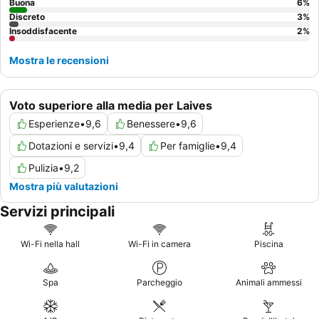
Buona
6
%
Discreto
3
%
Insoddisfacente
2
%
Mostra le recensioni
Voto superiore alla media per Laives
Esperienze
•
9,6
Benessere
•
9,6
Dotazioni e servizi
•
9,4
Per famiglie
•
9,4
Pulizia
•
9,2
Mostra più valutazioni
Servizi principali
Wi-Fi nella hall
Wi-Fi in camera
Piscina
Spa
Parcheggio
Animali ammessi