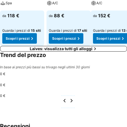
Spa
A/C
A/C
Scopri i prezzi
Scopri i prezzi
Scopri i prezzi
118 €
88 €
152 €
da
da
da
Guarda i prezzi di
15 siti
Guarda i prezzi di
17 siti
Guarda i prezzi di
13 
Scopri i prezzi
Scopri i prezzi
Scopri i prezzi
Laives: visualizza tutti gli alloggi
Trend del prezzo
In base ai prezzi più bassi su trivago negli ultimi 30 giorni
0 €
0 €
0 €
Recensioni