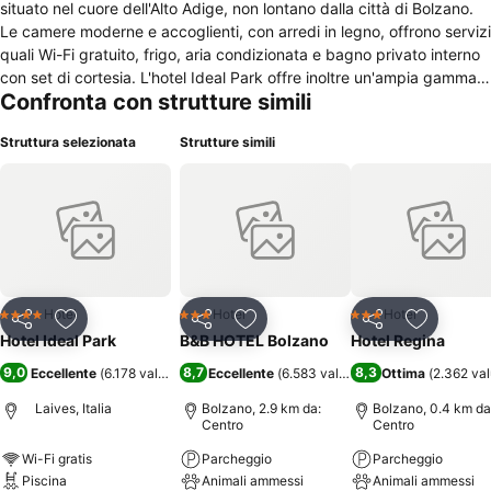
situato nel cuore dell'Alto Adige, non lontano dalla città di Bolzano.
Le camere moderne e accoglienti, con arredi in legno, offrono servizi
quali Wi-Fi gratuito, frigo, aria condizionata e bagno privato interno
con set di cortesia. L'hotel Ideal Park offre inoltre un'ampia gamma
Confronta con strutture simili
di servizi benessere tra i quali idromassaggio, piscina coperta e spa
con sauna finlandese e bagno turco. Gli spazi aperti includono una
Struttura selezionata
Strutture simili
terrazza solarium con vista panoramica sulle montagne. Il ristorante
dell'Ideal Park, arredato in modo caldo e accogliente, permette di
gustare piatti tipici e sostanziosi della tradizione altoatesina.
Nell'offerta gastronomica della struttura, non mancano una
colazione continentale a buffet e un bar informale dove gustare
drink e snack. L'hotel Ideal Park si trova a dieci km dalla città di
Bolzano, dove si può raggiungere la stazione ferroviaria. La struttura
si trova a dieci km dalla Funivia del Renon raggiungibile
Hotel
Hotel
Hotel
4 Stelle
3 Stelle
3 Stelle
Condividi
Aggiungi ai preferiti
Condividi
Aggiungi ai preferiti
Condividi
Aggiungi 
gratuitamente con la Bolzano Card.
Hotel Ideal Park
B&B HOTEL Bolzano
Hotel Regina
9,0
8,7
8,3
Eccellente
(
6.178 valutazioni
)
Eccellente
(
6.583 valutazioni
Ottima
)
(
2.362 val
Laives, Italia
Bolzano, 2.9 km da:
Bolzano, 0.4 km da
Centro
Centro
Wi-Fi gratis
Parcheggio
Parcheggio
Piscina
Animali ammessi
Animali ammessi