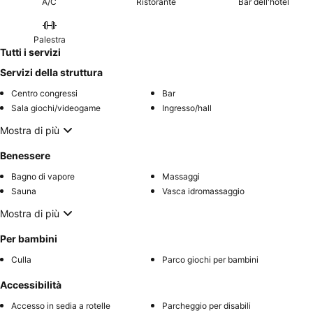
A/C
Ristorante
Bar dell'hotel
Palestra
Tutti i servizi
Servizi della struttura
Centro congressi
Bar
Sala giochi/videogame
Ingresso/hall
Mostra di più
Benessere
Bagno di vapore
Massaggi
Sauna
Vasca idromassaggio
Mostra di più
Per bambini
Culla
Parco giochi per bambini
Accessibilità
Accesso in sedia a rotelle
Parcheggio per disabili