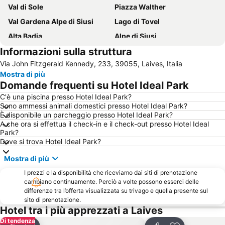
Val di Sole
Piazza Walther
Val Gardena Alpe di Siusi
Lago di Tovel
Alta Badia
Alpe di Siusi
Informazioni sulla struttura
Mercatini di Natale di Trento
Campo Carlo Magno
Via John Fitzgerald Kennedy, 233, 39055, Laives, Italia
Bellamonte
Lago di Caldonazzo
Mostra di più
Passo Pordoi
Dolomiti
Domande frequenti su Hotel Ideal Park
Piazza Duomo e Centro Storico
Sella Ronda
C'è una piscina presso Hotel Ideal Park?
Sono ammessi animali domestici presso Hotel Ideal Park?
Mercatino di Natale di Merano
Siusi allo Scilliar
È disponibile un parcheggio presso Hotel Ideal Park?
Lago di Carezza
Speckfest Val di Funes
A che ora si effettua il check-in e il check-out presso Hotel Ideal
Park?
Lake of Carezza
Val d'Ultimo
Dove si trova Hotel Ideal Park?
Collalbo
Santa Chiara
Mostra di più
Serrai di Sottoguda
Pedraces
I prezzi e la disponibilità che riceviamo dai siti di prenotazione
Centro storico
Mercatino di Natale
cambiano continuamente. Perciò a volte possono esserci delle
differenze tra l’offerta visualizzata su trivago e quella presente sul
Parco Naturale Paneveggio Pale di San Martino
Paganella Ski
sito di prenotazione.
Hotel tra i più apprezzati a Laives
Parco Naturale Puez-Odle
Cima Palon - Monte Bondone
Di tendenza