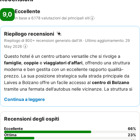
Eccellente
9,0
in base a 6.178 valutazioni dai principali
siti
Riepilogo recensioni
Riepilogo di 800+ recensioni generato dall'IA · Ultimo aggiornamento: 29
May 2026
Questo hotel è un centro urbano versatile che si rivolge a
famiglie
,
coppie
e
viaggiatori d'affari
, offrendo una struttura
moderna e ben gestita con un eccellente rapporto qualità-
prezzo. La sua posizione strategica sulla strada principale da
Laives a Bolzano offre un facile accesso al
centro di Bolzano
tramite una fermata dell'autobus nelle vicinanze. La struttura si
distingue per un'impressionante gamma di
servizi benessere
,
Continua a leggere
tra cui diverse piscine e un centro benessere completo. Gli ospiti
lodano costantemente il personale professionale e
genuinamente ospitale, con punti salienti che includono la ricca
Recensioni degli ospiti
e variegata
colazione a buffet
. Per un soggiorno più tranquillo,
gli ospiti dovrebbero considerare di richiedere una camera con
Eccellente
66
%
vista sul giardino.
Ottima
23
%