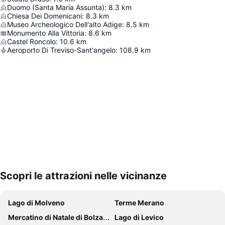
Duomo (Santa Maria Assunta)
:
8.3
km
Chiesa Dei Domenicani
:
8.3
km
Museo Archeologico Dell'alto Adige
:
8.5
km
Monumento Alla Vittoria
:
8.6
km
Castel Roncolo
:
10.6
km
Aeroporto Di Treviso-Sant'angelo
:
108.9
km
Scopri le attrazioni nelle vicinanze
Espandi mappa
Lago di Molveno
Terme Merano
Mercatino di Natale di Bolzano
Lago di Levico