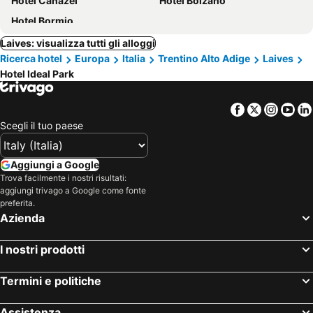
Hotel Canazei
Hotel Bolzano
Hotel Bormio
Laives: visualizza tutti gli alloggi
Ricerca hotel
Europa
Italia
Trentino Alto Adige
Laives
Hotel Ideal Park
Facebook
Twitter
Insta
Yo
Scegli il tuo paese
Aggiungi a Google
Trova facilmente i nostri risultati:
aggiungi trivago a Google come fonte
preferita.
Azienda
I nostri prodotti
Termini e politiche
Assistenza