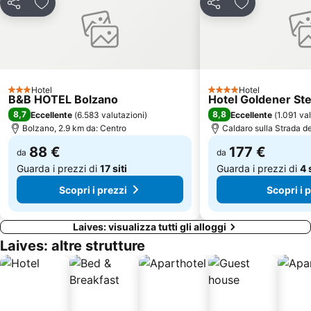
Ski Area Carezza
Passo Rolle
Condividi
Aggiungi ai preferiti
Condividi
Aggiungi ai pr
Lago di Caldaro
Lido di Levico
Campestrin
Bagni di Rabbi
Stazione di Merano
Centro storico
Merano 2000
I Giardini di Castel Trauttmansdorff
Hotel
Hotel
3 Stelle
4 Stelle
B&B HOTEL Bolzano
Hotel Goldener St
Seceda
San Antonio di Mavignola
8,7
8,8
Eccellente
(
6.583 valutazioni
)
Eccellente
(
1.091 va
Lago di Valdurna
Mercatino di Natale
Bolzano, 2.9 km da: Centro
Caldaro sulla Strada de
Lido Caldonazzo
Santuario di San Romedio
88 €
177 €
da
da
Guarda i prezzi di
17 siti
Guarda i prezzi di
4 
Scopri i prezzi
Scopri i 
Laives: visualizza tutti gli alloggi
Laives: altre strutture