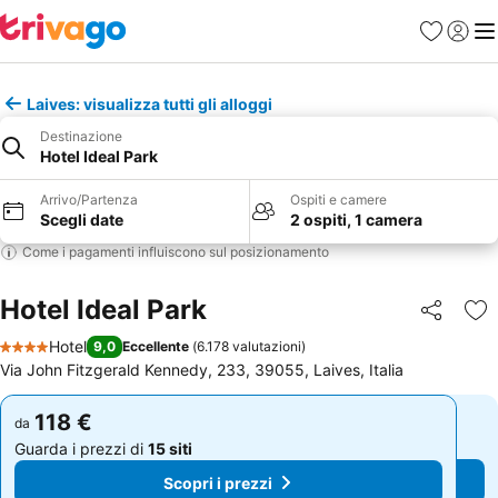
Preferiti
Accedi
Me
Laives: visualizza tutti gli alloggi
Destinazione
Hotel Ideal Park
Arrivo/Partenza
Ospiti e camere
Scegli date
2 ospiti, 1 camera
Come i pagamenti influiscono sul posizionamento
Hotel Ideal Park
Condividi
Agg
Hotel
9,0
Eccellente
(
6.178 valutazioni
)
4 Stelle
Via John Fitzgerald Kennedy, 233, 39055, Laives, Italia
118 €
118 €
da
da
Guarda i prezzi di
15 siti
Guarda i prezzi di
15 siti
Scopri i prezzi
Scopri i prezzi