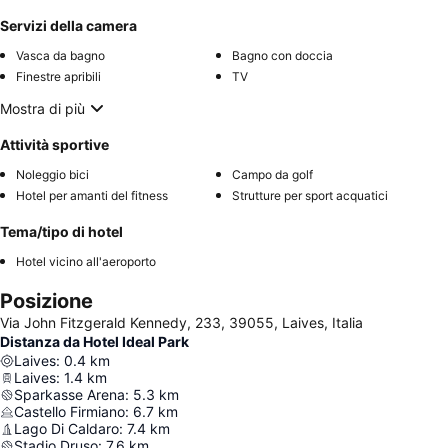
Servizi della camera
Vasca da bagno
Bagno con doccia
Finestre apribili
TV
Mostra di più
Attività sportive
Noleggio bici
Campo da golf
Hotel per amanti del fitness
Strutture per sport acquatici
Tema/tipo di hotel
Hotel vicino all'aeroporto
Posizione
Via John Fitzgerald Kennedy, 233, 39055, Laives, Italia
Distanza da Hotel Ideal Park
Laives
:
0.4
km
Laives
:
1.4
km
Sparkasse Arena
:
5.3
km
Castello Firmiano
:
6.7
km
Lago Di Caldaro
:
7.4
km
Stadio Druso
:
7.6
km