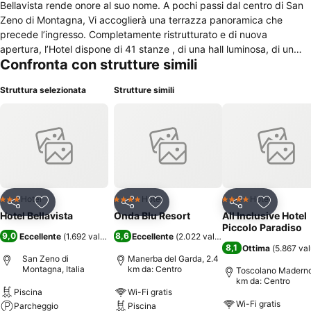
Bellavista rende onore al suo nome. A pochi passi dal centro di San
Zeno di Montagna, Vi accoglierà una terrazza panoramica che
precede l’ingresso. Completamente ristrutturato e di nuova
apertura, l’Hotel dispone di 41 stanze , di una hall luminosa, di un
Confronta con strutture simili
ristorante con vista lago, di un nuovissimo bar annesso e aperto al
pubblico e del parcheggio privato. Il parco giardino antistante, offre
Struttura selezionata
Strutture simili
una vista panoramica che completa l’oasi di relax che intendiamo
regalarvi. La gestione è familiare, curata nei dettagli, dalla conferma
delle prenotazioni, lasciata alla mano precisa di Federica , fino al
servizio e alla cucina , maestrati dalla fantasia di Massimiliano.
Hotel
Hotel
Hotel
3 Stelle
4 Stelle
4 Stelle
Condividi
Aggiungi ai preferiti
Condividi
Aggiungi ai preferiti
Condividi
Aggiungi 
Hotel Bellavista
Onda Blu Resort
All Inclusive Hotel
Piccolo Paradiso
9,0
8,6
Eccellente
(
1.692 valutazioni
)
Eccellente
(
2.022 valutazioni
)
8,1
Ottima
(
5.867 val
San Zeno di
Manerba del Garda, 2.4
Montagna, Italia
km da: Centro
Toscolano Maderno
km da: Centro
Piscina
Wi-Fi gratis
Wi-Fi gratis
Parcheggio
Piscina