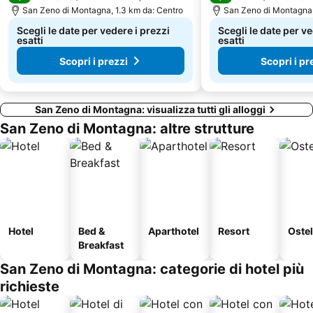
Centro Storico di Peschiera
Borgo Milano
San Zeno di Montagna, 1.3 km da: Centro
San Zeno di Montagna,
Scegli le date per vedere i prezzi
Scegli le date per ve
esatti
esatti
Scopri i prezzi
Scopri i pr
San Zeno di Montagna: visualizza tutti gli alloggi
San Zeno di Montagna: altre strutture
Hotel
Bed &
Aparthotel
Resort
Ostel
Breakfast
San Zeno di Montagna: categorie di hotel più
richieste