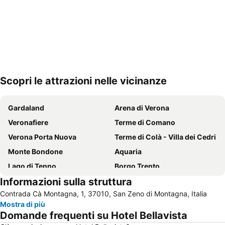
Scopri le attrazioni nelle vicinanze
Espandi mappa
Gardaland
Arena di Verona
Veronafiere
Terme di Comano
Verona Porta Nuova
Terme di Colà - Villa dei Cedri
Monte Bondone
Aquaria
Lago di Tenno
Borgo Trento
Informazioni sulla struttura
Movieland Studio Park
Lago di Ledro
Contrada Cà Montagna, 1, 37010, San Zeno di Montagna, Italia
Aeroporto di Verona
Borgo Roma
Mostra di più
Parco Natura Viva
Fiera internazionale dei cavalli
Domande frequenti su Hotel Bellavista
Stazione ferroviaria di Brescia
Lago d'Idro