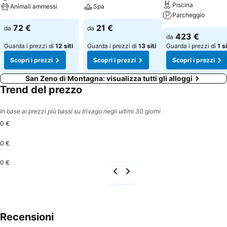
Piscina
Animali ammessi
Spa
Parcheggio
72 €
21 €
da
da
423 €
da
Guarda i prezzi di
12 siti
Guarda i prezzi di
13 siti
Guarda i prezzi di
1 s
Scopri i prezzi
Scopri i prezzi
Scopri i prezzi
San Zeno di Montagna: visualizza tutti gli alloggi
Trend del prezzo
In base ai prezzi più bassi su trivago negli ultimi 30 giorni
0 €
0 €
0 €
Recensioni