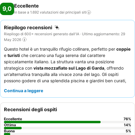
Eccellente
9,0
in base a 1.692 valutazioni dai principali
siti
Riepilogo recensioni
Riepilogo di 600+ recensioni generato dall'IA · Ultimo aggiornamento: 29
May 2026
Questo hotel è un tranquillo rifugio collinare, perfetto per
coppie
e
turisti
che cercano una fuga serena dal carattere
spiccatamente italiano. La struttura vanta una posizione
strategica con
vista mozzafiato sul Lago di Garda
, offrendo
un'alternativa tranquilla alla vivace zona del lago. Gli ospiti
possono godere di una splendida piscina e giardini ben curati,
che creano un'atmosfera rilassante. L'eccezionale cordialità e
Continua a leggere
professionalità del personale, insieme a una colazione a buffet
ricca e variegata e deliziose opzioni per la cena, ricevono
costantemente elogi. Per la migliore esperienza, scegliete una
Recensioni degli ospiti
camera con vista lago
per godere di una quiete ottimale e
panorami mozzafiato.
Eccellente
76
%
Ottima
14
%
Buona
5
%