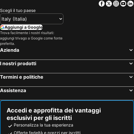
Facebook
Twitter
Insta
Yo
Scegli il tuo paese
Aggiungi a Google
Trova facilmente i nostri risultati:
aggiungi trivago a Google come fonte
preferita.
Azienda
I nostri prodotti
Termini e politiche
Assistenza
Accedi e approfitta dei vantaggi
esclusivi per gli iscritti
Personalizza la tua esperienza
Offerte fedeltà e prezzi per iscritti