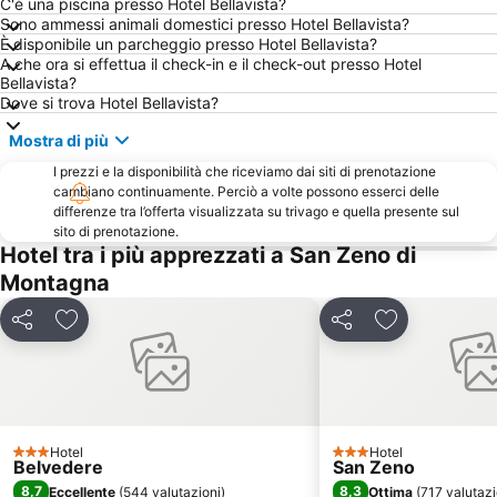
C'è una piscina presso Hotel Bellavista?
Sono ammessi animali domestici presso Hotel Bellavista?
Piazza Bra
Borghetto
È disponibile un parcheggio presso Hotel Bellavista?
Borgo di Rango
Corso Porta Nuova
A che ora si effettua il check-in e il check-out presso Hotel
Bellavista?
Impianto sciistico Folgarìa
Il Vittoriale
Dove si trova Hotel Bellavista?
Stazione ferroviaria
Parco Giardino Sigurtà
Mostra di più
Brixia Expo - Fiera di Brescia
Museo delle palafitte del Lago di Ledro
I prezzi e la disponibilità che riceviamo dai siti di prenotazione
Grotte di Catullo
Porta Nuova
cambiano continuamente. Perciò a volte possono esserci delle
differenze tra l’offerta visualizzata su trivago e quella presente sul
Stadio Marcantonio Bentegodi
Centro Storico di Bardolino
sito di prenotazione.
Hotel tra i più apprezzati a San Zeno di
Canevaworld Resort
San Zeno
Montagna
Pacengo
Casa di Giulietta
Monte Baldo - Malcesine
Franciacorta outlet village
Condividi
Aggiungi ai preferiti
Condividi
Aggiungi ai pr
Riva del Garda Fiere Congressi
San Massimo
Centro Storico
Montecampione ski resort
Montorio
Castelletto di Brenzone
Città Vecchia Lazise
Parco Grotta Cascata Varone
Hotel
Hotel
3 Stelle
3 Stelle
Belvedere
San Zeno
Santuario Grotta di Lourdes
Cavalcaselle
8,7
8,3
Eccellente
(
544 valutazioni
)
Ottima
(
717 valutazi