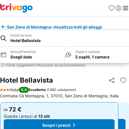
Preferiti
Accedi
Me
San Zeno di Montagna: visualizza tutti gli alloggi
Destinazione
Hotel Bellavista
Arrivo/Partenza
Ospiti e camere
Scegli date
2 ospiti, 1 camera
Come i pagamenti influiscono sul posizionamento
Hotel Bellavista
Condividi
Agg
Hotel
9,0
Eccellente
(
1.692 valutazioni
)
3 Stelle
Contrada Cà Montagna, 1, 37010, San Zeno di Montagna, Italia
72 €
72 €
da
da
Guarda i prezzi di
12 siti
Guarda i prezzi di
12 siti
Scopri i prezzi
Scopri i prezzi