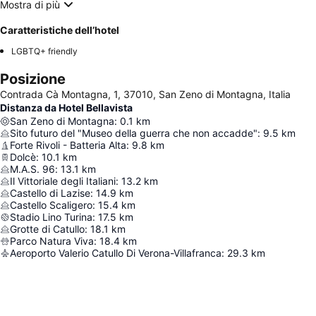
Mostra di più
Caratteristiche dell’hotel
LGBTQ+ friendly
Posizione
Contrada Cà Montagna, 1, 37010, San Zeno di Montagna, Italia
Distanza da Hotel Bellavista
San Zeno di Montagna
:
0.1
km
Sito futuro del "Museo della guerra che non accadde"
:
9.5
km
Forte Rivoli - Batteria Alta
:
9.8
km
Dolcè
:
10.1
km
M.A.S. 96
:
13.1
km
Il Vittoriale degli Italiani
:
13.2
km
Castello di Lazise
:
14.9
km
Castello Scaligero
:
15.4
km
Stadio Lino Turina
:
17.5
km
Grotte di Catullo
:
18.1
km
Parco Natura Viva
:
18.4
km
Aeroporto Valerio Catullo Di Verona-Villafranca
:
29.3
km