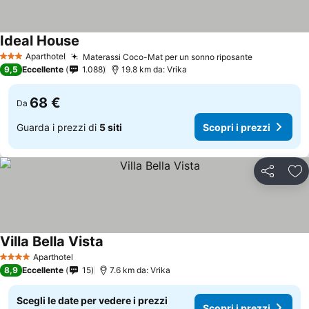
Ideal House
Aparthotel
Materassi Coco-Mat per un sonno riposante
3 Stelle
9,5
Eccellente
1.088
19.8 km da: Vrika
68 €
Da
Guarda i prezzi di
5 siti
Scopri i prezzi
Condividi
Agg
Villa Bella Vista
Aparthotel
4 Stelle
8,9
Eccellente
15
7.6 km da: Vrika
Scegli le date per vedere i prezzi
Scopri i prezzi