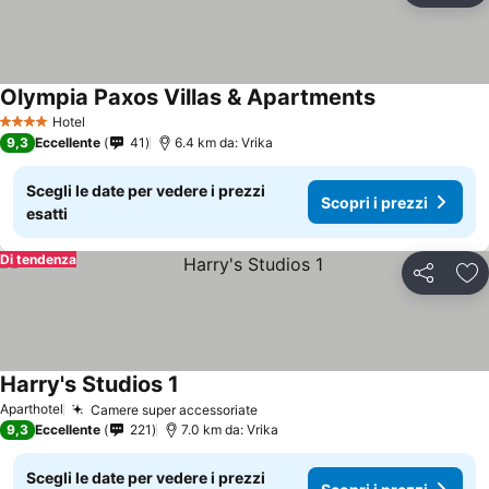
Olympia Paxos Villas & Apartments
Hotel
4 Stelle
9,3
Eccellente
41
6.4 km da: Vrika
Scegli le date per vedere i prezzi
Scopri i prezzi
esatti
Di tendenza
Condividi
Agg
Harry's Studios 1
Aparthotel
Camere super accessoriate
9,3
Eccellente
221
7.0 km da: Vrika
Scegli le date per vedere i prezzi