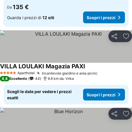
135 €
Da
Guarda i prezzi di
12 siti
Scopri i prezzi
Condividi
Agg
VILLA LOULAKI Magazia PAXI
Aparthotel
Incantevole giardino e area picnic
5 Stelle
8,8
Eccellente
44
9.6 km da: Vrika
Scegli le date per vedere i prezzi
Scopri i prezzi
esatti
Condividi
Agg