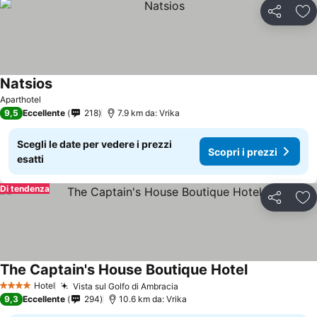
Condividi
Agg
Natsios
Aparthotel
9,5
Eccellente
218
7.9 km da: Vrika
Scegli le date per vedere i prezzi
Scopri i prezzi
esatti
Di tendenza
Condividi
Agg
The Captain's House Boutique Hotel
Hotel
Vista sul Golfo di Ambracia
4 Stelle
9,3
Eccellente
294
10.6 km da: Vrika