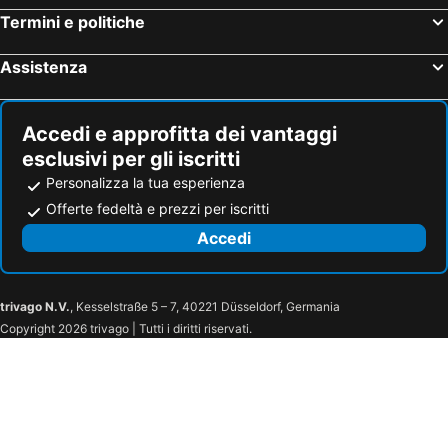
Komeno Hotel spiaggia
Messongi Hotel spiaggia
Termini e politiche
Roda Hotel spiaggia
Agios Ioannis - Lefkas Hotel spiaggia
Assistenza
Geni Hotel spiaggia
Fiskardo Hotel spiaggia
Accedi e approfitta dei vantaggi
esclusivi per gli iscritti
Personalizza la tua esperienza
Offerte fedeltà e prezzi per iscritti
Accedi
trivago N.V.
, Kesselstraße 5 – 7, 40221 Düsseldorf, Germania
Copyright 2026 trivago | Tutti i diritti riservati.