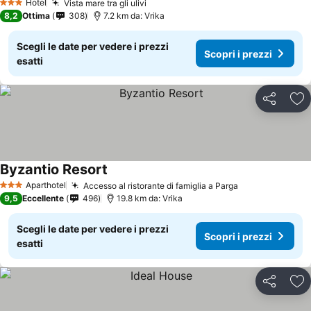
Hotel
Vista mare tra gli ulivi
3 Stelle
8,2
Ottima
308
7.2 km da: Vrika
Scegli le date per vedere i prezzi
Scopri i prezzi
esatti
Condividi
Agg
Byzantio Resort
Aparthotel
Accesso al ristorante di famiglia a Parga
3 Stelle
9,5
Eccellente
496
19.8 km da: Vrika
Scegli le date per vedere i prezzi
Scopri i prezzi
esatti
Condividi
Agg