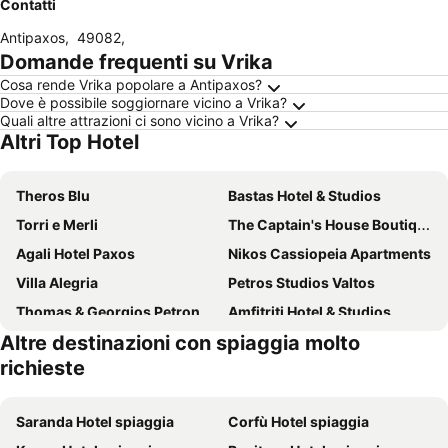
Contatti
Antipaxos
,
49082
,
Domande frequenti su Vrika
Cosa rende Vrika popolare a Antipaxos?
Dove è possibile soggiornare vicino a Vrika?
Quali altre attrazioni ci sono vicino a Vrika?
Altri Top Hotel
Theros Blu
Bastas Hotel & Studios
Torri e Merli
The Captain's House Boutique Hotel
Agali Hotel Paxos
Nikos Cassiopeia Apartments
Villa Alegria
Petros Studios Valtos
Thomas & Georgios Petronakos Rooms
Amfitriti Hotel & Studios
Altre destinazioni con spiaggia molto
Blue Horizon
San Giorgio
richieste
Olympia Paxos Villas & Apartments
Villa Adamantia
Ilios
Anemolia Parga Suites
Saranda Hotel spiaggia
Corfù Hotel spiaggia
Eleni Cottage In Paxi