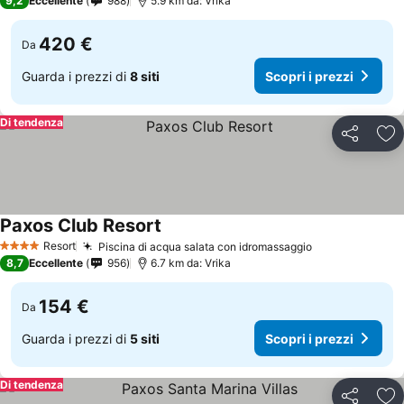
9,2
Eccellente
988
5.9 km da: Vrika
420 €
Da
Guarda i prezzi di
8 siti
Scopri i prezzi
Di tendenza
Condividi
Agg
Paxos Club Resort
Resort
Piscina di acqua salata con idromassaggio
4 Stelle
8,7
Eccellente
956
6.7 km da: Vrika
154 €
Da
Guarda i prezzi di
5 siti
Scopri i prezzi
Di tendenza