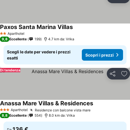
Condividi
Agg
Paxos Santa Marina Villas
Aparthotel
2 Stelle
9,8
Eccellente
199
4.7 km da: Vrika
Scegli le date per vedere i prezzi
Scopri i prezzi
esatti
Di tendenza
Condividi
Agg
Anassa Mare Villas & Residences
Aparthotel
Residenze con balcone vista mare
3 Stelle
8,8
Eccellente
554
8.0 km da: Vrika
136 €
Da