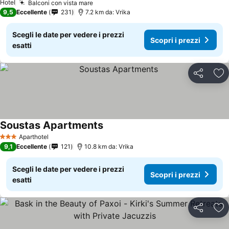
Hotel
Balconi con vista mare
9,5
Eccellente
231
7.2 km da: Vrika
Scegli le date per vedere i prezzi
Scopri i prezzi
esatti
Condividi
Agg
Soustas Apartments
Aparthotel
3 Stelle
9,1
Eccellente
121
10.8 km da: Vrika
Scegli le date per vedere i prezzi
Scopri i prezzi
esatti
Condividi
Agg