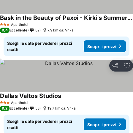
Bask in the Beauty of Paxoi - Kirki's Summer Retreats with Private Jacuzzis
Aparthotel
3 Stelle
9,4
Eccellente
82
7.9 km da: Vrika
Scegli le date per vedere i prezzi
Scopri i prezzi
esatti
Condividi
Agg
Dallas Valtos Studios
Aparthotel
3 Stelle
9,2
Eccellente
58
19.7 km da: Vrika
Scegli le date per vedere i prezzi
Scopri i prezzi
esatti