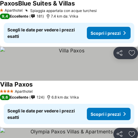
PaxosBlue Suites & Villas
Aparthotel
Spiaggia appartata con acque turchesi
1 Stelle
9,4
Eccellente
181
7.4 km da: Vrika
Scegli le date per vedere i prezzi
Scopri i prezzi
esatti
Condividi
Agg
Villa Paxos
Aparthotel
4 Stelle
9,6
Eccellente
124
6.8 km da: Vrika
Scegli le date per vedere i prezzi
Scopri i prezzi
esatti
Condividi
Agg