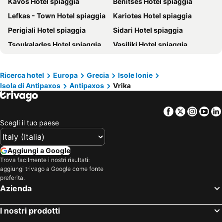
Kavos Hotel spiaggia
Benitses Hotel spiaggia
Lefkas - Town Hotel spiaggia
Kariotes Hotel spiaggia
Perigiali Hotel spiaggia
Sidari Hotel spiaggia
Tsoukalades Hotel spiaggia
Vasiliki Hotel spiaggia
Nikiana Hotel spiaggia
Ipsos Hotel spiaggia
Paleokastritsa Hotel spiaggia
Acharavi Hotel spiaggia
Ricerca hotel
Europa
Grecia
Isole Ionie
Isola di Antipaxos
Antipaxos
Vrika
Moraitika Hotel spiaggia
Dassia Hotel spiaggia
Gouvia Hotel spiaggia
Agios Georgios of Argyrades Hotel spiaggia
Facebook
Twitter
Insta
Yo
Barbati Hotel spiaggia
Lefkimi Hotel spiaggia
Scegli il tuo paese
Parga Hotel spiaggia
Kassiopi Hotel spiaggia
Kato Korakiana Hotel spiaggia
Sivota Hotel spiaggia
Aggiungi a Google
Igoumenitsa Hotel spiaggia
Ligia Hotel spiaggia
Trova facilmente i nostri risultati:
aggiungi trivago a Google come fonte
Agios Nikitas Hotel spiaggia
Agia Efimia Hotel spiaggia
preferita.
Azienda
Preveza Hotel spiaggia
Perama Hotel spiaggia
Kanoni Hotel spiaggia
Nydri Hotel spiaggia
I nostri prodotti
Apraos Hotel spiaggia
Agios Gordios Hotel spiaggia