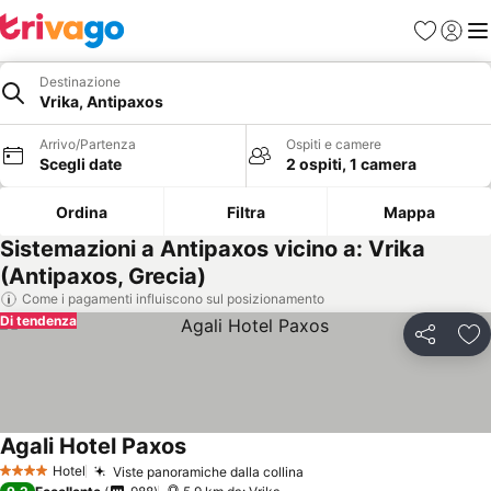
Preferiti
Accedi
Me
Destinazione
Vrika, Antipaxos
Arrivo/Partenza
Ospiti e camere
Scegli date
2 ospiti, 1 camera
Ordina
Filtra
Mappa
Sistemazioni a Antipaxos vicino a: Vrika
(Antipaxos, Grecia)
Come i pagamenti influiscono sul posizionamento
Di tendenza
Condividi
Agg
Agali Hotel Paxos
Hotel
Viste panoramiche dalla collina
4 Stelle