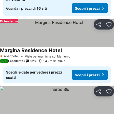
Guarda i prezzi di
16 siti
Scopri i prezzi
Di tendenza
Condividi
Agg
Margina Residence Hotel
Aparthotel
Viste panoramiche sul Mar Ionio
1 Stelle
8,5
Eccellente
526
6.4 km da: Vrika
Scegli le date per vedere i prezzi
Scopri i prezzi
esatti
Condividi
Agg