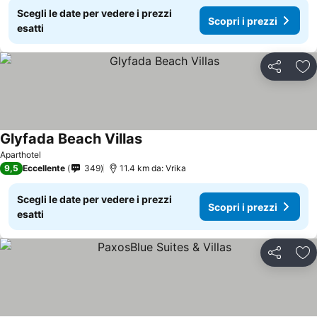
Scegli le date per vedere i prezzi
Scopri i prezzi
esatti
Condividi
Agg
Glyfada Beach Villas
Aparthotel
9,5
Eccellente
349
11.4 km da: Vrika
Scegli le date per vedere i prezzi
Scopri i prezzi
esatti
Condividi
Agg