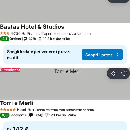
Agg
Bastas Hotel & Studios
Hotel
Piscina all'aperto con terrazza solarium
3 Stelle
8,1
Ottima
628
12.8 km da: Vrika
Scegli le date per vedere i prezzi
Scopri i prezzi
esatti
Di tendenza
Condividi
Agg
Torri e Merli
Hotel
Piscina esterna con atmosfera serena
5 Stelle
8,6
Eccellente
384
12.1 km da: Vrika
142 €
Da