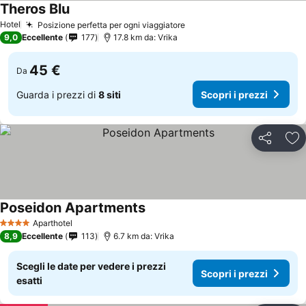
Theros Blu
Hotel
Posizione perfetta per ogni viaggiatore
9,0
Eccellente
177
17.8 km da: Vrika
45 €
Da
Guarda i prezzi di
8 siti
Scopri i prezzi
Condividi
Agg
Poseidon Apartments
Aparthotel
4 Stelle
8,9
Eccellente
113
6.7 km da: Vrika
Scegli le date per vedere i prezzi
Scopri i prezzi
esatti