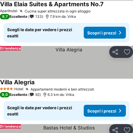
Villa Elaia Suites & Apartments No.7
Aparthotel
Cucina super attrezzata in ogni alloggio
9,7
Eccellente
133
7.9 km da: Vrika
Scegli le date per vedere i prezzi
Scopri i prezzi
esatti
Di tendenza
Condividi
Agg
Villa Alegria
Hotel
Appartamenti moderni e ben attrezzati
4 Stelle
9,0
Eccellente
92
6.3 km da: Vrika
Scegli le date per vedere i prezzi
Scopri i prezzi
esatti
Di tendenza
Condividi