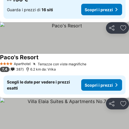
Guarda i prezzi di
16 siti
Scopri i prezzi
Condividi
Agg
Paco's Resort
Aparthotel
Terrazze con viste magnifiche
4 Stelle
7,4
387
6.2 km da: Vrika
Scegli le date per vedere i prezzi
Scopri i prezzi
esatti
Condividi
Agg