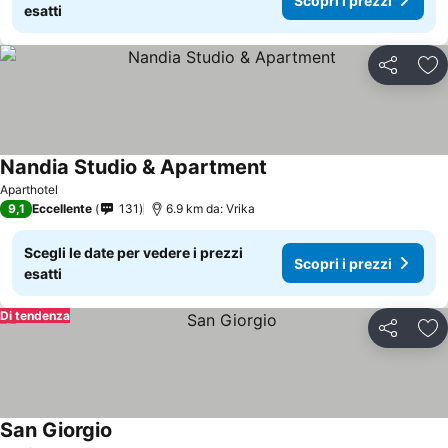
Scopri i prezzi
esatti
Condividi
Agg
Nandia Studio & Apartment
Aparthotel
9,1
Eccellente
131
6.9 km da: Vrika
Scegli le date per vedere i prezzi
Scopri i prezzi
esatti
Di tendenza
Condividi
Agg
San Giorgio