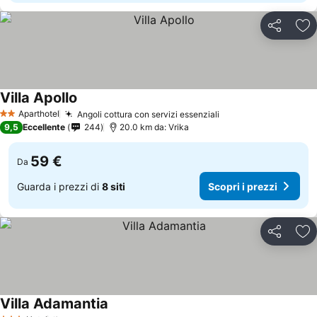
Condividi
Agg
Villa Apollo
Aparthotel
Angoli cottura con servizi essenziali
2 Stelle
9,5
Eccellente
244
20.0 km da: Vrika
59 €
Da
Guarda i prezzi di
8 siti
Scopri i prezzi
Condividi
Agg
Villa Adamantia