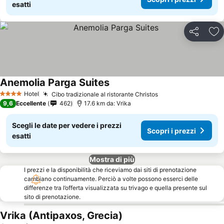
esatti
Condividi
Agg
Anemolia Parga Suites
Hotel
Cibo tradizionale al ristorante Christos
4 Stelle
9,6
Eccellente
462
17.6 km da: Vrika
Scegli le date per vedere i prezzi
Scopri i prezzi
esatti
Mostra di più
I prezzi e la disponibilità che riceviamo dai siti di prenotazione
cambiano continuamente. Perciò a volte possono esserci delle
differenze tra l’offerta visualizzata su trivago e quella presente sul
sito di prenotazione.
Vrika (Antipaxos, Grecia)