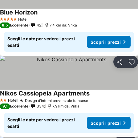
Blue Horizon
Hotel
5 Stelle
8,5
Eccellente
42
7.4 km da: Vrika
Scegli le date per vedere i prezzi
Scopri i prezzi
esatti
Condividi
Agg
Nikos Cassiopeia Apartments
Hotel
Design d'interni provenzale francese
2 Stelle
9,1
Eccellente
334
7.9 km da: Vrika
Scegli le date per vedere i prezzi
Scopri i prezzi
esatti