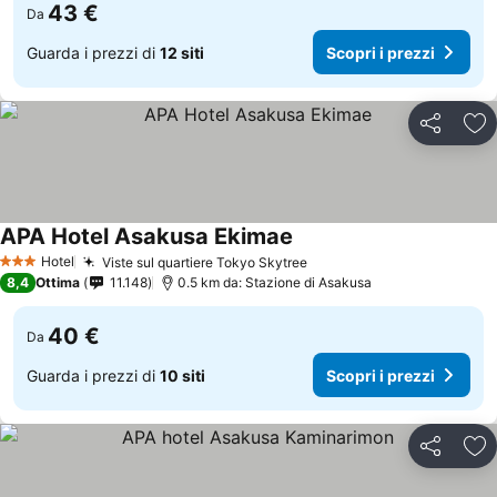
43 €
Da
Guarda i prezzi di
12 siti
Scopri i prezzi
Condividi
Agg
APA Hotel Asakusa Ekimae
Hotel
Viste sul quartiere Tokyo Skytree
3 Stelle
8,4
Ottima
11.148
0.5 km da: Stazione di Asakusa
40 €
Da
Guarda i prezzi di
10 siti
Scopri i prezzi
Condividi
Agg