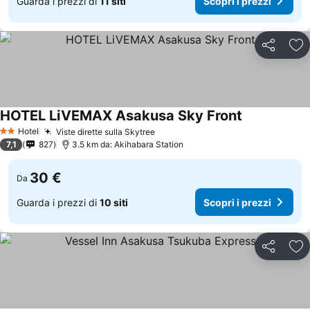
Guarda i prezzi di
11 siti
Scopri i prezzi
Condividi
Agg
HOTEL LiVEMAX Asakusa Sky Front
Hotel
Viste dirette sulla Skytree
2 Stelle
7,1
827
3.5 km da: Akihabara Station
30 €
Da
Guarda i prezzi di
10 siti
Scopri i prezzi
Condividi
Agg