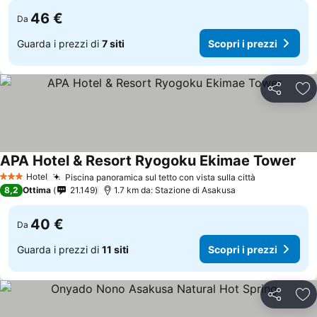
46 €
Da
Guarda i prezzi di
7 siti
Scopri i prezzi
Condividi
Agg
APA Hotel & Resort Ryogoku Ekimae Tower
Hotel
Piscina panoramica sul tetto con vista sulla città
3 Stelle
8,2
Ottima
21.149
1.7 km da: Stazione di Asakusa
40 €
Da
Guarda i prezzi di
11 siti
Scopri i prezzi
Condividi
Agg