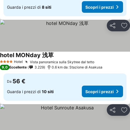
Guarda i prezzi di
8 siti
Scopri i prezzi
Condividi
Agg
hotel MONday 浅草
Hotel
Vista panoramica sulla Skytree dal tetto
4 Stelle
9,0
Eccellente
3.229
0.6 km da: Stazione di Asakusa
56 €
Da
Guarda i prezzi di
10 siti
Scopri i prezzi
Condividi
Agg