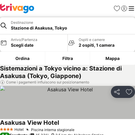
Preferiti
Accedi
Me
Destinazione
Stazione di Asakusa, Tokyo
Arrivo/Partenza
Ospiti e camere
Scegli date
2 ospiti, 1 camera
Ordina
Filtra
Mappa
Sistemazioni a Tokyo vicino a: Stazione di
Asakusa (Tokyo, Giappone)
Come i pagamenti influiscono sul posizionamento
Condividi
Agg
Asakusa View Hotel
Hotel
Piscina interna stagionale
4 Stelle