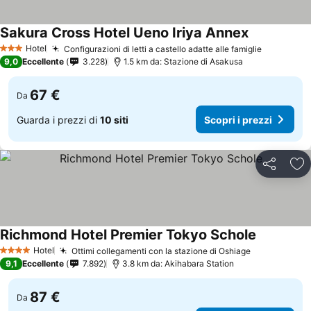
Sakura Cross Hotel Ueno Iriya Annex
Hotel
Configurazioni di letti a castello adatte alle famiglie
3 Stelle
9,0
Eccellente
3.228
1.5 km da: Stazione di Asakusa
67 €
Da
Guarda i prezzi di
10 siti
Scopri i prezzi
Condividi
Agg
Richmond Hotel Premier Tokyo Schole
Hotel
Ottimi collegamenti con la stazione di Oshiage
4 Stelle
9,1
Eccellente
7.892
3.8 km da: Akihabara Station
87 €
Da