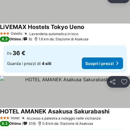
Condividi
Agg
LiVEMAX Hostels Tokyo Ueno
Ostello
Lavanderia automatica in loco
3 Stelle
8,3
Ottima
6
1.6 km da: Stazione di Asakusa
36 €
Da
Guarda i prezzi di
4 siti
Scopri i prezzi
Condividi
Agg
HOTEL AMANEK Asakusa Sakurabashi
Hotel
Accesso a palestra a noleggio nelle vicinanze
3 Stelle
8,3
Ottima
519
0.8 km da: Stazione di Asakusa