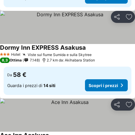
Condividi
Agg
Dormy Inn EXPRESS Asakusa
Hotel
Viste sul fiume Sumida e sulla Skytree
3 Stelle
8,3
Ottima
7.148
2.7 km da: Akihabara Station
58 €
Da
Guarda i prezzi di
14 siti
Scopri i prezzi
Condividi
Agg