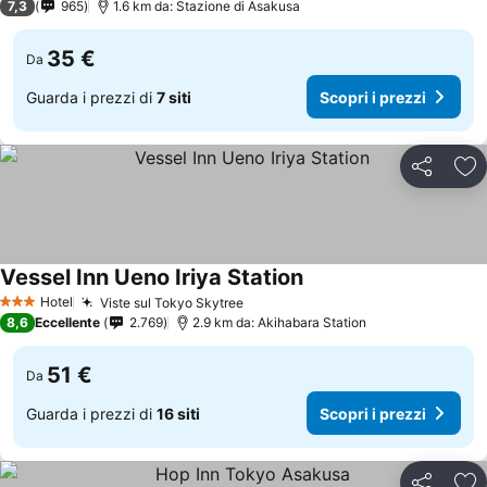
7,3
965
1.6 km da: Stazione di Asakusa
35 €
Da
Guarda i prezzi di
7 siti
Scopri i prezzi
Condividi
Agg
Vessel Inn Ueno Iriya Station
Hotel
Viste sul Tokyo Skytree
3 Stelle
8,6
Eccellente
2.769
2.9 km da: Akihabara Station
51 €
Da
Guarda i prezzi di
16 siti
Scopri i prezzi