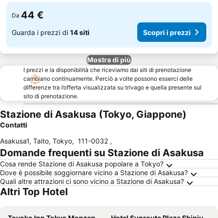
44 €
Da
Guarda i prezzi di
14 siti
Scopri i prezzi
Mostra di più
I prezzi e la disponibilità che riceviamo dai siti di prenotazione
cambiano continuamente. Perciò a volte possono esserci delle
differenze tra l’offerta visualizzata su trivago e quella presente sul
sito di prenotazione.
Stazione di Asakusa (Tokyo, Giappone)
Contatti
Asakusa1, Taito, Tokyo
,
111-0032
,
Domande frequenti su Stazione di Asakusa
Cosa rende Stazione di Asakusa popolare a Tokyo?
Dove è possibile soggiornare vicino a Stazione di Asakusa?
Quali altre attrazioni ci sono vicino a Stazione di Asakusa?
Altri Top Hotel
Toyoko Inn Tokyo Monzen-nakacho Eitaibashi
Hotel Sunroute Plaza Shinjuku