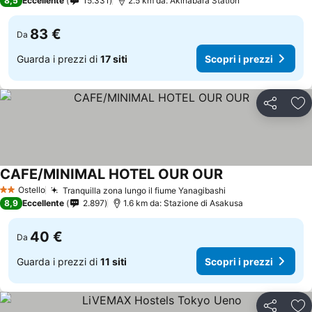
8,5
Eccellente
15.331
2.5 km da: Akihabara Station
83 €
Da
Guarda i prezzi di
17 siti
Scopri i prezzi
Condividi
Agg
CAFE/MINIMAL HOTEL OUR OUR
Ostello
Tranquilla zona lungo il fiume Yanagibashi
2 Stelle
8,9
Eccellente
2.897
1.6 km da: Stazione di Asakusa
40 €
Da
Guarda i prezzi di
11 siti
Scopri i prezzi