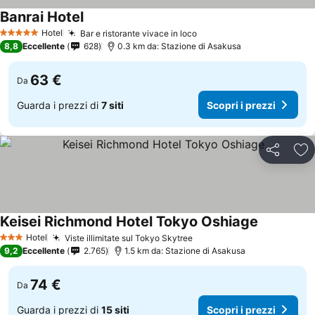
Banrai Hotel
Hotel
Bar e ristorante vivace in loco
5 Stelle
8,8
Eccellente
628
0.3 km da: Stazione di Asakusa
63 €
Da
Guarda i prezzi di
7 siti
Scopri i prezzi
Condividi
Agg
Keisei Richmond Hotel Tokyo Oshiage
Hotel
Viste illimitate sul Tokyo Skytree
3 Stelle
9,2
Eccellente
2.765
1.5 km da: Stazione di Asakusa
74 €
Da
Guarda i prezzi di
15 siti
Scopri i prezzi