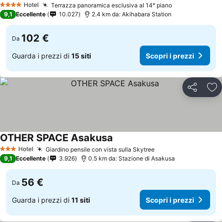
Hotel
Terrazza panoramica esclusiva al 14° piano
4 Stelle
9,1
Eccellente
10.027
2.4 km da: Akihabara Station
102 €
Da
Guarda i prezzi di
15 siti
Scopri i prezzi
Condividi
Agg
OTHER SPACE Asakusa
Hotel
Giardino pensile con vista sulla Skytree
3 Stelle
9,1
Eccellente
3.926
0.5 km da: Stazione di Asakusa
56 €
Da
Guarda i prezzi di
11 siti
Scopri i prezzi