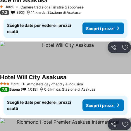
Ace Inn Asakusa
Hotel
Camere tradizionali in stile giapponese
1 Stelle
7,2
390
1.1 km da: Stazione di Asakusa
Scegli le date per vedere i prezzi
Scopri i prezzi
esatti
Condividi
Agg
Hotel Will City Asakusa
Hotel
Atmosfera gay-friendly e inclusiva
3 Stelle
7,8
Buona
1.019
0.6 km da: Stazione di Asakusa
Scegli le date per vedere i prezzi
Scopri i prezzi
esatti
Condividi
Agg