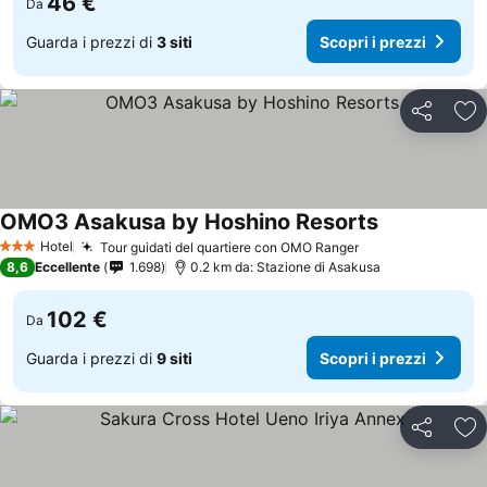
46 €
Da
Guarda i prezzi di
3 siti
Scopri i prezzi
Condividi
Agg
OMO3 Asakusa by Hoshino Resorts
Hotel
Tour guidati del quartiere con OMO Ranger
3 Stelle
8,6
Eccellente
1.698
0.2 km da: Stazione di Asakusa
102 €
Da
Guarda i prezzi di
9 siti
Scopri i prezzi
Condividi
Agg