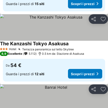
Guarda i prezzi di
15 siti
Scopri i prezzi
Condividi
Agg
The Kanzashi Tokyo Asakusa
Hotel
Terrazza panoramica sul tetto Skytree
3 Stelle
8,9
Eccellente
5.112
0.5 km da: Stazione di Asakusa
54 €
Da
Guarda i prezzi di
12 siti
Scopri i prezzi
Condividi
Agg