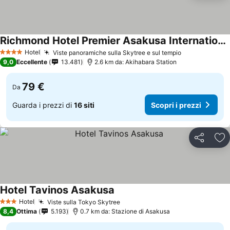
Richmond Hotel Premier Asakusa International
Hotel
Viste panoramiche sulla Skytree e sul tempio
4 Stelle
9,0
Eccellente
13.481
2.6 km da: Akihabara Station
79 €
Da
Guarda i prezzi di
16 siti
Scopri i prezzi
Condividi
Agg
Hotel Tavinos Asakusa
Hotel
Viste sulla Tokyo Skytree
3 Stelle
8,4
Ottima
5.193
0.7 km da: Stazione di Asakusa