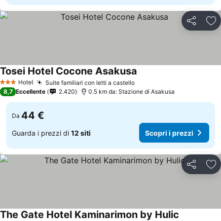
Condividi
Agg
Tosei Hotel Cocone Asakusa
Hotel
Suite familiari con letti a castello
3 Stelle
8,7
Eccellente
2.420
0.5 km da: Stazione di Asakusa
44 €
Da
Guarda i prezzi di
12 siti
Scopri i prezzi
Condividi
Agg
The Gate Hotel Kaminarimon by Hulic