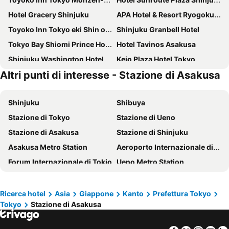
Hotel Gracery Shinjuku
APA Hotel & Resort Ryogoku Ekimae Tower
Toyoko Inn Tokyo eki Shin ohashi Mae
Shinjuku Granbell Hotel
Tokyo Bay Shiomi Prince Hotel
Hotel Tavinos Asakusa
Shinjuku Washington Hotel
Keio Plaza Hotel Tokyo
Altri punti di interesse - Stazione di Asakusa
LYURO Tokyo Kiyosumi by THE SHARE HOTELS
Shinagawa Prince Hotel
Premier Hotel Cabin Shinjuku
Hotel Villa Fontaine Grand Tokyo-Shiodome
Shinjuku
Shibuya
Toshi Center Hotel
Hotel Metropolitan Edmont Tokyo
Stazione di Tokyo
Stazione di Ueno
Hotel Villa Fontaine Grand Haneda Airport
The Royal Park Hotel Iconic Tokyo Shiodome
Stazione di Asakusa
Stazione di Shinjuku
APA Hotel Higashi-Shinjuku Kabukicho
Tokyo Dome Hotel
Asakusa Metro Station
Aeroporto Internazionale di Haneda
Shinjuku Kuyakusho-mae Capsule Hotel
APA Hotel Shinjuku Kabukicho Tower
Forum Internazionale di Tokio
Ueno Metro Station
Hotel Gracery Ginza
APA Hotel Hatchobori Ekimae
Ginza Station
Stazione di Shinagawa
APA Hotel & Resort Roppongi Ekihigashi
Grand Prince Hotel Shin Takanawa
Shinjuku Metro Station
Akihabara Station
Imperial Hotel Tokyo
APA hotel Asakusa Kaminarimon
Ricerca hotel
Asia
Giappone
Kanto
Prefettura Tokyo
Tokyo
Stazione di Asakusa
Stazione di Ikebukuro
Stazione di Shibuya
Sakura Hotel Nippori
Kyo-wa Hotel
Ginza Metro Station
Shibuya Metro Station
APA Hotel Yamanote Otsuka Ekimae Tower
Tosei Hotel Cocone Asakusa Kuramae