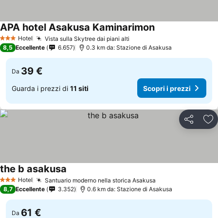
APA hotel Asakusa Kaminarimon
Hotel
Vista sulla Skytree dai piani alti
3 Stelle
8,5
Eccellente
6.657
0.3 km da: Stazione di Asakusa
39 €
Da
Guarda i prezzi di
11 siti
Scopri i prezzi
Condividi
Agg
the b asakusa
Hotel
Santuario moderno nella storica Asakusa
3 Stelle
8,7
Eccellente
3.352
0.6 km da: Stazione di Asakusa
61 €
Da