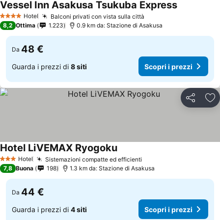
Vessel Inn Asakusa Tsukuba Express
Hotel
Balconi privati con vista sulla città
4 Stelle
8,2
Ottima
1.223
0.9 km da: Stazione di Asakusa
48 €
Da
Guarda i prezzi di
8 siti
Scopri i prezzi
Condividi
Agg
Hotel LiVEMAX Ryogoku
Hotel
Sistemazioni compatte ed efficienti
3 Stelle
7,8
Buona
198
1.3 km da: Stazione di Asakusa
44 €
Da
Guarda i prezzi di
4 siti
Scopri i prezzi