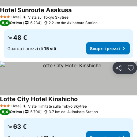
Hotel Sunroute Asakusa
Hotel
Vista sul Tokyo Skytree
3 Stelle
8,4
Ottima
6.234
2.2 km da: Akihabara Station
48 €
Da
Guarda i prezzi di
15 siti
Scopri i prezzi
Condividi
Agg
Lotte City Hotel Kinshicho
Hotel
Viste illimitate sulla Tokyo Skytree
3 Stelle
8,4
Ottima
5.700
3.7 km da: Akihabara Station
63 €
Da