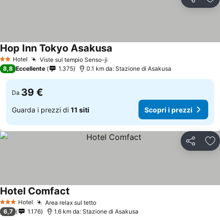
Condividi
Agg
Hop Inn Tokyo Asakusa
Hotel
Viste sul tempio Senso-ji
2 Stelle
8,8
Eccellente
1.375
0.1 km da: Stazione di Asakusa
39 €
Da
Guarda i prezzi di
11 siti
Scopri i prezzi
Condividi
Agg
Hotel Comfact
Hotel
Area relax sul tetto
3 Stelle
6,7
1.176
1.6 km da: Stazione di Asakusa