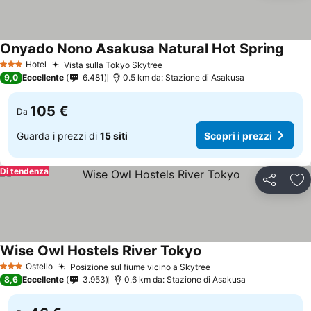
Onyado Nono Asakusa Natural Hot Spring
Hotel
Vista sulla Tokyo Skytree
3 Stelle
9,0
Eccellente
6.481
0.5 km da: Stazione di Asakusa
105 €
Da
Guarda i prezzi di
15 siti
Scopri i prezzi
Di tendenza
Condividi
Agg
Wise Owl Hostels River Tokyo
Ostello
Posizione sul fiume vicino a Skytree
3 Stelle
8,6
Eccellente
3.953
0.6 km da: Stazione di Asakusa