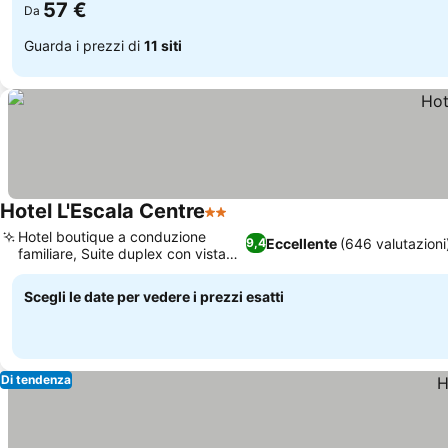
57 €
Da
Guarda i prezzi di
11 siti
Hotel L'Escala Centre
2 Stelle
Hotel boutique a conduzione
Eccellente
(646 valutazioni
9,4
familiare, Suite duplex con vista
mare
Scegli le date per vedere i prezzi esatti
Di tendenza