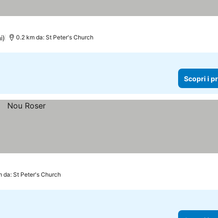
i)
0.2 km da: St Peter's Church
Scopri i p
 da: St Peter's Church