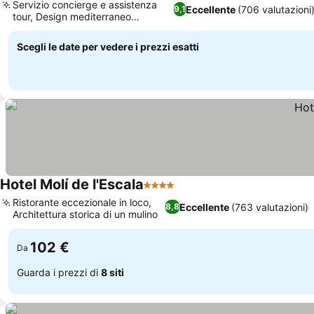
Servizio concierge e assistenza
Eccellente
(706 valutazioni
9,1
tour, Design mediterraneo
moderno
Scegli le date per vedere i prezzi esatti
Hotel Molí de l'Escala
4 Stelle
Ristorante eccezionale in loco,
Eccellente
(763 valutazioni)
8,8
Architettura storica di un mulino
102 €
Da
Guarda i prezzi di
8 siti