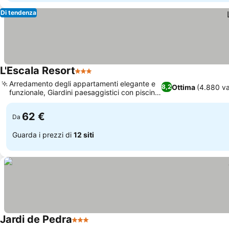
Di tendenza
L'Escala Resort
3 Stelle
Arredamento degli appartamenti elegante e
Ottima
(4.880 va
8,2
funzionale, Giardini paesaggistici con piscine
multiple
62 €
Da
Guarda i prezzi di
12 siti
Jardi de Pedra
3 Stelle