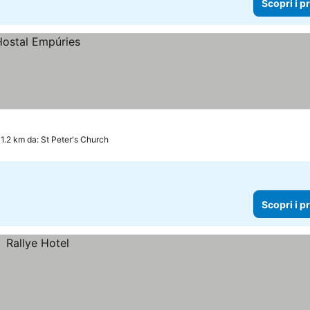
Scopri i p
1.2 km da: St Peter's Church
Scopri i p