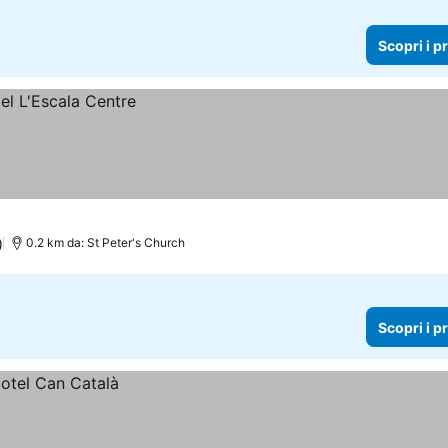
Scopri i p
)
0.2 km da: St Peter's Church
Scopri i p