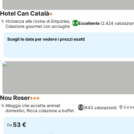
Hotel Can Català
1 Stelle
Vicinanza alle rovine di Empúries,
Eccellente
(2.424 valutazion
8,6
Colazione gourmet con acciughe
Scegli le date per vedere i prezzi esatti
Nou Roser
3 Stelle
Alloggio che accetta animali
(643 valutazioni)
7,0
0.0 km
domestici, Ricca colazione a buffet
53 €
Da