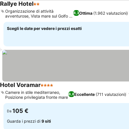
Rallye Hotel
2 Stelle
Organizzazione di attività
Ottima
(1.962 valutazioni)
8,3
avventurose, Vista mare sul Golfo di
Roses
Scegli le date per vedere i prezzi esatti
Hotel Voramar
4 Stelle
Camere in stile mediterraneo,
Eccellente
(711 valutazioni)
8,8
Posizione privilegiata fronte mare
105 €
Da
Guarda i prezzi di
9 siti