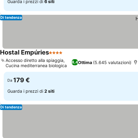
Guarda i prezzi di
6 siti
Di tendenza
Hostal Empúries
4 Stelle
Accesso diretto alla spiaggia,
Ottima
(5.645 valutazioni)
8,4
Cucina mediterranea biologica
179 €
Da
Guarda i prezzi di
2 siti
Di tendenza