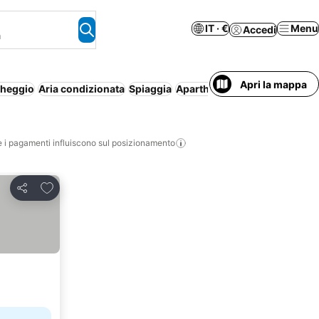
IT · €
Menu
Accedi
a
Apri la mappa
cheggio
Aria condizionata
Spiaggia
Aparthotel
Intera casa/appa
i pagamenti influiscono sul posizionamento
Aggiungi ai preferiti
Condividi