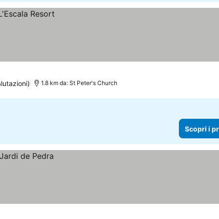
lutazioni)
1.8 km da: St Peter's Church
Scopri i p