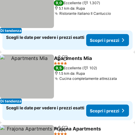
3 Stelle
9,0
Eccellente
1.307
5.1 km da: Rupa
Ristorante italiano Il Cantuccio
Di tendenza
Scegli le date per vedere i prezzi esatti
Scopri i prezzi
Apartments Mia
Condividi
Aggiungi ai preferiti
4 Stelle
9,5
Eccellente
102
1.5 km da: Rupa
Cucina completamente attrezzata
Di tendenza
Scegli le date per vedere i prezzi esatti
Scopri i prezzi
Frajona Apartments
Condividi
Aggiungi ai preferiti