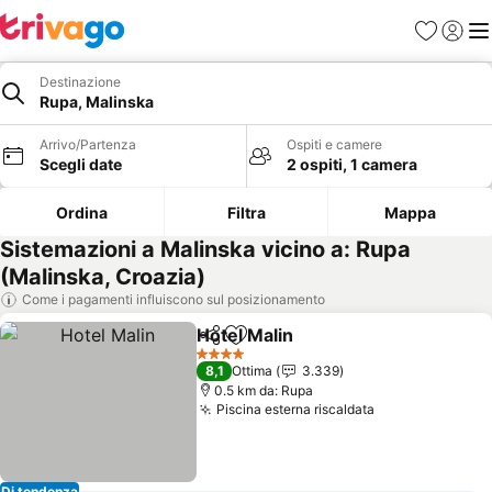
Preferiti
Accedi
Me
Destinazione
Rupa, Malinska
Arrivo/Partenza
Ospiti e camere
Scegli date
2 ospiti, 1 camera
Ordina
Filtra
Mappa
Sistemazioni a Malinska vicino a: Rupa
(Malinska, Croazia)
Come i pagamenti influiscono sul posizionamento
Hotel Malin
Condividi
Aggiungi ai preferiti
4 Stelle
8,1
Ottima
3.339
0.5 km da: Rupa
Piscina esterna riscaldata
Di tendenza