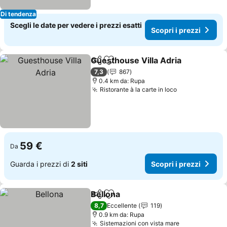
Di tendenza
Scegli le date per vedere i prezzi esatti
Scopri i prezzi
Guesthouse Villa Adria
Condividi
Aggiungi ai preferiti
7,3
867
0.4 km da: Rupa
Ristorante à la carte in loco
59 €
Da
Guarda i prezzi di
2 siti
Scopri i prezzi
Bellona
Condividi
Aggiungi ai preferiti
8,7
Eccellente
119
0.9 km da: Rupa
Sistemazioni con vista mare