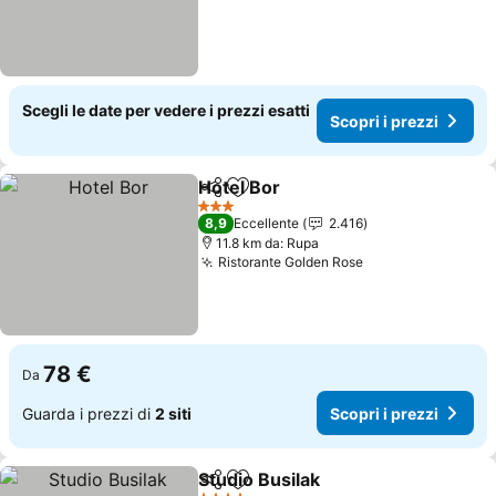
Scegli le date per vedere i prezzi esatti
Scopri i prezzi
Hotel Bor
Condividi
Aggiungi ai preferiti
3 Stelle
8,9
Eccellente
2.416
11.8 km da: Rupa
Ristorante Golden Rose
78 €
Da
Guarda i prezzi di
2 siti
Scopri i prezzi
Studio Busilak
Condividi
Aggiungi ai preferiti