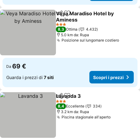
Veya Maradiso Hotel by
Condividi
Aggiungi ai preferiti
Aminess
3 Stelle
8,3
Ottima
4.432
5.0 km da: Rupa
Posizione sul lungomare costiero
69 €
Da
Guarda i prezzi di
7 siti
Scopri i prezzi
Lavanda 3
Condividi
Aggiungi ai preferiti
3 Stelle
8,4
Eccellente
334
3.2 km da: Rupa
Piscina stagionale all'aperto