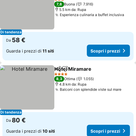
3 Stelle
7,8
Buona
7.916
5.5 km da: Rupa
Esperienza culinaria a buffet inclusiva
Di tendenza
58 €
Da
Guarda i prezzi di
11 siti
Scopri i prezzi
Hotel Miramare
Condividi
Aggiungi ai preferiti
4 Stelle
8,3
Ottima
1.055
4.8 km da: Rupa
Balconi con splendide viste sul mare
Di tendenza
80 €
Da
Guarda i prezzi di
10 siti
Scopri i prezzi