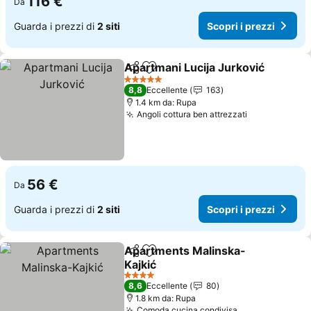
116 €
Da
Guarda i prezzi di
2 siti
Scopri i prezzi
Apartmani Lucija Jurković
Condividi
Aggiungi ai preferiti
5 Stelle
8,8
Eccellente
163
1.4 km da: Rupa
Angoli cottura ben attrezzati
56 €
Da
Guarda i prezzi di
2 siti
Scopri i prezzi
Apartments Malinska-
Condividi
Aggiungi ai preferiti
Kajkić
4 Stelle
8,6
Eccellente
80
1.8 km da: Rupa
Comoda cucina condivisa