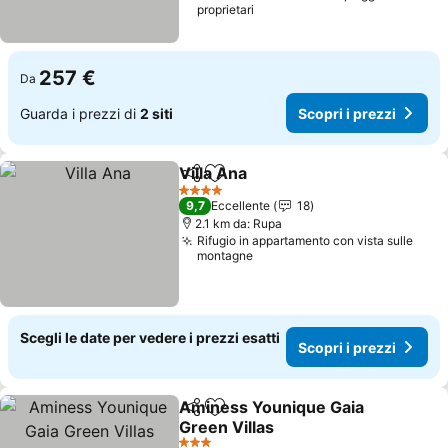
proprietari
257 €
Da
Guarda i prezzi di
2 siti
Scopri i prezzi
Villa Ana
Condividi
Aggiungi ai preferiti
4 Stelle
9,7
Eccellente
18
2.1 km da: Rupa
Rifugio in appartamento con vista sulle
montagne
Scegli le date per vedere i prezzi esatti
Scopri i prezzi
Aminess Younique Gaia
Condividi
Aggiungi ai preferiti
Green Villas