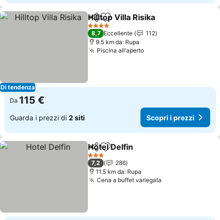
Hilltop Villa Risika
Condividi
Aggiungi ai preferiti
4 Stelle
8,7
Eccellente
112
9.5 km da: Rupa
Piscina all'aperto
Di tendenza
115 €
Da
Guarda i prezzi di
2 siti
Scopri i prezzi
Hotel Delfin
Condividi
Aggiungi ai preferiti
3 Stelle
7,2
286
11.5 km da: Rupa
Cena a buffet variegata