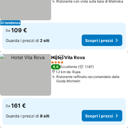
Ristorante con vista sulla baia di Malinska
Di tendenza
109 €
Da
Guarda i prezzi di
2 siti
Scopri i prezzi
Hotel Vila Rova
Condividi
Aggiungi ai preferiti
4 Stelle
9,6
Eccellente
1.187
1.2 km da: Rupa
Ristorante raffinato raccomandato dalla
Guida Michelin
161 €
Da
Guarda i prezzi di
8 siti
Scopri i prezzi