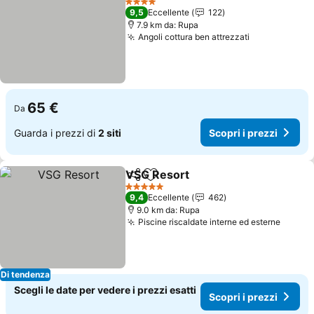
4 Stelle
9,5
Eccellente
122
7.9 km da: Rupa
Angoli cottura ben attrezzati
65 €
Da
Guarda i prezzi di
2 siti
Scopri i prezzi
VSG Resort
Condividi
Aggiungi ai preferiti
5 Stelle
9,4
Eccellente
462
9.0 km da: Rupa
Piscine riscaldate interne ed esterne
Di tendenza
Scegli le date per vedere i prezzi esatti
Scopri i prezzi