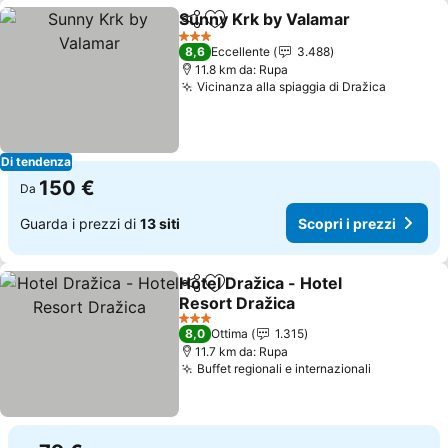
Sunny Krk by Valamar
Condividi
Aggiungi ai preferiti
3 Stelle
8,6
Eccellente
3.488
11.8 km da: Rupa
Vicinanza alla spiaggia di Dražica
Di tendenza
150 €
Da
Guarda i prezzi di
13 siti
Scopri i prezzi
Hotel Dražica - Hotel
Condividi
Aggiungi ai preferiti
Resort Dražica
3 Stelle
8,0
Ottima
1.315
11.7 km da: Rupa
Buffet regionali e internazionali