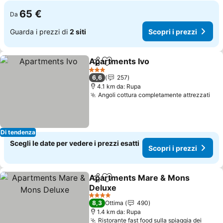
65 €
Da
Guarda i prezzi di
2 siti
Scopri i prezzi
Apartments Ivo
Condividi
Aggiungi ai preferiti
3 Stelle
6,6
257
4.1 km da: Rupa
Angoli cottura completamente attrezzati
Di tendenza
Scegli le date per vedere i prezzi esatti
Scopri i prezzi
Apartments Mare & Mons
Condividi
Aggiungi ai preferiti
Deluxe
4 Stelle
8,3
Ottima
490
1.4 km da: Rupa
Ristorante fast food sulla spiaggia dei