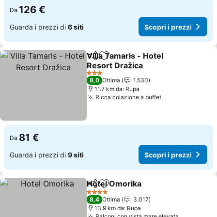
126 €
Da
Guarda i prezzi di
6 siti
Scopri i prezzi
Villa Tamaris - Hotel
Condividi
Aggiungi ai preferiti
Resort Dražica
3 Stelle
8,0
Ottima
1.530
11.7 km da: Rupa
Ricca colazione a buffet
81 €
Da
Guarda i prezzi di
9 siti
Scopri i prezzi
Hotel Omorika
Condividi
Aggiungi ai preferiti
4 Stelle
8,4
Ottima
3.017
13.9 km da: Rupa
Balconi con vista mare elevata