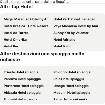
Quali altre attrazioni ci sono vicino a Rupa?
Altri Top Hotel
Magal Maradiso Hotel by Aminess
Hotel Park Punat managed by Falkensteiner
Hotel Dražica - Hotel Resort Dražica
Veya Maradiso Hotel by Aminess
Hotel Ad Turres
Sunny Krk by Valamar
Hotel Omorika
Hotel Adriatic
Hotel Bor
Hotel Malin
Altre destinazioni con spiaggia molto
Mediteran Maradiso Hotel by Aminess
Hotel Katarina
richieste
Hotel Miramare
Holiday Resort Kačjak
Blue Waves Resort
Hotel Miramare
Trieste Hotel spiaggia
Rovigno Hotel spiaggia
Hotel Delfin
Villa Tamaris - Hotel Resort Dražica
Parenzo Hotel spiaggia
Pola Hotel spiaggia
Uvala Scott
Boutique Hotel Placa
Portorose Hotel spiaggia
Umago Hotel spiaggia
Malinska Green Apartments
Hotel Crikvenica
Abbazia Hotel spiaggia
Medulin Hotel spiaggia
Hotel Omorika
Hotel Kanajt
Fiume Hotel spiaggia
Rabac Hotel spiaggia
Rooms-Sobe Haus Magdalena Krk
Aminess Younique Narrivi Hotel