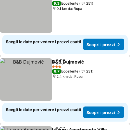
4 Stelle
9,3
Eccellente
251
0.1 km da: Rupa
Scegli le date per vedere i prezzi esatti
Scopri i prezzi
B&B Dujmović
Condividi
Aggiungi ai preferiti
3 Stelle
8,7
Eccellente
231
2.4 km da: Rupa
Scegli le date per vedere i prezzi esatti
Scopri i prezzi
Luxury Apartments Villa