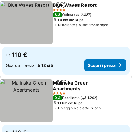
Blue Waves Resort
Condividi
Aggiungi ai preferiti
4 Stelle
8,3
Ottima
2.887
1.4 km da: Rupa
Ristorante a buffet fronte mare
110 €
Da
Guarda i prezzi di
12 siti
Scopri i prezzi
Malinska Green
Condividi
Aggiungi ai preferiti
Apartments
4 Stelle
9,3
Eccellente
1.262
1.1 km da: Rupa
Noleggio biciclette in loco