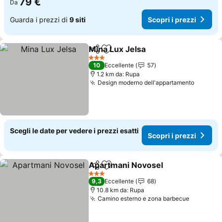
79 €
Da
Guarda i prezzi di
9 siti
Scopri i prezzi
Mina Lux Jelsa
Condividi
Aggiungi ai preferiti
3 Stelle
10
Eccellente
57
1.2 km da: Rupa
Design moderno dell'appartamento
Scegli le date per vedere i prezzi esatti
Scopri i prezzi
Apartmani Novosel
Condividi
Aggiungi ai preferiti
3 Stelle
9,3
Eccellente
68
10.8 km da: Rupa
Camino esterno e zona barbecue