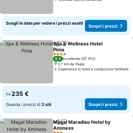
Scegli le date per vedere i prezzi esatti
Scopri i prezzi
Spa & Wellness Hotel
Condividi
Aggiungi ai preferiti
Pinia
4 Stelle
9,3
Eccellente
912
2.7 km da: Rupa
Esperienza in hotel a conduzione familiare
235 €
Da
Guarda i prezzi di
2 siti
Scopri i prezzi
Magal Maradiso Hotel by
Condividi
Aggiungi ai preferiti
Aminess