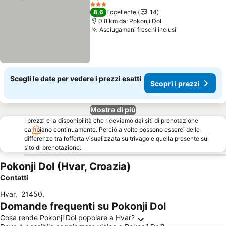
Condividi
Aggiungi ai preferiti
3 Stelle
8,6
Eccellente
14
0.8 km da: Pokonji Dol
Asciugamani freschi inclusi
Scegli le date per vedere i prezzi esatti
Scopri i prezzi
Mostra di più
I prezzi e la disponibilità che riceviamo dai siti di prenotazione
cambiano continuamente. Perciò a volte possono esserci delle
differenze tra l’offerta visualizzata su trivago e quella presente sul
sito di prenotazione.
Pokonji Dol (Hvar, Croazia)
Contatti
Hvar
,
21450
,
Domande frequenti su Pokonji Dol
Cosa rende Pokonji Dol popolare a Hvar?