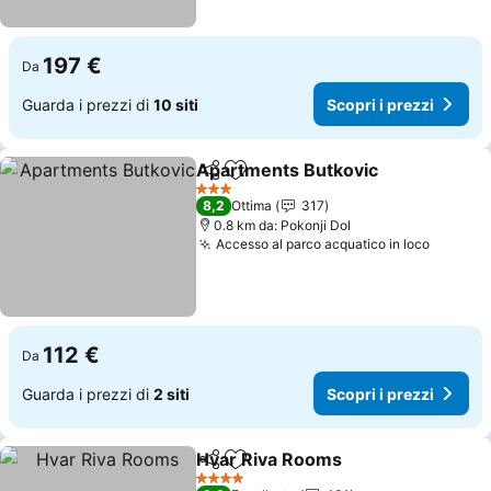
197 €
Da
Guarda i prezzi di
10 siti
Scopri i prezzi
Apartments Butkovic
Condividi
Aggiungi ai preferiti
3 Stelle
8,2
Ottima
317
0.8 km da: Pokonji Dol
Accesso al parco acquatico in loco
112 €
Da
Guarda i prezzi di
2 siti
Scopri i prezzi
Hvar Riva Rooms
Condividi
Aggiungi ai preferiti
4 Stelle