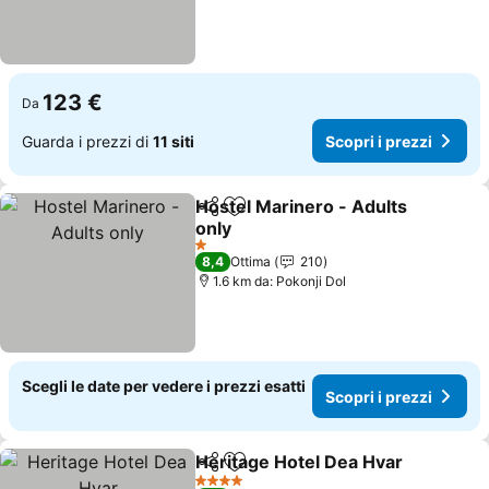
123 €
Da
Guarda i prezzi di
11 siti
Scopri i prezzi
Hostel Marinero - Adults
Condividi
Aggiungi ai preferiti
only
1 Stelle
8,4
Ottima
210
1.6 km da: Pokonji Dol
Scegli le date per vedere i prezzi esatti
Scopri i prezzi
Heritage Hotel Dea Hvar
Condividi
Aggiungi ai preferiti
4 Stelle