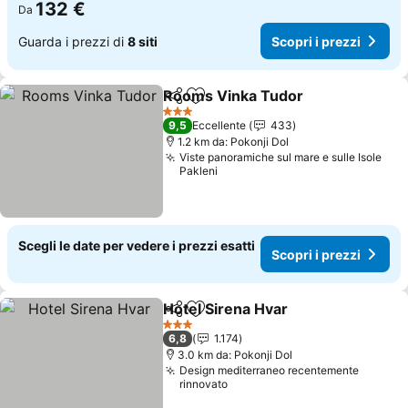
132 €
Da
Guarda i prezzi di
8 siti
Scopri i prezzi
Rooms Vinka Tudor
Condividi
Aggiungi ai preferiti
3 Stelle
9,5
Eccellente
433
1.2 km da: Pokonji Dol
Viste panoramiche sul mare e sulle Isole
Pakleni
Scegli le date per vedere i prezzi esatti
Scopri i prezzi
Hotel Sirena Hvar
Condividi
Aggiungi ai preferiti
3 Stelle
6,8
1.174
3.0 km da: Pokonji Dol
Design mediterraneo recentemente
rinnovato