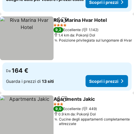
Scopri i prezzi
Riva Marina Hvar Hotel
Condividi
Aggiungi ai preferiti
4 Stelle
9,2
Eccellente
1.142
1.4 km da: Pokonji Dol
Posizione privilegiata sul lungomare di Hvar
164 €
Da
Guarda i prezzi di
13 siti
Scopri i prezzi
Apartments Jakic
Condividi
Aggiungi ai preferiti
3 Stelle
9,0
Eccellente
449
0.9 km da: Pokonji Dol
Cucine degli appartamenti completamente
attrezzate