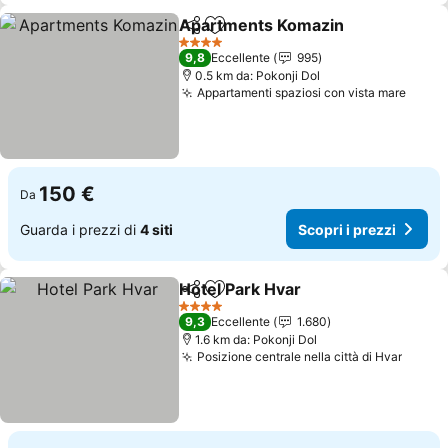
Apartments Komazin
Condividi
Aggiungi ai preferiti
4 Stelle
9,8
Eccellente
995
0.5 km da: Pokonji Dol
Appartamenti spaziosi con vista mare
150 €
Da
Guarda i prezzi di
4 siti
Scopri i prezzi
Hotel Park Hvar
Condividi
Aggiungi ai preferiti
4 Stelle
9,3
Eccellente
1.680
1.6 km da: Pokonji Dol
Posizione centrale nella città di Hvar