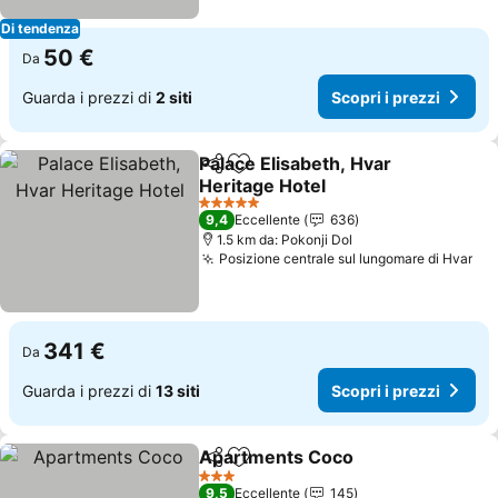
Di tendenza
50 €
Da
Guarda i prezzi di
2 siti
Scopri i prezzi
Palace Elisabeth, Hvar
Condividi
Aggiungi ai preferiti
Heritage Hotel
5 Stelle
9,4
Eccellente
636
1.5 km da: Pokonji Dol
Posizione centrale sul lungomare di Hvar
341 €
Da
Guarda i prezzi di
13 siti
Scopri i prezzi
Apartments Coco
Condividi
Aggiungi ai preferiti
3 Stelle
9,5
Eccellente
145