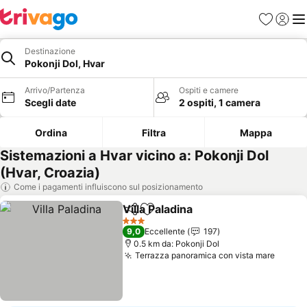
Preferiti
Accedi
Me
Destinazione
Pokonji Dol, Hvar
Arrivo/Partenza
Ospiti e camere
Scegli date
2 ospiti, 1 camera
Ordina
Filtra
Mappa
Sistemazioni a Hvar vicino a: Pokonji Dol
(Hvar, Croazia)
Come i pagamenti influiscono sul posizionamento
Villa Paladina
Condividi
Aggiungi ai preferiti
3 Stelle
9,0
Eccellente
197
0.5 km da: Pokonji Dol
Terrazza panoramica con vista mare