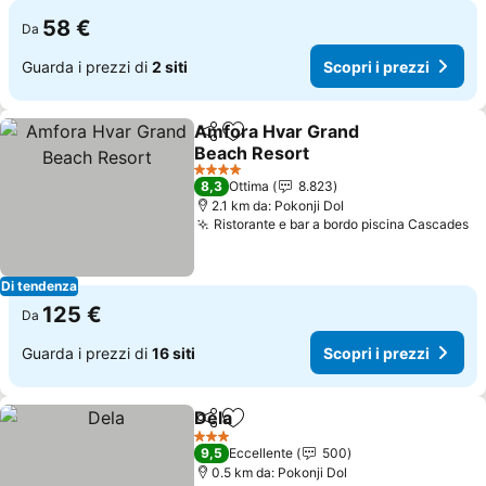
58 €
Da
Guarda i prezzi di
2 siti
Scopri i prezzi
Amfora Hvar Grand
Condividi
Aggiungi ai preferiti
Beach Resort
4 Stelle
8,3
Ottima
8.823
2.1 km da: Pokonji Dol
Ristorante e bar a bordo piscina Cascades
Di tendenza
125 €
Da
Guarda i prezzi di
16 siti
Scopri i prezzi
Dela
Condividi
Aggiungi ai preferiti
3 Stelle
9,5
Eccellente
500
0.5 km da: Pokonji Dol