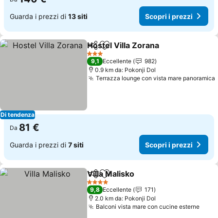
Guarda i prezzi di
13 siti
Scopri i prezzi
Hostel Villa Zorana
Condividi
Aggiungi ai preferiti
3 Stelle
9,1
Eccellente
982
0.9 km da: Pokonji Dol
Terrazza lounge con vista mare panoramica
Di tendenza
81 €
Da
Guarda i prezzi di
7 siti
Scopri i prezzi
Villa Malisko
Condividi
Aggiungi ai preferiti
4 Stelle
9,8
Eccellente
171
2.0 km da: Pokonji Dol
Balconi vista mare con cucine esterne