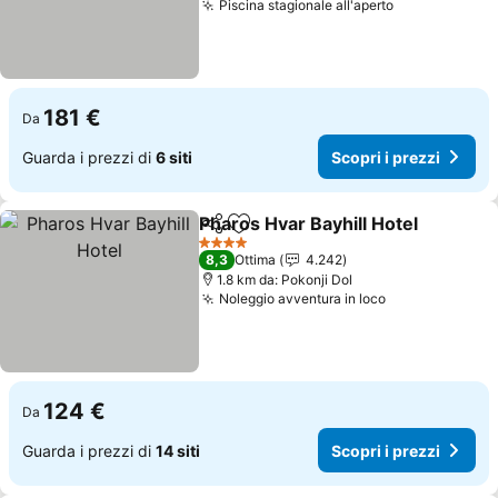
Piscina stagionale all'aperto
181 €
Da
Guarda i prezzi di
6 siti
Scopri i prezzi
Pharos Hvar Bayhill Hotel
Condividi
Aggiungi ai preferiti
4 Stelle
8,3
Ottima
4.242
1.8 km da: Pokonji Dol
Noleggio avventura in loco
124 €
Da
Guarda i prezzi di
14 siti
Scopri i prezzi