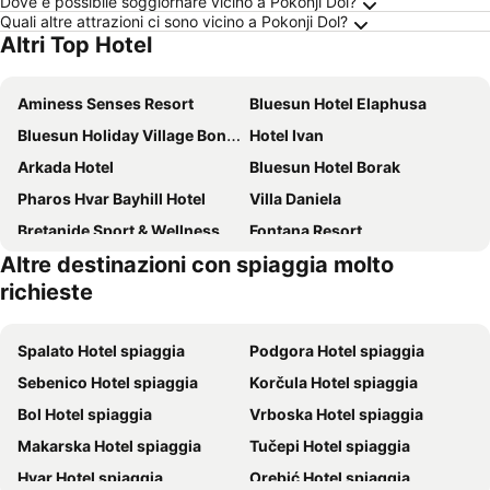
Dove è possibile soggiornare vicino a Pokonji Dol?
Quali altre attrazioni ci sono vicino a Pokonji Dol?
Altri Top Hotel
Aminess Senses Resort
Bluesun Hotel Elaphusa
Bluesun Holiday Village Bonaca
Hotel Ivan
Arkada Hotel
Bluesun Hotel Borak
Pharos Hvar Bayhill Hotel
Villa Daniela
Bretanide Sport & Wellness Resort
Fontana Resort
Altre destinazioni con spiaggia molto
Amfora Hvar Grand Beach Resort
Hotel Milna Osam - Adults Only
richieste
Valamar Amicor Green Resort
Apartments and Rooms Rogosic
Boutique Hotel Bol
J & B Holiday House
Spalato Hotel spiaggia
Podgora Hotel spiaggia
Hotel Kastil
Hotel Sirena Hvar
Sebenico Hotel spiaggia
Korčula Hotel spiaggia
Villa Jadranka
Gava Waterman Milna Resort & Cottages
Bol Hotel spiaggia
Vrboska Hotel spiaggia
Zlatni Rat Beach Resort
Apartments 1000 Flowers
Makarska Hotel spiaggia
Tučepi Hotel spiaggia
Villa Perka
Pansion Braco
Hvar Hotel spiaggia
Orebić Hotel spiaggia
Riva Marina Hvar Hotel
Gava Waterman Milna Resort – All Inclusive