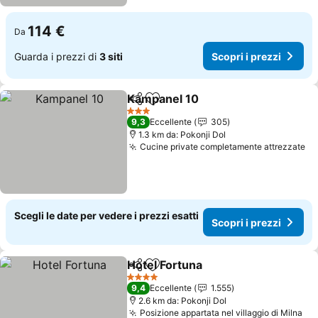
114 €
Da
Guarda i prezzi di
3 siti
Scopri i prezzi
Kampanel 10
Condividi
Aggiungi ai preferiti
3 Stelle
9,3
Eccellente
305
1.3 km da: Pokonji Dol
Cucine private completamente attrezzate
Scegli le date per vedere i prezzi esatti
Scopri i prezzi
Hotel Fortuna
Condividi
Aggiungi ai preferiti
4 Stelle
9,4
Eccellente
1.555
2.6 km da: Pokonji Dol
Posizione appartata nel villaggio di Milna