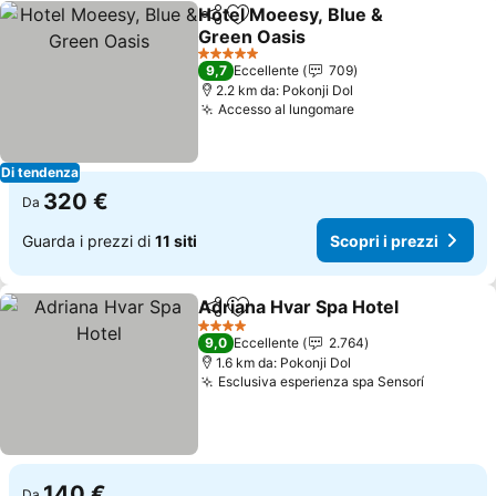
Hotel Moeesy, Blue &
Condividi
Aggiungi ai preferiti
Green Oasis
5 Stelle
9,7
Eccellente
709
2.2 km da: Pokonji Dol
Accesso al lungomare
Di tendenza
320 €
Da
Guarda i prezzi di
11 siti
Scopri i prezzi
Adriana Hvar Spa Hotel
Condividi
Aggiungi ai preferiti
4 Stelle
9,0
Eccellente
2.764
1.6 km da: Pokonji Dol
Esclusiva esperienza spa Sensorí
140 €
Da