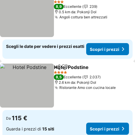
3 Stelle
8,9
Eccellente
239
0.5 km da: Pokonji Dol
Angoli cottura ben attrezzati
Scegli le date per vedere i prezzi esatti
Scopri i prezzi
Hotel Podstine
Condividi
Aggiungi ai preferiti
4 Stelle
8,5
Eccellente
2.037
2.6 km da: Pokonji Dol
Ristorante Amo con cucina locale
115 €
Da
Guarda i prezzi di
15 siti
Scopri i prezzi