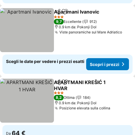
Apartmani Ivanovic
Condividi
Aggiungi ai preferiti
3 Stelle
9,7
Eccellente
912
0.9 km da: Pokonji Dol
Viste panoramiche sul Mare Adriatico
Scegli le date per vedere i prezzi esatti
Scopri i prezzi
APARTMANI KREŠIĆ 1
Condividi
Aggiungi ai preferiti
HVAR
3 Stelle
8,2
Ottima
184
0.9 km da: Pokonji Dol
Posizione elevata sulla collina
64 €
Da