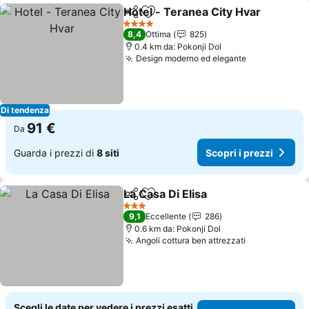
Hotel - Teranea City Hvar
Condividi
Aggiungi ai preferiti
4 Stelle
8,4
Ottima
825
0.4 km da: Pokonji Dol
Design moderno ed elegante
Di tendenza
91 €
Da
Guarda i prezzi di
8 siti
Scopri i prezzi
La Casa Di Elisa
Condividi
Aggiungi ai preferiti
3 Stelle
9,1
Eccellente
286
0.6 km da: Pokonji Dol
Angoli cottura ben attrezzati
Scegli le date per vedere i prezzi esatti