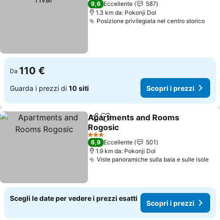
9,6
Eccellente
587
1.3 km da: Pokonji Dol
Posizione privilegiata nel centro storico
110 €
Da
Guarda i prezzi di
10 siti
Scopri i prezzi
Apartments and Rooms
Condividi
Aggiungi ai preferiti
Rogosic
3 Stelle
8,9
Eccellente
501
1.9 km da: Pokonji Dol
Viste panoramiche sulla baia e sulle isole
Scegli le date per vedere i prezzi esatti
Scopri i prezzi