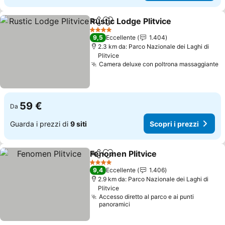
Rustic Lodge Plitvice
Condividi
Aggiungi ai preferiti
Scopr
4 Stelle
9,5
Eccellente
1.404
2.3 km da: Parco Nazionale dei Laghi di
Plitvice
Camera deluxe con poltrona massaggiante
S
59 €
Da
Guarda i prezzi di
9 siti
Scopri i prezzi
Fenomen Plitvice
Condividi
Aggiungi ai preferiti
Scopri i 
4 Stelle
9,4
Eccellente
1.406
2.9 km da: Parco Nazionale dei Laghi di
Plitvice
Accesso diretto al parco e ai punti
panoramici