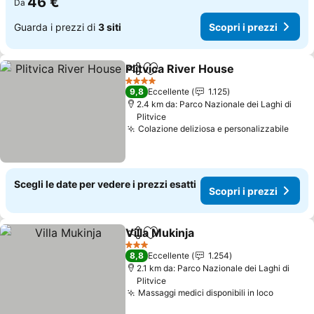
46 €
Da
Guarda i prezzi di
3 siti
Scopri i prezzi
Plitvica River House
Condividi
Aggiungi ai preferiti
Scopri
4 Stelle
9,8
Eccellente
1.125
2.4 km da: Parco Nazionale dei Laghi di
Plitvice
Colazione deliziosa e personalizzabile
Scopr
Scegli le date per vedere i prezzi esatti
Scopri i prezzi
Villa Mukinja
Condividi
Aggiungi ai preferiti
Scopri i prezz
3 Stelle
8,8
Eccellente
1.254
2.1 km da: Parco Nazionale dei Laghi di
Plitvice
Massaggi medici disponibili in loco
Scopri i