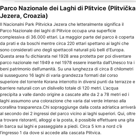
Parco Nazionale dei Laghi di Plitvice (Plitvička
Jezera, Croazia)
Il Nacionalni Park Plitvicka Jezera che letteralmente significa il
Parco Nazionale dei laghi di Plitvice occupa una superficie
complessiva di 36.000 ettari. La maggior parte del parco è coperta
da prati e da boschi mentre circa 220 ettari spettano ai laghi che
sono considerati uno degli spettacoli naturali più belli d’Europa.
Questa area fu dichiarata nel 1928 area protetta per poi diventare
parco nazionale nel 1949 e nel 1978 essere inserita dall’Unesco tra i
beni patrimonio dell’umanità. Su una lunghezza di circa 8 chilometri
si susseguono 16 laghi di varia grandezza formati dal corso
superiore del torrente Korana interrotto in diversi punti da terrazze e
barriere naturali con un dislivello totale di 120 metri. L’acqua
precipita a valle dando origine a cascate alte da 2 a 78 metri ed i
laghi assumono una colorazione che varia dal verde intenso alla
corallina trasparenza.Chi sopraggiunge dalla costa adriatica arriverà
al secondo dei 2 ingressi del parco vicino ai laghi superiori. Qui, oltre
a trovare ristoranti, alloggi e la posta, è possibile effettuare una gita
in barca sui laghi e passeggiate a piedi. Circa 5 km a nord c’è
l’ingresso 1 da dove si accede alla cascata Plitvica.