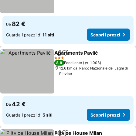
82 €
Da
Guarda i prezzi di
11 siti
Scopri i prezzi
Apartments Pavlić
Condividi
Aggiungi ai preferiti
Scopri i
3 Stelle
8,9
Eccellente
1.003
12.6 km da: Parco Nazionale dei Laghi di
Plitvice
42 €
Da
Guarda i prezzi di
5 siti
Scopri i prezzi
Plitvice House Milan
Condividi