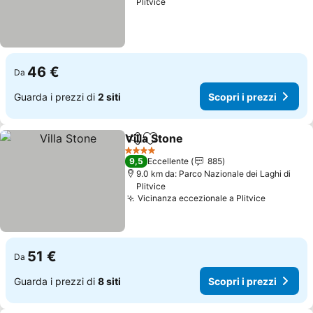
Plitvice
46 €
Da
Guarda i prezzi di
2 siti
Scopri i prezzi
Villa Stone
Condividi
Aggiungi ai preferiti
Scopri i prezzi
4 Stelle
9,5
Eccellente
885
9.0 km da: Parco Nazionale dei Laghi di
Plitvice
Vicinanza eccezionale a Plitvice
Scopri i 
51 €
Da
Guarda i prezzi di
8 siti
Scopri i prezzi