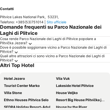
Contatti
Plitvice Lakes National Park
,
53231
,
Telefono
:
+385(53)751014
|
Sito ufficiale
Domande frequenti su Parco Nazionale dei
Laghi di Plitvice
Cosa rende Parco Nazionale dei Laghi di Plitvice popolare a
Plitvička Jezera?
Dove è possibile soggiornare vicino a Parco Nazionale dei Laghi di
Plitvice?
Quali altre attrazioni ci sono vicino a Parco Nazionale dei Laghi di
Plitvice?
Altri Top Hotel
Hotel Jezero
Vila Vuk
Tourist Center Marko
Lakeside Hotel Plitvice
Villa Stone
House Veljko
Ethno Houses Plitvica Selo
Resort Big House Plitvička jezera
SEDRA Holiday Resort-Adults Only-Bed & Breakfast
House by the River