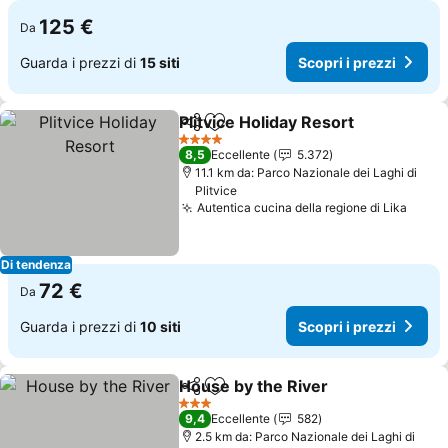
125 €
Da
Guarda i prezzi di
15 siti
Scopri i prezzi
Plitvice Holiday Resort
Condividi
Aggiungi ai preferiti
Scop
4 Stelle
8,5
Eccellente
5.372
11.1 km da: Parco Nazionale dei Laghi di
Plitvice
Autentica cucina della regione di Lika
Scopr
Di tendenza
72 €
Da
Guarda i prezzi di
10 siti
Scopri i prezzi
House by the River
Condividi
Aggiungi ai preferiti
Scopri 
3 Stelle
9,4
Eccellente
582
2.5 km da: Parco Nazionale dei Laghi di