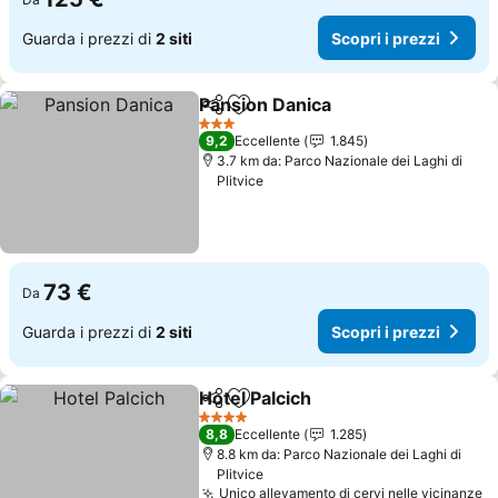
Guarda i prezzi di
2 siti
Scopri i prezzi
Pansion Danica
Condividi
Aggiungi ai preferiti
Scopri i pr
3 Stelle
9,2
Eccellente
1.845
3.7 km da: Parco Nazionale dei Laghi di
Plitvice
73 €
Da
Guarda i prezzi di
2 siti
Scopri i prezzi
Hotel Palcich
Condividi
Aggiungi ai preferiti
Scopri i prezz
4 Stelle
8,8
Eccellente
1.285
8.8 km da: Parco Nazionale dei Laghi di
Plitvice
Unico allevamento di cervi nelle vicinanze
Sc