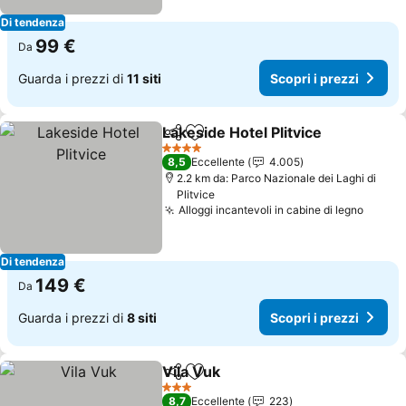
Di tendenza
99 €
Da
Guarda i prezzi di
11 siti
Scopri i prezzi
Lakeside Hotel Plitvice
Condividi
Aggiungi ai preferiti
Scop
4 Stelle
8,5
Eccellente
4.005
2.2 km da: Parco Nazionale dei Laghi di
Plitvice
Alloggi incantevoli in cabine di legno
Scopri
Di tendenza
149 €
Da
Guarda i prezzi di
8 siti
Scopri i prezzi
Vila Vuk
Condividi
Aggiungi ai preferiti
Scopri i prezzi
3 Stelle
8,7
Eccellente
223