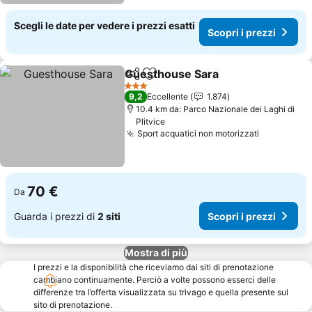
Scegli le date per vedere i prezzi esatti
Scopri i prezzi
Guesthouse Sara
Condividi
Aggiungi ai preferiti
Scopri i 
3 Stelle
9,2
Eccellente
1.874
10.4 km da: Parco Nazionale dei Laghi di
Plitvice
Sport acquatici non motorizzati
Scopri i p
70 €
Da
Guarda i prezzi di
2 siti
Scopri i prezzi
Mostra di più
I prezzi e la disponibilità che riceviamo dai siti di prenotazione
cambiano continuamente. Perciò a volte possono esserci delle
differenze tra l’offerta visualizzata su trivago e quella presente sul
sito di prenotazione.