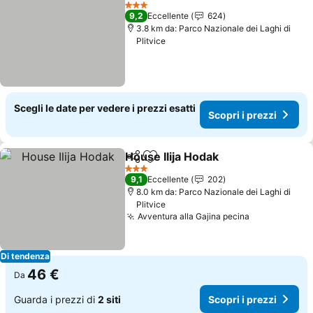
Aggiungi ai preferiti
Scopri
3 Stelle
9,2
Eccellente
624
3.8 km da: Parco Nazionale dei Laghi di
Plitvice
Scegli le date per vedere i prezzi esatti
Scopri i prezzi
House Ilija Hodak
Condividi
Aggiungi ai preferiti
Scopri i 
3 Stelle
9,1
Eccellente
202
8.0 km da: Parco Nazionale dei Laghi di
Plitvice
Avventura alla Gajina pecina
Scopri i pre
Di tendenza
46 €
Da
Guarda i prezzi di
2 siti
Scopri i prezzi