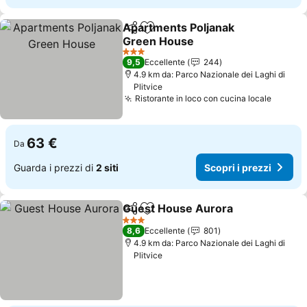
Apartments Poljanak
Condividi
Aggiungi ai preferiti
Green House
Scopri i prezzi
3 Stelle
9,5
Eccellente
244
4.9 km da: Parco Nazionale dei Laghi di
Plitvice
Ristorante in loco con cucina locale
Scopri 
63 €
Da
Guarda i prezzi di
2 siti
Scopri i prezzi
Guest House Aurora
Condividi
Aggiungi ai preferiti
Scopri
3 Stelle
8,6
Eccellente
801
4.9 km da: Parco Nazionale dei Laghi di
Plitvice