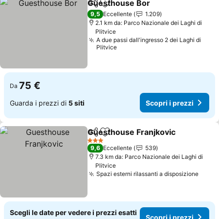
Guesthouse Bor
Condividi
Aggiungi ai preferiti
Scopri i p
9,5
Eccellente
1.209
2.1 km da: Parco Nazionale dei Laghi di
Plitvice
A due passi dall'ingresso 2 dei Laghi di
Plitvice
75 €
Da
Guarda i prezzi di
5 siti
Scopri i prezzi
Guesthouse Franjkovic
Condividi
Aggiungi ai preferiti
Sco
3 Stelle
9,6
Eccellente
539
7.3 km da: Parco Nazionale dei Laghi di
Plitvice
Spazi esterni rilassanti a disposizione
Scopr
Scegli le date per vedere i prezzi esatti
Scopri i prezzi