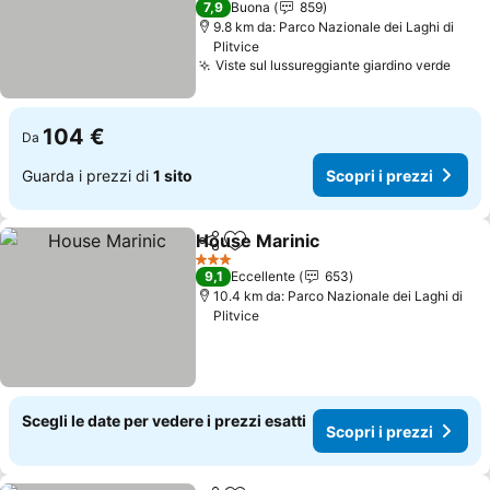
7,9
Buona
859
9.8 km da: Parco Nazionale dei Laghi di
Plitvice
Viste sul lussureggiante giardino verde
Scopr
104 €
Da
Guarda i prezzi di
1 sito
Scopri i prezzi
House Marinic
Condividi
Aggiungi ai preferiti
Scopri i pre
3 Stelle
9,1
Eccellente
653
10.4 km da: Parco Nazionale dei Laghi di
Plitvice
Scegli le date per vedere i prezzi esatti
Scopri i prezzi