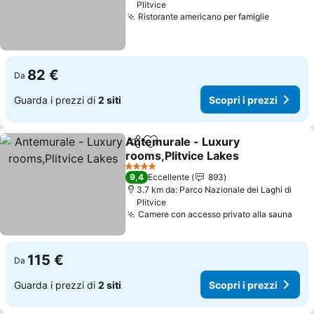
Plitvice
Ristorante americano per famiglie
Scopri i
82 €
Da
Guarda i prezzi di
2 siti
Scopri i prezzi
Antemurale - Luxury
Condividi
Aggiungi ai preferiti
rooms,Plitvice Lakes
Scopri i prezzi
4 Stelle
9,4
Eccellente
893
3.7 km da: Parco Nazionale dei Laghi di
Plitvice
Camere con accesso privato alla sauna
Scop
115 €
Da
Guarda i prezzi di
2 siti
Scopri i prezzi