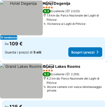
Hotel Degenija
Condividi
Aggiungi ai preferiti
Scopri i pre
4 Stelle
9,3
Eccellente
2.023
7.9 km da: Parco Nazionale dei Laghi di
Plitvice
Vicinanza ai Laghi di Plitvice
Scopri i pre
Di tendenza
109 €
Da
Guarda i prezzi di
5 siti
Scopri i prezzi
Grand Lakes Rooms
Condividi
Aggiungi ai preferiti
Scopri
4 Stelle
9,2
Eccellente
2.255
4.2 km da: Parco Nazionale dei Laghi di
Plitvice
Alcune camere con vasca idromassaggio
privata
125 €
Da