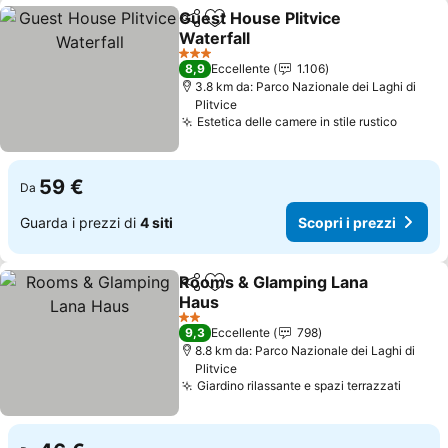
Guest House Plitvice
Condividi
Aggiungi ai preferiti
Waterfall
Scopri i prezzi
3 Stelle
8,9
Eccellente
1.106
3.8 km da: Parco Nazionale dei Laghi di
Plitvice
Estetica delle camere in stile rustico
Scopri 
59 €
Da
Guarda i prezzi di
4 siti
Scopri i prezzi
Rooms & Glamping Lana
Condividi
Aggiungi ai preferiti
Haus
Scopri i prezzi
2 Stelle
9,3
Eccellente
798
8.8 km da: Parco Nazionale dei Laghi di
Plitvice
Giardino rilassante e spazi terrazzati
Scopri