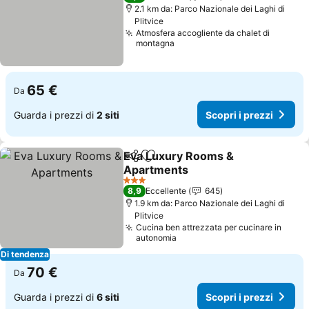
2.1 km da: Parco Nazionale dei Laghi di
Plitvice
Atmosfera accogliente da chalet di
montagna
65 €
Da
Guarda i prezzi di
2 siti
Scopri i prezzi
Eva Luxury Rooms &
Condividi
Aggiungi ai preferiti
Apartments
Scopri i prezzi
3 Stelle
8,9
Eccellente
645
1.9 km da: Parco Nazionale dei Laghi di
Plitvice
Cucina ben attrezzata per cucinare in
autonomia
Di tendenza
70 €
Da
Guarda i prezzi di
6 siti
Scopri i prezzi