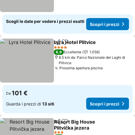
Scegli le date per vedere i prezzi esatti
Scopri i prezzi
Lyra Hotel Plitvice
Condividi
Aggiungi ai preferiti
Scopri i 
4 Stelle
8,9
Eccellente
1.056
8.5 km da: Parco Nazionale dei Laghi di
Plitvice
Prossima apertura piscina
Scopri i prezz
101 €
Da
Guarda i prezzi di
13 siti
Scopri i prezzi
Resort Big House
Condividi
Aggiungi ai preferiti
Plitvička jezera
Scopri i prezzi
3 Stelle