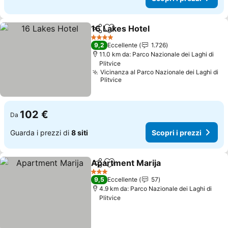
16 Lakes Hotel
Condividi
Aggiungi ai preferiti
Scopri i pre
4 Stelle
9,2
Eccellente
1.726
11.0 km da: Parco Nazionale dei Laghi di
Plitvice
Vicinanza al Parco Nazionale dei Laghi di
Plitvice
102 €
Da
Guarda i prezzi di
8 siti
Scopri i prezzi
Apartment Marija
Condividi
Aggiungi ai preferiti
Scopri i 
3 Stelle
9,5
Eccellente
57
4.9 km da: Parco Nazionale dei Laghi di
Plitvice