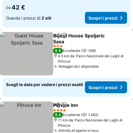
42 €
Da
Guarda i prezzi di
2 siti
Scopri i prezzi
Guest House Spoljaric
Condividi
Aggiungi ai preferiti
Sasa
Scopri i prezzi
3 Stelle
8,9
Eccellente
399
4.5 km da: Parco Nazionale dei Laghi di
Plitvice
Noleggio bici disponibile
Scopri i prezzi
Scegli le date per vedere i prezzi esatti
Scopri i prezzi
Plitvice Inn
Condividi
Aggiungi ai preferiti
Scopri i prezzi
4 Stelle
9,3
Eccellente
1.462
7.1 km da: Parco Nazionale dei Laghi di
Plitvice
Attività all'aperto in loco
Scopri i prezzi