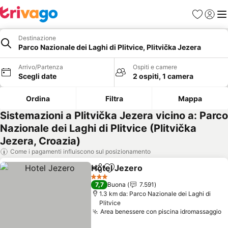
Preferiti
Accedi
Me
Destinazione
Parco Nazionale dei Laghi di Plitvice, Plitvička Jezera
Arrivo/Partenza
Ospiti e camere
Scegli date
2 ospiti, 1 camera
Ordina
Filtra
Mappa
Sistemazioni a Plitvička Jezera vicino a: Parco
Nazionale dei Laghi di Plitvice (Plitvička
Jezera, Croazia)
Come i pagamenti influiscono sul posizionamento
Hotel Jezero
Condividi
Aggiungi ai preferiti
Scopri i prezz
3 Stelle
7,7
Buona
7.591
1.3 km da: Parco Nazionale dei Laghi di
Plitvice
Area benessere con piscina idromassaggio
S