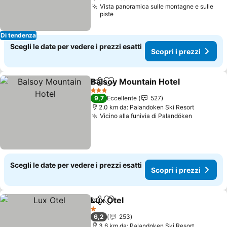
Vista panoramica sulle montagne e sulle
piste
Di tendenza
Scegli le date per vedere i prezzi esatti
Scopri i prezzi
Balsoy Mountain Hotel
Condividi
Aggiungi ai preferiti
Scop
3 Stelle
9,7
Eccellente
527
2.0 km da: Palandoken Ski Resort
Vicino alla funivia di Palandöken
Scopri i 
Scegli le date per vedere i prezzi esatti
Scopri i prezzi
Lux Otel
Condividi
Aggiungi ai preferiti
Scopri i prezzi
1 Stelle
6,2
253
3.6 km da: Palandoken Ski Resort