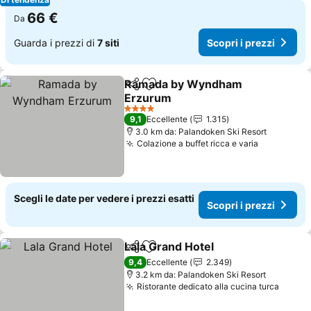
66 €
Da
Guarda i prezzi di
7 siti
Scopri i prezzi
Ramada by Wyndham
Condividi
Aggiungi ai preferiti
Erzurum
Scopri i prezzi
4 Stelle
9,1
Eccellente
1.315
3.0 km da: Palandoken Ski Resort
Colazione a buffet ricca e varia
Scopri i p
Scegli le date per vedere i prezzi esatti
Scopri i prezzi
Lala Grand Hotel
Condividi
Aggiungi ai preferiti
Scopri i p
9,4
Eccellente
2.349
3.2 km da: Palandoken Ski Resort
Ristorante dedicato alla cucina turca
Scopri