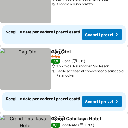
Alloggio a buon prezzo
Scopri i prezzi
Scegli le date per vedere i prezzi esatti
Scopri i prezzi
Cag Otel
Condividi
Aggiungi ai preferiti
Scopri i prezzi
3 Stelle
7,9
Buona
311
3.5 km da: Palandoken Ski Resort
Facile accesso al comprensorio sciistico di
Palandöken
Scegli le date per vedere i prezzi esatti
Scopri i prezzi
Grand Catalkaya Hotel
Condividi
Aggiungi ai preferiti
Scop
8,9
Eccellente
1.789