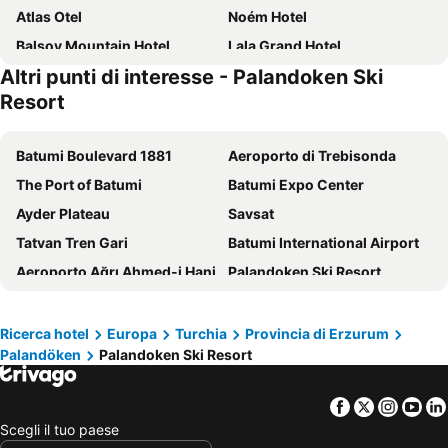
Atlas Otel
Noém Hotel
Balsoy Mountain Hotel
Lala Grand Hotel
Altri punti di interesse - Palandoken Ski
Dedeman Palandoken Ski Lodge Hotel
Otel Cinar
Resort
Polat Palandoken
Hilton Garden Inn Erzurum
Cag Otel
Palan
Batumi Boulevard 1881
Aeroporto di Trebisonda
Rafo Hotel
OTEL AMİLLER
The Port of Batumi
Batumi Expo Center
Hotel Kervansaray
Ayder Plateau
Savsat
Tatvan Tren Gari
Batumi International Airport
Aeroporto Ağrı Ahmed-i Hani
Palandoken Ski Resort
Monastero di Sumela
Palandöken
Palandöken
Erzurum Bus Terminal
Ricerca hotel
Europa
Turchia
Provincia di Erzurum
Palandöken
Palandoken Ski Resort
Erzurum Tren Gari
Kazİm Karabekir Stadium
Erzurum Airport
Askale Tren Gari
Facebook
Twitter
Insta
Yo
Cadirkaya Tren Gari
Kaçkar Range
Scegli il tuo paese
Uzungol Nature Park
Sarikamis Train Station