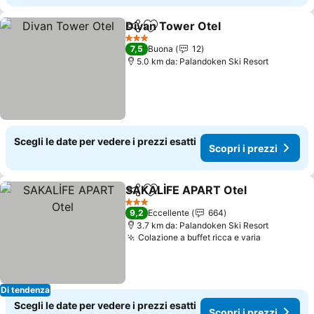
Divan Tower Otel
Condividi
Aggiungi ai preferiti
Scopri i 
3 Stelle
7,5
Buona
12
5.0 km da: Palandoken Ski Resort
Scegli le date per vedere i prezzi esatti
Scopri i prezzi
SAKALİFE APART Otel
Condividi
Aggiungi ai preferiti
Scop
3 Stelle
9,2
Eccellente
664
3.7 km da: Palandoken Ski Resort
Colazione a buffet ricca e varia
Scopri i p
Di tendenza
Scegli le date per vedere i prezzi esatti
Scopri i prezzi