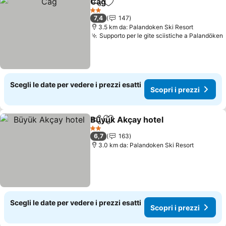
Cag
Condividi
Aggiungi ai preferiti
Scopri i prezzi
2 Stelle
7,4
147
3.5 km da: Palandoken Ski Resort
Supporto per le gite sciistiche a Palandöken
Scegli le date per vedere i prezzi esatti
Scopri i prezzi
Büyük Akçay hotel
Condividi
Aggiungi ai preferiti
Scopri i
2 Stelle
6,7
163
3.0 km da: Palandoken Ski Resort
Scegli le date per vedere i prezzi esatti
Scopri i prezzi