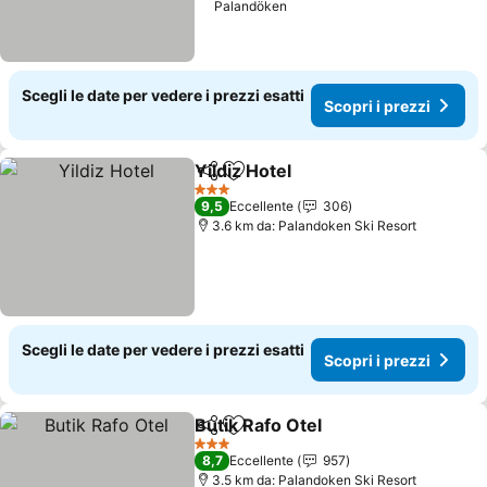
Palandöken
Scegli le date per vedere i prezzi esatti
Scopri i prezzi
Yildiz Hotel
Condividi
Aggiungi ai preferiti
Scopri i prezzi
3 Stelle
9,5
Eccellente
306
3.6 km da: Palandoken Ski Resort
Scegli le date per vedere i prezzi esatti
Scopri i prezzi
Butik Rafo Otel
Condividi
Aggiungi ai preferiti
Scopri i pre
3 Stelle
8,7
Eccellente
957
3.5 km da: Palandoken Ski Resort