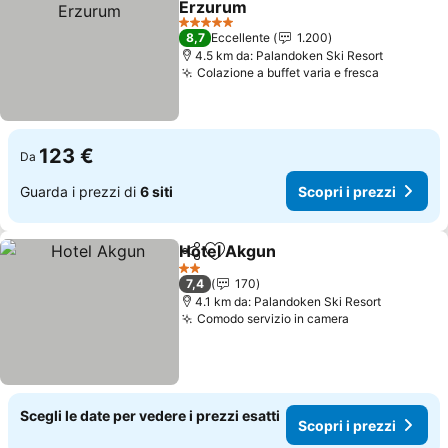
Erzurum
Scopri i prezzi
5 Stelle
8,7
Eccellente
1.200
4.5 km da: Palandoken Ski Resort
Colazione a buffet varia e fresca
Scopri i 
123 €
Da
Guarda i prezzi di
6 siti
Scopri i prezzi
Hotel Akgun
Condividi
Aggiungi ai preferiti
Scopri i prezz
2 Stelle
7,4
170
4.1 km da: Palandoken Ski Resort
Comodo servizio in camera
Scopri i prez
Scegli le date per vedere i prezzi esatti
Scopri i prezzi