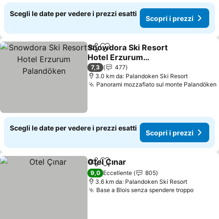
Scegli le date per vedere i prezzi esatti
Scopri i prezzi
Snowdora Ski Resort
Condividi
Aggiungi ai preferiti
Hotel Erzurum
Palandöken
Scopri i prezzi
7,3
477
3.0 km da: Palandoken Ski Resort
Panorami mozzafiato sul monte Palandöken
Scegli le date per vedere i prezzi esatti
Scopri i prezzi
Otel Çınar
Condividi
Aggiungi ai preferiti
Scopri i prezzi
9,0
Eccellente
805
3.6 km da: Palandoken Ski Resort
Base a Blois senza spendere troppo
Scopri 