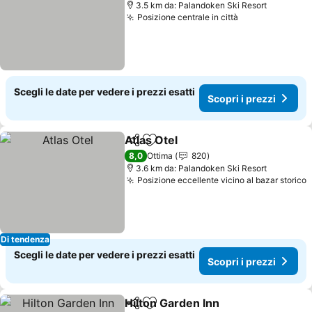
3.5 km da: Palandoken Ski Resort
Posizione centrale in città
Scopri i prezz
Scegli le date per vedere i prezzi esatti
Scopri i prezzi
Atlas Otel
Condividi
Aggiungi ai preferiti
Scopri i prezzi
8,0
Ottima
820
3.6 km da: Palandoken Ski Resort
Posizione eccellente vicino al bazar storico
S
Di tendenza
Scegli le date per vedere i prezzi esatti
Scopri i prezzi
Hilton Garden Inn
Condividi
Aggiungi ai preferiti