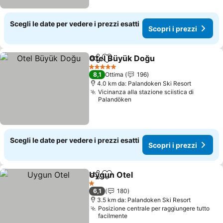
Scegli le date per vedere i prezzi esatti
Scopri i prezzi
Otel Büyük Doğu
Condividi
Aggiungi ai preferiti
Scopri i p
5 Stelle
8,1
Ottima
196
4.0 km da: Palandoken Ski Resort
Vicinanza alla stazione sciistica di
Palandöken
Scegli le date per vedere i prezzi esatti
Scopri i prezzi
Uygun Otel
Condividi
Aggiungi ai preferiti
Scopri i prezzi
1 Stelle
6,1
180
3.5 km da: Palandoken Ski Resort
Posizione centrale per raggiungere tutto
facilmente