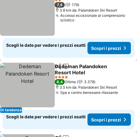
2 Stelle
7,4
179
3.6 km da: Palandoken Ski Resort
Accesso eccezionale al comprensorio
sciistico
Scegli le date per vedere i prezzi esatti
Scopri i prezzi
Dedeman Palandoken
Condividi
Aggiungi ai preferiti
Resort Hotel
Scopri i prezzi
4 Stelle
8,4
Ottima
3.378
3.5 km da: Palandoken Ski Resort
Spa e centro benessere rilassante
Scopri i
Di tendenza
Scegli le date per vedere i prezzi esatti
Scopri i prezzi