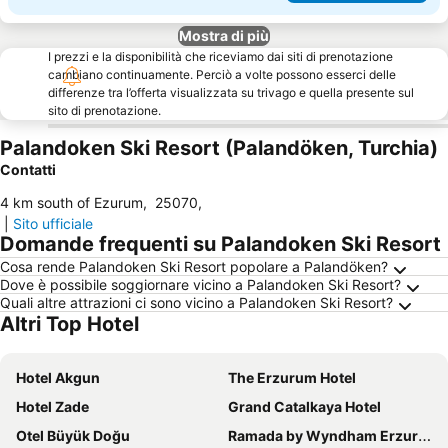
Mostra di più
I prezzi e la disponibilità che riceviamo dai siti di prenotazione
cambiano continuamente. Perciò a volte possono esserci delle
differenze tra l’offerta visualizzata su trivago e quella presente sul
sito di prenotazione.
Palandoken Ski Resort (Palandöken, Turchia)
Contatti
4 km south of Ezurum
,
25070
,
|
Sito ufficiale
Domande frequenti su Palandoken Ski Resort
Cosa rende Palandoken Ski Resort popolare a Palandöken?
Dove è possibile soggiornare vicino a Palandoken Ski Resort?
Quali altre attrazioni ci sono vicino a Palandoken Ski Resort?
Altri Top Hotel
Hotel Akgun
The Erzurum Hotel
Hotel Zade
Grand Catalkaya Hotel
Otel Büyük Doğu
Ramada by Wyndham Erzurum