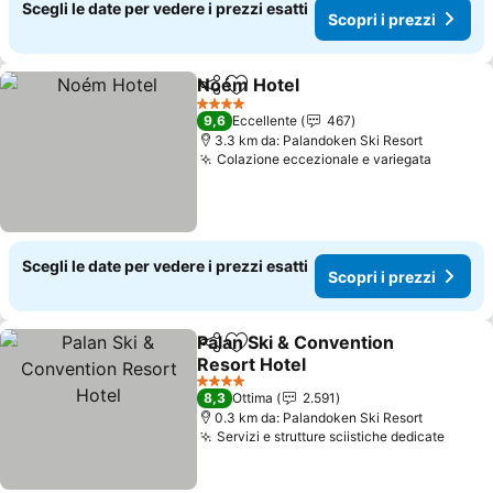
Scegli le date per vedere i prezzi esatti
Scopri i prezzi
Noém Hotel
Condividi
Aggiungi ai preferiti
Scopri i prezzi
4 Stelle
9,6
Eccellente
467
3.3 km da: Palandoken Ski Resort
Colazione eccezionale e variegata
Scopri 
Scegli le date per vedere i prezzi esatti
Scopri i prezzi
Palan Ski & Convention
Condividi
Aggiungi ai preferiti
Resort Hotel
Scopri i prezzi
4 Stelle
8,3
Ottima
2.591
0.3 km da: Palandoken Ski Resort
Servizi e strutture sciistiche dedicate
Scopri