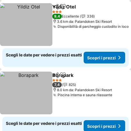
Yildiz Otel
Condividi
Aggiungi ai preferiti
Scopri i prezzi
3 Stelle
9,4
Eccellente
336
3.6 km da: Palandoken Ski Resort
Disponibilità di parcheggio custodito in loco
S
Scegli le date per vedere i prezzi esatti
Scopri i prezzi
Borapark
Condividi
Aggiungi ai preferiti
Scopri i prezzi
3 Stelle
7,4
825
8.0 km da: Palandoken Ski Resort
Piscina interna e sauna rilassante
Scopri i
Scegli le date per vedere i prezzi esatti
Scopri i prezzi