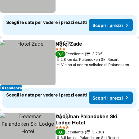
Scegli le date per vedere i prezzi esatti
Scopri i prezzi
Hotel Zade
Condividi
Aggiungi ai preferiti
Scopri i prezzi
3 Stelle
9,3
Eccellente
3.705
2.8 km da: Palandoken Ski Resort
Vicino al centro sciistico di Palandöken
Scop
Di tendenza
Scegli le date per vedere i prezzi esatti
Scopri i prezzi
Dedeman Palandoken Ski
Condividi
Aggiungi ai preferiti
Lodge Hotel
Scopri i prezzi
4 Stelle
8,8
Eccellente
3.730
3.5 km da: Palandoken Ski Resort