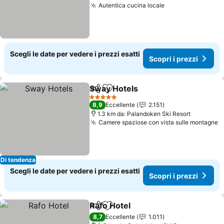
Autentica cucina locale
Scopri i prezzi
Scegli le date per vedere i prezzi esatti
Scopri i prezzi
Sway Hotels
Condividi
Aggiungi ai preferiti
Scopri i prezz
5 Stelle
8,9
Eccellente
2.151
1.3 km da: Palandoken Ski Resort
Camere spaziose con vista sulle montagne
S
Di tendenza
Scegli le date per vedere i prezzi esatti
Scopri i prezzi
Rafo Hotel
Condividi
Aggiungi ai preferiti
Scopri i prezzi
8,7
Eccellente
1.011