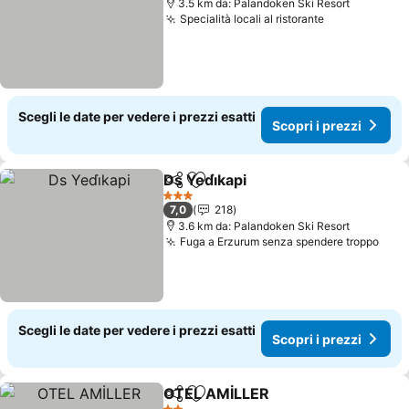
3.5 km da: Palandoken Ski Resort
Specialità locali al ristorante
Scopri i pre
Scegli le date per vedere i prezzi esatti
Scopri i prezzi
Ds Yedi̇kapi
Condividi
Aggiungi ai preferiti
Scopri i prezzi
3 Stelle
7,0
218
3.6 km da: Palandoken Ski Resort
Fuga a Erzurum senza spendere troppo
Scop
Scegli le date per vedere i prezzi esatti
Scopri i prezzi
OTEL AMİLLER
Condividi
Aggiungi ai preferiti
Scopri i pre