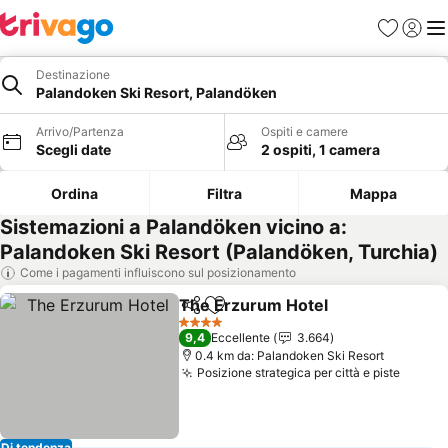
Preferiti
Accedi
Me
Destinazione
Palandoken Ski Resort, Palandöken
Arrivo/Partenza
Ospiti e camere
Scegli date
2 ospiti, 1 camera
Ordina
Filtra
Mappa
Sistemazioni a Palandöken vicino a:
Palandoken Ski Resort (Palandöken, Turchia)
Come i pagamenti influiscono sul posizionamento
The Erzurum Hotel
Condividi
Aggiungi ai preferiti
Scopri 
4 Stelle
9,4
Eccellente
3.664
0.4 km da: Palandoken Ski Resort
Posizione strategica per città e piste
Scopri
Di tendenza