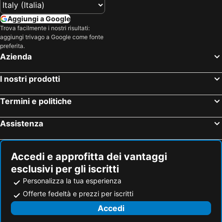
Sarıkamış
Mus Tren Gari
Aggiungi a Google
Cewlik Bingöl Airport
Muş Airport
Trova facilmente i nostri risultati:
aggiungi trivago a Google come fonte
Pokut Plateau
Ikizdere
preferita.
Azienda
Yeni Rize Sehir Stadium
Karadag Highland Festival
Hüseyin Avni Aker Stadium
Çirtkaya – Bitlis
I nostri prodotti
Trabzon Fair Center
Turgutreis Limani
Termini e politiche
Assistenza
Accedi e approfitta dei vantaggi
esclusivi per gli iscritti
Personalizza la tua esperienza
Offerte fedeltà e prezzi per iscritti
Accedi