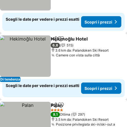
Scegli le date per vedere i prezzi esatti
Scopri i prezzi
Hekimoğlu Hotel
Condividi
Aggiungi ai preferiti
Scopri i p
6,8
515
3.6 km da: Palandoken Ski Resort
Camere con vista sulla città
Scopri i prez
Di tendenza
Scegli le date per vedere i prezzi esatti
Scopri i prezzi
Palan
Condividi
Aggiungi ai preferiti
Scopri i prezzi
4 Stelle
8,1
Ottima
297
3.5 km da: Palandoken Ski Resort
Posizione privilegiata ski-in/ski-out a