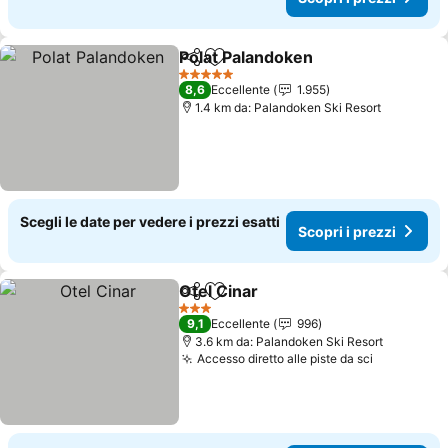
Polat Palandoken
Condividi
Aggiungi ai preferiti
Scopri i 
5 Stelle
8,6
Eccellente
1.955
1.4 km da: Palandoken Ski Resort
Scegli le date per vedere i prezzi esatti
Scopri i prezzi
Otel Cinar
Condividi
Aggiungi ai preferiti
Scopri i prezzi
3 Stelle
9,1
Eccellente
996
3.6 km da: Palandoken Ski Resort
Accesso diretto alle piste da sci
Scopri i p