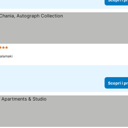
telle
Kalamaki
Scopri i p