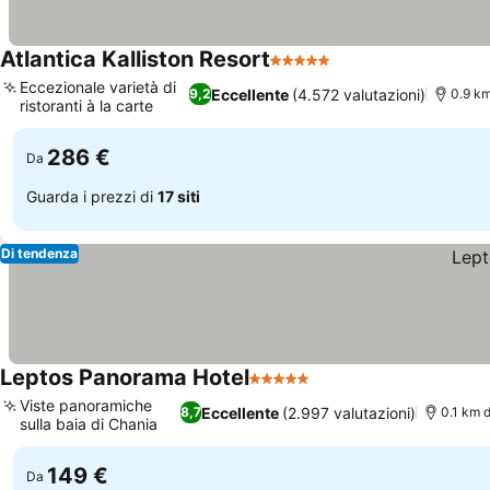
Atlantica Kalliston Resort
5 Stelle
Eccezionale varietà di
Eccellente
(4.572 valutazioni)
9,2
0.9 km
ristoranti à la carte
286 €
Da
Guarda i prezzi di
17 siti
Di tendenza
Leptos Panorama Hotel
5 Stelle
Viste panoramiche
Eccellente
(2.997 valutazioni)
8,7
0.1 km 
sulla baia di Chania
149 €
Da