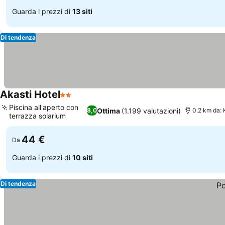
Guarda i prezzi di
13 siti
Di tendenza
Akasti Hotel
2 Stelle
Piscina all'aperto con
Ottima
(1.199 valutazioni)
8,0
0.2 km da:
terrazza solarium
44 €
Da
Guarda i prezzi di
10 siti
Di tendenza