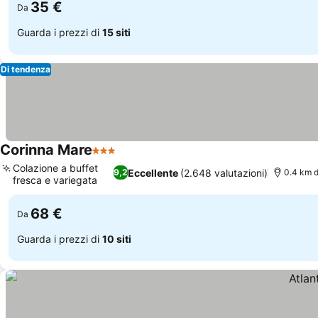
35 €
Da
Guarda i prezzi di
15 siti
Di tendenza
Corinna Mare
3 Stelle
Colazione a buffet
Eccellente
(2.648 valutazioni)
9,2
0.4 km 
fresca e variegata
68 €
Da
Guarda i prezzi di
10 siti