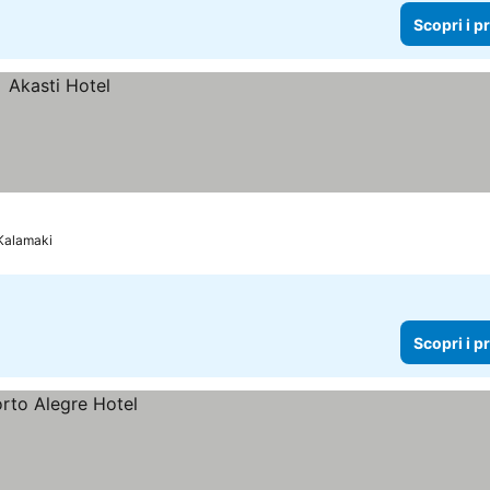
Scopri i p
 Kalamaki
Scopri i p