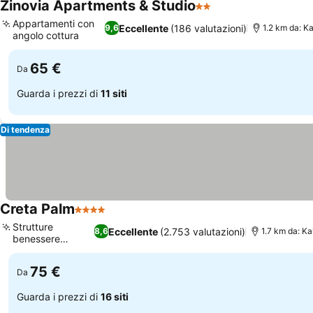
Zinovia Apartments & Studio
2 Stelle
Appartamenti con
Eccellente
(186 valutazioni)
9,6
1.2 km da: K
angolo cottura
65 €
Da
Guarda i prezzi di
11 siti
Di tendenza
Creta Palm
4 Stelle
Strutture
Eccellente
(2.753 valutazioni)
8,6
1.7 km da: K
benessere
dedicate
75 €
Da
Guarda i prezzi di
16 siti