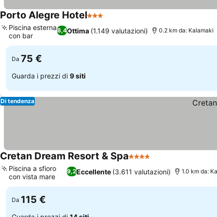
Porto Alegre Hotel
3 Stelle
Piscina esterna
Ottima
(1.149 valutazioni)
8,4
0.2 km da: Kalamaki
con bar
75 €
Da
Guarda i prezzi di
9 siti
Di tendenza
Cretan Dream Resort & Spa
4 Stelle
Piscina a sfioro
Eccellente
(3.611 valutazioni)
9,2
1.0 km da: K
con vista mare
115 €
Da
Guarda i prezzi di
14 siti