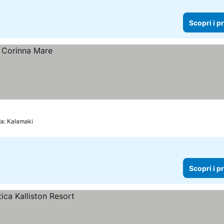
Scopri i p
da: Kalamaki
Scopri i p