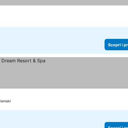
Scopri i p
alamaki
Scopri i p