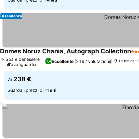
Di tendenza
Domes Noruz Chania, Autograph Collection
5 S
Spa e benessere
Eccellente
(2.162 valutazioni)
9,4
1.2 km da: 
all'avanguardia
238 €
Da
Guarda i prezzi di
11 siti