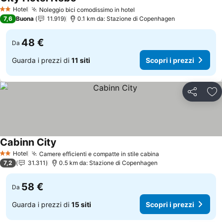
Hotel
Noleggio bici comodissimo in hotel
2 Stelle
7,6
Buona
11.919
0.1 km da: Stazione di Copenhagen
48 €
Da
Guarda i prezzi di
11 siti
Scopri i prezzi
Condividi
Agg
Cabinn City
Hotel
Camere efficienti e compatte in stile cabina
2 Stelle
7,2
31.311
0.5 km da: Stazione di Copenhagen
58 €
Da
Guarda i prezzi di
15 siti
Scopri i prezzi