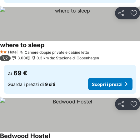
Condividi
Agg
where to sleep
Hotel
Camere doppie private e cabine letto
2 Stelle
7,2
3.006
0.3 km da: Stazione di Copenhagen
69 €
Da
Guarda i prezzi di
9 siti
Scopri i prezzi
Condividi
Agg
Bedwood Hostel