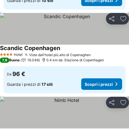
Guarda i prezzi di
10 siti
Scopri i prezzi
Condividi
Agg
Scandic Copenhagen
Hotel
Viste dall'hotel più alto di Copenaghen
4 Stelle
7,8
Buona
16.046
0.4 km da: Stazione di Copenhagen
96 €
Da
Guarda i prezzi di
17 siti
Scopri i prezzi
Condividi
Agg