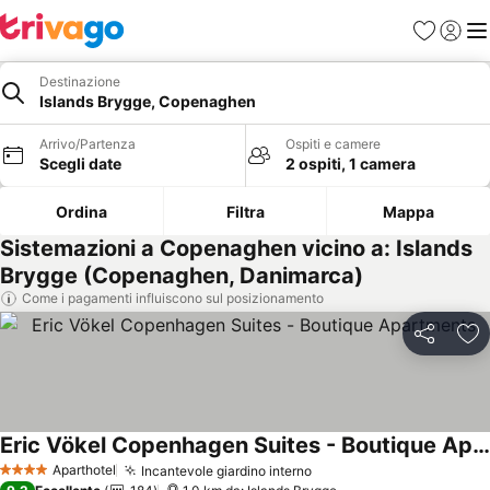
Preferiti
Accedi
Me
Destinazione
Islands Brygge, Copenaghen
Arrivo/Partenza
Ospiti e camere
Scegli date
2 ospiti, 1 camera
Ordina
Filtra
Mappa
Sistemazioni a Copenaghen vicino a: Islands
Brygge (Copenaghen, Danimarca)
Come i pagamenti influiscono sul posizionamento
Condividi
Agg
Eric Vökel Copenhagen Suites - Boutique Apartments
Aparthotel
Incantevole giardino interno
4 Stelle