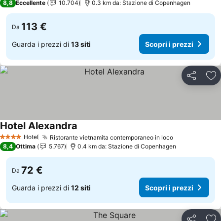
8,8
Eccellente
10.704
0.3 km da: Stazione di Copenhagen
113 €
Da
Guarda i prezzi di
13 siti
Scopri i prezzi
Condividi
Agg
Hotel Alexandra
Hotel
Ristorante vietnamita contemporaneo in loco
4 Stelle
8,4
Ottima
5.767
0.4 km da: Stazione di Copenhagen
72 €
Da
Guarda i prezzi di
12 siti
Scopri i prezzi