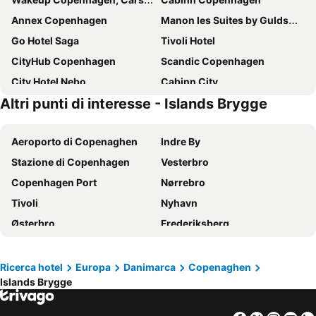
Annex Copenhagen
Manon les Suites by Guldsmeden Hotels
Go Hotel Saga
Tivoli Hotel
CityHub Copenhagen
Scandic Copenhagen
City Hotel Nebo
Cabinn City
Altri punti di interesse - Islands Brygge
AC Hotel Bella Sky Copenhagen
Wakeup Copenhagen Borgergade
Hotel Copenhagen
Cabinn Metro
Aeroporto di Copenaghen
Indre By
Wakeup Copenhagen - Bernstorffsgade
Absalon Hotel
Stazione di Copenhagen
Vesterbro
Copenhagen Go Hotel
Copenhagen Island
Copenhagen Port
Nørrebro
Scandic Sydhavnen
Scandic Spectrum
Tivoli
Nyhavn
Cabinn Scandinavia
a&o København Nørrebro
Østerbro
Frederiksberg
NH Collection Copenhagen
a&o København Sydhavn
Helsingør Havn
Bella Center
where to sleep
Hotel Alexandra
Parken Stadium
Ballerup Centret
Scandic Falkoner
Scandic Palace Hotel
Ricerca hotel
Europa
Danimarca
Copenaghen
Islands Brygge
Christiania
Nørreport station
Scandic Sluseholmen
NH Copenhagen Grand Joanne
Christianshavn
Strøget
Savoy Hotel
Crowne Plaza Copenhagen Towers by IHG