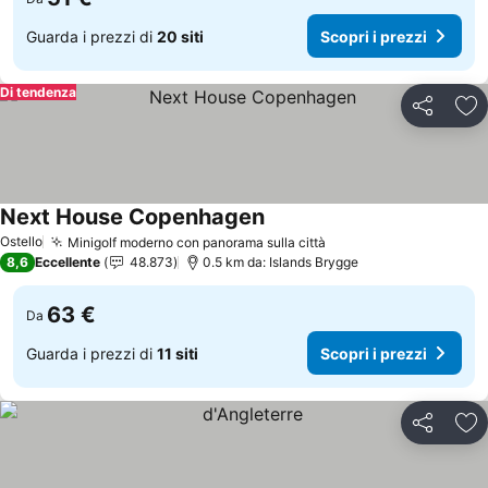
Guarda i prezzi di
20 siti
Scopri i prezzi
Di tendenza
Condividi
Agg
Next House Copenhagen
Ostello
Minigolf moderno con panorama sulla città
8,6
Eccellente
48.873
0.5 km da: Islands Brygge
63 €
Da
Guarda i prezzi di
11 siti
Scopri i prezzi
Condividi
Agg