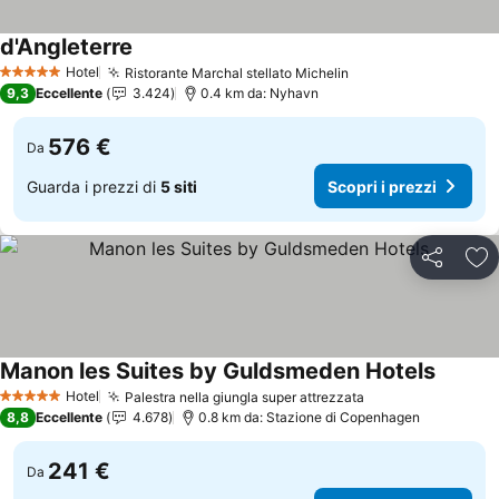
d'Angleterre
Hotel
Ristorante Marchal stellato Michelin
5 Stelle
9,3
Eccellente
3.424
0.4 km da: Nyhavn
576 €
Da
Guarda i prezzi di
5 siti
Scopri i prezzi
Condividi
Agg
Manon les Suites by Guldsmeden Hotels
Hotel
Palestra nella giungla super attrezzata
5 Stelle
8,8
Eccellente
4.678
0.8 km da: Stazione di Copenhagen
241 €
Da