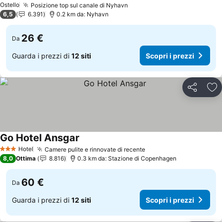
Ostello
Posizione top sul canale di Nyhavn
6,5
6.391
0.2 km da: Nyhavn
26 €
Da
Guarda i prezzi di
12 siti
Scopri i prezzi
Condividi
Agg
Go Hotel Ansgar
Hotel
Camere pulite e rinnovate di recente
3 Stelle
8,0
Ottima
8.816
0.3 km da: Stazione di Copenhagen
60 €
Da
Guarda i prezzi di
12 siti
Scopri i prezzi