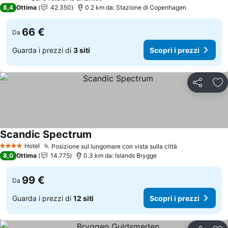
8,4
Ottima
42.350
0.2 km da: Stazione di Copenhagen
66 €
Da
Guarda i prezzi di
3 siti
Scopri i prezzi
Condividi
Agg
Scandic Spectrum
Hotel
Posizione sul lungomare con vista sulla città
4 Stelle
8,0
Ottima
14.775
0.3 km da: Islands Brygge
99 €
Da
Guarda i prezzi di
12 siti
Scopri i prezzi