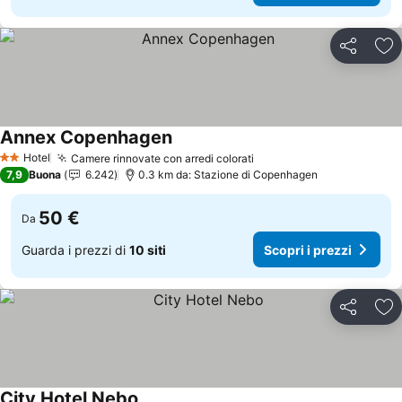
Condividi
Agg
Annex Copenhagen
Hotel
Camere rinnovate con arredi colorati
2 Stelle
7,9
Buona
6.242
0.3 km da: Stazione di Copenhagen
50 €
Da
Guarda i prezzi di
10 siti
Scopri i prezzi
Condividi
Agg
City Hotel Nebo