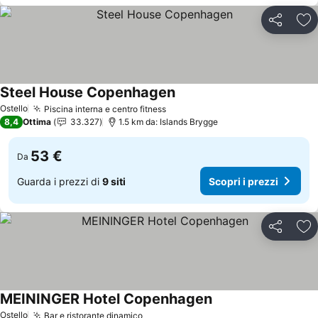
Condividi
Agg
Steel House Copenhagen
Ostello
Piscina interna e centro fitness
8,4
Ottima
33.327
1.5 km da: Islands Brygge
53 €
Da
Guarda i prezzi di
9 siti
Scopri i prezzi
Condividi
Agg
MEININGER Hotel Copenhagen
Ostello
Bar e ristorante dinamico