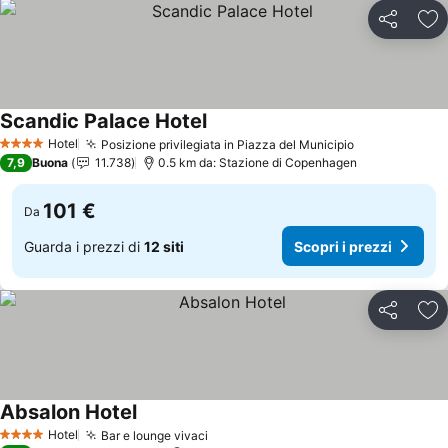
Condividi
Agg
Scandic Palace Hotel
Hotel
Posizione privilegiata in Piazza del Municipio
4 Stelle
7,9
Buona
11.738
0.5 km da: Stazione di Copenhagen
101 €
Da
Guarda i prezzi di
12 siti
Scopri i prezzi
Condividi
Agg
Absalon Hotel
Hotel
Bar e lounge vivaci
4 Stelle