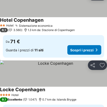
Hotel Copenhagen
Hotel
Sistemazione economica
2 Stelle
6,1
3.560
1.3 km da: Stazione di Copenhagen
71 €
Da
Guarda i prezzi di
11 siti
Scopri i prezzi
Condividi
Agg
Locke Copenhagen
Hotel
4 Stelle
9,1
Eccellente
1.047
0.7 km da: Islands Brygge