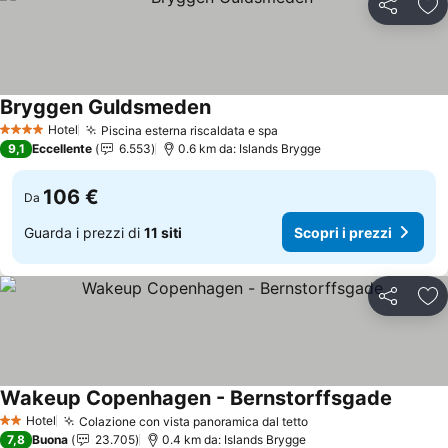
Condividi
Agg
Bryggen Guldsmeden
Hotel
Piscina esterna riscaldata e spa
4 Stelle
9,1
Eccellente
6.553
0.6 km da: Islands Brygge
106 €
Da
Guarda i prezzi di
11 siti
Scopri i prezzi
Condividi
Agg
Wakeup Copenhagen - Bernstorffsgade
Hotel
Colazione con vista panoramica dal tetto
2 Stelle
7,8
Buona
23.705
0.4 km da: Islands Brygge