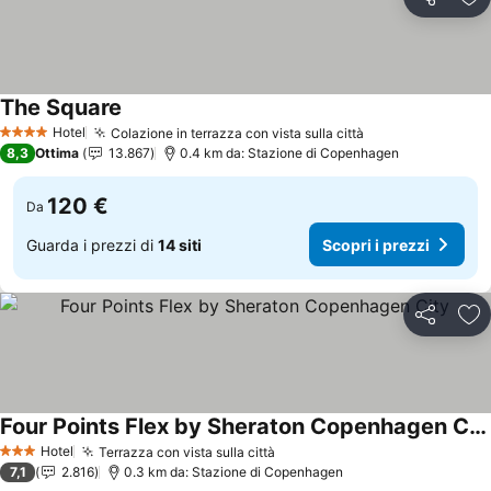
Condividi
Agg
The Square
Hotel
Colazione in terrazza con vista sulla città
4 Stelle
8,3
Ottima
13.867
0.4 km da: Stazione di Copenhagen
120 €
Da
Guarda i prezzi di
14 siti
Scopri i prezzi
Condividi
Agg
Four Points Flex by Sheraton Copenhagen City
Hotel
Terrazza con vista sulla città
3 Stelle
7,1
2.816
0.3 km da: Stazione di Copenhagen