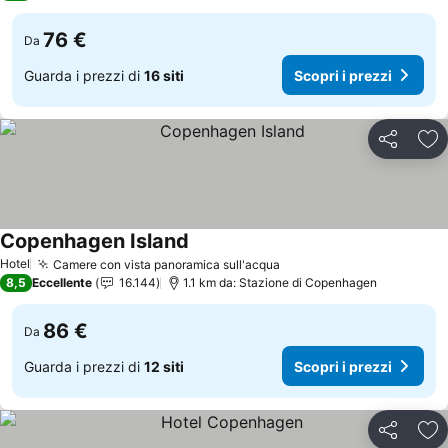
76 €
Da
Guarda i prezzi di
16 siti
Scopri i prezzi
Condividi
Agg
Copenhagen Island
Hotel
Camere con vista panoramica sull'acqua
8,5
Eccellente
16.144
1.1 km da: Stazione di Copenhagen
86 €
Da
Guarda i prezzi di
12 siti
Scopri i prezzi
Condividi
Agg