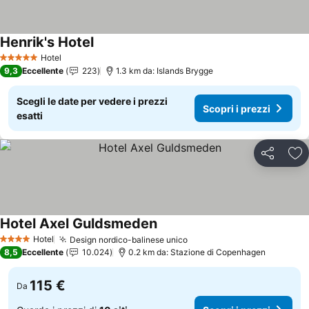
Henrik's Hotel
Hotel
5 Stelle
9,3
Eccellente
223
1.3 km da: Islands Brygge
Scegli le date per vedere i prezzi
Scopri i prezzi
esatti
Condividi
Agg
Hotel Axel Guldsmeden
Hotel
Design nordico-balinese unico
4 Stelle
8,5
Eccellente
10.024
0.2 km da: Stazione di Copenhagen
115 €
Da