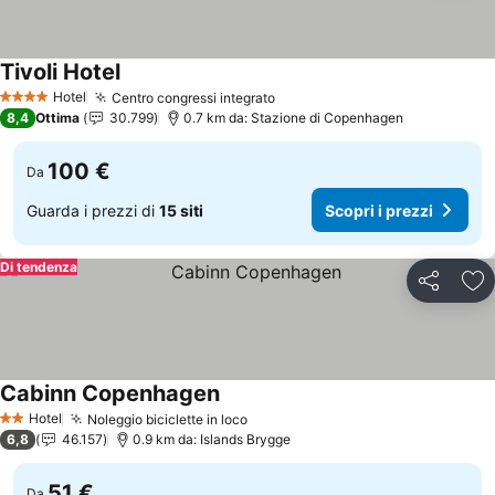
Tivoli Hotel
Hotel
Centro congressi integrato
4 Stelle
8,4
Ottima
30.799
0.7 km da: Stazione di Copenhagen
100 €
Da
Guarda i prezzi di
15 siti
Scopri i prezzi
Di tendenza
Condividi
Agg
Cabinn Copenhagen
Hotel
Noleggio biciclette in loco
2 Stelle
6,8
46.157
0.9 km da: Islands Brygge
51 €
Da