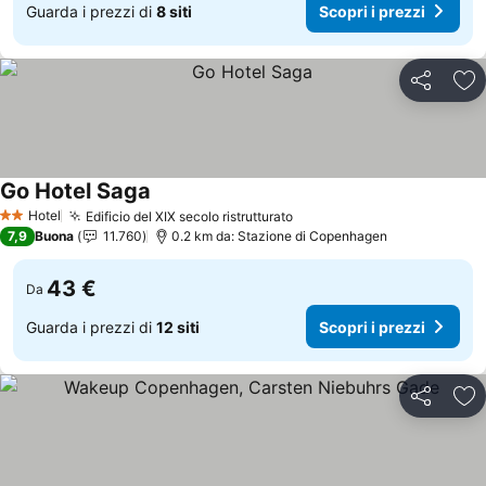
Guarda i prezzi di
8 siti
Scopri i prezzi
Condividi
Agg
Go Hotel Saga
Hotel
Edificio del XIX secolo ristrutturato
2 Stelle
7,9
Buona
11.760
0.2 km da: Stazione di Copenhagen
43 €
Da
Guarda i prezzi di
12 siti
Scopri i prezzi
Condividi
Agg