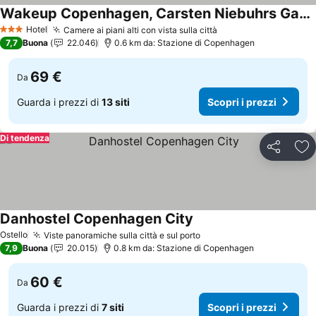
Wakeup Copenhagen, Carsten Niebuhrs Gade
Hotel
Camere ai piani alti con vista sulla città
3 Stelle
7,7
Buona
22.046
0.6 km da: Stazione di Copenhagen
69 €
Da
Guarda i prezzi di
13 siti
Scopri i prezzi
Di tendenza
Condividi
Agg
Danhostel Copenhagen City
Ostello
Viste panoramiche sulla città e sul porto
7,9
Buona
20.015
0.8 km da: Stazione di Copenhagen
60 €
Da
Guarda i prezzi di
7 siti
Scopri i prezzi