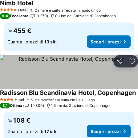
Nimb Hotel
Hotel
Camere e suite arredate in modo unico
5 Stelle
9,4
Eccellente
3.270
0.1 km da: Stazione di Copenhagen
455 €
Da
Guarda i prezzi di
13 siti
Scopri i prezzi
Condividi
Agg
Radisson Blu Scandinavia Hotel, Copenhagen
Hotel
Viste mozzafiato sulla città e sul lago
4 Stelle
8,1
Ottima
19.300
1.5 km da: Stazione di Copenhagen
108 €
Da
Guarda i prezzi di
17 siti
Scopri i prezzi