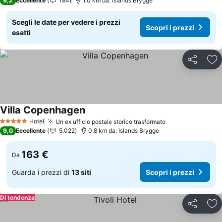
9,2
Eccellente
184
1.0 km da: Islands Brygge
Scegli le date per vedere i prezzi
Scopri i prezzi
esatti
Condividi
Agg
Villa Copenhagen
Hotel
Un ex ufficio postale storico trasformato
5 Stelle
9,0
Eccellente
5.022
0.8 km da: Islands Brygge
163 €
Da
Guarda i prezzi di
13 siti
Scopri i prezzi
Di tendenza
Condividi
Agg