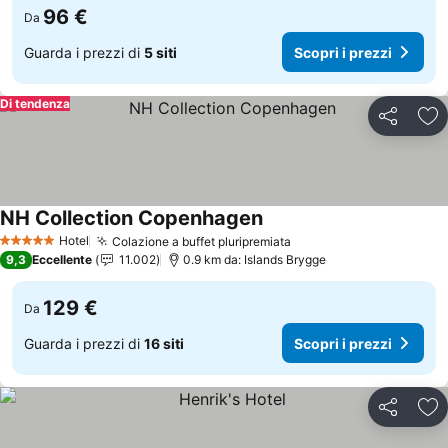
96 €
Da
Guarda i prezzi di
5 siti
Scopri i prezzi
Di tendenza
Condividi
Agg
NH Collection Copenhagen
Hotel
Colazione a buffet pluripremiata
5 Stelle
9,3
Eccellente
11.002
0.9 km da: Islands Brygge
129 €
Da
Guarda i prezzi di
16 siti
Scopri i prezzi
Condividi
Agg