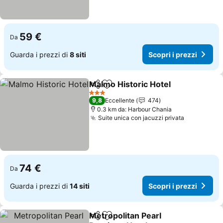
59 €
Da
Guarda i prezzi di
8 siti
Scopri i prezzi
Malmo Historic Hotel
Condividi
Aggiungi ai preferiti
Scopr
3 Stelle
9,8
Eccellente
474
0.3 km da: Harbour Chania
Suite unica con jacuzzi privata
Scopri i p
74 €
Da
Guarda i prezzi di
14 siti
Scopri i prezzi
Metropolitan Pearl
Condividi
Aggiungi ai preferiti