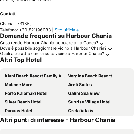
Contatti
Chania
,
73135
,
Telefono
:
+30(821)96083
|
Sito ufficiale
Domande frequenti su Harbour Chania
Cosa rende Harbour Chania popolare a La Canea?
Dove è possibile soggiornare vicino a Harbour Chania?
Quali altre attrazioni ci sono vicino a Harbour Chania?
Altri Top Hotel
Kiani Beach Resort Family All-Inclusive
Vergina Beach Resort
Maleme Mare
Areti Suites
Porto Kalamaki Hotel
Galini Sea View
Silver Beach Hotel
Sunrise Village Hotel
Danaos Hotel
Creta Vitalis
Altri punti di interesse - Harbour Chania
Hilton Chania Old Town Resort & Spa
Halepa Hotel
The Chania Hotel Crete, Vignette Collection
Alexis Hotel