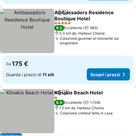
Ambassadors Residence
Condividi
Aggiungi ai preferiti
Boutique Hotel
Scopri i prezzi
5 Stelle
9,2
Eccellente
683
0.3 km da: Harbour Chania
Colazione gourmet al ristorante sul
lungomare
175 €
Da
Guarda i prezzi di
11 siti
Scopri i prezzi
Klinakis Beach Hotel
Condividi
Aggiungi ai preferiti
Scopri
1 Stelle
9,0
Eccellente
1.708
1.3 km da: Harbour Chania
Colazione cretese fatta in casa
Scopri i p
Di tendenza