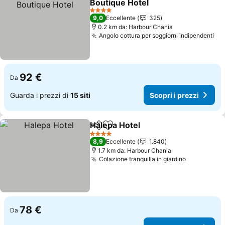
Boutique Hotel
Scopri i prezzi
4 Stelle
9,0
Eccellente
325
0.2 km da: Harbour Chania
Angolo cottura per soggiorni indipendenti
Sco
92 €
Da
Guarda i prezzi di
15 siti
Scopri i prezzi
Halepa Hotel
Condividi
Aggiungi ai preferiti
Scopri i prezz
4 Stelle
8,9
Eccellente
1.840
1.7 km da: Harbour Chania
Colazione tranquilla in giardino
Scopri i p
78 €
Da