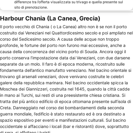
differenze tra l’offerta visualizzata su trivago e quella presente sul
sito di prenotazione.
Harbour Chania (La Canea, Grecia)
Il porto vecchio di Chania ( o La Canea) altro non è se non il porto
costruito dai Veneziani nel Quattordicesimo secolo e poi ampliato nel
corso del Sedicesimo secolo. A causa delle acque non troppo
profonde, le fortune del porto non furono mai eccessive, anche a
causa della concorrenza del vicino porto di Souda. Ancora oggi il
porto conserva l’impostazione data dai Veneziani, con due darsene
separate da un molo. Il faro è di epoca moderna, ricostruito sulle
fondamenta dell’antico manufatto veneziano. Nel bacino orientale si
trovano gli arsenali veneziani, dove venivano costruite le celebri
galere della repubblica marinara. Nel bacino occidentale spicca la
Moschea dei Giannizzeri, costruita nel 1645, quando la città cadde
in mano ai Turchi, sui resti di una preesistente chiesa cristiana. Si
tratta del più antico edificio di epoca ottomana presente sull’isola di
Creta. Danneggiato nel corso dei bombardamenti della seconda
guerra mondiale, l’edificio è stato restaurato ed è ora destinato a
spazio espositivo per eventi e manifestazioni culturali. Sul bacino
occidentale si affacciano i locali (bar e ristoranti) dove, soprattutto
di sera, si affollano i turisti.