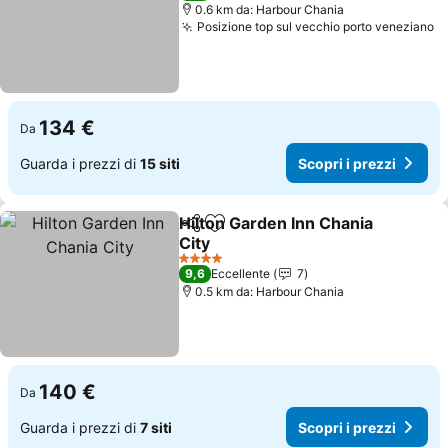
0.6 km da: Harbour Chania
Posizione top sul vecchio porto veneziano
Sc
134 €
Da
Guarda i prezzi di
15 siti
Scopri i prezzi
Hilton Garden Inn Chania
Condividi
Aggiungi ai preferiti
City
Scopri i prezzi
4 Stelle
9,6
Eccellente
7
0.5 km da: Harbour Chania
140 €
Da
Guarda i prezzi di
7 siti
Scopri i prezzi