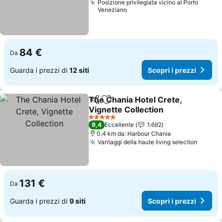
Posizione privilegiata vicino al Porto
Veneziano
84 €
Da
Guarda i prezzi di
12 siti
Scopri i prezzi
The Chania Hotel Crete,
Condividi
Aggiungi ai preferiti
Vignette Collection
Scopri i prezzi
5 Stelle
9,4
Eccellente
1.692
0.4 km da: Harbour Chania
Vantaggi della haute living selection
Scopri
131 €
Da
Guarda i prezzi di
9 siti
Scopri i prezzi