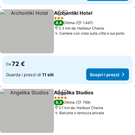
Archontiki Hotel
Condividi
Aggiungi ai preferiti
Scopri i p
3 Stelle
8,4
Ottima
1.497
0.3 km da: Harbour Chania
Camere con vista sulla città e sul porto
Scop
72 €
Da
Guarda i prezzi di
11 siti
Scopri i prezzi
Angelika Studios
Condividi
Aggiungi ai preferiti
Scopri i p
4 Stelle
8,3
Ottima
769
0.1 km da: Harbour Chania
Balcone o terrazza privata
Scopri i prezz