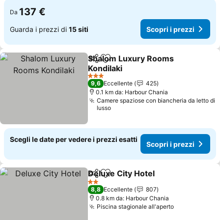
137 €
Da
Guarda i prezzi di
15 siti
Scopri i prezzi
Shalom Luxury Rooms
Condividi
Aggiungi ai preferiti
Kondilaki
Scopri i prezzi
3 Stelle
9,6
Eccellente
425
0.1 km da: Harbour Chania
Camere spaziose con biancheria da letto di
lusso
Scegli le date per vedere i prezzi esatti
Scopri i prezzi
Deluxe City Hotel
Condividi
Aggiungi ai preferiti
Scopri i 
2 Stelle
8,8
Eccellente
807
0.8 km da: Harbour Chania
Piscina stagionale all'aperto
Scopri i pre