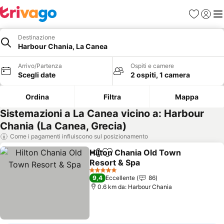
Preferiti
Accedi
Me
Destinazione
Harbour Chania, La Canea
Arrivo/Partenza
Ospiti e camere
Scegli date
2 ospiti, 1 camera
Ordina
Filtra
Mappa
Sistemazioni a La Canea vicino a: Harbour
Chania (La Canea, Grecia)
Come i pagamenti influiscono sul posizionamento
Hilton Chania Old Town
Condividi
Aggiungi ai preferiti
Resort & Spa
Scopri i prezzi
5 Stelle
9,4
Eccellente
86
0.6 km da: Harbour Chania