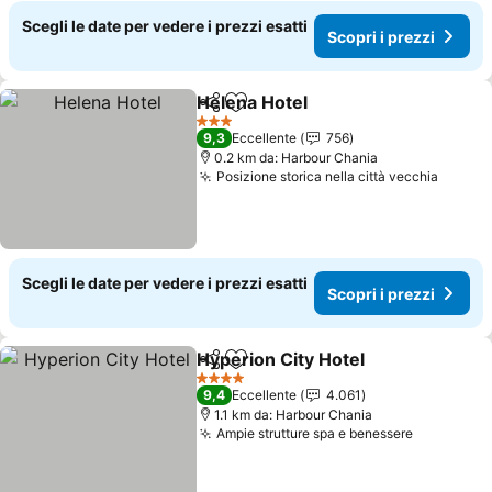
Scegli le date per vedere i prezzi esatti
Scopri i prezzi
Helena Hotel
Condividi
Aggiungi ai preferiti
Scopri i prezz
3 Stelle
9,3
Eccellente
756
0.2 km da: Harbour Chania
Posizione storica nella città vecchia
Scopri
Scegli le date per vedere i prezzi esatti
Scopri i prezzi
Hyperion City Hotel
Condividi
Aggiungi ai preferiti
Scopri 
4 Stelle
9,4
Eccellente
4.061
1.1 km da: Harbour Chania
Ampie strutture spa e benessere
Scopri i 