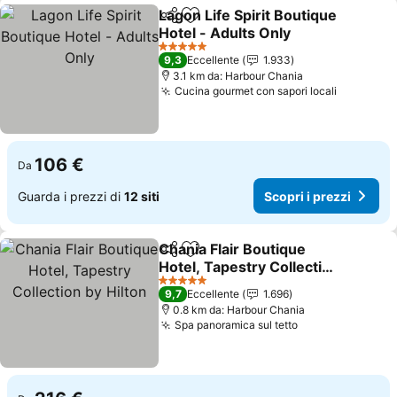
Lagon Life Spirit Boutique
Condividi
Aggiungi ai preferiti
Hotel - Adults Only
Scopri i prezzi
5 Stelle
9,3
Eccellente
1.933
3.1 km da: Harbour Chania
Cucina gourmet con sapori locali
Scopri i 
106 €
Da
Guarda i prezzi di
12 siti
Scopri i prezzi
Chania Flair Boutique
Condividi
Aggiungi ai preferiti
Hotel, Tapestry Collection
by Hilton
Scopri i prezzi
5 Stelle
9,7
Eccellente
1.696
0.8 km da: Harbour Chania
Spa panoramica sul tetto
Scopri i prezzi