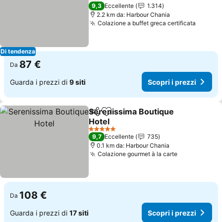
Scopri i prezzi
2 Stelle
9,3
Eccellente
1.314
2.2 km da: Harbour Chania
Colazione a buffet greca certificata
Scopri 
Di tendenza
87 €
Da
Guarda i prezzi di
9 siti
Scopri i prezzi
Serenissima Boutique
Condividi
Aggiungi ai preferiti
Hotel
Scopri i prezzi
5 Stelle
9,7
Eccellente
735
0.1 km da: Harbour Chania
Colazione gourmet à la carte
Scopri i pre
108 €
Da
Guarda i prezzi di
17 siti
Scopri i prezzi