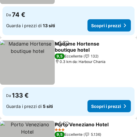
74 €
Da
Guarda i prezzi di
13 siti
Scopri i prezzi
Madame Hortense
Condividi
Aggiungi ai preferiti
boutique hotel
Scopri i prezzi
9,5
Eccellente
132
0.3 km da: Harbour Chania
133 €
Da
Guarda i prezzi di
5 siti
Scopri i prezzi
Porto Veneziano Hotel
Condividi
Aggiungi ai preferiti
Scop
3 Stelle
9,5
Eccellente
5.136