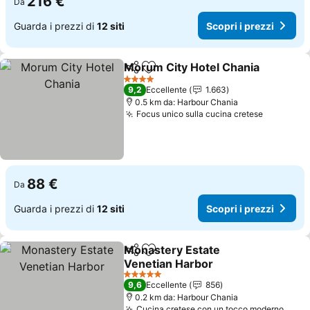
216 €
Da
Guarda i prezzi di
12 siti
Scopri i prezzi
Morum City Hotel Chania
Condividi
Aggiungi ai preferiti
S
4 Stelle
9,2
Eccellente
1.663
0.5 km da: Harbour Chania
Focus unico sulla cucina cretese
Scopri i 
88 €
Da
Guarda i prezzi di
12 siti
Scopri i prezzi
Monastery Estate
Condividi
Aggiungi ai preferiti
Venetian Harbor
Scopri i prezzi
5 Stelle
9,6
Eccellente
856
0.2 km da: Harbour Chania
Cucina cretese con un tocco moderno