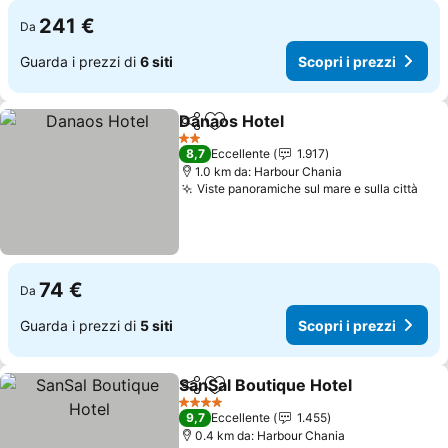
241 €
Da
Guarda i prezzi di
6 siti
Scopri i prezzi
Danaos Hotel
Condividi
Aggiungi ai preferiti
Scopri i prez
2 Stelle
8,7
Eccellente
1.917
1.0 km da: Harbour Chania
Viste panoramiche sul mare e sulla città
Scop
74 €
Da
Guarda i prezzi di
5 siti
Scopri i prezzi
SanSal Boutique Hotel
Condividi
Aggiungi ai preferiti
Scop
4 Stelle
9,7
Eccellente
1.455
0.4 km da: Harbour Chania