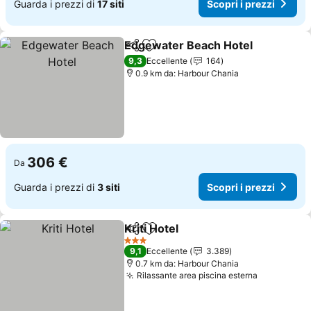
Guarda i prezzi di
17 siti
Scopri i prezzi
Edgewater Beach Hotel
Condividi
Aggiungi ai preferiti
Sc
9,3
Eccellente
164
0.9 km da: Harbour Chania
306 €
Da
Guarda i prezzi di
3 siti
Scopri i prezzi
Kriti Hotel
Condividi
Aggiungi ai preferiti
Scopri i prezzi
3 Stelle
9,1
Eccellente
3.389
0.7 km da: Harbour Chania
Rilassante area piscina esterna
Scopri i p