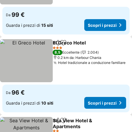
99 €
Da
Guarda i prezzi di
15 siti
Scopri i prezzi
El Greco Hotel
Condividi
Aggiungi ai preferiti
Scopri i pre
3 Stelle
8,5
Eccellente
2.004
0.2 km da: Harbour Chania
Hotel tradizionale a conduzione familiare
Sco
96 €
Da
Guarda i prezzi di
10 siti
Scopri i prezzi
Sea View Hotel &
Condividi
Aggiungi ai preferiti
Apartments