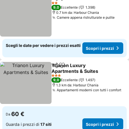
Condividi
Aggiungi ai preferiti
Scopri i prezzi
2 Stelle
9,0
Eccellente
1.398
0.7 km da: Harbour Chania
Camere appena ristrutturate e pulite
Scopri
Scegli le date per vedere i prezzi esatti
Scopri i prezzi
Trianon Luxury
Condividi
Aggiungi ai preferiti
Apartments & Suites
Scopri i prezzi
3 Stelle
9,0
Eccellente
1.497
1.3 km da: Harbour Chania
Appartamenti moderni con tutti i comfort
Sco
60 €
Da
Guarda i prezzi di
17 siti
Scopri i prezzi