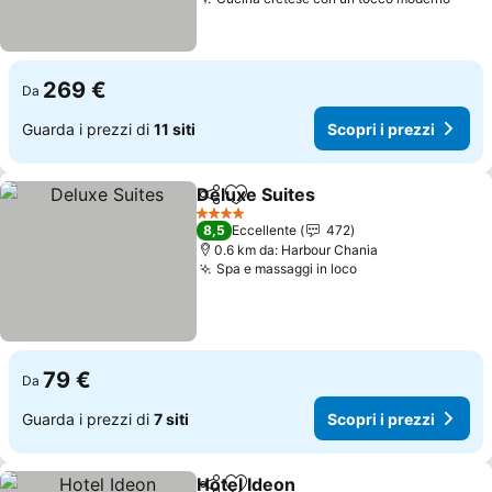
Scopr
269 €
Da
Guarda i prezzi di
11 siti
Scopri i prezzi
Deluxe Suites
Condividi
Aggiungi ai preferiti
Scopri i prez
4 Stelle
8,5
Eccellente
472
0.6 km da: Harbour Chania
Spa e massaggi in loco
Scopri i prezzi
79 €
Da
Guarda i prezzi di
7 siti
Scopri i prezzi
Hotel Ideon