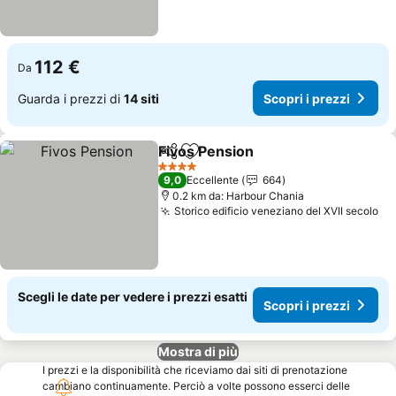
112 €
Da
Guarda i prezzi di
14 siti
Scopri i prezzi
Fivos Pension
Condividi
Aggiungi ai preferiti
Scopri i prez
4 Stelle
9,0
Eccellente
664
0.2 km da: Harbour Chania
Storico edificio veneziano del XVII secolo
Sc
Scegli le date per vedere i prezzi esatti
Scopri i prezzi
Mostra di più
I prezzi e la disponibilità che riceviamo dai siti di prenotazione
cambiano continuamente. Perciò a volte possono esserci delle