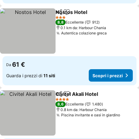
Nostos Hotel
Condividi
Aggiungi ai preferiti
Scopri i prezz
3 Stelle
8,8
Eccellente
912
0.1 km da: Harbour Chania
Autentica colazione greca
Scopri i prezz
61 €
Da
Guarda i prezzi di
11 siti
Scopri i prezzi
Civitel Akali Hotel
Condividi
Aggiungi ai preferiti
Scopri i 
4 Stelle
8,6
Eccellente
1.480
0.8 km da: Harbour Chania
Piscina invitante e oasi in giardino
Scopri i