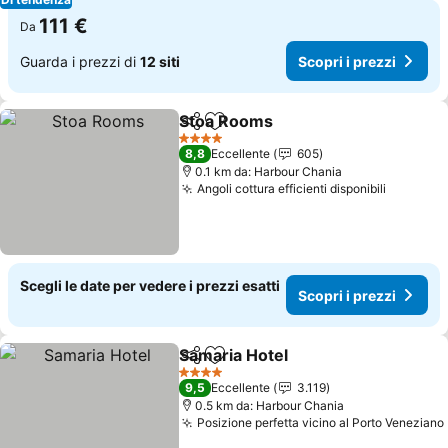
111 €
Da
Guarda i prezzi di
12 siti
Scopri i prezzi
Stoa Rooms
Condividi
Aggiungi ai preferiti
Scopri i prezzi
4 Stelle
8,8
Eccellente
605
0.1 km da: Harbour Chania
Angoli cottura efficienti disponibili
Scopri i
Scegli le date per vedere i prezzi esatti
Scopri i prezzi
Samaria Hotel
Condividi
Aggiungi ai preferiti
Scopri i prez
4 Stelle
9,5
Eccellente
3.119
0.5 km da: Harbour Chania
Posizione perfetta vicino al Porto Veneziano