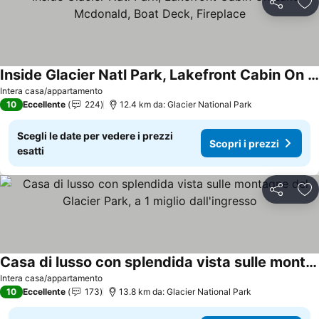
Condividi
Agg
Inside Glacier Natl Park, Lakefront Cabin On Lake Mcdonald, Boat Deck, Fireplace
Intera casa/appartamento
10
Eccellente
224
12.4 km da: Glacier National Park
Scegli le date per vedere i prezzi
Scopri i prezzi
esatti
Condividi
Agg
Casa di lusso con splendida vista sulle montagne del Glacier Park, a 1 miglio dall'ingresso
Intera casa/appartamento
10
Eccellente
173
13.8 km da: Glacier National Park