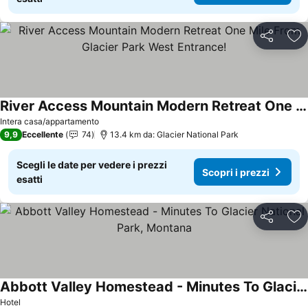
Condividi
Agg
River Access Mountain Modern Retreat One Mile From Glacier Park West Entrance!
Intera casa/appartamento
9,9
Eccellente
74
13.4 km da: Glacier National Park
Scegli le date per vedere i prezzi
Scopri i prezzi
esatti
Condividi
Agg
Abbott Valley Homestead - Minutes To Glacier National Park, Montana
Hotel