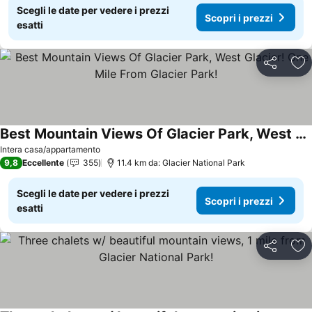
Scegli le date per vedere i prezzi
Scopri i prezzi
esatti
Condividi
Agg
Best Mountain Views Of Glacier Park, West Glacier! One Mile From Glacier Park!
Intera casa/appartamento
9,8
Eccellente
355
11.4 km da: Glacier National Park
Scegli le date per vedere i prezzi
Scopri i prezzi
esatti
Condividi
Agg