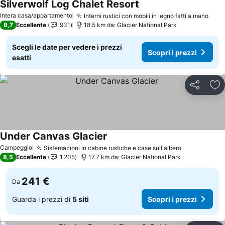
Silverwolf Log Chalet Resort
Intera casa/appartamento
Interni rustici con mobili in legno fatti a mano
8,7
Eccellente
931
18.5 km da: Glacier National Park
Scegli le date per vedere i prezzi
Scopri i prezzi
esatti
Condividi
Agg
Under Canvas Glacier
Campeggio
Sistemazioni in cabine rustiche e case sull'albero
8,5
Eccellente
1.205
17.7 km da: Glacier National Park
241 €
Da
Guarda i prezzi di
5 siti
Scopri i prezzi