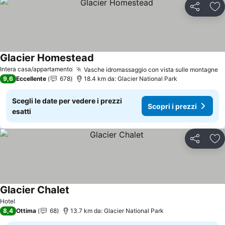
Condividi
Agg
Glacier Homestead
Intera casa/appartamento
Vasche idromassaggio con vista sulle montagne
9,6
Eccellente
678
18.4 km da: Glacier National Park
Scegli le date per vedere i prezzi
Scopri i prezzi
esatti
Condividi
Agg
Glacier Chalet
Hotel
8,4
Ottima
68
13.7 km da: Glacier National Park