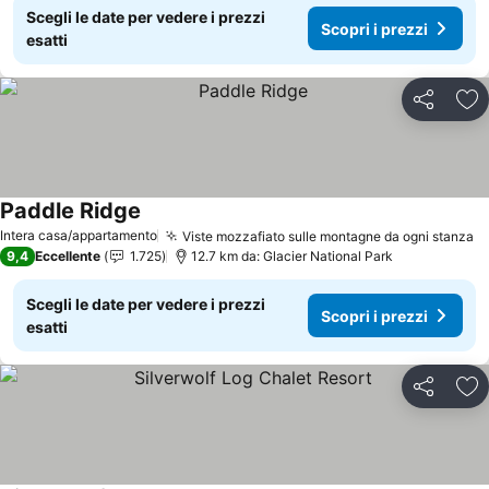
Scegli le date per vedere i prezzi
Scopri i prezzi
esatti
Condividi
Agg
Paddle Ridge
Intera casa/appartamento
Viste mozzafiato sulle montagne da ogni stanza
9,4
Eccellente
1.725
12.7 km da: Glacier National Park
Scegli le date per vedere i prezzi
Scopri i prezzi
esatti
Condividi
Agg