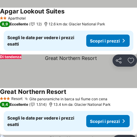
Apgar Lookout Suites
Aparthotel
2 Stelle
8,9
Eccellente
12
12.6 km da: Glacier National Park
Scegli le date per vedere i prezzi
Scopri i prezzi
esatti
Di tendenza
Condividi
Agg
Great Northern Resort
Resort
Gite panoramiche in barca sul fiume con cena
3 Stelle
9,4
Eccellente
1.514
13.4 km da: Glacier National Park
Scegli le date per vedere i prezzi
Scopri i prezzi
esatti