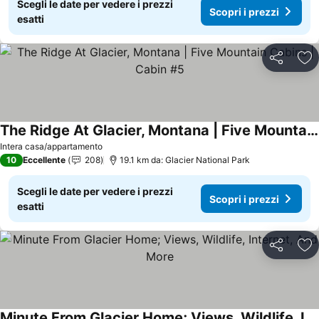
Scegli le date per vedere i prezzi
Scopri i prezzi
esatti
Condividi
Agg
The Ridge At Glacier, Montana | Five Mountain Cabins | Cabin #5
Intera casa/appartamento
10
Eccellente
208
19.1 km da: Glacier National Park
Scegli le date per vedere i prezzi
Scopri i prezzi
esatti
Condividi
Agg
Minute From Glacier Home; Views, Wildlife, Internet, And More