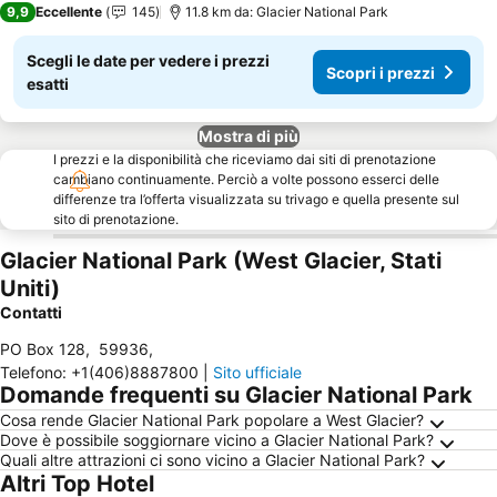
9,9
Eccellente
145
11.8 km da: Glacier National Park
Scegli le date per vedere i prezzi
Scopri i prezzi
esatti
Mostra di più
I prezzi e la disponibilità che riceviamo dai siti di prenotazione
cambiano continuamente. Perciò a volte possono esserci delle
differenze tra l’offerta visualizzata su trivago e quella presente sul
sito di prenotazione.
Glacier National Park (West Glacier, Stati
Uniti)
Contatti
PO Box 128
,
59936
,
Telefono
:
+1(406)8887800
|
Sito ufficiale
Domande frequenti su Glacier National Park
Cosa rende Glacier National Park popolare a West Glacier?
Dove è possibile soggiornare vicino a Glacier National Park?
Quali altre attrazioni ci sono vicino a Glacier National Park?
Altri Top Hotel