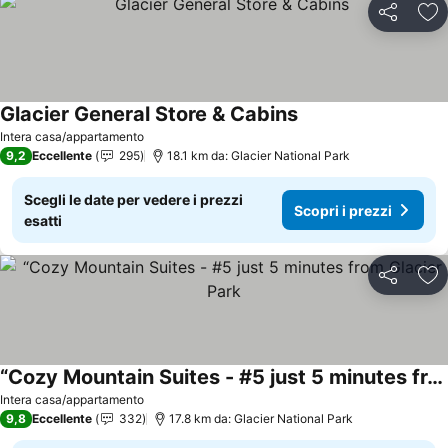
Condividi
Agg
Glacier General Store & Cabins
Intera casa/appartamento
9,2
Eccellente
295
18.1 km da: Glacier National Park
Scegli le date per vedere i prezzi
Scopri i prezzi
esatti
Condividi
Agg
“Cozy Mountain Suites - #5 just 5 minutes from Glacier Park
Intera casa/appartamento
9,8
Eccellente
332
17.8 km da: Glacier National Park