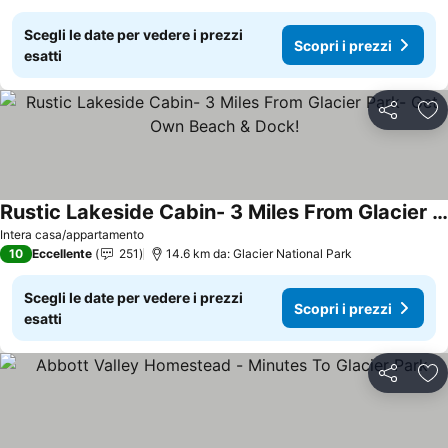
Scegli le date per vedere i prezzi
Scopri i prezzi
esatti
Condividi
Agg
Rustic Lakeside Cabin- 3 Miles From Glacier Park- Get Own Beach & Dock!
Intera casa/appartamento
10
Eccellente
251
14.6 km da: Glacier National Park
Scegli le date per vedere i prezzi
Scopri i prezzi
esatti
Condividi
Agg