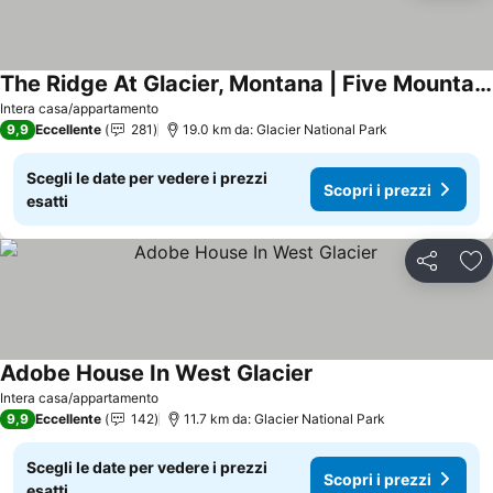
The Ridge At Glacier, Montana | Five Mountain Cabins | Cabin #3
Intera casa/appartamento
9,9
Eccellente
281
19.0 km da: Glacier National Park
Scegli le date per vedere i prezzi
Scopri i prezzi
esatti
Condividi
Agg
Adobe House In West Glacier
Intera casa/appartamento
9,9
Eccellente
142
11.7 km da: Glacier National Park
Scegli le date per vedere i prezzi
Scopri i prezzi
esatti