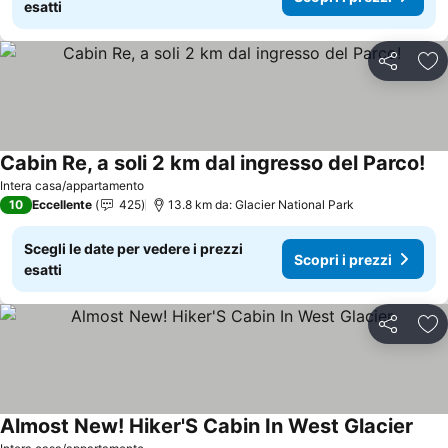
esatti
Condividi
Agg
Cabin Re, a soli 2 km dal ingresso del Parco!
Intera casa/appartamento
10
Eccellente
425
13.8 km da: Glacier National Park
Scegli le date per vedere i prezzi
Scopri i prezzi
esatti
Condividi
Agg
Almost New! Hiker'S Cabin In West Glacier