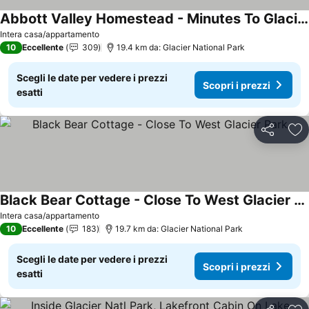
Abbott Valley Homestead - Minutes To Glacier Park
Intera casa/appartamento
10
Eccellente
309
19.4 km da: Glacier National Park
Scegli le date per vedere i prezzi
Scopri i prezzi
esatti
Condividi
Agg
Black Bear Cottage - Close To West Glacier Park
Intera casa/appartamento
10
Eccellente
183
19.7 km da: Glacier National Park
Scegli le date per vedere i prezzi
Scopri i prezzi
esatti