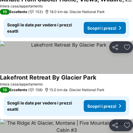
Intera casa/appartamento
10
Eccellente
153
18.0 km da: Glacier National Park
Scegli le date per vedere i prezzi
Scopri i prezzi
esatti
Condividi
Agg
Lakefront Retreat By Glacier Park
Intera casa/appartamento
10
Eccellente
158
15.0 km da: Glacier National Park
Scegli le date per vedere i prezzi
Scopri i prezzi
esatti
Condividi
Agg