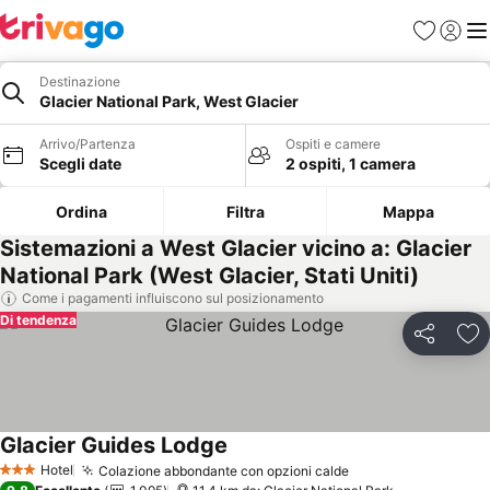
Preferiti
Accedi
Me
Destinazione
Glacier National Park, West Glacier
Arrivo/Partenza
Ospiti e camere
Scegli date
2 ospiti, 1 camera
Ordina
Filtra
Mappa
Sistemazioni a West Glacier vicino a: Glacier
National Park (West Glacier, Stati Uniti)
Come i pagamenti influiscono sul posizionamento
Di tendenza
Condividi
Agg
Glacier Guides Lodge
Hotel
Colazione abbondante con opzioni calde
3 Stelle