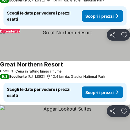
9,8
Eccellente
1.095
11.4 km da: Glacier National Park
Scegli le date per vedere i prezzi
Scopri i prezzi
esatti
Di tendenza
Condividi
Agg
Great Northern Resort
Hotel
Cena in rafting lungo il fiume
9,3
Eccellente
1.893
13.4 km da: Glacier National Park
Scegli le date per vedere i prezzi
Scopri i prezzi
esatti
Condividi
Agg