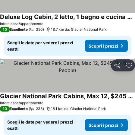
Deluxe Log Cabin, 2 letto, 1 bagno e cucina sul fiume Flathead
Intera casa/appartamento
10
Eccellente
390
18.7 km da: Glacier National Park
Scegli le date per vedere i prezzi
Scopri i prezzi
esatti
Condividi
Agg
Glacier National Park Cabins, Max 12, $245 (1 - 6 People)
Intera casa/appartamento
10
Eccellente
233
18.1 km da: Glacier National Park
Scegli le date per vedere i prezzi
Scopri i prezzi
esatti