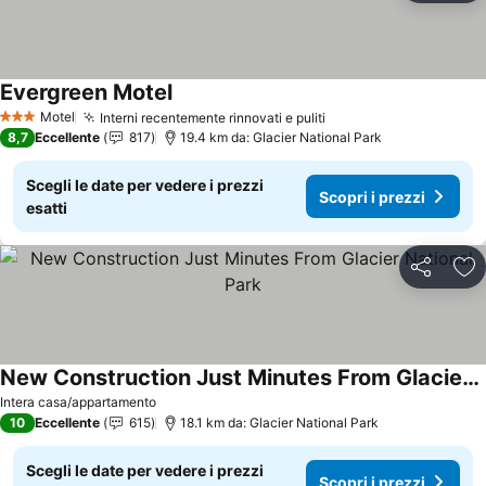
Evergreen Motel
Motel
Interni recentemente rinnovati e puliti
3 Stelle
8,7
Eccellente
817
19.4 km da: Glacier National Park
Scegli le date per vedere i prezzi
Scopri i prezzi
esatti
Condividi
Agg
New Construction Just Minutes From Glacier National Park
Intera casa/appartamento
10
Eccellente
615
18.1 km da: Glacier National Park
Scegli le date per vedere i prezzi
Scopri i prezzi