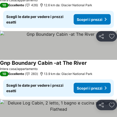
Intera casa/appartamento
10
Eccellente
426
12.6 km da: Glacier National Park
Scegli le date per vedere i prezzi
Scopri i prezzi
esatti
Condividi
Agg
Gnp Boundary Cabin -at The River
Intera casa/appartamento
10
Eccellente
283
13.9 km da: Glacier National Park
Scegli le date per vedere i prezzi
Scopri i prezzi
esatti
Condividi
Agg