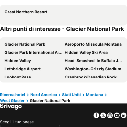
Great Northern Resort
Altri punti di interesse - Glacier National Park
Glacier National Park
Aeroporto Missoula Montana
Glacier Park International Airport
Hidden Valley Ski Area
Hidden Valley
Head-Smashed-In Buffalo Jump
Lethbridge Airport
Washington–Grizzly Stadium
Lookout Pass
Cranbrook/Canadian Rockies International Airport
Ricerca hotel
Nord America
Stati Uniti
Montana
West Glacier
Glacier National Park
Facebook
Twitter
Insta
Yo
Scegli il tuo paese