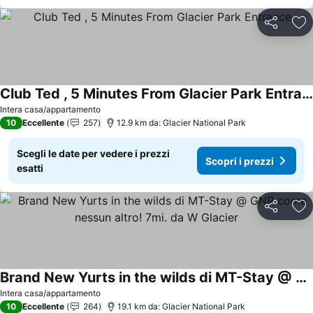
Condividi
Agg
Club Ted , 5 Minutes From Glacier Park Entrance
Intera casa/appartamento
10
Eccellente
257
12.9 km da: Glacier National Park
Scegli le date per vedere i prezzi
Scopri i prezzi
esatti
Condividi
Agg
Brand New Yurts in the wilds di MT-Stay @ GNP come nessun altro! 7mi. da W Glacier
Intera casa/appartamento
10
Eccellente
264
19.1 km da: Glacier National Park