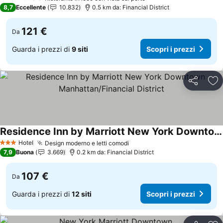
3 Stelle
8,7
Eccellente
10.832
0.5 km da: Financial District
121 €
Da
Guarda i prezzi di
9 siti
Scopri i prezzi
Condividi
Agg
Residence Inn by Marriott New York Downtown Manhattan/Financial District
Hotel
Design moderno e letti comodi
3 Stelle
7,9
Buona
3.669
0.2 km da: Financial District
107 €
Da
Guarda i prezzi di
12 siti
Scopri i prezzi