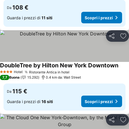
108 €
Da
Guarda i prezzi di
11 siti
Scopri i prezzi
Condividi
Agg
DoubleTree by Hilton New York Downtown
Hotel
Ristorante Antica in hotel
4 Stelle
7,7
Buona
15.292
0.4 km da: Wall Street
115 €
Da
Guarda i prezzi di
16 siti
Scopri i prezzi
Condividi
Agg