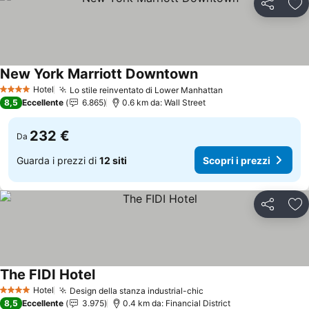
Condividi
Agg
New York Marriott Downtown
Hotel
Lo stile reinventato di Lower Manhattan
4 Stelle
8,5
Eccellente
6.865
0.6 km da: Wall Street
232 €
Da
Guarda i prezzi di
12 siti
Scopri i prezzi
Condividi
Agg
The FIDI Hotel
Hotel
Design della stanza industrial-chic
4 Stelle
8,5
Eccellente
3.975
0.4 km da: Financial District