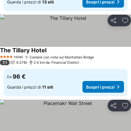
Guarda i prezzi di
13 siti
Scopri i prezzi
Condividi
Agg
The Tillary Hotel
Hotel
Camere con vista sul Manhattan Bridge
4 Stelle
7,1
6.378
2.4 km da: Financial District
96 €
Da
Guarda i prezzi di
11 siti
Scopri i prezzi
Condividi
Agg