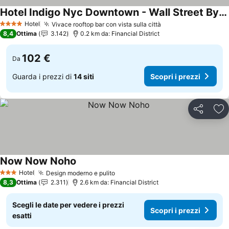
Hotel Indigo Nyc Downtown - Wall Street By Ihg
Hotel
Vivace rooftop bar con vista sulla città
4 Stelle
8,4
Ottima
3.142
0.2 km da: Financial District
102 €
Da
Guarda i prezzi di
14 siti
Scopri i prezzi
Condividi
Agg
Now Now Noho
Hotel
Design moderno e pulito
3 Stelle
8,3
Ottima
2.311
2.6 km da: Financial District
Scegli le date per vedere i prezzi
Scopri i prezzi
esatti