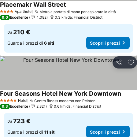
Placemakr Wall Street
Aparthotel
Metro a portata di mano per esplorare la città
4 Stelle
9,0
Eccellente
4.082
0.3 km da: Financial District
210 €
Da
Guarda i prezzi di
6 siti
Scopri i prezzi
Condividi
Agg
Four Seasons Hotel New York Downtown
Hotel
Centro fitness moderno con Peloton
5 Stelle
9,3
Eccellente
2.821
0.6 km da: Financial District
723 €
Da
Guarda i prezzi di
11 siti
Scopri i prezzi