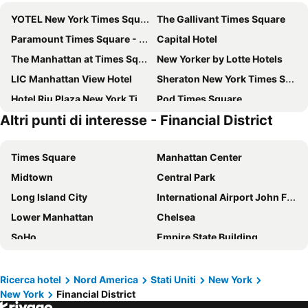
YOTEL New York Times Square
The Gallivant Times Square
Paramount Times Square - A Generator Hotel
Capital Hotel
The Manhattan at Times Square Hotel
New Yorker by Lotte Hotels
LIC Manhattan View Hotel
Sheraton New York Times Square Hotel
Hotel Riu Plaza New York Times Square
Pod Times Square
Altri punti di interesse - Financial District
TownePlace Suites by Marriott New York Long Island City/Manhattan View
Holiday Inn New York City - Times Square By Ihg
Hotel Riu Plaza Manhattan Times Square
ROW NYC
Times Square
Manhattan Center
The Leo House
The Plaza
Midtown
Central Park
Hampton Inn Manhattan-Chelsea
Belvedere Hotel
Long Island City
International Airport John F. Kennedy
Carlton Arms Hotel
Times Square West Hotel, BW Signature Collection
Lower Manhattan
Chelsea
Wingate by Wyndham Long Island City
Residence Inn by Marriott New York JFK Airport
SoHo
Empire State Building
SpringHill Suites by Marriott New York Queens
OYO Times Square
Upper East Side
Fifth Avenue
Eurostars Wall Street
Park Central Hotel New York
Aeroporto di New York-Newark
Bryant Park
Americana Inn
AMTD Idea Tribeca Hotel
Ricerca hotel
Nord America
Stati Uniti
New York
New York
Financial District
34th St Penn Station Metro Station
Madison Square Garden
Hotel Edison Times Square
Radio Hotel