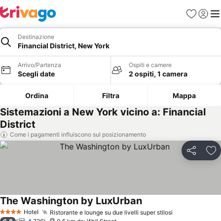
Preferiti
Accedi
Me
Destinazione
Financial District, New York
Arrivo/Partenza
Ospiti e camere
Scegli date
2 ospiti, 1 camera
Ordina
Filtra
Mappa
Sistemazioni a New York vicino a: Financial
District
Come i pagamenti influiscono sul posizionamento
Condividi
Agg
The Washington by LuxUrban
Hotel
Ristorante e lounge su due livelli super stilosi
4 Stelle