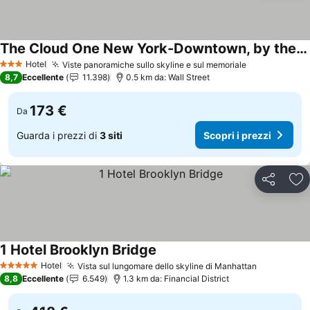
The Cloud One New York-Downtown, by the Motel One Group
Hotel
Viste panoramiche sullo skyline e sul memoriale
3 Stelle
8,7
Eccellente
11.398
0.5 km da: Wall Street
173 €
Da
Guarda i prezzi di
3 siti
Scopri i prezzi
Condividi
Agg
1 Hotel Brooklyn Bridge
Hotel
Vista sul lungomare dello skyline di Manhattan
5 Stelle
8,8
Eccellente
6.549
1.3 km da: Financial District