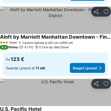
Condividi
Agg
Aloft by Marriott Manhattan Downtown - Financial District
Hotel
Camere ispirate ai loft con soffitti alti
3 Stelle
8,0
Ottima
4.170
0.5 km da: Wall Street
123 €
Da
Guarda i prezzi di
11 siti
Scopri i prezzi
Condividi
Agg
U.S. Pacific Hotel