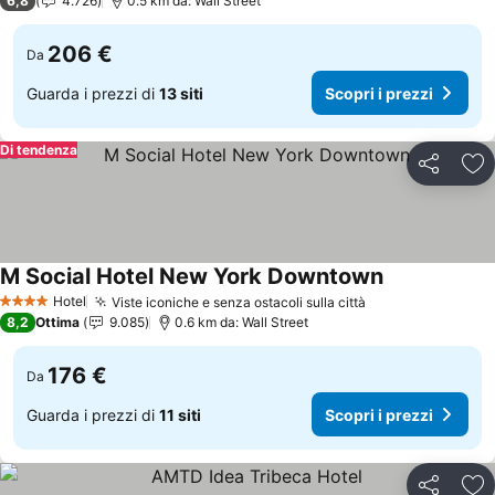
6,8
4.726
0.5 km da: Wall Street
206 €
Da
Guarda i prezzi di
13 siti
Scopri i prezzi
Di tendenza
Condividi
Agg
M Social Hotel New York Downtown
Hotel
Viste iconiche e senza ostacoli sulla città
4 Stelle
8,2
Ottima
9.085
0.6 km da: Wall Street
176 €
Da
Guarda i prezzi di
11 siti
Scopri i prezzi