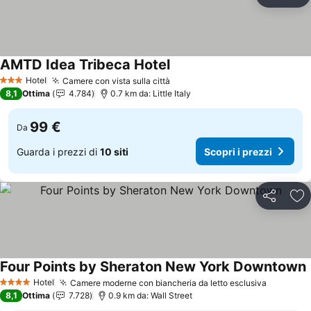
Condividi
Agg
AMTD Idea Tribeca Hotel
Hotel
Camere con vista sulla città
3 Stelle
8,1
Ottima
4.784
0.7 km da: Little Italy
99 €
Da
Guarda i prezzi di
10 siti
Scopri i prezzi
Condividi
Agg
Four Points by Sheraton New York Downtown
Hotel
Camere moderne con biancheria da letto esclusiva
4 Stelle
8,1
Ottima
7.728
0.9 km da: Wall Street