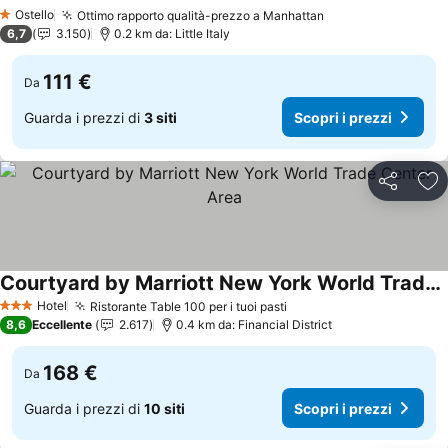
Ostello
Ottimo rapporto qualità-prezzo a Manhattan
1 Stelle
6,7
3.150
0.2 km da: Little Italy
111 €
Da
Guarda i prezzi di
3 siti
Scopri i prezzi
Condividi
Agg
Courtyard by Marriott New York World Trade Center Area
Hotel
Ristorante Table 100 per i tuoi pasti
3 Stelle
8,6
Eccellente
2.617
0.4 km da: Financial District
168 €
Da
Guarda i prezzi di
10 siti
Scopri i prezzi