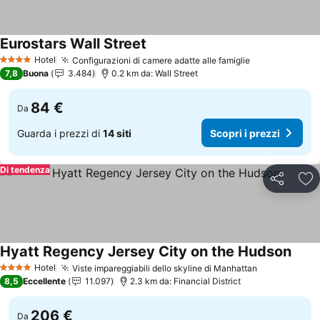
Eurostars Wall Street
Hotel
Configurazioni di camere adatte alle famiglie
4 Stelle
7,8
Buona
3.484
0.2 km da: Wall Street
84 €
Da
Guarda i prezzi di
14 siti
Scopri i prezzi
Di tendenza
Condividi
Agg
Hyatt Regency Jersey City on the Hudson
Hotel
Viste impareggiabili dello skyline di Manhattan
4 Stelle
8,5
Eccellente
11.097
2.3 km da: Financial District
206 €
Da