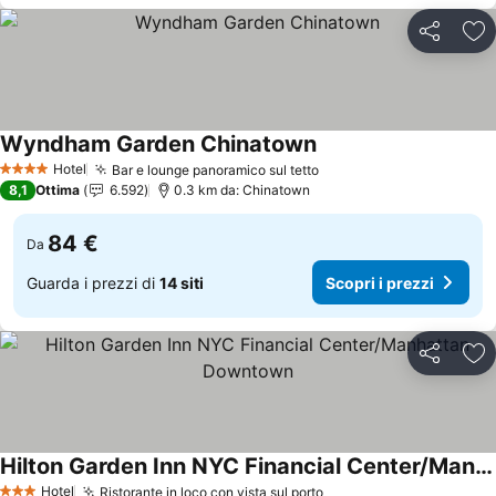
Condividi
Agg
Wyndham Garden Chinatown
Hotel
Bar e lounge panoramico sul tetto
4 Stelle
8,1
Ottima
6.592
0.3 km da: Chinatown
84 €
Da
Guarda i prezzi di
14 siti
Scopri i prezzi
Condividi
Agg
Hilton Garden Inn NYC Financial Center/Manhattan Downtown
Hotel
Ristorante in loco con vista sul porto