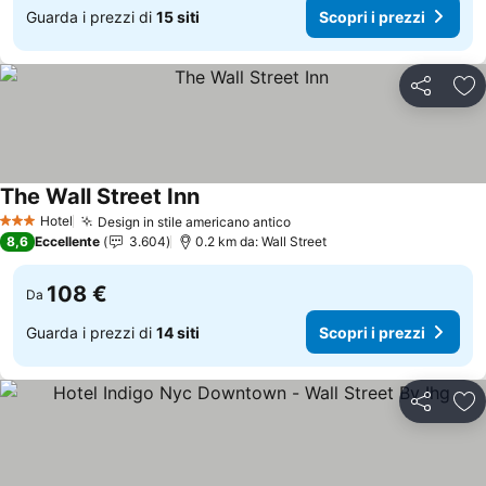
Guarda i prezzi di
15 siti
Scopri i prezzi
Condividi
Agg
The Wall Street Inn
Hotel
Design in stile americano antico
3 Stelle
8,6
Eccellente
3.604
0.2 km da: Wall Street
108 €
Da
Guarda i prezzi di
14 siti
Scopri i prezzi
Condividi
Agg