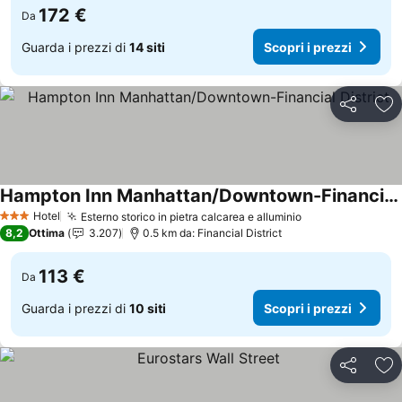
172 €
Da
Guarda i prezzi di
14 siti
Scopri i prezzi
Condividi
Agg
Hampton Inn Manhattan/Downtown-Financial District
Hotel
Esterno storico in pietra calcarea e alluminio
3 Stelle
8,2
Ottima
3.207
0.5 km da: Financial District
113 €
Da
Guarda i prezzi di
10 siti
Scopri i prezzi
Condividi
Agg