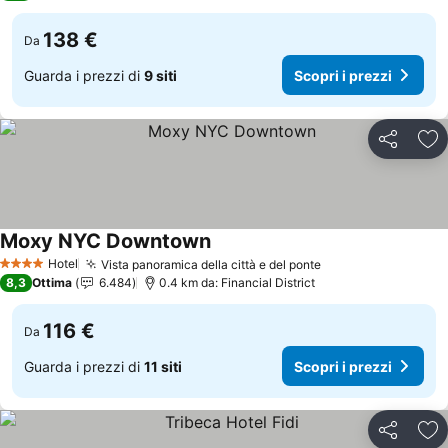
138 €
Da
Guarda i prezzi di
9 siti
Scopri i prezzi
Condividi
Agg
Moxy NYC Downtown
Hotel
Vista panoramica della città e del ponte
4 Stelle
8,3
Ottima
6.484
0.4 km da: Financial District
116 €
Da
Guarda i prezzi di
11 siti
Scopri i prezzi
Condividi
Agg