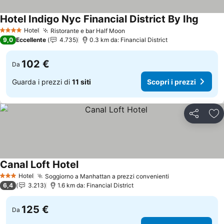
Hotel Indigo Nyc Financial District By Ihg
Hotel
Ristorante e bar Half Moon
4 Stelle
9,0
Eccellente
4.735
0.3 km da: Financial District
102 €
Da
Guarda i prezzi di
11 siti
Scopri i prezzi
Condividi
Agg
Canal Loft Hotel
Hotel
Soggiorno a Manhattan a prezzi convenienti
3 Stelle
6,4
3.213
1.6 km da: Financial District
125 €
Da