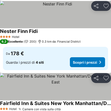
Condividi
Agg
Nester Finn Fidi
Hotel
4 Stelle
9,2
Eccellente
200
0.3 km da: Financial District
178 €
Da
Guarda i prezzi di
4 siti
Scopri i prezzi
Condividi
Agg
Fairfield Inn & Suites New York Manhattan/Downtown East
Hotel
Camere con vista sulla città
3 Stelle