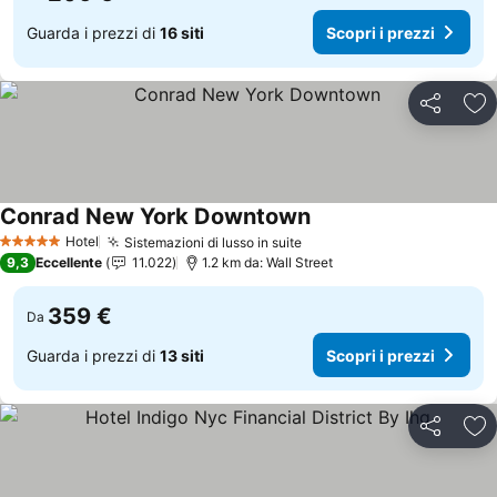
Guarda i prezzi di
16 siti
Scopri i prezzi
Condividi
Agg
Conrad New York Downtown
Hotel
Sistemazioni di lusso in suite
5 Stelle
9,3
Eccellente
11.022
1.2 km da: Wall Street
359 €
Da
Guarda i prezzi di
13 siti
Scopri i prezzi
Condividi
Agg