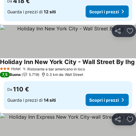
418 €
Da
Guarda i prezzi di
12 siti
Scopri i prezzi
Condividi
Agg
Holiday Inn New York City - Wall Street By Ihg
Hotel
Ristorante e bar americano in loco
3 Stelle
7,5
Buona
5.719
0.3 km da: Wall Street
110 €
Da
Guarda i prezzi di
14 siti
Scopri i prezzi
Condividi
Agg