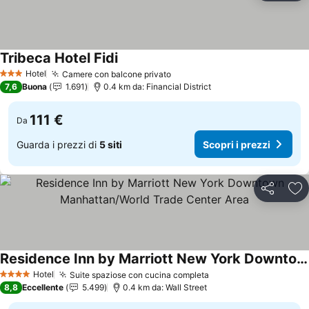
Tribeca Hotel Fidi
Hotel
Camere con balcone privato
3 Stelle
7,6
Buona
1.691
0.4 km da: Financial District
111 €
Da
Guarda i prezzi di
5 siti
Scopri i prezzi
Condividi
Agg
Residence Inn by Marriott New York Downtown Manhattan/World Trade Center Area
Hotel
Suite spaziose con cucina completa
4 Stelle
8,8
Eccellente
5.499
0.4 km da: Wall Street