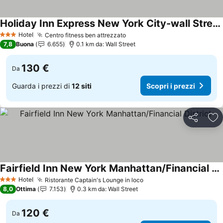
Holiday Inn Express New York City-wall Street By Ihg
Hotel
Centro fitness ben attrezzato
3 Stelle
7,8
Buona
6.655
0.1 km da: Wall Street
130 €
Da
Guarda i prezzi di
12 siti
Scopri i prezzi
Condividi
Agg
Fairfield Inn New York Manhattan/Financial District
Hotel
Ristorante Captain's Lounge in loco
3 Stelle
8,0
Ottima
7.153
0.3 km da: Wall Street
120 €
Da