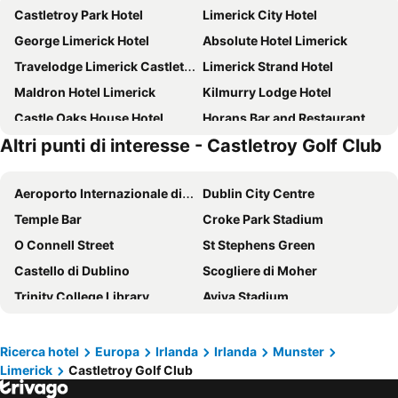
Castletroy Park Hotel
Limerick City Hotel
George Limerick Hotel
Absolute Hotel Limerick
Travelodge Limerick Castletroy
Limerick Strand Hotel
Maldron Hotel Limerick
Kilmurry Lodge Hotel
Castle Oaks House Hotel
Horans Bar and Restaurant
Altri punti di interesse - Castletroy Golf Club
Woodfield House Hotel
The Old Quarter Townhouse
Great National South Court Hotel
Dunraven Arms Hotel
Aeroporto Internazionale di Dublino
Dublin City Centre
Radisson Blu Hotel & Spa, Limerick
Clayton Hotel Limerick
Temple Bar
Croke Park Stadium
Bunratty Manor Hotel
The Savoy Hotel
O Connell Street
St Stephens Green
No. 1 Pery Square Hotel & Spa
Greenhills Hotel Limerick
Castello di Dublino
Scogliere di Moher
Tudor Lodge Guest Accommodation
The Lakeside Hotel & Leisure Centre
Trinity College Library
Aviva Stadium
Fitzgerald's Woodlands House Hotel
The Bedford Townhouse
Aeroporto di Cork
Grafton Street
Garrane House
Bunratty Meadows Bed & Breakfast
Drumcondra
Galway Railway Station
Killaloe Hotel & Spa
Glasha
Ricerca hotel
Europa
Irlanda
Irlanda
Munster
Limerick
Castletroy Golf Club
St Patrick's Day
Ballsbridge