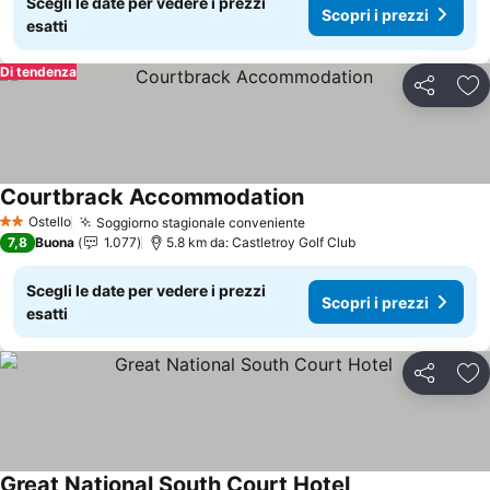
Scegli le date per vedere i prezzi
Scopri i prezzi
esatti
Di tendenza
Condividi
Agg
Courtbrack Accommodation
Scopri i prezzi
Ostello
Soggiorno stagionale conveniente
Scopri i prezzi
2 Stelle
7,8
Buona
1.077
5.8 km da: Castletroy Golf Club
Scegli le date per vedere i prezzi
Scopri i prezzi
esatti
Condividi
Agg
Great National South Court Hotel