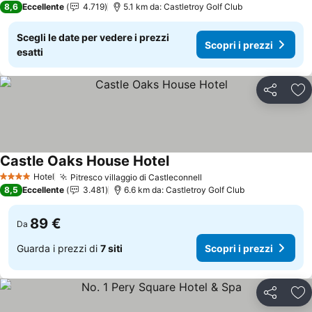
8,6
Eccellente
4.719
5.1 km da: Castletroy Golf Club
Scegli le date per vedere i prezzi
Scopri i prezzi
esatti
Condividi
Agg
Castle Oaks House Hotel
Scopri i prezzi
Hotel
Pitresco villaggio di Castleconnell
Scopri i prezzi
4 Stelle
8,5
Eccellente
3.481
6.6 km da: Castletroy Golf Club
89 €
Da
Guarda i prezzi di
7 siti
Scopri i prezzi
Condividi
Agg