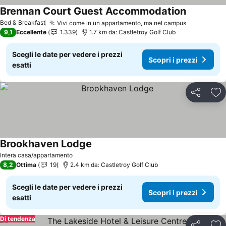
Brennan Court Guest Accommodation
Scopri i p
Bed & Breakfast
Vivi come in un appartamento, ma nel campus
Scopri i p
9,1
Eccellente
1.339
1.7 km da: Castletroy Golf Club
Scegli le date per vedere i prezzi
Scopri i prezzi
esatti
Condividi
Agg
Brookhaven Lodge
Scopri i prezzi
Intera casa/appartamento
8,2
Ottima
19
2.4 km da: Castletroy Golf Club
Scegli le date per vedere i prezzi
Scopri i prezzi
esatti
Di tendenza