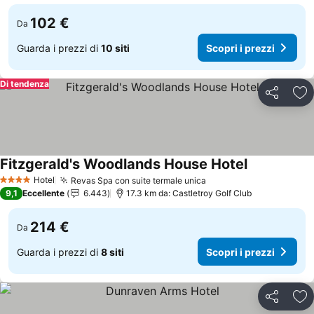
102 €
Da
Guarda i prezzi di
10 siti
Scopri i prezzi
Di tendenza
Condividi
Agg
Fitzgerald's Woodlands House Hotel
Scopri i prez
Hotel
Revas Spa con suite termale unica
Scopri i prezzi
4 Stelle
9,1
Eccellente
6.443
17.3 km da: Castletroy Golf Club
214 €
Da
Guarda i prezzi di
8 siti
Scopri i prezzi
Condividi
Agg