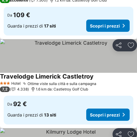
8,9
Eccellente
7.500
1.2 km da: Castletroy Golf Club
109 €
Da
Guarda i prezzi di
17 siti
Scopri i prezzi
Condividi
Agg
Travelodge Limerick Castletroy
Scopri i prezzi
Hotel
Ottime viste sulla città e sulla campagna
Scopri i prezzi
3 Stelle
7,2
4.338
1.6 km da: Castletroy Golf Club
92 €
Da
Guarda i prezzi di
13 siti
Scopri i prezzi