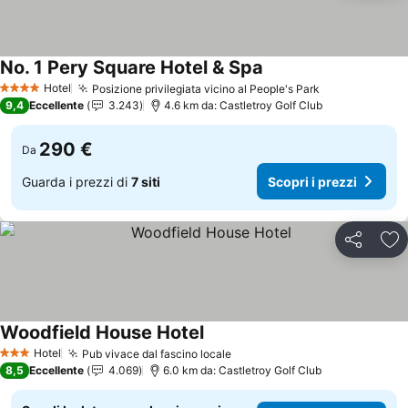
No. 1 Pery Square Hotel & Spa
Scopri i prezzi
Hotel
Posizione privilegiata vicino al People's Park
Scopri i prez
4 Stelle
9,4
Eccellente
3.243
4.6 km da: Castletroy Golf Club
290 €
Da
Guarda i prezzi di
7 siti
Scopri i prezzi
Condividi
Agg
Woodfield House Hotel
Scopri i prezzi
Hotel
Pub vivace dal fascino locale
Scopri i prezzi
3 Stelle
8,5
Eccellente
4.069
6.0 km da: Castletroy Golf Club