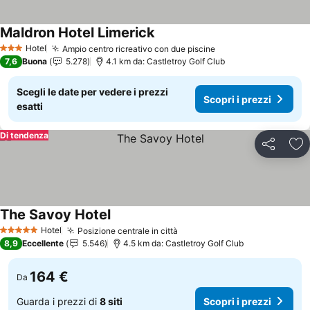
Maldron Hotel Limerick
Scopri i prezzi
Hotel
Ampio centro ricreativo con due piscine
Scopri i prezzi
3 Stelle
7,6
Buona
5.278
4.1 km da: Castletroy Golf Club
Scegli le date per vedere i prezzi
Scopri i prezzi
esatti
Di tendenza
Condividi
Agg
The Savoy Hotel
Scopri i prezzi
Hotel
Posizione centrale in città
Scopri i prezzi
5 Stelle
8,9
Eccellente
5.546
4.5 km da: Castletroy Golf Club
164 €
Da
Guarda i prezzi di
8 siti
Scopri i prezzi