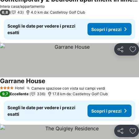
Scopri i prezzi
Intera casa/appartamento
6,8
43
4.0 km da: Castletroy Golf Club
Scegli le date per vedere i prezzi
Scopri i prezzi
esatti
Condividi
Agg
Garrane House
Scopri i prezzi
Hotel
Camere spaziose con vista sui campi verdi
Scopri i prezzi
4 Stelle
9,7
Eccellente
336
17.8 km da: Castletroy Golf Club
Scegli le date per vedere i prezzi
Scopri i prezzi
esatti
Condividi
Agg