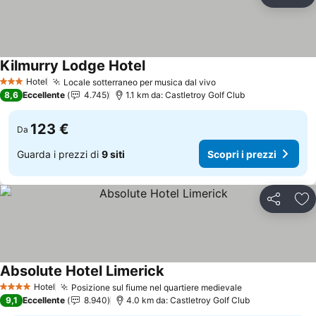
Condividi
Agg
Kilmurry Lodge Hotel
Scopri i prezzi
Hotel
Locale sotterraneo per musica dal vivo
Scopri i prezzi
3 Stelle
8,6
Eccellente
4.745
1.1 km da: Castletroy Golf Club
123 €
Da
Guarda i prezzi di
9 siti
Scopri i prezzi
Condividi
Agg
Absolute Hotel Limerick
Scopri i prezzi
Hotel
Posizione sul fiume nel quartiere medievale
Scopri i prezz
4 Stelle
9,1
Eccellente
8.940
4.0 km da: Castletroy Golf Club