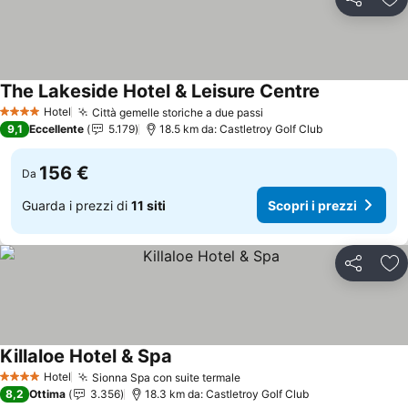
Condividi
Agg
The Lakeside Hotel & Leisure Centre
Scopri i prez
Hotel
Città gemelle storiche a due passi
Scopri i prezzi
4 Stelle
9,1
Eccellente
5.179
18.5 km da: Castletroy Golf Club
156 €
Da
Guarda i prezzi di
11 siti
Scopri i prezzi
Condividi
Agg
Killaloe Hotel & Spa
Scopri i prezzi
Hotel
Sionna Spa con suite termale
Scopri i prezzi
4 Stelle
8,2
Ottima
3.356
18.3 km da: Castletroy Golf Club