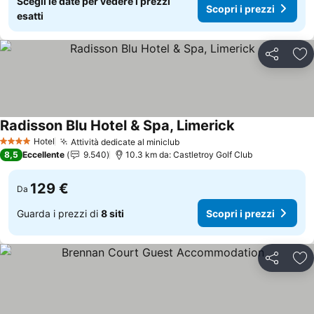
Scegli le date per vedere i prezzi
Scopri i prezzi
esatti
Condividi
Agg
Radisson Blu Hotel & Spa, Limerick
Scopri i prezzi
Hotel
Attività dedicate al miniclub
Scopri i prezzi
4 Stelle
8,5
Eccellente
9.540
10.3 km da: Castletroy Golf Club
129 €
Da
Guarda i prezzi di
8 siti
Scopri i prezzi
Condividi
Agg