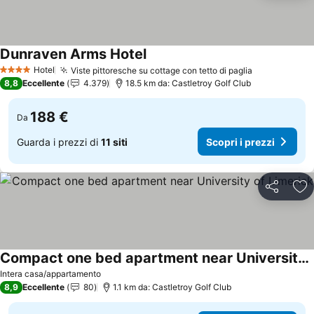
Dunraven Arms Hotel
Scopri i prezzi
Hotel
Viste pittoresche su cottage con tetto di paglia
Scopri i pre
4 Stelle
8,8
Eccellente
4.379
18.5 km da: Castletroy Golf Club
188 €
Da
Guarda i prezzi di
11 siti
Scopri i prezzi
Condividi
Agg
Compact one bed apartment near University of Limerick
Scopri i prezzi
Intera casa/appartamento
8,9
Eccellente
80
1.1 km da: Castletroy Golf Club