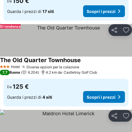
150 €
Da
Guarda i prezzi di
17 siti
Scopri i prezzi
Di tendenza
Condividi
Agg
The Old Quarter Townhouse
Scopri i prezzi
Hotel
Diverse opzioni per la colazione
Scopri i prezzi
3 Stelle
7,7
Buona
6.204
4.2 km da: Castletroy Golf Club
125 €
Da
Guarda i prezzi di
4 siti
Scopri i prezzi
Condividi
Agg