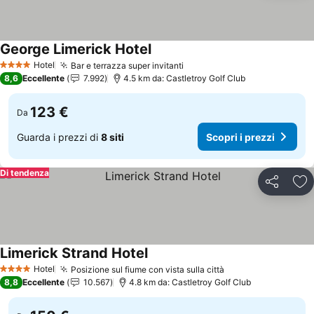
George Limerick Hotel
Scopri i prezzi
Hotel
Bar e terrazza super invitanti
Scopri i prezzi
4 Stelle
8,6
Eccellente
7.992
4.5 km da: Castletroy Golf Club
123 €
Da
Guarda i prezzi di
8 siti
Scopri i prezzi
Di tendenza
Condividi
Agg
Limerick Strand Hotel
Scopri i prezzi
Hotel
Posizione sul fiume con vista sulla città
Scopri i prezzi
4 Stelle
8,8
Eccellente
10.567
4.8 km da: Castletroy Golf Club