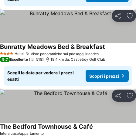
Condividi
Agg
Bunratty Meadows Bed & Breakfast
Scopri i prezz
Hotel
Viste panoramiche sui paesaggi irlandesi
Scopri i prezzi
4 Stelle
9,7
Eccellente
518
19.4 km da: Castletroy Golf Club
Scegli le date per vedere i prezzi
Scopri i prezzi
esatti
Condividi
Agg
The Bedford Townhouse & Café
Scopri i prezzi
Intera casa/appartamento