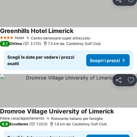
Condividi
Agg
Greenhills Hotel Limerick
Scopri i prezzi
Hotel
Centro benessere super attrezzato
Scopri i prezzi
4 Stelle
8,1
Ottima
3.170
7.5 km da: Castletroy Golf Club
Scegli le date per vedere i prezzi
Scopri i prezzi
esatti
Condividi
Agg
Dromroe Village University of Limerick
Scopri i p
Intera casa/appartamento
Ristorante italiano per famiglie
Scopri i prezzi
8,6
Eccellente
1.003
1.6 km da: Castletroy Golf Club