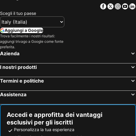
Cattedrale di San Patrizio
Aeroporto di Shannon
Facebook
Twitter
Insta
Yo
Inishmore Airport
Merrion Square
Scegli il tuo paese
The Convention Centre Dublin
Blackrock
Molly Malone
Dublin Connolly Station
Aggiungi a Google
Marlay Park
Heuston Station
Trova facilmente i nostri risultati:
aggiungi trivago a Google come fonte
The O2 Dublin
Lucan
preferita.
Azienda
Christ Church Cathedral
Centro storico
Parco Nazionale di Connemara
Porto di Galway
I nostri prodotti
Irish Stud
Guinness Store House
Ranelagh
Annacotty
Termini e politiche
Salthill
Eyre Square
Assistenza
Aran Islands
Phibsborough
O Connell Bridge
RDS Dublin
Accedi e approfitta dei vantaggi
Docklands
Santry
esclusivi per gli iscritti
Rocca di Cashel
Barna
Personalizza la tua esperienza
Dundrum Town Centre
Parco Nazionale di Killarney