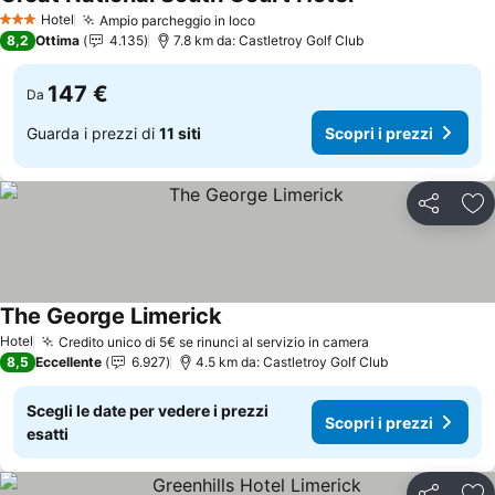
Scopri i prezzi
Hotel
Ampio parcheggio in loco
Scopri i prezzi
3 Stelle
8,2
Ottima
4.135
7.8 km da: Castletroy Golf Club
147 €
Da
Guarda i prezzi di
11 siti
Scopri i prezzi
Condividi
Agg
The George Limerick
Scopri i prezzi
Hotel
Credito unico di 5€ se rinunci al servizio in camera
Scopri i prezzi
8,5
Eccellente
6.927
4.5 km da: Castletroy Golf Club
Scegli le date per vedere i prezzi
Scopri i prezzi
esatti