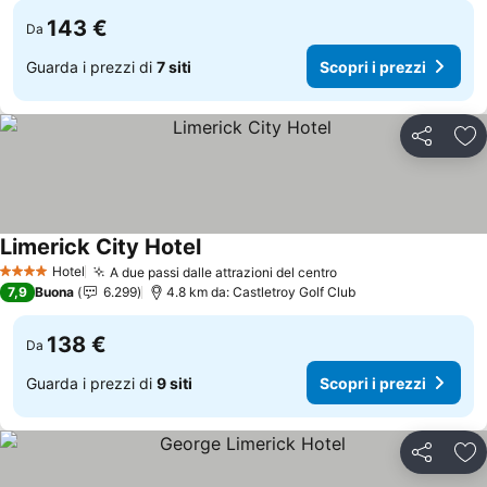
143 €
Da
Guarda i prezzi di
7 siti
Scopri i prezzi
Condividi
Agg
Limerick City Hotel
Scopri i prezzi
Hotel
A due passi dalle attrazioni del centro
Scopri i prezzi
4 Stelle
7,9
Buona
6.299
4.8 km da: Castletroy Golf Club
138 €
Da
Guarda i prezzi di
9 siti
Scopri i prezzi
Condividi
Agg