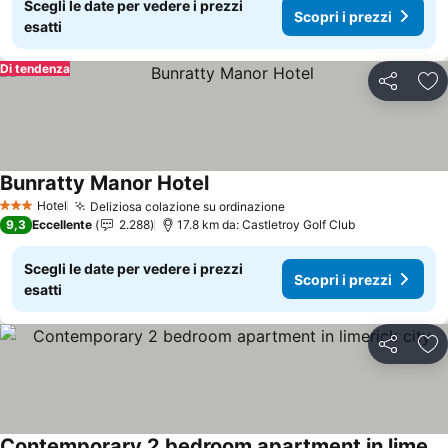
Scegli le date per vedere i prezzi
Scopri i prezzi
esatti
Di tendenza
Condividi
Agg
Bunratty Manor Hotel
Scopri i prezzi
Hotel
Deliziosa colazione su ordinazione
Scopri i prezzi
3 Stelle
9,3
Eccellente
2.288
17.8 km da: Castletroy Golf Club
Scegli le date per vedere i prezzi
Scopri i prezzi
esatti
Condividi
Agg
Contemporary 2 bedroom apartment in limerick city