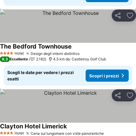
Condividi
Agg
The Bedford Townhouse
Scopri i prezzi
Hotel
Design degli interni distintivo
Scopri i prezzi
4 Stelle
9,3
Eccellente
2.182
4.5 km da: Castletroy Golf Club
Scegli le date per vedere i prezzi
Scopri i prezzi
esatti
Condividi
Agg
Clayton Hotel Limerick
Scopri i prezzi
Hotel
Cena sul lungomare con viste panoramiche
Scopri i prezz
4 Stelle