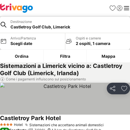
Preferiti
Accedi
Me
Destinazione
Castletroy Golf Club, Limerick
Arrivo/Partenza
Ospiti e camere
Scegli date
2 ospiti, 1 camera
Ordina
Filtra
Mappa
Sistemazioni a Limerick vicino a: Castletroy
Golf Club (Limerick, Irlanda)
Come i pagamenti influiscono sul posizionamento
Condividi
Agg
Castletroy Park Hotel
Scopri i prezzi
Hotel
Sistemazioni che accettano animali domestici
Scopri i pre
4 Stelle