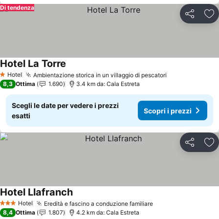
Di tendenza
Condividi
Agg
Hotel La Torre
Scopri i prezzi
Hotel
Ambientazione storica in un villaggio di pescatori
Scopri i prezz
1 Stelle
8,3
Ottima
1.690
3.4 km da: Cala Estreta
Scegli le date per vedere i prezzi
Scopri i prezzi
esatti
Condividi
Agg
Hotel Llafranch
Scopri i prezzi
Hotel
Eredità e fascino a conduzione familiare
Scopri i prezzi
3 Stelle
8,4
Ottima
1.807
4.2 km da: Cala Estreta