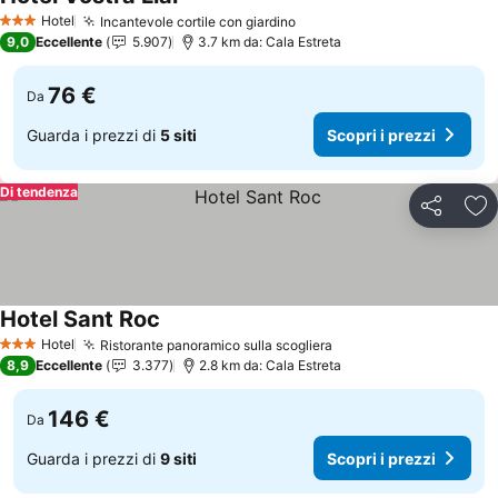
Scopri i prezzi
Hotel
Incantevole cortile con giardino
Scopri i prezzi
3 Stelle
9,0
Eccellente
5.907
3.7 km da: Cala Estreta
76 €
Da
Guarda i prezzi di
5 siti
Scopri i prezzi
Di tendenza
Condividi
Agg
Hotel Sant Roc
Scopri i prezzi
Hotel
Ristorante panoramico sulla scogliera
Scopri i prezzi
3 Stelle
8,9
Eccellente
3.377
2.8 km da: Cala Estreta
146 €
Da
Guarda i prezzi di
9 siti
Scopri i prezzi