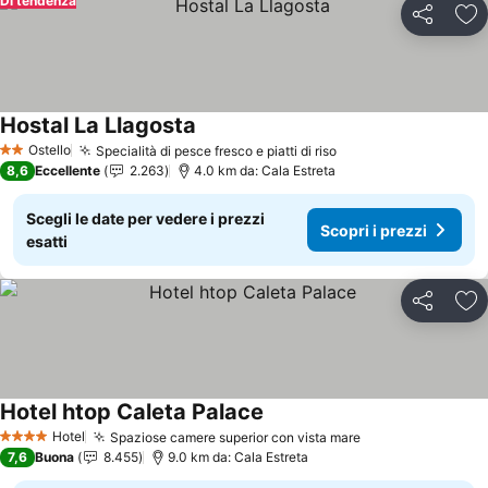
Di tendenza
Condividi
Agg
Hostal La Llagosta
Scopri i prezzi
Ostello
Specialità di pesce fresco e piatti di riso
Scopri i prezzi
2 Stelle
8,6
Eccellente
2.263
4.0 km da: Cala Estreta
Scegli le date per vedere i prezzi
Scopri i prezzi
esatti
Condividi
Agg
Hotel htop Caleta Palace
Scopri i prezzi
Hotel
Spaziose camere superior con vista mare
Scopri i prezzi
4 Stelle
7,6
Buona
8.455
9.0 km da: Cala Estreta