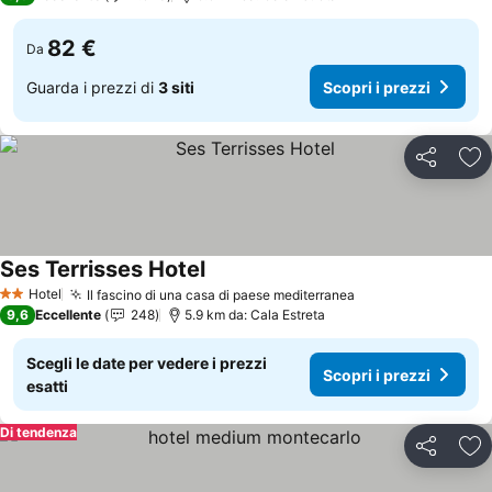
82 €
Da
Guarda i prezzi di
3 siti
Scopri i prezzi
Condividi
Agg
Ses Terrisses Hotel
Scopri i prezzi
Hotel
Il fascino di una casa di paese mediterranea
Scopri i prezzi
2 Stelle
9,6
Eccellente
248
5.9 km da: Cala Estreta
Scegli le date per vedere i prezzi
Scopri i prezzi
esatti
Di tendenza
Condividi
Agg