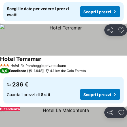
Scegli le date per vedere i prezzi
Scopri i prezzi
esatti
Condividi
Agg
Hotel Terramar
Scopri i prezzi
Hotel
Parcheggio privato sicuro
Scopri i prezzi
3 Stelle
8,9
Eccellente
1.948
4.1 km da: Cala Estreta
236 €
Da
Guarda i prezzi di
8 siti
Scopri i prezzi
Di tendenza
Condividi
Agg