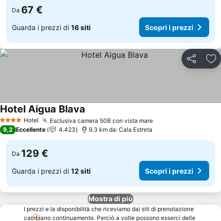
67 €
Da
Guarda i prezzi di
16 siti
Scopri i prezzi
Condividi
Agg
Hotel Aigua Blava
Scopri i prezzi
Hotel
Esclusiva camera 50B con vista mare
Scopri i prezzi
4 Stelle
9,2
Eccellente
4.423
9.3 km da: Cala Estreta
129 €
Da
Guarda i prezzi di
12 siti
Scopri i prezzi
Mostra di più
I prezzi e la disponibilità che riceviamo dai siti di prenotazione
cambiano continuamente. Perciò a volte possono esserci delle