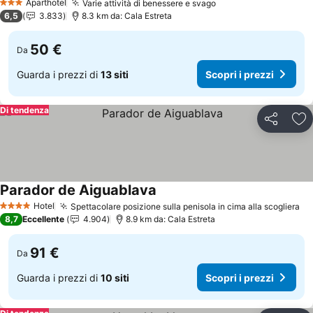
Aparthotel
Varie attività di benessere e svago
Scopri i prezzi
3 Stelle
6,5
3.833
8.3 km da: Cala Estreta
50 €
Da
Guarda i prezzi di
13 siti
Scopri i prezzi
Di tendenza
Condividi
Agg
Parador de Aiguablava
Scopri i prezzi
Hotel
Spettacolare posizione sulla penisola in cima alla scogliera
Sc
4 Stelle
8,7
Eccellente
4.904
8.9 km da: Cala Estreta
91 €
Da
Guarda i prezzi di
10 siti
Scopri i prezzi