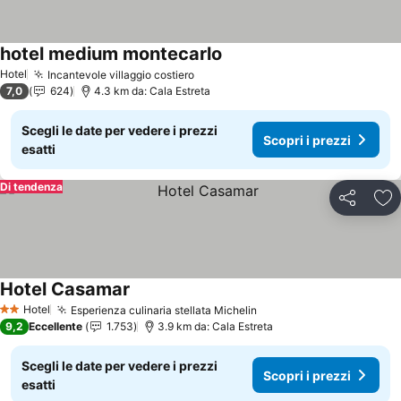
hotel medium montecarlo
Scopri i prezzi
Hotel
Incantevole villaggio costiero
Scopri i prezzi
7,0
624
4.3 km da: Cala Estreta
Scegli le date per vedere i prezzi
Scopri i prezzi
esatti
Di tendenza
Condividi
Agg
Hotel Casamar
Scopri i prezzi
Hotel
Esperienza culinaria stellata Michelin
Scopri i prezzi
2 Stelle
9,2
Eccellente
1.753
3.9 km da: Cala Estreta
Scegli le date per vedere i prezzi
Scopri i prezzi
esatti