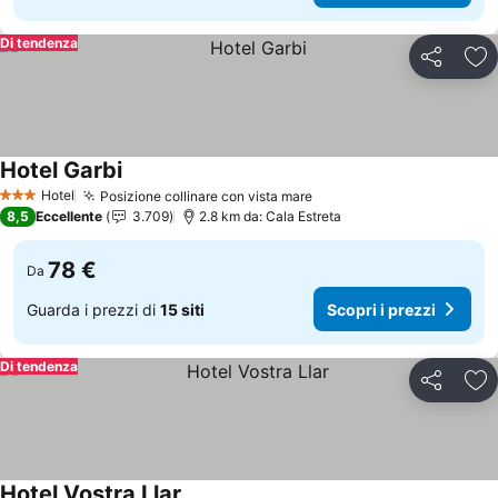
Di tendenza
Condividi
Agg
Hotel Garbi
Scopri i prezzi
Hotel
Posizione collinare con vista mare
Scopri i prezzi
3 Stelle
8,5
Eccellente
3.709
2.8 km da: Cala Estreta
78 €
Da
Guarda i prezzi di
15 siti
Scopri i prezzi
Di tendenza
Condividi
Agg
Hotel Vostra Llar