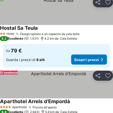
Condividi
Agg
Hostal Sa Teula
Scopri i prezzi
Hotel
Design ispirato a un capanno da vela boho
Scopri i prezzi
2 Stelle
9,2
Eccellente
1.431
4.2 km da: Cala Estreta
79 €
Da
Guarda i prezzi di
8 siti
Scopri i prezzi
Di tendenza
Condividi
Agg
Aparthotel Arrels d'Empordà
Scopri i prezzi
Aparthotel
Piscina all'aperto
Scopri i prezzi
4 Stelle
8,8
Eccellente
2.943
5.9 km da: Cala Estreta