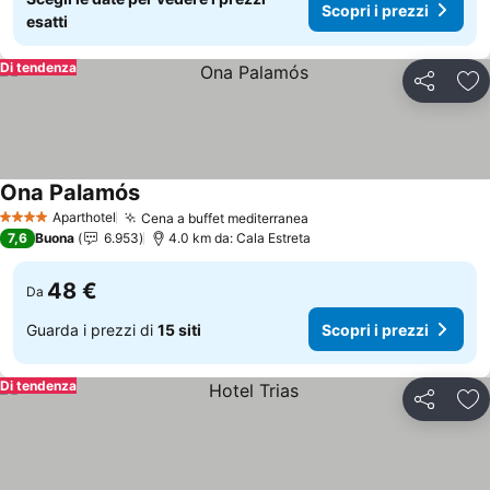
Scopri i prezzi
esatti
Di tendenza
Condividi
Agg
Ona Palamós
Scopri i prezzi
Aparthotel
Cena a buffet mediterranea
Scopri i prezzi
4 Stelle
7,6
Buona
6.953
4.0 km da: Cala Estreta
48 €
Da
Guarda i prezzi di
15 siti
Scopri i prezzi
Di tendenza
Condividi
Agg