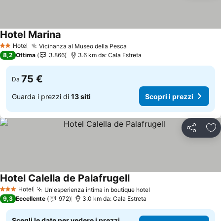
Hotel Marina
Scopri i prezzi
Hotel
Vicinanza al Museo della Pesca
Scopri i prezzi
2 Stelle
8,2
Ottima
3.866
3.6 km da: Cala Estreta
75 €
Da
Guarda i prezzi di
13 siti
Scopri i prezzi
Condividi
Agg
Hotel Calella de Palafrugell
Scopri i prezzi
Hotel
Un'esperienza intima in boutique hotel
Scopri i prezzi
3 Stelle
9,3
Eccellente
972
3.0 km da: Cala Estreta
Scegli le date per vedere i prezzi