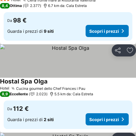
Cena fronte mare al Ristorante Valentina
Scopri i prezzi
3 Stelle
8,4
Ottima
2.377
6.7 km da: Cala Estreta
98 €
Da
Guarda i prezzi di
9 siti
Scopri i prezzi
Condividi
Agg
Hostal Spa Olga
Scopri i prezzi
Hotel
Cucina gourmet dello Chef Frances i Pau
Scopri i prezzi
8,9
Eccellente
2.023
5.5 km da: Cala Estreta
112 €
Da
Guarda i prezzi di
2 siti
Scopri i prezzi