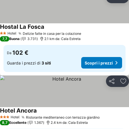
Condividi
Agg
Hostal La Fosca
Scopri i prezzi
Hotel
Delizie fatte in casa per la colazione
Scopri i prezzi
2 Stelle
7,7
Buona
3.731
2.1 km da: Cala Estreta
102 €
Da
Guarda i prezzi di
3 siti
Scopri i prezzi
Condividi
Agg
Hotel Ancora
Scopri i prezzi
Hotel
Ristorante mediterraneo con terrazza giardino
Scopri i prezz
3 Stelle
8,7
Eccellente
1.367
2.4 km da: Cala Estreta