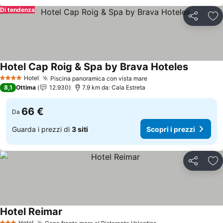
Di tendenza
Condividi
Agg
Hotel Cap Roig & Spa by Brava Hoteles
Scopri i 
Hotel
Piscina panoramica con vista mare
Scopri i prezzi
4 Stelle
8,1
Ottima
12.930
7.9 km da: Cala Estreta
66 €
Da
Guarda i prezzi di
3 siti
Scopri i prezzi
Condividi
Agg
Hotel Reimar
Scopri i prezzi
Hotel