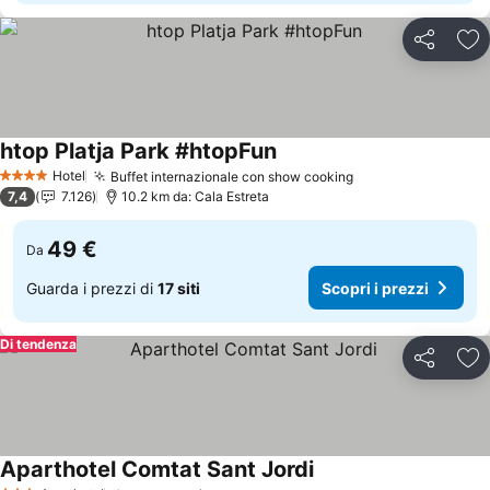
Condividi
Agg
htop Platja Park #htopFun
Scopri i prezzi
Hotel
Buffet internazionale con show cooking
Scopri i prezzi
4 Stelle
7,4
7.126
10.2 km da: Cala Estreta
49 €
Da
Guarda i prezzi di
17 siti
Scopri i prezzi
Di tendenza
Condividi
Agg
Aparthotel Comtat Sant Jordi
Scopri i prezzi