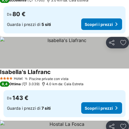
9,0
Eccellente
1.700
3.0 km da: Cala Estreta
80 €
Da
Guarda i prezzi di
5 siti
Scopri i prezzi
Condividi
Agg
Isabella's Llafranc
Scopri i prezzi
Hotel
Piscine private con vista
Scopri i prezzi
4 Stelle
8,4
Ottima
3.039
4.0 km da: Cala Estreta
143 €
Da
Guarda i prezzi di
7 siti
Scopri i prezzi