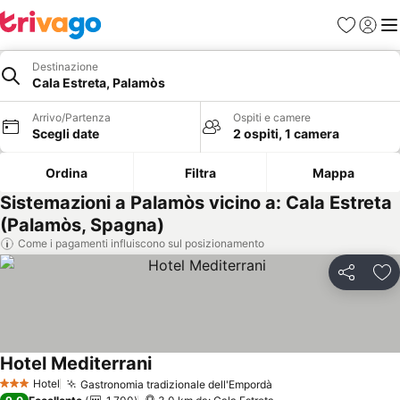
Preferiti
Accedi
Me
Destinazione
Cala Estreta, Palamòs
Arrivo/Partenza
Ospiti e camere
Scegli date
2 ospiti, 1 camera
Ordina
Filtra
Mappa
Sistemazioni a Palamòs vicino a: Cala Estreta
(Palamòs, Spagna)
Come i pagamenti influiscono sul posizionamento
Condividi
Agg
Hotel Mediterrani
Scopri i prezzi
Hotel
Gastronomia tradizionale dell'Empordà
Scopri i prezzi
3 Stelle