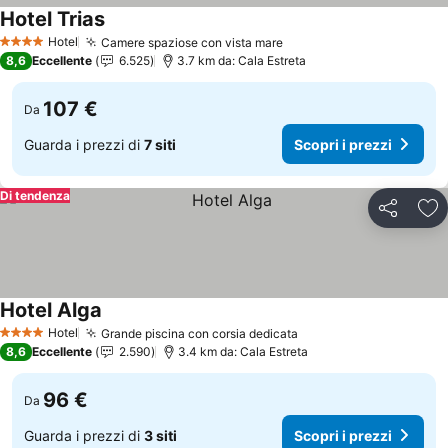
Hotel Trias
Scopri i prezzi
Hotel
Camere spaziose con vista mare
Scopri i prezzi
4 Stelle
8,6
Eccellente
6.525
3.7 km da: Cala Estreta
107 €
Da
Guarda i prezzi di
7 siti
Scopri i prezzi
Di tendenza
Condividi
Agg
Hotel Alga
Scopri i prezzi
Hotel
Grande piscina con corsia dedicata
Scopri i prezzi
4 Stelle
8,6
Eccellente
2.590
3.4 km da: Cala Estreta
96 €
Da
Guarda i prezzi di
3 siti
Scopri i prezzi