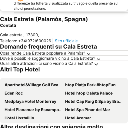
differenze tra l’offerta visualizzata su trivago e quella presente sul
sito di prenotazione.
Cala Estreta (Palamòs, Spagna)
Contatti
Cala estreta
,
17300
,
Telefono
:
+34(972)600026
|
Sito ufficiale
Domande frequenti su Cala Estreta
Cosa rende Cala Estreta popolare a Palamòs?
Dove è possibile soggiornare vicino a Cala Estreta?
Quali altre attrazioni ci sono vicino a Cala Estreta?
Altri Top Hotel
Aparthotel&Village Golf Beach
htop Platja Park #htopFun
Eden Roc
Hotel htop Caleta Palace
Medplaya Hotel Monterrey
Hotel Cap Roig & Spa by Brava Hoteles
Hotel Planamar by Escampa Hotels
Hotel Spa Pinar del Mar
Hotel Hostalillo
Hotel Aromar
Altre destinazioni con spiaggia molto
Ilunion Caleta Park
Hotel Rosa