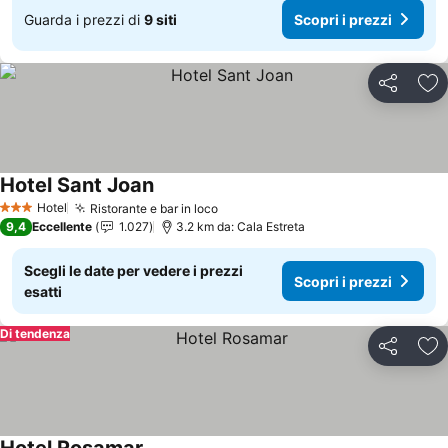
Guarda i prezzi di
9 siti
Scopri i prezzi
Condividi
Agg
Hotel Sant Joan
Scopri i prezzi
Hotel
Ristorante e bar in loco
Scopri i prezzi
3 Stelle
9,4
Eccellente
1.027
3.2 km da: Cala Estreta
Scegli le date per vedere i prezzi
Scopri i prezzi
esatti
Di tendenza
Condividi
Agg