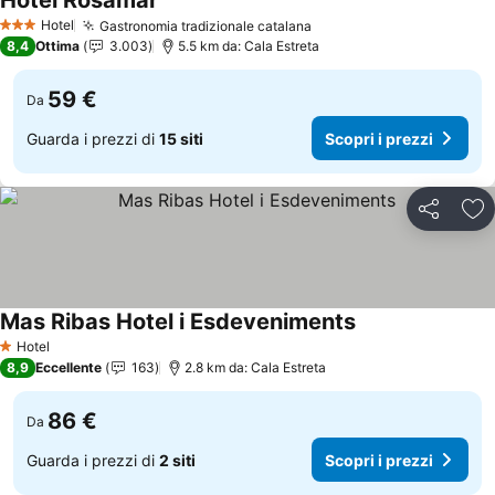
Hotel Rosamar
Scopri i prezzi
Hotel
Gastronomia tradizionale catalana
Scopri i prezzi
3 Stelle
8,4
Ottima
3.003
5.5 km da: Cala Estreta
59 €
Da
Guarda i prezzi di
15 siti
Scopri i prezzi
Condividi
Agg
Mas Ribas Hotel i Esdeveniments
Scopri i prezzi
Hotel
1 Stelle
8,9
Eccellente
163
2.8 km da: Cala Estreta
86 €
Da
Guarda i prezzi di
2 siti
Scopri i prezzi