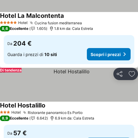
Hotel La Malcontenta
Scopri i prezzi
Hotel
Cucina fusion mediterranea
Scopri i prezzi
5 Stelle
8,6
Eccellente
1.605
1.8 km da: Cala Estreta
204 €
Da
Guarda i prezzi di
10 siti
Scopri i prezzi
Di tendenza
Condividi
Agg
Hotel Hostalillo
Scopri i prezzi
Hotel
Ristorante panoramico Es Portio
Scopri i prezzi
3 Stelle
8,9
Eccellente
6.642
6.9 km da: Cala Estreta
57 €
Da