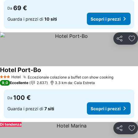
69 €
Da
Guarda i prezzi di
10 siti
Scopri i prezzi
Condividi
Agg
Hotel Port-Bo
Scopri i prezzi
Hotel
Eccezionale colazione a buffet con show cooking
Scopri i pr
3 Stelle
9,0
Eccellente
2.637
3.3 km da: Cala Estreta
100 €
Da
Guarda i prezzi di
7 siti
Scopri i prezzi
Di tendenza
Condividi
Agg