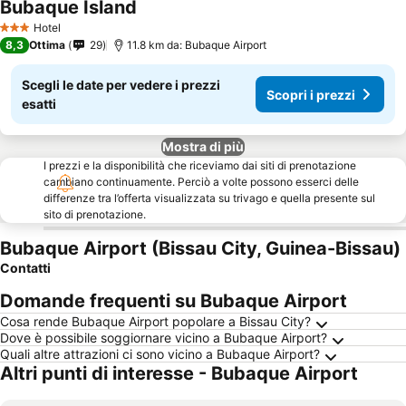
Bubaque Island
Hotel
3 Stelle
8,3
Ottima
29
11.8 km da: Bubaque Airport
Scegli le date per vedere i prezzi
Scopri i prezzi
esatti
Mostra di più
I prezzi e la disponibilità che riceviamo dai siti di prenotazione
cambiano continuamente. Perciò a volte possono esserci delle
differenze tra l’offerta visualizzata su trivago e quella presente sul
sito di prenotazione.
Bubaque Airport (Bissau City, Guinea-Bissau)
Contatti
Domande frequenti su Bubaque Airport
Cosa rende Bubaque Airport popolare a Bissau City?
Dove è possibile soggiornare vicino a Bubaque Airport?
Quali altre attrazioni ci sono vicino a Bubaque Airport?
Altri punti di interesse - Bubaque Airport