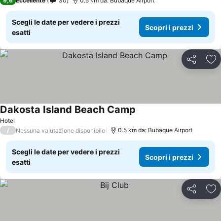
9,6
Eccellente
30
0.5 km da: Bubaque Airport
Scegli le date per vedere i prezzi
Scopri i prezzi
esatti
Condividi
Agg
Dakosta Island Beach Camp
Hotel
/
0.5 km da: Bubaque Airport
Nessuna valutazione disponibile
Scegli le date per vedere i prezzi
Scopri i prezzi
esatti
Condividi
Agg