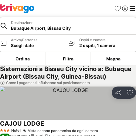
Preferiti
Accedi
Me
Destinazione
Bubaque Airport, Bissau City
Arrivo/Partenza
Ospiti e camere
Scegli date
2 ospiti, 1 camera
Ordina
Filtra
Mappa
Sistemazioni a Bissau City vicino a: Bubaque
Airport (Bissau City, Guinea-Bissau)
Come i pagamenti influiscono sul posizionamento
Condividi
Agg
CAJOU LODGE
Hotel
Vista oceano panoramica da ogni camera
3 Stelle