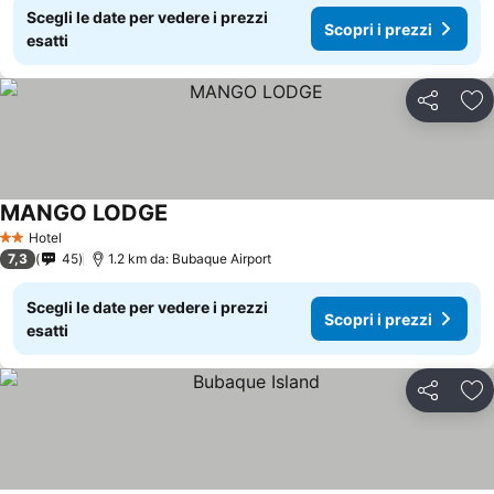
Scegli le date per vedere i prezzi
Scopri i prezzi
esatti
Condividi
Agg
MANGO LODGE
Hotel
2 Stelle
7,3
45
1.2 km da: Bubaque Airport
Scegli le date per vedere i prezzi
Scopri i prezzi
esatti
Condividi
Agg