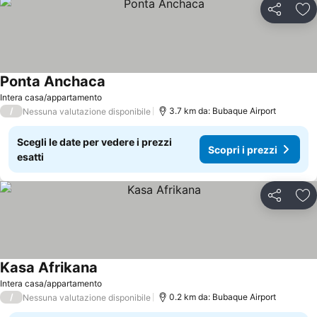
Condividi
Agg
Ponta Anchaca
Intera casa/appartamento
/
3.7 km da: Bubaque Airport
Nessuna valutazione disponibile
Scegli le date per vedere i prezzi
Scopri i prezzi
esatti
Condividi
Agg
Kasa Afrikana
Intera casa/appartamento
/
0.2 km da: Bubaque Airport
Nessuna valutazione disponibile