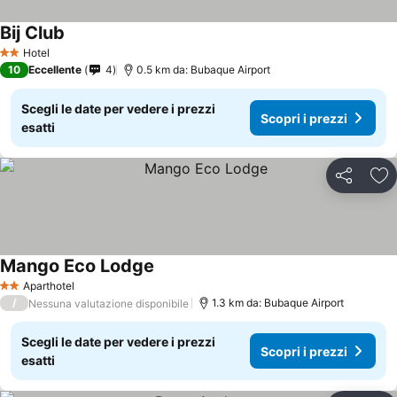
Bij Club
Hotel
2 Stelle
10
Eccellente
4
0.5 km da: Bubaque Airport
Scegli le date per vedere i prezzi
Scopri i prezzi
esatti
Condividi
Agg
Mango Eco Lodge
Aparthotel
2 Stelle
/
1.3 km da: Bubaque Airport
Nessuna valutazione disponibile
Scegli le date per vedere i prezzi
Scopri i prezzi
esatti