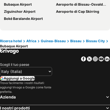
Bubaque Airport
Aeroporto di Bissau-Osvaldo Viera
Ziguinchor Airport
Aeroporto di Cap Skirring
Boké Baralande Airport
Ricerca hotel
Africa
Guinea-Bissau
Bissau
Bissau City
Bubaque Airport
Facebook
Twitter
Insta
Yo
Scegli il tuo paese
Aggiungi a Google
Trova facilmente i nostri risultati:
aggiungi trivago a Google come fonte
preferita.
Azienda
I nostri prodotti