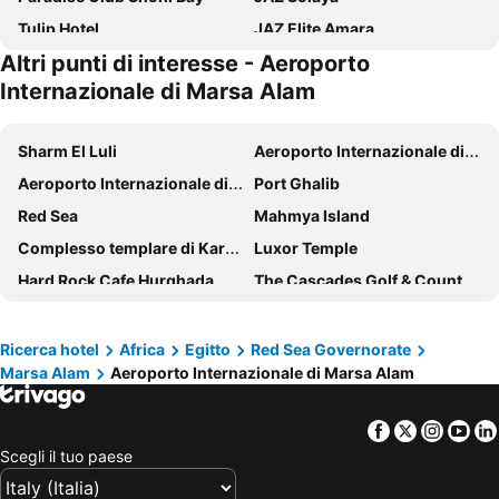
Tulip Hotel
JAZ Elite Amara
Altri punti di interesse - Aeroporto
Alaya - Adults Only
Steigenberger Resort Alaya Marsa Alam – Red Sea
Internazionale di Marsa Alam
JAZ Elite Amara
Crowne Plaza Sahara Oasis
Crowne Plaza Sahara Sands Port Ghalib
JAZ Samaya Resort
Sharm El Luli
Aeroporto Internazionale di Marsa Alam
Marina View
Jaz Amara All Inclusive
Aeroporto Internazionale di Hurghada
Port Ghalib
Red Sea
Mahmya Island
Complesso templare di Karnak
Luxor Temple
Hard Rock Cafe Hurghada
The Cascades Golf & Country Club
Museo di Luxor
Madinat Makadi Golf Resort
Marsa Shagra Dive Resort
Luxor International Airport
Ricerca hotel
Africa
Egitto
Red Sea Governorate
Marsa Alam
Aeroporto Internazionale di Marsa Alam
Coral Garden Dive Center
Ali Baba
Pioneer Divers
Sea Horse Stable Sahl Hasheesh
Facebook
Twitter
Insta
Yo
Papas Beach Club
Sim Sim Tours
Scegli il tuo paese
Bordiehns
Ramesseum