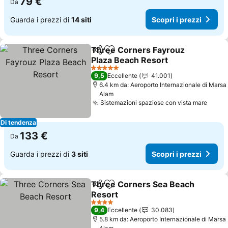
79 €
Da
Guarda i prezzi di
14 siti
Scopri i prezzi
Three Corners Fayrouz
Condividi
Aggiungi ai preferiti
Plaza Beach Resort
Scopri i prezzi
5 Stelle
9,5
Eccellente
41.001
6.4 km da: Aeroporto Internazionale di Marsa
Alam
Sistemazioni spaziose con vista mare
Scopr
Di tendenza
133 €
Da
Guarda i prezzi di
3 siti
Scopri i prezzi
Three Corners Sea Beach
Condividi
Aggiungi ai preferiti
Resort
Scopri i prezzi
4 Stelle
9,4
Eccellente
30.083
5.8 km da: Aeroporto Internazionale di Marsa