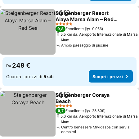
Steigenberger Resort
Condividi
Aggiungi ai preferiti
Alaya Marsa Alam – Red
Sea
Scopri i prezzi
5 Stelle
9,8
Eccellente
9.956
5.5 km da: Aeroporto Internazionale di Marsa
Alam
Ampio paesaggio di piscine
Scopri i prez
249 €
Da
Guarda i prezzi di
5 siti
Scopri i prezzi
Steigenberger Coraya
Condividi
Aggiungi ai preferiti
Beach
Scopri i prezzi
5 Stelle
9,7
Eccellente
28.809
5.6 km da: Aeroporto Internazionale di Marsa
Alam
Centro benessere Mividaspa con servizi
completi