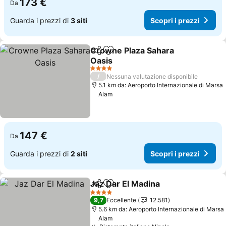
173 €
Da
Guarda i prezzi di
3 siti
Scopri i prezzi
Crowne Plaza Sahara
Condividi
Aggiungi ai preferiti
Oasis
Scopri i prezzi
4 Stelle
/
Nessuna valutazione disponibile
5.1 km da: Aeroporto Internazionale di Marsa
Alam
147 €
Da
Guarda i prezzi di
2 siti
Scopri i prezzi
Jaz Dar El Madina
Condividi
Aggiungi ai preferiti
Scopri i 
4 Stelle
9,7
Eccellente
12.581
5.6 km da: Aeroporto Internazionale di Marsa
Alam