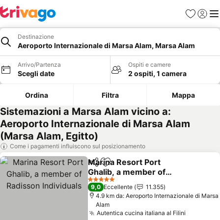
Preferiti
Accedi
Me
Destinazione
Aeroporto Internazionale di Marsa Alam, Marsa Alam
Arrivo/Partenza
Ospiti e camere
Scegli date
2 ospiti, 1 camera
Ordina
Filtra
Mappa
Sistemazioni a Marsa Alam vicino a:
Aeroporto Internazionale di Marsa Alam
(Marsa Alam, Egitto)
Come i pagamenti influiscono sul posizionamento
Marina Resort Port
Condividi
Aggiungi ai preferiti
Ghalib, a member of
Radisson Individuals
Scopri i prezzi
5 Stelle
9,0
Eccellente
11.355
4.9 km da: Aeroporto Internazionale di Marsa
Alam
Autentica cucina italiana al Filini
Scopri i 