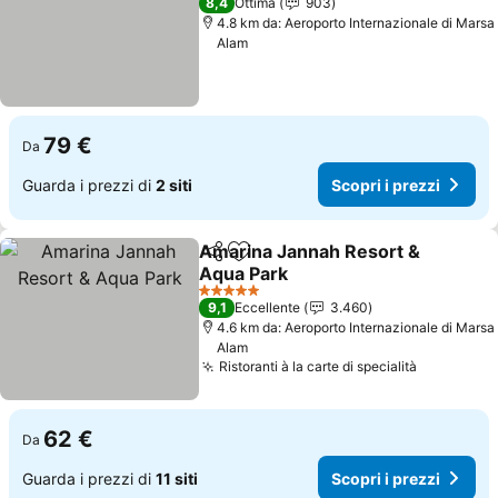
Scopri i prezzi
8,4
Ottima
903
4.8 km da: Aeroporto Internazionale di Marsa
Alam
79 €
Da
Guarda i prezzi di
2 siti
Scopri i prezzi
Amarina Jannah Resort &
Condividi
Aggiungi ai preferiti
Aqua Park
Scopri i prezzi
5 Stelle
9,1
Eccellente
3.460
4.6 km da: Aeroporto Internazionale di Marsa
Alam
Ristoranti à la carte di specialità
Scopri i p
62 €
Da
Guarda i prezzi di
11 siti
Scopri i prezzi