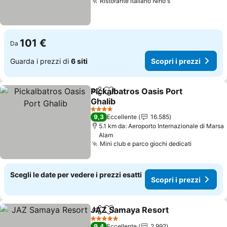
Ristorante italiano Nino's
Scopri i prezzi
101 €
Da
Guarda i prezzi di
6 siti
Scopri i prezzi
Pickalbatros Oasis Port
Condividi
Aggiungi ai preferiti
Ghalib
Scopri i prezzi
4 Stelle
9,3
Eccellente
16.585
5.1 km da: Aeroporto Internazionale di Marsa
Alam
Mini club e parco giochi dedicati
Scopri i 
Scegli le date per vedere i prezzi esatti
Scopri i prezzi
JAZ Samaya Resort
Condividi
Aggiungi ai preferiti
Scopri 
5 Stelle
9,4
Eccellente
2.992