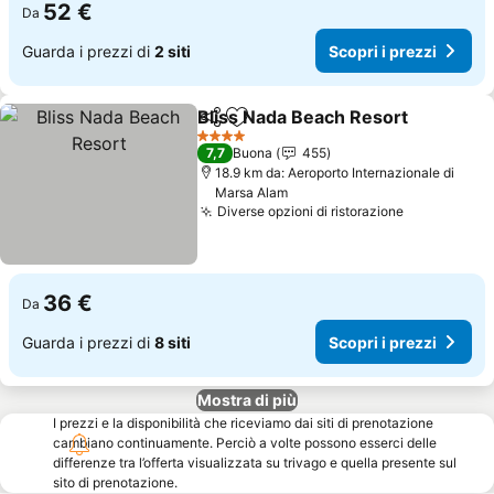
52 €
Da
Guarda i prezzi di
2 siti
Scopri i prezzi
Bliss Nada Beach Resort
Condividi
Aggiungi ai preferiti
Sc
4 Stelle
7,7
Buona
455
18.9 km da: Aeroporto Internazionale di
Marsa Alam
Diverse opzioni di ristorazione
Scopri i pr
36 €
Da
Guarda i prezzi di
8 siti
Scopri i prezzi
Mostra di più
I prezzi e la disponibilità che riceviamo dai siti di prenotazione
cambiano continuamente. Perciò a volte possono esserci delle
differenze tra l’offerta visualizzata su trivago e quella presente sul
sito di prenotazione.