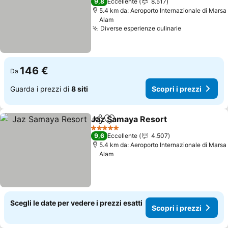
9,8
Eccellente
8.517
5.4 km da: Aeroporto Internazionale di Marsa
Alam
Diverse esperienze culinarie
Scopri i pre
146 €
Da
Guarda i prezzi di
8 siti
Scopri i prezzi
Jaz Samaya Resort
Condividi
Aggiungi ai preferiti
Scopri 
5 Stelle
9,6
Eccellente
4.507
5.4 km da: Aeroporto Internazionale di Marsa
Alam
Scegli le date per vedere i prezzi esatti
Scopri i prezzi