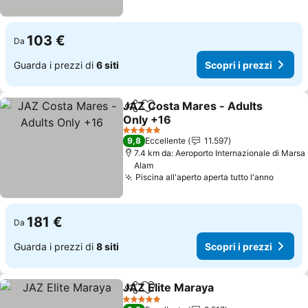
103 €
Da
Guarda i prezzi di
6 siti
Scopri i prezzi
JAZ Costa Mares - Adults
Condividi
Aggiungi ai preferiti
Only +16
Scopri i prezzi
5 Stelle
9,8
Eccellente
11.597
7.4 km da: Aeroporto Internazionale di Marsa
Alam
Piscina all'aperto aperta tutto l'anno
Scopri
181 €
Da
Guarda i prezzi di
8 siti
Scopri i prezzi
JAZ Elite Maraya
Condividi
Aggiungi ai preferiti
Scopri i p
5 Stelle