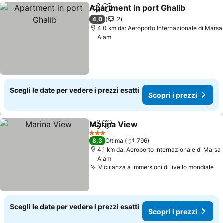
Apartment in port Ghalib
Condividi
Aggiungi ai preferiti
S
4,0
2
4.0 km da: Aeroporto Internazionale di Marsa
Alam
Scegli le date per vedere i prezzi esatti
Scopri i prezzi
Marina View
Condividi
Aggiungi ai preferiti
Scopri i prezz
3 Stelle
8,3
Ottima
796
4.1 km da: Aeroporto Internazionale di Marsa
Alam
Vicinanza a immersioni di livello mondiale
Sc
Scegli le date per vedere i prezzi esatti
Scopri i prezzi