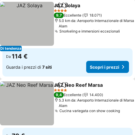
JAZ Solaya
Condividi
Aggiungi ai preferiti
Scopri i prezzi
4 Stelle
9,7
Eccellente
18.071
5.0 km da: Aeroporto Internazionale di Marsa
Alam
Snorkeling e immersioni eccezionali
Scopri
Di tendenza
114 €
Da
Guarda i prezzi di
7 siti
Scopri i prezzi
JAZ Neo Reef Marsa
Condividi
Aggiungi ai preferiti
Scopr
4 Stelle
9,4
Eccellente
14.400
5.3 km da: Aeroporto Internazionale di Marsa
Alam
Cucina variegata con show cooking
Scopri