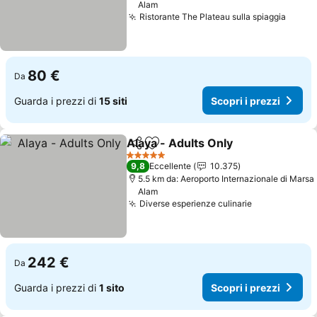
Alam
Ristorante The Plateau sulla spiaggia
Scopri
80 €
Da
Guarda i prezzi di
15 siti
Scopri i prezzi
Alaya - Adults Only
Condividi
Aggiungi ai preferiti
Scopri 
5 Stelle
9,8
Eccellente
10.375
5.5 km da: Aeroporto Internazionale di Marsa
Alam
Diverse esperienze culinarie
Scopri i pre
242 €
Da
Guarda i prezzi di
1 sito
Scopri i prezzi