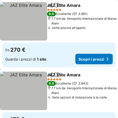
JAZ Elite Amara
Condividi
Aggiungi ai preferiti
Scopri i p
5 Stelle
9,8
Eccellente
3.991
7.7 km da: Aeroporto Internazionale di Marsa
Alam
Sette piscine all'aperto
Scopri i prezzi
270 €
Da
Guarda i prezzi di
1 sito
Scopri i prezzi
JAZ Elite Amara
Condividi
Aggiungi ai preferiti
Scopri i p
5 Stelle
9,8
Eccellente
3.943
7.7 km da: Aeroporto Internazionale di Marsa
Alam
Varie opzioni di ristorazione à la carte
Scopr