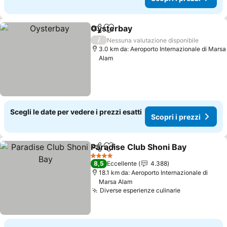
Oysterbay
Condividi
Aggiungi ai preferiti
Scopri i prezzi
/
Nessuna valutazione disponibile
3.0 km da: Aeroporto Internazionale di Marsa
Alam
Scegli le date per vedere i prezzi esatti
Scopri i prezzi
Paradise Club Shoni Bay
Condividi
Aggiungi ai preferiti
Sc
4 Stelle
8,5
Eccellente
4.388
18.1 km da: Aeroporto Internazionale di
Marsa Alam
Diverse esperienze culinarie
Scopri i pre