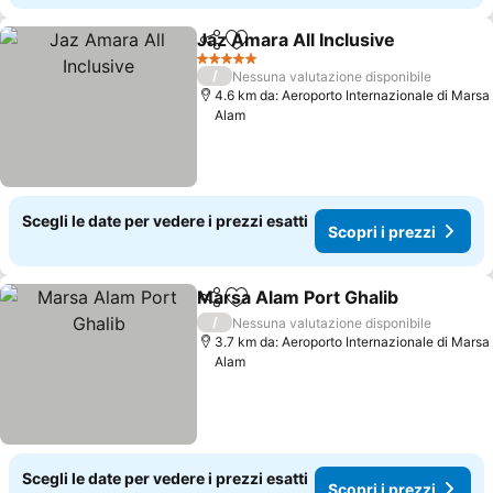
Jaz Amara All Inclusive
Condividi
Aggiungi ai preferiti
Sco
5 Stelle
/
Nessuna valutazione disponibile
4.6 km da: Aeroporto Internazionale di Marsa
Alam
Scegli le date per vedere i prezzi esatti
Scopri i prezzi
Marsa Alam Port Ghalib
Condividi
Aggiungi ai preferiti
Sco
/
Nessuna valutazione disponibile
3.7 km da: Aeroporto Internazionale di Marsa
Alam
Scegli le date per vedere i prezzi esatti
Scopri i prezzi