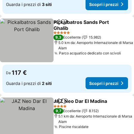
Guarda i prezzi di
3 siti
Scopri i prezzi
Pickalbatros Sands Port
Condividi
Aggiungi ai preferiti
Ghalib
Scopri i prezzi
5 Stelle
9,3
Eccellente
15.982
5.0 km da: Aeroporto Internazionale di Marsa
Alam
Parco acquatico dedicato con scivoli
Scopri
117 €
Da
Guarda i prezzi di
2 siti
Scopri i prezzi
JAZ Neo Dar El Madina
Condividi
Aggiungi ai preferiti
Sco
4 Stelle
9,7
Eccellente
8.152
5.1 km da: Aeroporto Internazionale di Marsa
Alam
Piscine riscaldate
Scopri i prezzi