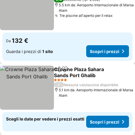
5.5 km da: Aeroporto Internazionale di Marsa
Alam
Tre piscine all'aperto per il relax
Scopri i p
132 €
Da
Guarda i prezzi di
1 sito
Scopri i prezzi
Crowne Plaza Sahara
Condividi
Aggiungi ai preferiti
Sands Port Ghalib
Scopri i prezzi
4 Stelle
/
Nessuna valutazione disponibile
5.1 km da: Aeroporto Internazionale di Marsa
Alam
Scegli le date per vedere i prezzi esatti
Scopri i prezzi