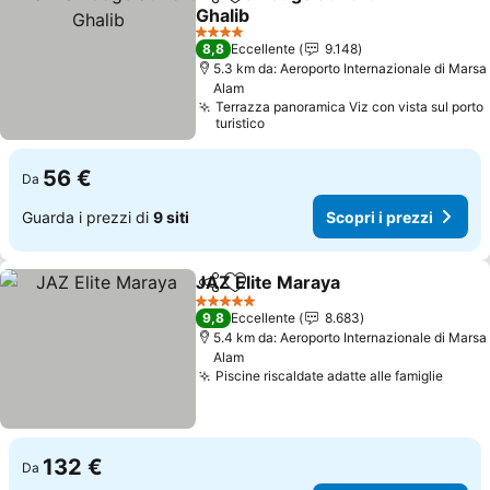
Condividi
Aggiungi ai preferiti
Ghalib
Scopri i prezzi
4 Stelle
8,8
Eccellente
9.148
5.3 km da: Aeroporto Internazionale di Marsa
Alam
Terrazza panoramica Viz con vista sul porto
turistico
56 €
Da
Guarda i prezzi di
9 siti
Scopri i prezzi
JAZ Elite Maraya
Condividi
Aggiungi ai preferiti
Scopri i p
5 Stelle
9,8
Eccellente
8.683
5.4 km da: Aeroporto Internazionale di Marsa
Alam
Piscine riscaldate adatte alle famiglie
Scopr
132 €
Da