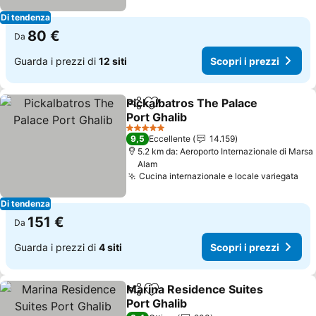
Di tendenza
80 €
Da
Guarda i prezzi di
12 siti
Scopri i prezzi
Pickalbatros The Palace
Condividi
Aggiungi ai preferiti
Port Ghalib
Scopri i prezzi
5 Stelle
9,5
Eccellente
14.159
5.2 km da: Aeroporto Internazionale di Marsa
Alam
Cucina internazionale e locale variegata
Sco
Di tendenza
151 €
Da
Guarda i prezzi di
4 siti
Scopri i prezzi
Marina Residence Suites
Condividi
Aggiungi ai preferiti
Port Ghalib