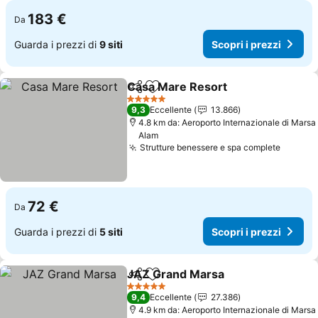
183 €
Da
Guarda i prezzi di
9 siti
Scopri i prezzi
Casa Mare Resort
Condividi
Aggiungi ai preferiti
Scopri i
5 Stelle
9,3
Eccellente
13.866
4.8 km da: Aeroporto Internazionale di Marsa
Alam
Strutture benessere e spa complete
Scopri 
72 €
Da
Guarda i prezzi di
5 siti
Scopri i prezzi
JAZ Grand Marsa
Condividi
Aggiungi ai preferiti
Scopri i 
5 Stelle
9,4
Eccellente
27.386
4.9 km da: Aeroporto Internazionale di Marsa