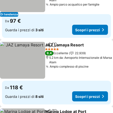
Alam
Ampio parco acquatico per famiglie
Scopri 
Di tendenza
97 €
Da
Guarda i prezzi di
3 siti
Scopri i prezzi
JAZ Lamaya Resort
Condividi
Aggiungi ai preferiti
Scopri 
5 Stelle
9,4
Eccellente
22.939
5.2 km da: Aeroporto Internazionale di Marsa
Alam
Ampio complesso di piscine
Scopri i prez
118 €
Da
Guarda i prezzi di
8 siti
Scopri i prezzi
Marina Lodge at Port