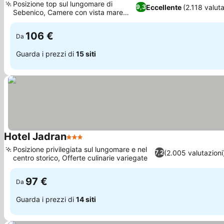
Posizione top sul lungomare di
Eccellente
(2.118 valuta
9,3
Sebenico, Camere con vista mare
Scopri i prezzi
panoramica
106 €
Da
Guarda i prezzi di
15 siti
Hotel Jadran
3 Stelle
Scopri i prezzi
Posizione privilegiata sul lungomare e nel
(2.005 valutazioni
7,2
centro storico, Offerte culinarie variegate
Scopri i prezzi
97 €
Da
Guarda i prezzi di
14 siti