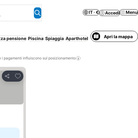
IT · €
Menu
Accedi
a
Apri la mappa
za pensione
Piscina
Spiaggia
Aparthotel
Aria condizionata
Int
i pagamenti influiscono sul posizionamento
Aggiungi ai preferiti
Condividi