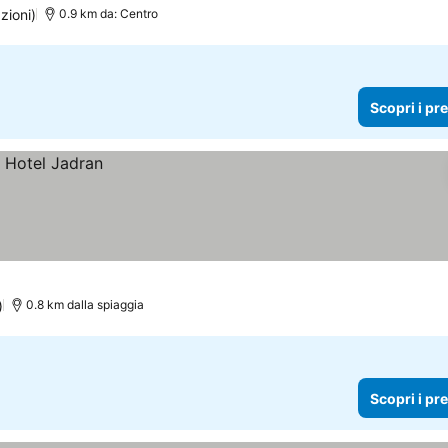
zioni)
0.9 km da: Centro
Scopri i pr
)
0.8 km dalla spiaggia
Scopri i pr