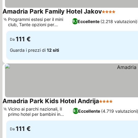
Amadria Park Family Hotel Jakov
4 Stelle
Scopri i 
Programmi estesi per il mini
Eccellente
(2.218 valutazioni)
9,1
club, Tante opzioni per
Scopri i prezzi
mangiare
111 €
Da
Guarda i prezzi di
12 siti
Amadria Park Kids Hotel Andrija
4 Stelle
Scopri i p
Vicino ai parchi nazionali, Il
Eccellente
(4.719 valutazioni
9,1
primo hotel per bambini in
Scopri i prezzi
Croazia
111 €
Da