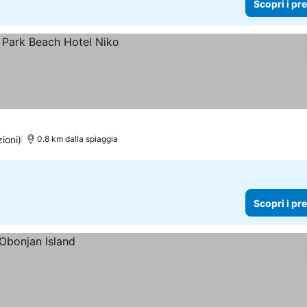
Scopri i pr
zi
ioni)
0.8 km dalla spiaggia
Scopri i pr