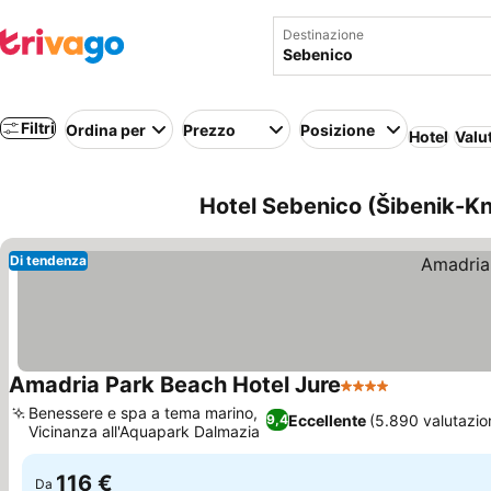
Destinazione
Filtri
Ordina per
Prezzo
Posizione
Hotel
Valu
Hotel Sebenico (Šibenik-Kn
Di tendenza
Amadria Park Beach Hotel Jure
4 Stelle
Scopri i pre
Benessere e spa a tema marino,
Eccellente
(5.890 valutazion
9,4
Vicinanza all'Aquapark Dalmazia
Scopri i prezzi
116 €
Da