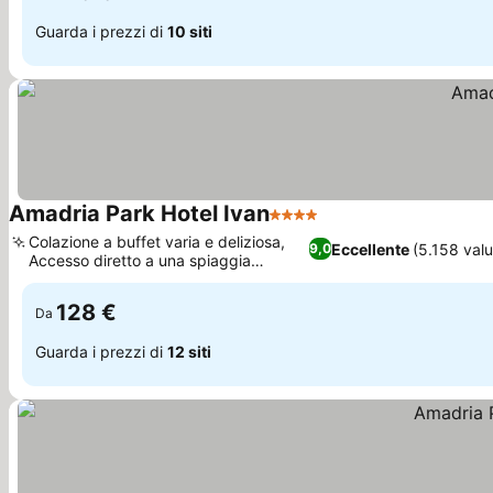
Guarda i prezzi di
10 siti
Amadria Park Hotel Ivan
4 Stelle
Scopri i prezzi
Colazione a buffet varia e deliziosa,
Eccellente
(5.158 valu
9,0
Accesso diretto a una spiaggia
Scopri i prezzi
incontaminata
128 €
Da
Guarda i prezzi di
12 siti