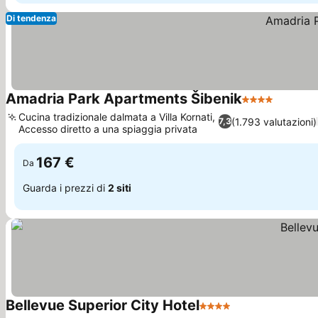
Di tendenza
Amadria Park Apartments Šibenik
4 Stelle
Scopri i
Cucina tradizionale dalmata a Villa Kornati,
(1.793 valutazioni)
7,3
Accesso diretto a una spiaggia privata
Scopri i prezzi
167 €
Da
Guarda i prezzi di
2 siti
Bellevue Superior City Hotel
4 Stelle
Scopri i prezzi