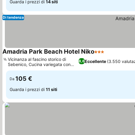
Guarda i prezzi di
14 siti
Di tendenza
Amadria Park Beach Hotel Niko
3 Stelle
Scopri i prez
Vicinanza al fascino storico di
Eccellente
(3.550 valutaz
8,6
Sebenico, Cucina variegata con
Scopri i prezzi
vista mare
105 €
Da
Guarda i prezzi di
11 siti