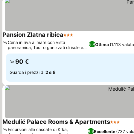
Pansion Zlatna ribica
3 Stelle
Scopri i prezzi
Cena in riva al mare con vista
Ottima
(1.113 valuta
8,4
panoramica, Tour organizzati di isole e
Scopri i prezzi
parchi nazionali
90 €
Da
Guarda i prezzi di
2 siti
Medulić Palace Rooms & Apartments
3 Stelle
Scopri
Escursioni alle cascate di Krka,
Eccellente
(737 valu
8,8