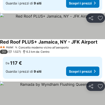
Guarda i prezzi di
9 siti
Scopri i prezzi
Condividi
Agg
Red Roof PLUS+ Jamaica, NY - JFK Airport
Scop
Hotel
Concetto moderno vicino all'aeroporto
Scopri i prezzi
2 Stelle
7,1
1.527
6.3 km da: Centro
117 €
Da
Guarda i prezzi di
9 siti
Scopri i prezzi
Condividi
Agg