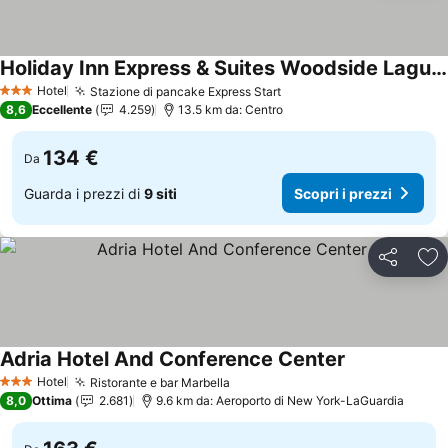
Holiday Inn Express & Suites Woodside Laguardia Airport By Ihg
Scopri i prezzi
Hotel
Stazione di pancake Express Start
Scopri i prezzi
3 Stelle
8,6
Eccellente
4.259
13.5 km da: Centro
134 €
Da
Guarda i prezzi di
9 siti
Scopri i prezzi
Condividi
Agg
Adria Hotel And Conference Center
Scopri i prezz
Hotel
Ristorante e bar Marbella
Scopri i prezzi
3 Stelle
8,0
Ottima
2.681
9.6 km da: Aeroporto di New York-LaGuardia