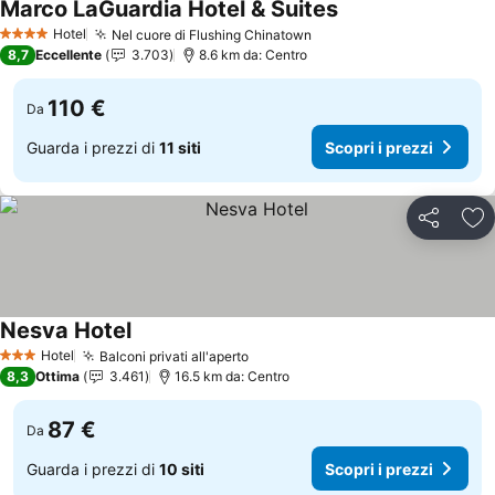
Marco LaGuardia Hotel & Suites
Scopri i prezzi
Hotel
Nel cuore di Flushing Chinatown
Scopri i prezzi
4 Stelle
8,7
Eccellente
3.703
8.6 km da: Centro
110 €
Da
Guarda i prezzi di
11 siti
Scopri i prezzi
Condividi
Agg
Nesva Hotel
Scopri i prezzi
Hotel
Balconi privati all'aperto
Scopri i prezzi
3 Stelle
8,3
Ottima
3.461
16.5 km da: Centro
87 €
Da
Guarda i prezzi di
10 siti
Scopri i prezzi