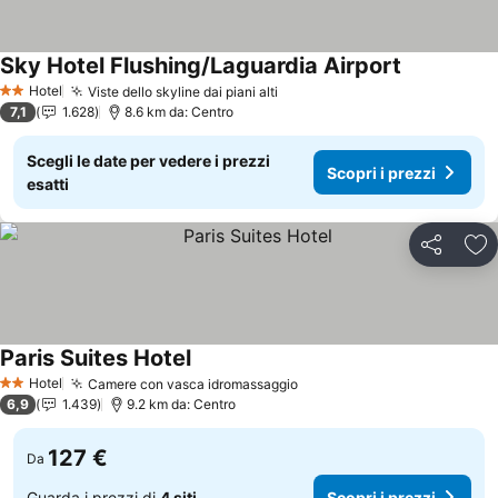
Sky Hotel Flushing/Laguardia Airport
Scopri i pre
Hotel
Viste dello skyline dai piani alti
Scopri i prezzi
2 Stelle
7,1
1.628
8.6 km da: Centro
Scegli le date per vedere i prezzi
Scopri i prezzi
esatti
Condividi
Agg
Paris Suites Hotel
Scopri i prezzi
Hotel
Camere con vasca idromassaggio
Scopri i prezzi
2 Stelle
6,9
1.439
9.2 km da: Centro
127 €
Da
Guarda i prezzi di
4 siti
Scopri i prezzi