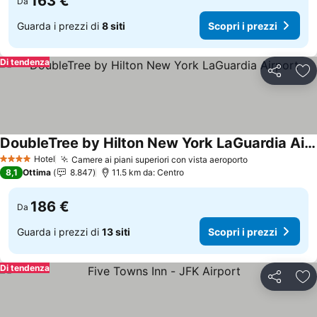
163 €
Da
Guarda i prezzi di
8 siti
Scopri i prezzi
Di tendenza
Condividi
Agg
DoubleTree by Hilton New York LaGuardia Airport
Scopri i prezzi
Hotel
Camere ai piani superiori con vista aeroporto
Scopri i prez
4 Stelle
8,1
Ottima
8.847
11.5 km da: Centro
186 €
Da
Guarda i prezzi di
13 siti
Scopri i prezzi
Di tendenza
Condividi
Agg