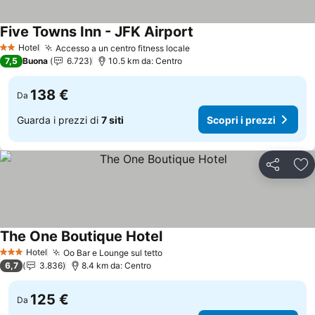
Five Towns Inn - JFK Airport
Scopri i prezzi
Hotel
Accesso a un centro fitness locale
Scopri i prezzi
2 Stelle
7,5
Buona
6.723
10.5 km da: Centro
138 €
Da
Guarda i prezzi di
7 siti
Scopri i prezzi
Condividi
Agg
The One Boutique Hotel
Scopri i prezzi
Hotel
Oo Bar e Lounge sul tetto
Scopri i prezzi
3 Stelle
6,7
3.836
8.4 km da: Centro
125 €
Da