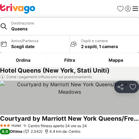
Preferiti
Accedi
Me
Destinazione
Queens
Arrivo/Partenza
Ospiti e camere
Scegli date
2 ospiti, 1 camera
Ordina
Filtra
Mappa
Hotel Queens (New York, Stati Uniti)
Come i pagamenti influiscono sul posizionamento
Condividi
Agg
Courtyard by Marriott New York Queens/Fresh Meadows
Scopri i prezzi
Hotel
Centro fitness aperto 24 ore su 24
Scopri i prezzi
3 Stelle
8,0
Ottima
2.042
4.4 km da: Centro