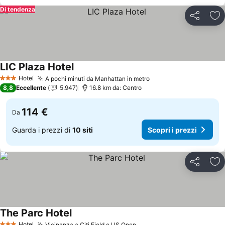
Di tendenza
Condividi
Agg
LIC Plaza Hotel
Scopri i prezzi
Hotel
A pochi minuti da Manhattan in metro
Scopri i prezzi
3 Stelle
8,8
Eccellente
5.947
16.8 km da: Centro
114 €
Da
Guarda i prezzi di
10 siti
Scopri i prezzi
Condividi
Agg
The Parc Hotel
Scopri i prezzi
Hotel
Vicinanza a Citi Field e US Open