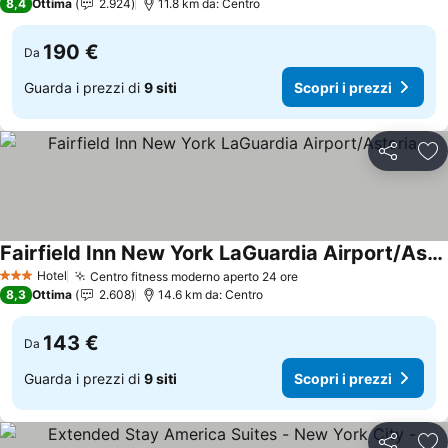
8,4
Ottima
2.924
11.8 km da: Centro
190 €
Da
Guarda i prezzi di
9 siti
Scopri i prezzi
Condividi
Agg
Fairfield Inn New York LaGuardia Airport/Astoria
Scopri i prezzi
Hotel
Centro fitness moderno aperto 24 ore
Scopri i prezzi
3 Stelle
8,3
Ottima
2.608
14.6 km da: Centro
143 €
Da
Guarda i prezzi di
9 siti
Scopri i prezzi