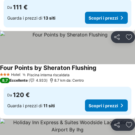
111 €
Da
Guarda i prezzi di
13 siti
Scopri i prezzi
Condividi
Agg
Four Points by Sheraton Flushing
Scopri i prezzi
Hotel
Piscina interna riscaldata
Scopri i prezzi
3 Stelle
8,7
Eccellente
4.933
8.7 km da: Centro
120 €
Da
Guarda i prezzi di
11 siti
Scopri i prezzi
Condividi
Agg