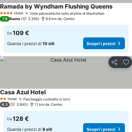
Ramada by Wyndham Flushing Queens
Scopri i 
Hotel
Viste panoramiche sullo skyline di Manhattan
Scopri i pre
4 Stelle
7,9
Buona
3.365
8.6 km da: Centro
109 €
Da
Guarda i prezzi di
10 siti
Scopri i prezzi
Condividi
Agg
Casa Azul Hotel
Scopri i prezzi
Hotel
Parcheggio custodito in loco
Scopri i prezzi
2 Stelle
6,3
3.840
1.1 km da: Centro
128 €
Da
Guarda i prezzi di
8 siti
Scopri i prezzi