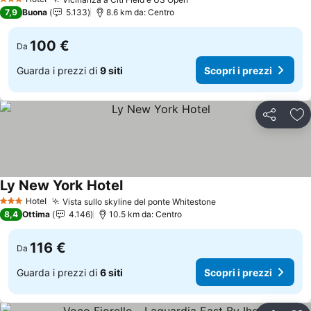
Scopri i prezzi
3 Stelle
7,9
Buona
5.133
8.6 km da: Centro
100 €
Da
Guarda i prezzi di
9 siti
Scopri i prezzi
Condividi
Agg
Ly New York Hotel
Scopri i prezzi
Hotel
Vista sullo skyline del ponte Whitestone
Scopri i prezzi
3 Stelle
8,4
Ottima
4.146
10.5 km da: Centro
116 €
Da
Guarda i prezzi di
6 siti
Scopri i prezzi