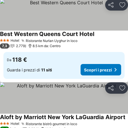
Condividi
Agg
Best Western Queens Court Hotel
Scopri i prezzi
Hotel
Ristorante Nurlan Uyghur in loco
Scopri i prezzi
3 Stelle
7,3
2.779
8.5 km da: Centro
118 €
Da
Guarda i prezzi di
11 siti
Scopri i prezzi
Condividi
Agg
Aloft by Marriott New York LaGuardia Airport
S
Hotel
Ristorante bistrò gourmet in loco
Scopri i prezzi
3 Stelle