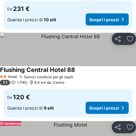
231 €
Da
Guarda i prezzi di
10 siti
Scopri i prezzi
Condividi
Agg
Flushing Central Hotel 88
Scopri i prezzi
Hotel
Servizi condivisi per gli ospiti
Scopri i prezzi
2 Stelle
7,1
1.790
8.4 km da: Centro
120 €
Da
Guarda i prezzi di
9 siti
Scopri i prezzi
Di tendenza
Condividi
Agg