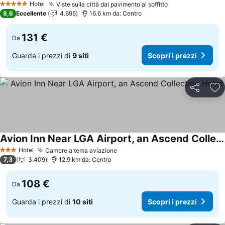
Hotel
Viste sulla città dal pavimento al soffitto
Scopri i prezzi
5 Stelle
8,6
Eccellente
4.695
16.6 km da: Centro
131 €
Da
Guarda i prezzi di
9 siti
Scopri i prezzi
Condividi
Agg
Avion Inn Near LGA Airport, an Ascend Collection Hotel
Scopri i prezzi
Hotel
Camere a tema aviazione
Scopri i prezzi
3 Stelle
7,3
3.409
12.9 km da: Centro
108 €
Da
Guarda i prezzi di
10 siti
Scopri i prezzi