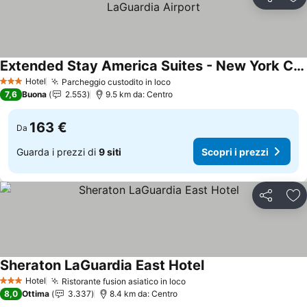
Condividi
Agg
Extended Stay America Suites - New York City - LaGuardia Airport
Scopri i prezzi
Hotel
Parcheggio custodito in loco
Scopri i prezzi
3 Stelle
7,6
Buona
2.553
9.5 km da: Centro
163 €
Da
Guarda i prezzi di
9 siti
Scopri i prezzi
Condividi
Agg
Sheraton LaGuardia East Hotel
Scopri i prezzi
Hotel
Ristorante fusion asiatico in loco
Scopri i prezzi
3 Stelle
8,0
Ottima
3.337
8.4 km da: Centro