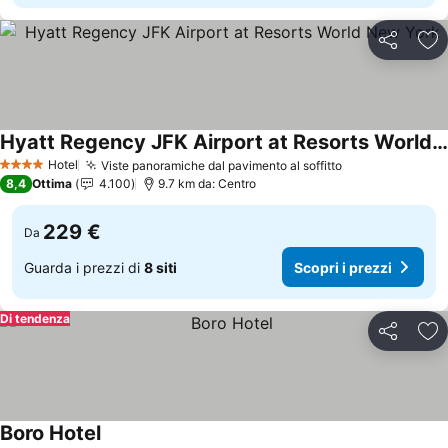
Condividi
Agg
Hyatt Regency JFK Airport at Resorts World New York
Scopri i prezzi
Hotel
Viste panoramiche dal pavimento al soffitto
Scopri i prezz
4 Stelle
8,4
Ottima
4.100
9.7 km da: Centro
229 €
Da
Guarda i prezzi di
8 siti
Scopri i prezzi
Di tendenza
Condividi
Agg
Boro Hotel
Scopri i prezzi