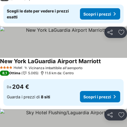
Scegli le date per vedere i prezzi
Scopri i prezzi
esatti
Condividi
Agg
New York LaGuardia Airport Marriott
Scopri i pre
Hotel
Vicinanza imbattibile all'aeroporto
Scopri i prezzi
4 Stelle
8,1
Ottima
5.065
11.6 km da: Centro
204 €
Da
Guarda i prezzi di
8 siti
Scopri i prezzi
Condividi
Agg