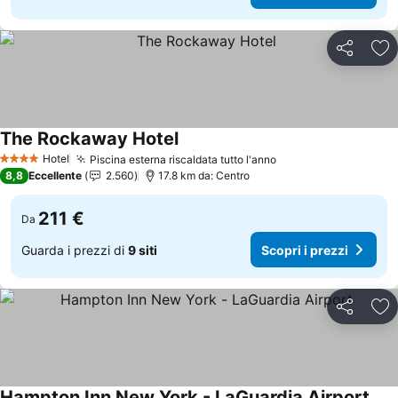
Condividi
Agg
The Rockaway Hotel
Scopri i prezzi
Hotel
Piscina esterna riscaldata tutto l'anno
Scopri i prezzi
4 Stelle
8,8
Eccellente
2.560
17.8 km da: Centro
211 €
Da
Guarda i prezzi di
9 siti
Scopri i prezzi
Condividi
Agg
Hampton Inn New York - LaGuardia Airport