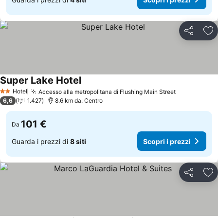
Condividi
Agg
Super Lake Hotel
Scopri i prezzi
Hotel
Accesso alla metropolitana di Flushing Main Street
Scopri i pre
2 Stelle
6,6
1.427
8.6 km da: Centro
101 €
Da
Guarda i prezzi di
8 siti
Scopri i prezzi
Condividi
Agg