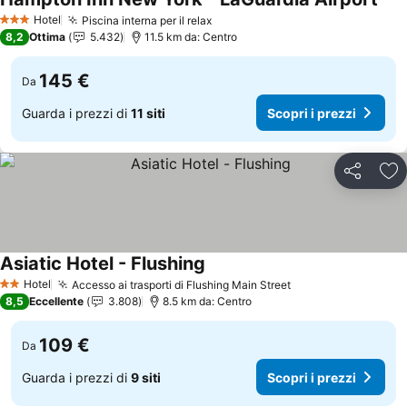
Scop
Hotel
Piscina interna per il relax
Scopri i prezzi
3 Stelle
8,2
Ottima
5.432
11.5 km da: Centro
145 €
Da
Guarda i prezzi di
11 siti
Scopri i prezzi
Condividi
Agg
Asiatic Hotel - Flushing
Scopri i prezzi
Hotel
Accesso ai trasporti di Flushing Main Street
Scopri i prezzi
2 Stelle
8,5
Eccellente
3.808
8.5 km da: Centro
109 €
Da
Guarda i prezzi di
9 siti
Scopri i prezzi