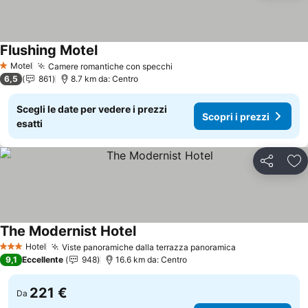
Flushing Motel
Scopri i prezzi
Motel
Camere romantiche con specchi
Scopri i prezzi
1 Stelle
6,5
861
8.7 km da: Centro
Scegli le date per vedere i prezzi
Scopri i prezzi
esatti
Condividi
Agg
The Modernist Hotel
Scopri i prezzi
Hotel
Viste panoramiche dalla terrazza panoramica
Scopri i prezz
3 Stelle
9,1
Eccellente
948
16.6 km da: Centro
221 €
Da