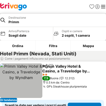
Preferiti
Accedi
Me
Destinazione
Primm
Arrivo/Partenza
Ospiti e camere
Scegli date
2 ospiti, 1 camera
Ordina
Filtra
Mappa
Hotel Primm (Nevada, Stati Uniti)
Come i pagamenti influiscono sul posizionamento
Primm Valley Hotel &
Condividi
Aggiungi ai preferiti
Casino, a Travelodge by
Wyndham
2 Stelle
7,5
Buona
12.312
0.5 km da: Centro
GP’s Steakhouse pluripremiata
Di tendenza
Scegli le date per vedere i prezzi esatti