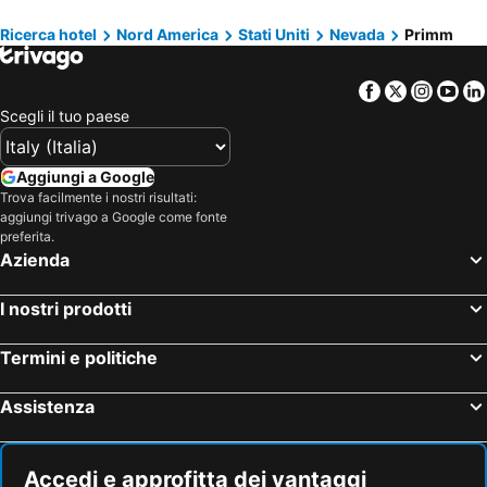
Ricerca hotel
Nord America
Stati Uniti
Nevada
Primm
Facebook
Twitter
Insta
Yo
Scegli il tuo paese
Aggiungi a Google
Trova facilmente i nostri risultati:
aggiungi trivago a Google come fonte
preferita.
Azienda
I nostri prodotti
Termini e politiche
Assistenza
Accedi e approfitta dei vantaggi