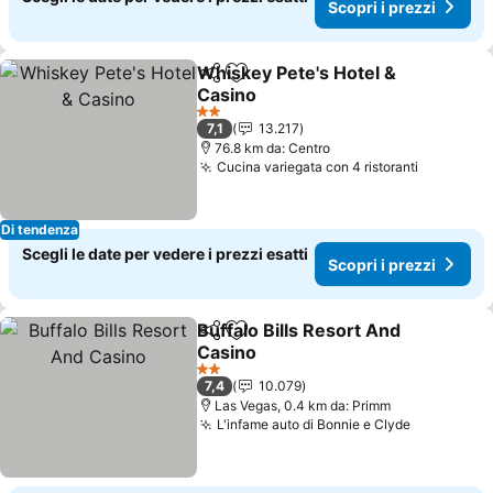
Scopri i prezzi
Whiskey Pete's Hotel &
Condividi
Aggiungi ai preferiti
Casino
2 Stelle
7,1
13.217
76.8 km da: Centro
Cucina variegata con 4 ristoranti
Di tendenza
Scegli le date per vedere i prezzi esatti
Scopri i prezzi
Buffalo Bills Resort And
Condividi
Aggiungi ai preferiti
Casino
2 Stelle
7,4
10.079
Las Vegas, 0.4 km da: Primm
L'infame auto di Bonnie e Clyde