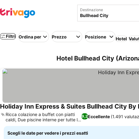
Destinazione
Filtri
Ordina per
Prezzo
Posizione
Hotel
Valu
Hotel Bullhead City (Arizona
Holiday Inn Express & Suites Bullhead City By 
Ricca colazione a buffet con piatti
Eccellente
(1.491 valutaz
9,2
caldi, Due piscine interne per tutte le
età
Scegli le date per vedere i prezzi esatti