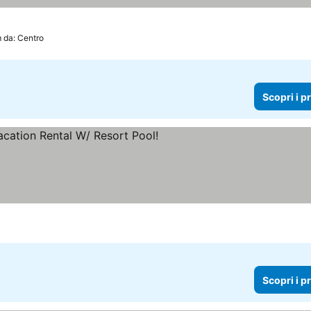
m da: Centro
Scopri i p
Scopri i p