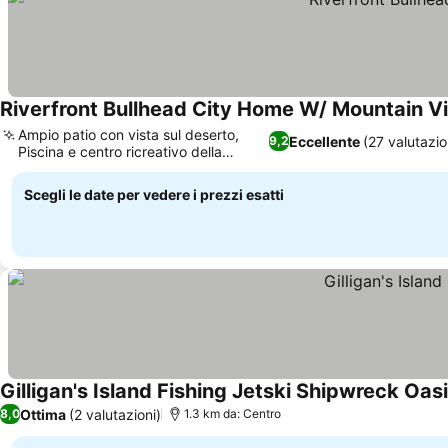
Riverfront Bullhead City Home W/ Mountain V
Ampio patio con vista sul deserto,
Eccellente
(27 valutazio
9,2
Piscina e centro ricreativo della
comunità
Scegli le date per vedere i prezzi esatti
Gilligan's Island Fishing Jetski Shipwreck Oas
Ottima
(2 valutazioni)
8,0
1.3 km da: Centro