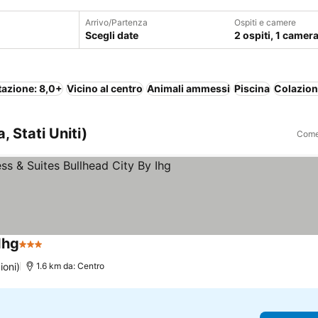
Arrivo/Partenza
Ospiti e camere
Scegli date
2 ospiti, 1 camer
tazione: 8,0+
Vicino al centro
Animali ammessi
Piscina
Colazion
, Stati Uniti)
Come 
Ihg
3 Stelle
ioni)
1.6 km da: Centro