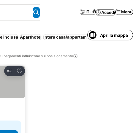
IT · €
Menu
Accedi
a
Apri la mappa
e inclusa
Aparthotel
Intera casa/appartamento
Resort
Parchegg
i pagamenti influiscono sul posizionamento
Aggiungi ai preferiti
Condividi