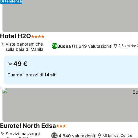
Di tendenza
Hotel H2O
4 Stelle
Viste panoramiche
Buona
(11.649 valutazioni)
7,9
2.5 km da: 
sulla baia di Manila
49 €
Da
Guarda i prezzi di
14 siti
Eurotel North Edsa
3 Stelle
Servizi massaggi
(4.840 valutazioni)
7,2
7.9 km da: Centro