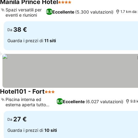
Manila Prince Hotel
4 Stelle
Spazi versatili per
Eccellente
(5.300 valutazioni)
8,5
1.7 km da:
eventi e riunioni
38 €
Da
Guarda i prezzi di
11 siti
Hotel101 - Fort
3 Stelle
Piscina interna ed
Eccellente
(6.027 valutazioni)
8,6
9.8 
esterna aperta tutto
l'anno
27 €
Da
Guarda i prezzi di
10 siti