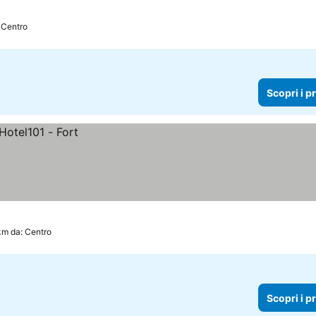
 Centro
Scopri i p
km da: Centro
Scopri i p