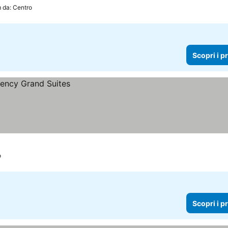
m da: Centro
Scopri i p
o
Scopri i p