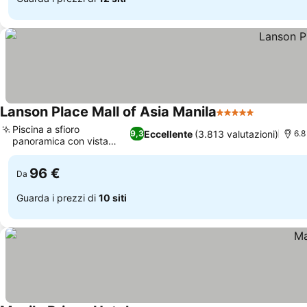
Lanson Place Mall of Asia Manila
5 Stelle
Piscina a sfioro
Eccellente
(3.813 valutazioni)
9,3
6.8
panoramica con vista
sulla baia
96 €
Da
Guarda i prezzi di
10 siti