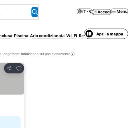
IT · €
Menu
Accedi
a
Apri la mappa
nclusa
Piscina
Aria condizionata
Wi-Fi
Resort
Aparthotel
Serviz
i pagamenti influiscono sul posizionamento
Aggiungi ai preferiti
Condividi