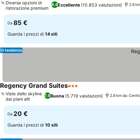
Diverse opzioni di
Eccellente
(10.853 valutazioni)
8,6
2.9 k
ristorazione premium
85 €
Da
Guarda i prezzi di
14 siti
Di tendenza
Regency Grand Suites
3 Stelle
Viste dello skyline
Buona
(5.719 valutazioni)
7,9
2.8 km da: Centr
dai piani alti
20 €
Da
Guarda i prezzi di
10 siti