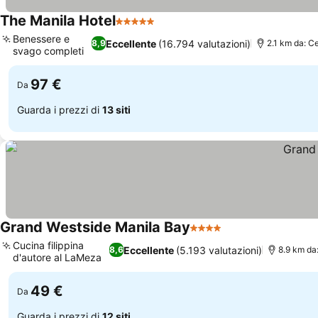
The Manila Hotel
5 Stelle
Benessere e
Eccellente
(16.794 valutazioni)
8,9
2.1 km da: C
svago completi
97 €
Da
Guarda i prezzi di
13 siti
Grand Westside Manila Bay
4 Stelle
Cucina filippina
Eccellente
(5.193 valutazioni)
8,6
8.9 km da
d'autore al LaMeza
49 €
Da
Guarda i prezzi di
12 siti