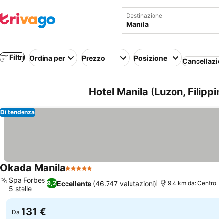
Destinazione
Filtri
Ordina per
Prezzo
Posizione
Cancellazi
Hotel Manila (Luzon, Filippi
Di tendenza
Okada Manila
5 Stelle
Spa Forbes
Eccellente
(46.747 valutazioni)
9,2
9.4 km da: Centro
5 stelle
131 €
Da