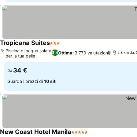
Tropicana Suites
3 Stelle
Piscina di acqua salata
Ottima
(3.770 valutazioni)
8,4
2.8 km da: 
per la tua pelle
34 €
Da
Guarda i prezzi di
10 siti
New Coast Hotel Manila
5 Stelle