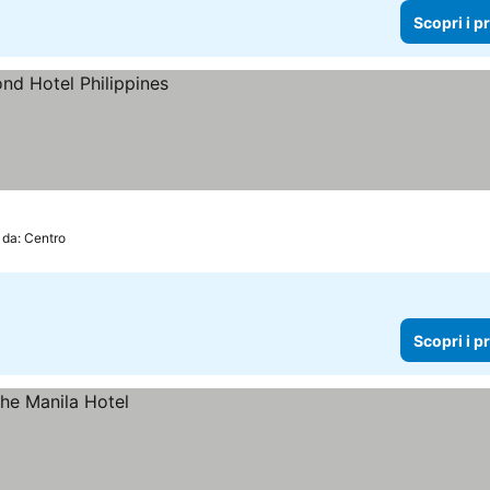
Scopri i p
 da: Centro
Scopri i p