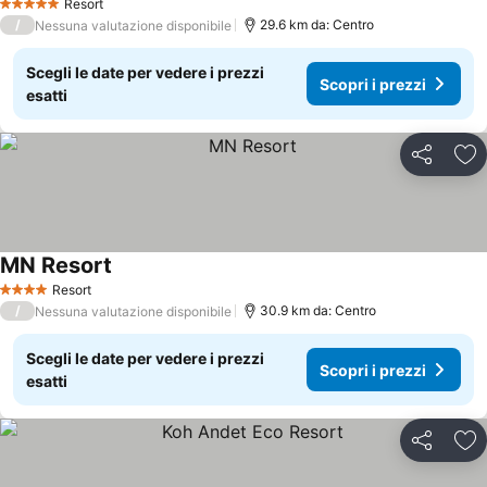
Resort
5 Stelle
/
29.6 km da: Centro
Nessuna valutazione disponibile
Scegli le date per vedere i prezzi
Scopri i prezzi
esatti
Condividi
Agg
MN Resort
Resort
4 Stelle
/
30.9 km da: Centro
Nessuna valutazione disponibile
Scegli le date per vedere i prezzi
Scopri i prezzi
esatti
Condividi
Agg