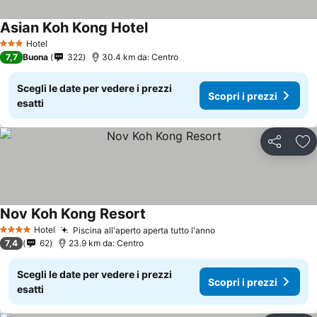
Asian Koh Kong Hotel
Hotel
3 Stelle
7,7
Buona
322
30.4 km da: Centro
Scegli le date per vedere i prezzi
Scopri i prezzi
esatti
Condividi
Agg
Nov Koh Kong Resort
Hotel
Piscina all'aperto aperta tutto l'anno
4 Stelle
7,4
62
23.9 km da: Centro
Scegli le date per vedere i prezzi
Scopri i prezzi
esatti