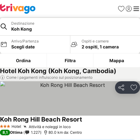
Preferiti
Accedi
Me
Destinazione
Koh Kong
Arrivo/Partenza
Ospiti e camere
Scegli date
2 ospiti, 1 camera
Ordina
Filtra
Mappa
Hotel Koh Kong (Koh Kong, Cambodia)
Come i pagamenti influiscono sul posizionamento
Condividi
Agg
Koh Rong Hill Beach Resort
Hotel
Attività e noleggi in loco
3 Stelle
8,1
Ottima
1.227
80.0 km da: Centro