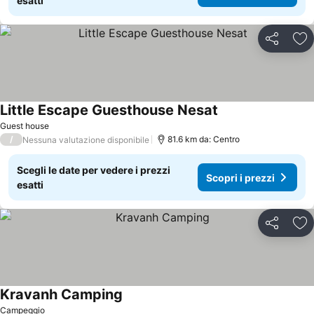
esatti
Condividi
Agg
Little Escape Guesthouse Nesat
Guest house
/
81.6 km da: Centro
Nessuna valutazione disponibile
Scegli le date per vedere i prezzi
Scopri i prezzi
esatti
Condividi
Agg
Kravanh Camping
Campeggio