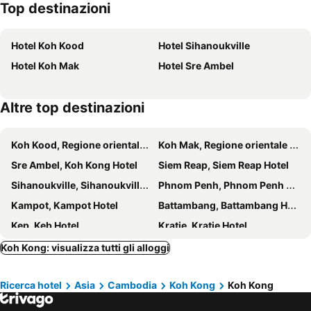
Top destinazioni
Hotel Koh Kood
Hotel Sihanoukville
Hotel Koh Mak
Hotel Sre Ambel
Altre top destinazioni
Koh Kood, Regione orientale Hotel
Koh Mak, Regione orientale Hotel
Sre Ambel, Koh Kong Hotel
Siem Reap, Siem Reap Hotel
Sihanoukville, Sihanoukville Hotel
Phnom Penh, Phnom Penh Hotel
Kampot, Kampot Hotel
Battambang, Battambang Hotel
Kep, Keb Hotel
Kratie, Kratie Hotel
Sen Monorom, Mondul Kiri Hotel
Koh Kong: visualizza tutti gli alloggi
Ricerca hotel
Asia
Cambodia
Koh Kong
Koh Kong