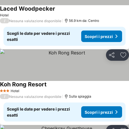
Laced Woodpecker
Hotel
/
56.9 km da: Centro
Nessuna valutazione disponibile
Scegli le date per vedere i prezzi
Scopri i prezzi
esatti
Condividi
Agg
Koh Rong Resort
Hotel
3 Stelle
/
Sulla spiaggia
Nessuna valutazione disponibile
Scegli le date per vedere i prezzi
Scopri i prezzi
esatti