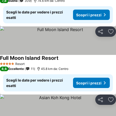
7,8
Buona
309
74.6 km da: Centro
Scegli le date per vedere i prezzi
Scopri i prezzi
esatti
Condividi
Agg
Full Moon Island Resort
Resort
5 Stelle
8,6
Eccellente
11
45.8 km da: Centro
Scegli le date per vedere i prezzi
Scopri i prezzi
esatti
Condividi
Agg