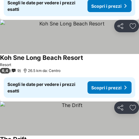
Scegli le date per vedere i prezzi
Scopri i prezzi
esatti
Condividi
Agg
Koh Sne Long Beach Resort
Resort
6,4
9
26.5 km da: Centro
Scegli le date per vedere i prezzi
Scopri i prezzi
esatti
Condividi
Agg