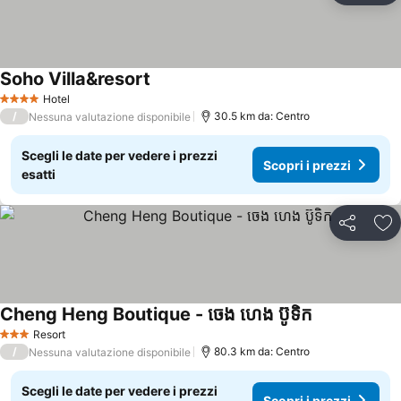
Soho Villa&resort
Hotel
4 Stelle
/
30.5 km da: Centro
Nessuna valutazione disponibile
Scegli le date per vedere i prezzi
Scopri i prezzi
esatti
Condividi
Agg
Cheng Heng Boutique - ចេង ហេង ប៊ូទិក
Resort
3 Stelle
/
80.3 km da: Centro
Nessuna valutazione disponibile
Scegli le date per vedere i prezzi
Scopri i prezzi