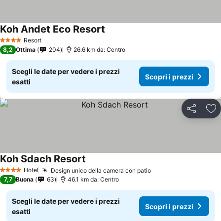
Koh Andet Eco Resort
Resort
4 Stelle
8,2
Ottima
204
26.6 km da: Centro
Scegli le date per vedere i prezzi
Scopri i prezzi
esatti
Condividi
Agg
Koh Sdach Resort
Hotel
Design unico della camera con patio
4 Stelle
7,7
Buona
63
46.1 km da: Centro
Scegli le date per vedere i prezzi
Scopri i prezzi
esatti