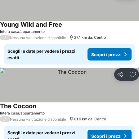
Young Wild and Free
Intera casa/appartamento
/
27.1 km da: Centro
Nessuna valutazione disponibile
Scegli le date per vedere i prezzi
Scopri i prezzi
esatti
Condividi
Agg
The Cocoon
Intera casa/appartamento
/
81.6 km da: Centro
Nessuna valutazione disponibile
Scegli le date per vedere i prezzi
Scopri i prezzi