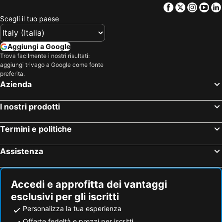
Facebook
Twitter
Insta
Yo
Scegli il tuo paese
Aggiungi a Google
Trova facilmente i nostri risultati:
aggiungi trivago a Google come fonte
preferita.
Azienda
I nostri prodotti
Termini e politiche
Assistenza
Accedi e approfitta dei vantaggi
esclusivi per gli iscritti
Personalizza la tua esperienza
Offerte fedeltà e prezzi per iscritti