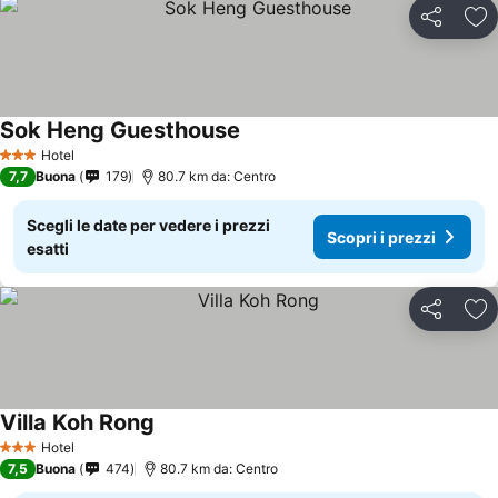
Condividi
Agg
Sok Heng Guesthouse
Hotel
3 Stelle
7,7
Buona
179
80.7 km da: Centro
Scegli le date per vedere i prezzi
Scopri i prezzi
esatti
Condividi
Agg
Villa Koh Rong
Hotel
3 Stelle
7,5
Buona
474
80.7 km da: Centro