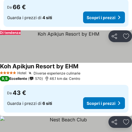
66 €
Da
Guarda i prezzi di
4 siti
Scopri i prezzi
Di tendenza
Condividi
Agg
Koh Apikjun Resort by EHM
Hotel
Diverse esperienze culinarie
5 Stelle
9,5
Eccellente
570
46.1 km da: Centro
43 €
Da
Guarda i prezzi di
6 siti
Scopri i prezzi
Condividi
Agg