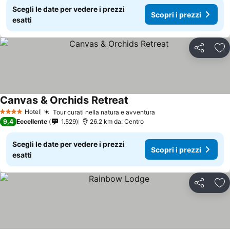
Scegli le date per vedere i prezzi
Scopri i prezzi
esatti
Condividi
Agg
Canvas & Orchids Retreat
Hotel
Tour curati nella natura e avventura
4 Stelle
9,4
Eccellente
1.529
26.2 km da: Centro
Scegli le date per vedere i prezzi
Scopri i prezzi
esatti
Condividi
Agg