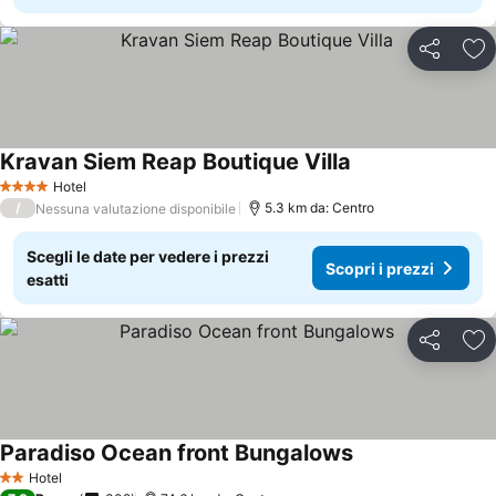
Condividi
Agg
Kravan Siem Reap Boutique Villa
Hotel
4 Stelle
/
5.3 km da: Centro
Nessuna valutazione disponibile
Scegli le date per vedere i prezzi
Scopri i prezzi
esatti
Condividi
Agg
Paradiso Ocean front Bungalows
Hotel
2 Stelle