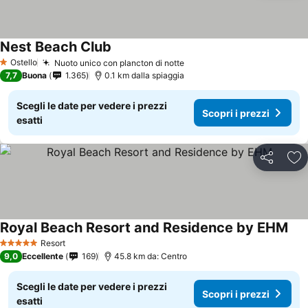
Nest Beach Club
Ostello
Nuoto unico con plancton di notte
1 Stelle
7,7
Buona
1.365
0.1 km dalla spiaggia
Scegli le date per vedere i prezzi
Scopri i prezzi
esatti
Condividi
Agg
Royal Beach Resort and Residence by EHM
Resort
5 Stelle
9,0
Eccellente
169
45.8 km da: Centro
Scegli le date per vedere i prezzi
Scopri i prezzi
esatti