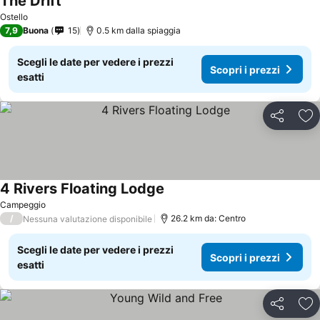
The Drift
Ostello
7,9
Buona
15
0.5 km dalla spiaggia
Scegli le date per vedere i prezzi
Scopri i prezzi
esatti
Condividi
Agg
4 Rivers Floating Lodge
Campeggio
/
26.2 km da: Centro
Nessuna valutazione disponibile
Scegli le date per vedere i prezzi
Scopri i prezzi
esatti
Condividi
Agg