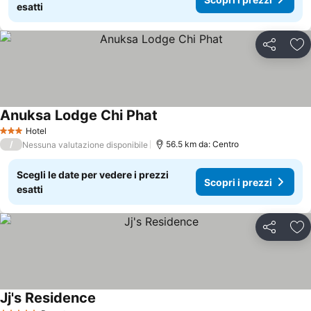
esatti
Condividi
Agg
Anuksa Lodge Chi Phat
Hotel
3 Stelle
/
56.5 km da: Centro
Nessuna valutazione disponibile
Scegli le date per vedere i prezzi
Scopri i prezzi
esatti
Condividi
Agg
Jj's Residence