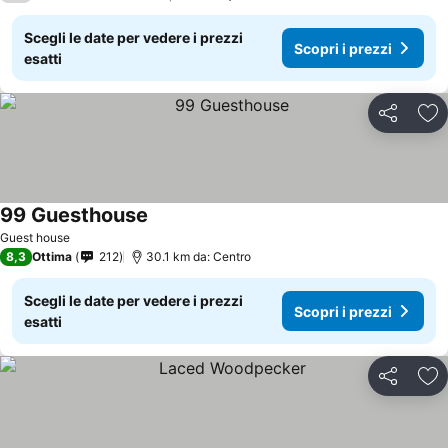
Scegli le date per vedere i prezzi
Scopri i prezzi
esatti
Condividi
Agg
99 Guesthouse
Guest house
8,3
Ottima
212
30.1 km da: Centro
Scegli le date per vedere i prezzi
Scopri i prezzi
esatti
Condividi
Agg