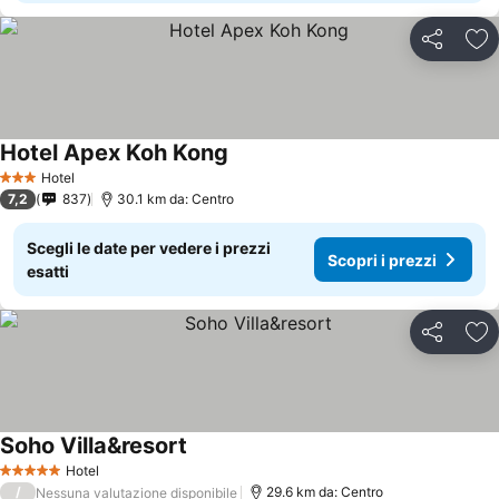
Condividi
Agg
Hotel Apex Koh Kong
Hotel
3 Stelle
7,2
837
30.1 km da: Centro
Scegli le date per vedere i prezzi
Scopri i prezzi
esatti
Condividi
Agg
Soho Villa&resort
Hotel
5 Stelle
/
29.6 km da: Centro
Nessuna valutazione disponibile