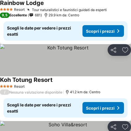
Rainbow Lodge
Resort
Tour naturalistici e faunistici guidati da esperti
4 Stelle
9,5
Eccellente
681
29.9 km da: Centro
Scegli le date per vedere i prezzi
Scopri i prezzi
esatti
Condividi
Agg
Koh Totung Resort
Resort
4 Stelle
/
41.2 km da: Centro
Nessuna valutazione disponibile
Scegli le date per vedere i prezzi
Scopri i prezzi
esatti
Condividi
Agg