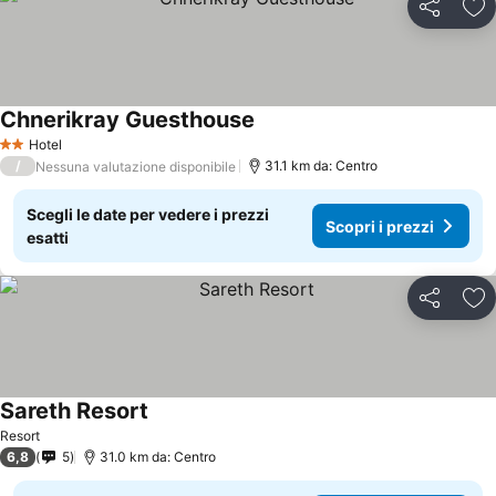
Condividi
Agg
Chnerikray Guesthouse
Hotel
2 Stelle
/
31.1 km da: Centro
Nessuna valutazione disponibile
Scegli le date per vedere i prezzi
Scopri i prezzi
esatti
Condividi
Agg
Sareth Resort
Resort
6,8
5
31.0 km da: Centro