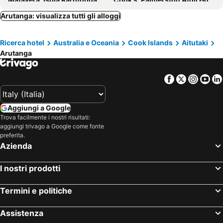
Arutanga: visualizza tutti gli alloggi
Ricerca hotel
Australia e Oceania
Cook Islands
Aitutaki
Arutanga
Facebook
Twitter
Insta
Yo
Aggiungi a Google
Trova facilmente i nostri risultati:
aggiungi trivago a Google come fonte
preferita.
Azienda
I nostri prodotti
Termini e politiche
Assistenza