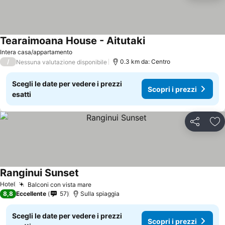
Tearaimoana House - Aitutaki
Intera casa/appartamento
/
0.3 km da: Centro
Nessuna valutazione disponibile
Scegli le date per vedere i prezzi
Scopri i prezzi
esatti
Condividi
Agg
Ranginui Sunset
Hotel
Balconi con vista mare
8,8
Eccellente
57
Sulla spiaggia
Scegli le date per vedere i prezzi
Scopri i prezzi