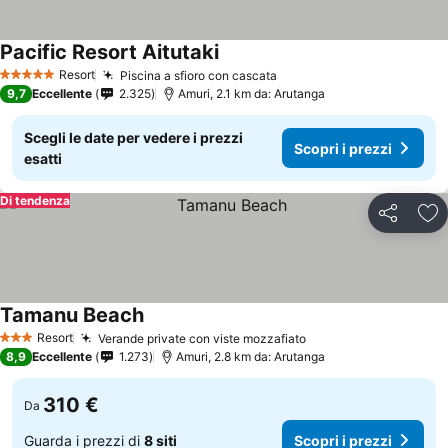
Pacific Resort Aitutaki
Resort
Piscina a sfioro con cascata
5 Stelle
9,7
Eccellente
2.325
Amuri, 2.1 km da: Arutanga
Scegli le date per vedere i prezzi
Scopri i prezzi
esatti
Di tendenza
Condividi
Agg
Tamanu Beach
Resort
Verande private con viste mozzafiato
3 Stelle
8,9
Eccellente
1.273
Amuri, 2.8 km da: Arutanga
310 €
Da
Guarda i prezzi di
8 siti
Scopri i prezzi