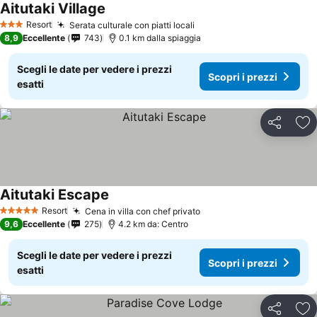
Aitutaki Village
Resort
Serata culturale con piatti locali
3 Stelle
8,9
Eccellente
743
0.1 km dalla spiaggia
Scegli le date per vedere i prezzi
Scopri i prezzi
esatti
Condividi
Agg
Aitutaki Escape
Resort
Cena in villa con chef privato
5 Stelle
9,6
Eccellente
275
4.2 km da: Centro
Scegli le date per vedere i prezzi
Scopri i prezzi
esatti
Condividi
Agg