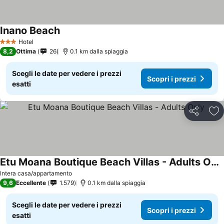
Inano Beach
Hotel
3 Stelle
8,2
Ottima
26
0.1 km dalla spiaggia
Scegli le date per vedere i prezzi
Scopri i prezzi
esatti
Condividi
Agg
Etu Moana Boutique Beach Villas - Adults Only
Intera casa/appartamento
9,6
Eccellente
1.579
0.1 km dalla spiaggia
Scegli le date per vedere i prezzi
Scopri i prezzi
esatti