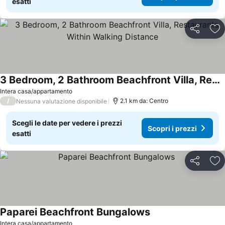
esatti
Condividi
Agg
3 Bedroom, 2 Bathroom Beachfront Villa, Restaurants Within Walking Distance
Intera casa/appartamento
/
2.1 km da: Centro
Nessuna valutazione disponibile
Scegli le date per vedere i prezzi
Scopri i prezzi
esatti
Condividi
Agg
Paparei Beachfront Bungalows
Intera casa/appartamento