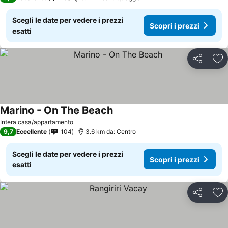
Scegli le date per vedere i prezzi
Scopri i prezzi
esatti
Condividi
Agg
Marino - On The Beach
Intera casa/appartamento
9,7
Eccellente
104
3.6 km da: Centro
Scegli le date per vedere i prezzi
Scopri i prezzi
esatti
Condividi
Agg