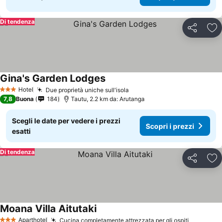
Di tendenza
Condividi
Agg
Gina's Garden Lodges
Hotel
Due proprietà uniche sull'isola
3 Stelle
7,8
Buona
184
Tautu, 2.2 km da: Arutanga
Scegli le date per vedere i prezzi
Scopri i prezzi
esatti
Di tendenza
Condividi
Agg
Moana Villa Aitutaki
Aparthotel
Cucina completamente attrezzata per gli ospiti