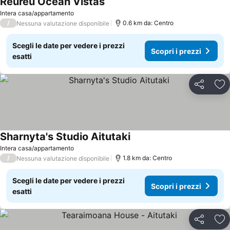
Reureu Ocean Vistas
Intera casa/appartamento
/
0.6 km da: Centro
Nessuna valutazione disponibile
Scegli le date per vedere i prezzi
Scopri i prezzi
esatti
Condividi
Agg
Sharnyta's Studio Aitutaki
Intera casa/appartamento
/
1.8 km da: Centro
Nessuna valutazione disponibile
Scegli le date per vedere i prezzi
Scopri i prezzi
esatti
Condividi
Agg