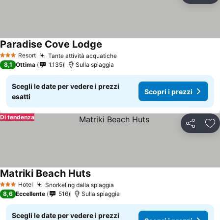
Paradise Cove Lodge
Resort
Tante attività acquatiche
3 Stelle
8,1
Ottima
1.135
Sulla spiaggia
Scegli le date per vedere i prezzi
Scopri i prezzi
esatti
Di tendenza
Condividi
Agg
Matriki Beach Huts
Hotel
Snorkeling dalla spiaggia
3 Stelle
8,6
Eccellente
516
Sulla spiaggia
Scegli le date per vedere i prezzi