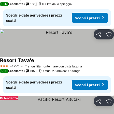
9,4
Eccellente
185
0.1 km dalla spiaggia
Scegli le date per vedere i prezzi
Scopri i prezzi
esatti
Condividi
Agg
Resort Tava'e
Resort
Tranquillità fronte mare con vista laguna
3 Stelle
9,5
Eccellente
687
Amuri, 2.8 km da: Arutanga
Scegli le date per vedere i prezzi
Scopri i prezzi
esatti
Di tendenza
Condividi
Agg