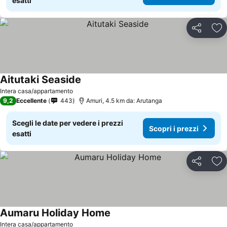
esatti
Condividi
Agg
Aitutaki Seaside
Intera casa/appartamento
9,2
Eccellente
443
Amuri, 4.5 km da: Arutanga
Scegli le date per vedere i prezzi
Scopri i prezzi
esatti
Condividi
Agg
Aumaru Holiday Home
Intera casa/appartamento