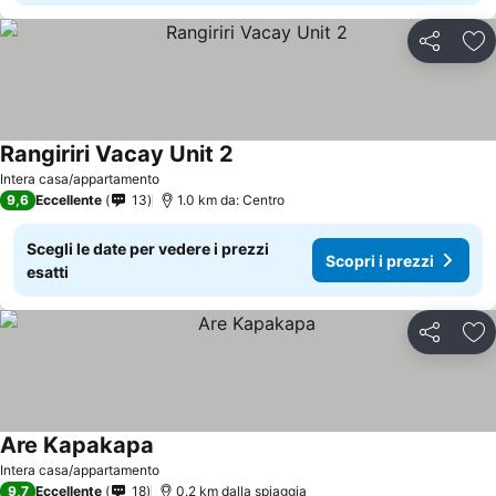
Condividi
Agg
Rangiriri Vacay Unit 2
Intera casa/appartamento
9,6
Eccellente
13
1.0 km da: Centro
Scegli le date per vedere i prezzi
Scopri i prezzi
esatti
Condividi
Agg
Are Kapakapa
Intera casa/appartamento
9,7
Eccellente
18
0.2 km dalla spiaggia