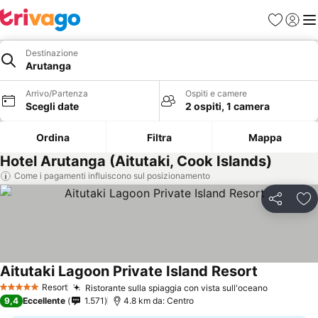
Preferiti
Accedi
Me
Destinazione
Arutanga
Arrivo/Partenza
Ospiti e camere
Scegli date
2 ospiti, 1 camera
Ordina
Filtra
Mappa
Hotel Arutanga (Aitutaki, Cook Islands)
Come i pagamenti influiscono sul posizionamento
Condividi
Agg
Aitutaki Lagoon Private Island Resort
Resort
Ristorante sulla spiaggia con vista sull'oceano
5 Stelle
9,4
Eccellente
1.571
4.8 km da: Centro