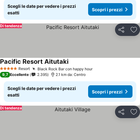
Scegli le date per vedere i prezzi
Scopri i prezzi
esatti
Di tendenza
Condividi
Agg
Pacific Resort Aitutaki
Resort
Black Rock Bar con happy hour
5 Stelle
9,7
Eccellente
2.395
2.1 km da: Centro
Scegli le date per vedere i prezzi
Scopri i prezzi
esatti
Di tendenza
Condividi
Agg