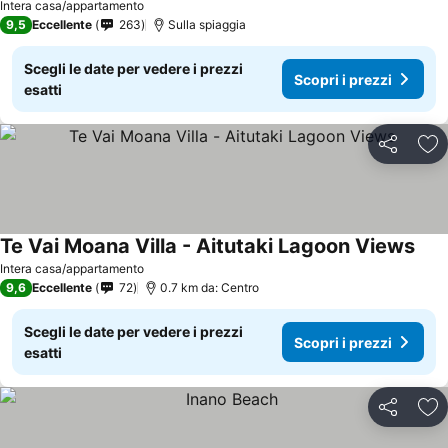
Intera casa/appartamento
9,5
Eccellente
263
Sulla spiaggia
Scegli le date per vedere i prezzi
Scopri i prezzi
esatti
Condividi
Agg
Te Vai Moana Villa - Aitutaki Lagoon Views
Intera casa/appartamento
9,6
Eccellente
72
0.7 km da: Centro
Scegli le date per vedere i prezzi
Scopri i prezzi
esatti
Condividi
Agg