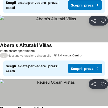
Scegli le date per vedere i prezzi
Scopri i prezzi
esatti
Condividi
Agg
Abera's Aitutaki Villas
Intera casa/appartamento
/
2.4 km da: Centro
Nessuna valutazione disponibile
Scegli le date per vedere i prezzi
Scopri i prezzi
esatti
Condividi
Agg