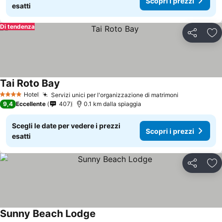
Scopri i prezzi
esatti
Di tendenza
Condividi
Agg
Tai Roto Bay
Hotel
Servizi unici per l'organizzazione di matrimoni
4 Stelle
9,4
Eccellente
407
0.1 km dalla spiaggia
Scegli le date per vedere i prezzi
Scopri i prezzi
esatti
Condividi
Agg
Sunny Beach Lodge