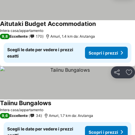
Aitutaki Budget Accommodation
Intera casa/appartamento
9,8
Eccellente
170
Amuri, 1.4 km da: Arutanga
Scegli le date per vedere i prezzi
Scopri i prezzi
esatti
Condividi
Agg
Taiinu Bungalows
Intera casa/appartamento
9,6
Eccellente
34
Amuri, 1.7 km da: Arutanga
Scegli le date per vedere i prezzi
Scopri i prezzi