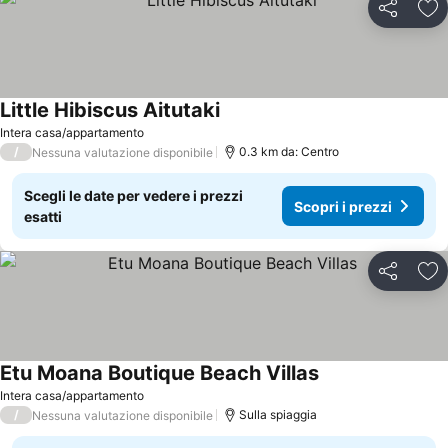
Condividi
Agg
Little Hibiscus Aitutaki
Intera casa/appartamento
/
0.3 km da: Centro
Nessuna valutazione disponibile
Scegli le date per vedere i prezzi
Scopri i prezzi
esatti
Condividi
Agg
Etu Moana Boutique Beach Villas
Intera casa/appartamento
/
Sulla spiaggia
Nessuna valutazione disponibile