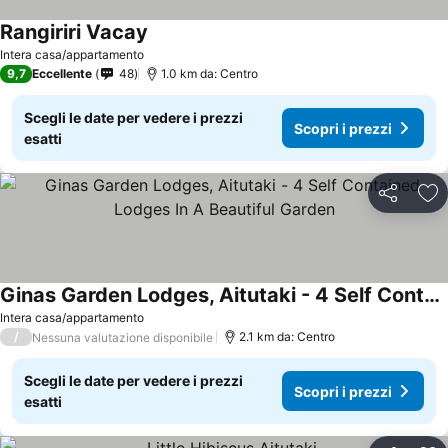
Rangiriri Vacay
Intera casa/appartamento
9,7
Eccellente
48
1.0 km da: Centro
Scegli le date per vedere i prezzi
Scopri i prezzi
esatti
Condividi
Agg
Ginas Garden Lodges, Aitutaki - 4 Self Contained Lodges In A Beautiful Garden
Intera casa/appartamento
/
2.1 km da: Centro
Nessuna valutazione disponibile
Scegli le date per vedere i prezzi
Scopri i prezzi
esatti