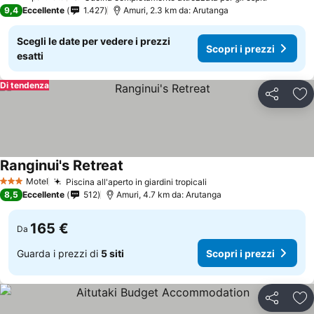
3 Stelle
9,4
Eccellente
1.427
Amuri, 2.3 km da: Arutanga
Scegli le date per vedere i prezzi
Scopri i prezzi
esatti
Di tendenza
Condividi
Agg
Ranginui's Retreat
Motel
Piscina all'aperto in giardini tropicali
3 Stelle
8,5
Eccellente
512
Amuri, 4.7 km da: Arutanga
165 €
Da
Guarda i prezzi di
5 siti
Scopri i prezzi
Condividi
Agg