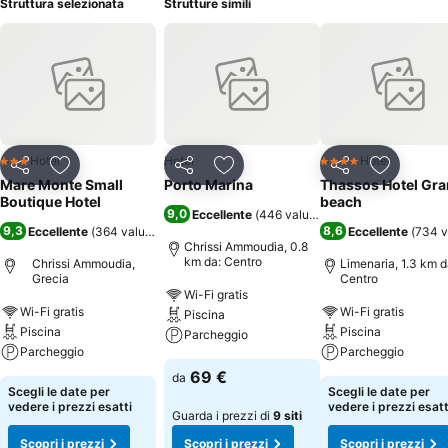
Struttura selezionata
Strutture simili
Hotel
Hotel
Hotel
3 Stelle
4 Stelle
Condividi
Aggiungi ai preferiti
Condividi
Aggiungi ai preferiti
Condividi
Aggiungi 
Mare Monte Small
Porto Marina
Thassos Hotel Gr
Boutique Hotel
beach
9,0
Eccellente
(
446 valutazioni
)
9,3
8,6
Eccellente
(
364 valutazioni
)
Eccellente
(
734 v
Chrissi Ammoudia, 0.8
km da: Centro
Chrissi Ammoudia,
Limenaria, 1.3 km d
Grecia
Centro
Wi-Fi gratis
Wi-Fi gratis
Wi-Fi gratis
Piscina
Piscina
Piscina
Parcheggio
Parcheggio
Parcheggio
69 €
da
Scegli le date per
Scegli le date per
vedere i prezzi esatti
vedere i prezzi esatt
Guarda i prezzi di
9 siti
Scopri i prezzi
Scopri i prezzi
Scopri i prezzi