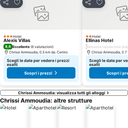
Condividi
Aggiungi ai preferiti
Condividi
Aggiungi ai pr
Hotel
Hotel
3 Stelle
2 Stelle
Alexis Villas
Ellinas Hotel
8,6
/
Eccellente
(
6 valutazioni
)
Nessuna valutazione disp
Chrissi Ammoudia, 0.5 km da: Centro
Chrissi Ammoudia, 0.7
Scegli le date per vedere i prezzi
Scegli le date per ve
esatti
esatti
Scopri i prezzi
Scopri i pr
Chrissi Ammoudia: visualizza tutti gli alloggi
Chrissi Ammoudia: altre strutture