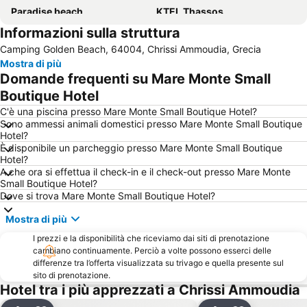
Paradise beach
KTEL Thassos
Informazioni sulla struttura
Perigiali beach
Kalamitsa
Camping Golden Beach, 64004, Chrissi Ammoudia, Grecia
Keramoti
Notos
Mostra di più
Avdira Porto Molo
KTEL N Kavalas Bus Station
Domande frequenti su Mare Monte Small
Glastres Beach
Makryammos
Boutique Hotel
Limanaki
Festival di Thassos
C'è una piscina presso Mare Monte Small Boutique Hotel?
Sono ammessi animali domestici presso Mare Monte Small Boutique
Traditional Settlement of Alyki
Ammoglossa - Keramoti
Hotel?
È disponibile un parcheggio presso Mare Monte Small Boutique
Pefkari Beach
Iris Gold
Hotel?
festa della Libertà
Chorafa
A che ora si effettua il check-in e il check-out presso Mare Monte
Small Boutique Hotel?
Fanari Camping
Arogi
Dove si trova Mare Monte Small Boutique Hotel?
Naos Agiou Georgiou
Mostra di più
I prezzi e la disponibilità che riceviamo dai siti di prenotazione
cambiano continuamente. Perciò a volte possono esserci delle
differenze tra l’offerta visualizzata su trivago e quella presente sul
sito di prenotazione.
Hotel tra i più apprezzati a Chrissi Ammoudia