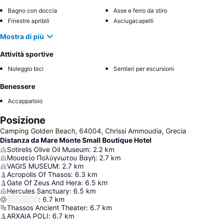
Bagno con doccia
Asse e ferro da stiro
Finestre apribili
Asciugacapelli
Mostra di più
Attività sportive
Noleggio bici
Sentieri per escursioni
Benessere
Accappatoio
Posizione
Camping Golden Beach, 64004, Chrissi Ammoudia, Grecia
Distanza da Mare Monte Small Boutique Hotel
Sotirelis Olive Oil Museum
:
2.2
km
Μουσείο Πολύγνωτου Βαγή
:
2.7
km
VAGIS MUSEUM
:
2.7
km
Acropolis Of Thasos
:
6.3
km
Gate Of Zeus And Hera
:
6.5
km
Hercules Sanctuary
:
6.5
km
:
6.7
km
Thassos Ancient Theater
:
6.7
km
ARXAIA POLI
:
6.7
km