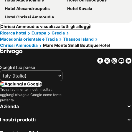
Hotel Alexandroupolis
Hotel Kavala
Hotel Chrissi Ammoudia
Chrissi Ammoudia: visualizza tutti gli alloggi
Ricerca hotel
Europa
Grecia
Macedonia orientale e Tracia
Thassos Island
Chrissi Ammoudia
Mare Monte Small Boutique Hotel
Facebook
Twitter
Insta
Yo
Scegli il tuo paese
Aggiungi a Google
Trova facilmente i nostri risultati:
aggiungi trivago a Google come fonte
preferita.
Azienda
I nostri prodotti