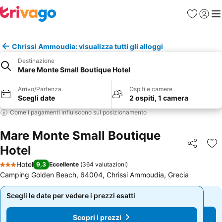
Preferiti
Accedi
Me
Chrissi Ammoudia: visualizza tutti gli alloggi
Destinazione
Mare Monte Small Boutique Hotel
Arrivo/Partenza
Ospiti e camere
Scegli date
2 ospiti, 1 camera
Come i pagamenti influiscono sul posizionamento
Mare Monte Small Boutique
Hotel
Condividi
Agg
Hotel
9,3
Eccellente
(
364 valutazioni
)
3 Stelle
Camping Golden Beach, 64004, Chrissi Ammoudia, Grecia
Scegli le date per vedere i prezzi esatti
Scegli le date per vedere i prezzi esatti
Scopri i prezzi
Scopri i prezzi