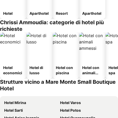
Hotel
Aparthotel
Resort
Aparthotel
Chrissi Ammoudia: categorie di hotel più
richieste
Hotel
Hotel di
Hotel con
Hotel con
Hote
economici
lusso
piscina
animali
spa
ammessi
Strutture vicino a Mare Monte Small Boutique
Hotel
Hotel Mirina
Hotel Varos
Hotel Sarti
Hotel Potos
Hotel Agios Ioannis
Hotel Ouranoupolis