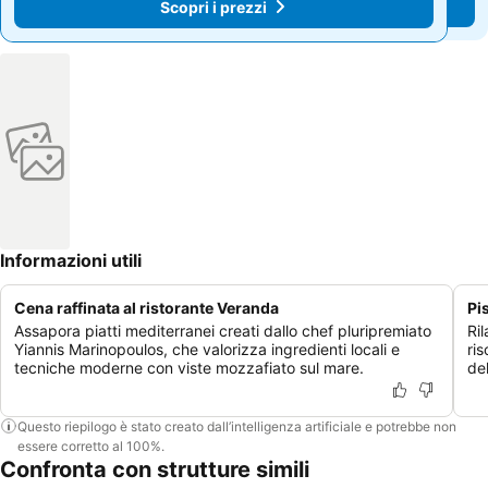
Scopri i prezzi
Scopri i prezzi
Informazioni utili
Cena raffinata al ristorante Veranda
Pi
Assapora piatti mediterranei creati dallo chef pluripremiato
Ril
Yiannis Marinopoulos, che valorizza ingredienti locali e
ris
tecniche moderne con viste mozzafiato sul mare.
de
Questo riepilogo è stato creato dall’intelligenza artificiale e potrebbe non
essere corretto al 100%.
Confronta con strutture simili