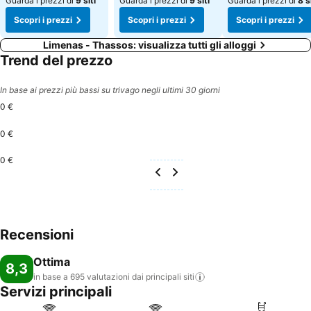
Guarda i prezzi di
9 siti
Guarda i prezzi di
9 siti
Guarda i prezzi di
8 s
Scopri i prezzi
Scopri i prezzi
Scopri i prezzi
Limenas - Thassos: visualizza tutti gli alloggi
Trend del prezzo
In base ai prezzi più bassi su trivago negli ultimi 30 giorni
0 €
0 €
0 €
Recensioni
Ottima
8,3
in base a 695 valutazioni dai principali
siti
Servizi principali