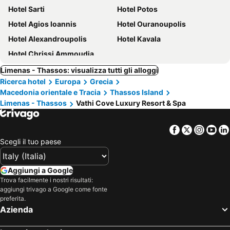
Hotel Sarti
Hotel Potos
Hotel Agios Ioannis
Hotel Ouranoupolis
Hotel Alexandroupolis
Hotel Kavala
Hotel Chrissi Ammoudia
Limenas - Thassos: visualizza tutti gli alloggi
Ricerca hotel
Europa
Grecia
Macedonia orientale e Tracia
Thassos Island
Limenas - Thassos
Vathi Cove Luxury Resort & Spa
Facebook
Twitter
Insta
Yo
Scegli il tuo paese
Aggiungi a Google
Trova facilmente i nostri risultati:
aggiungi trivago a Google come fonte
preferita.
Azienda