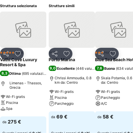
Struttura selezionata
Strutture simili
Hotel
Hotel
Hotel
5 Stelle
3 Stelle
Condividi
Aggiungi ai preferiti
Condividi
Aggiungi ai preferiti
Condividi
Aggiungi 
Vathi Cove Luxury
Porto Marina
Blue Sea Beach Hot
Resort & Spa
9,0
7,6
Eccellente
(
446 valutazioni
)
Buona
(
634 valut
8,3
Ottima
(
695 valutazioni
)
Chrissi Ammoudia, 0.8
Skala Potamia, 0.6
km da: Centro
da: Centro
Limenas - Thassos,
Grecia
Wi-Fi gratis
Wi-Fi gratis
Wi-Fi gratis
Piscina
Parcheggio
Piscina
Parcheggio
A/C
Spa
Scopri i prezzi
Scopri i prezzi
69 €
58 €
da
da
Scopri i prezzi
275 €
da