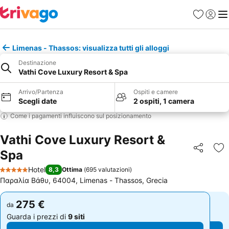
Preferiti
Accedi
Me
Limenas - Thassos: visualizza tutti gli alloggi
Destinazione
Vathi Cove Luxury Resort & Spa
Arrivo/Partenza
Ospiti e camere
Scegli date
2 ospiti, 1 camera
Come i pagamenti influiscono sul posizionamento
Vathi Cove Luxury Resort &
Spa
Condividi
Agg
Hotel
8,3
Ottima
(
695 valutazioni
)
5 Stelle
Παραλία Βάθυ, 64004, Limenas - Thassos, Grecia
275 €
275 €
da
da
Guarda i prezzi di
9 siti
Guarda i prezzi di
9 siti