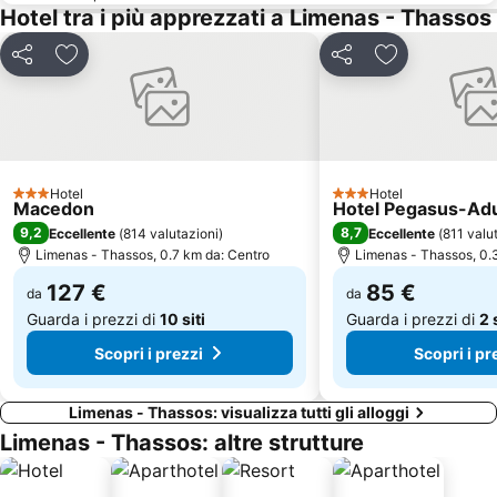
Hotel tra i più apprezzati a Limenas - Thassos
Condividi
Aggiungi ai preferiti
Condividi
Aggiungi ai pr
Hotel
Hotel
3 Stelle
3 Stelle
Macedon
Hotel Pegasus-Adul
9,2
8,7
Eccellente
(
814 valutazioni
)
Eccellente
(
811 valu
Limenas - Thassos, 0.7 km da: Centro
Limenas - Thassos, 0.
127 €
85 €
da
da
Guarda i prezzi di
10 siti
Guarda i prezzi di
2 
Scopri i prezzi
Scopri i pr
Limenas - Thassos: visualizza tutti gli alloggi
Limenas - Thassos: altre strutture