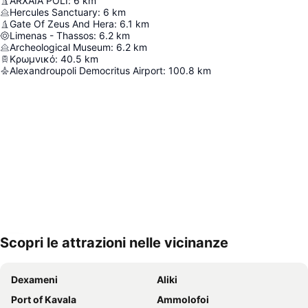
ARXAIA POLI
:
6
km
Hercules Sanctuary
:
6
km
Gate Of Zeus And Hera
:
6.1
km
Limenas - Thassos
:
6.2
km
Archeological Museum
:
6.2
km
Κρωμνικό
:
40.5
km
Alexandroupoli Democritus Airport
:
100.8
km
Scopri le attrazioni nelle vicinanze
Espandi mappa
Dexameni
Aliki
Port of Kavala
Ammolofoi