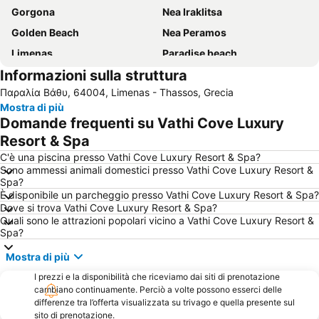
Gorgona
Nea Iraklitsa
Golden Beach
Nea Peramos
Limenas
Paradise beach
Informazioni sulla struttura
KTEL Thassos
Perigiali beach
Παραλία Βάθυ, 64004, Limenas - Thassos, Grecia
Kalamitsa
Keramoti
Mostra di più
Notos
Avdira Porto Molo
Domande frequenti su Vathi Cove Luxury
KTEL N Kavalas Bus Station
Glastres Beach
Resort & Spa
Makryammos
Limanaki
C'è una piscina presso Vathi Cove Luxury Resort & Spa?
Sono ammessi animali domestici presso Vathi Cove Luxury Resort &
Festival di Thassos
Ammoglossa - Keramoti
Spa?
È disponibile un parcheggio presso Vathi Cove Luxury Resort & Spa?
Traditional Settlement of Alyki
Pefkari Beach
Dove si trova Vathi Cove Luxury Resort & Spa?
Iris Gold
festa della Libertà
Quali sono le attrazioni popolari vicino a Vathi Cove Luxury Resort &
Spa?
Chorafa
Fanari Camping
Mostra di più
Arogi
Naos Agiou Georgiou
I prezzi e la disponibilità che riceviamo dai siti di prenotazione
cambiano continuamente. Perciò a volte possono esserci delle
differenze tra l’offerta visualizzata su trivago e quella presente sul
sito di prenotazione.