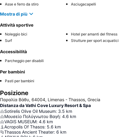
Asse e ferro da stiro
Asciugacapelli
Mostra di più
Attività sportive
Noleggio bici
Hotel per amanti del fitness
Surf
Strutture per sport acquatici
Accessibilità
Parcheggio per disabili
Per bambini
Pasti per bambini
Posizione
Παραλία Βάθυ, 64004, Limenas - Thassos, Grecia
Distanza da Vathi Cove Luxury Resort & Spa
Sotirelis Olive Oil Museum
:
3.5
km
Μουσείο Πολύγνωτου Βαγή
:
4.6
km
VAGIS MUSEUM
:
4.6
km
Acropolis Of Thasos
:
5.6
km
Thassos Ancient Theater
:
6
km