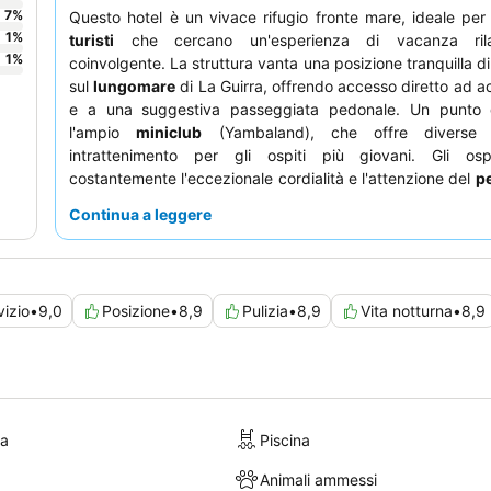
7
%
Questo hotel è un vivace rifugio fronte mare, ideale pe
1
%
turisti
che cercano un'esperienza di vacanza ril
1
%
coinvolgente. La struttura vanta una posizione tranquilla d
sul
lungomare
di La Guirra, offrendo accesso diretto ad 
e a una suggestiva passeggiata pedonale. Un punto 
l'ampio
miniclub
(Yambaland), che offre diverse a
intrattenimento per gli ospiti più giovani. Gli osp
costantemente l'eccezionale cordialità e l'attenzione del
p
la
colazione a buffet
si distingue per la sua vasta e
Continua a leggere
selezione. Per una vista ottimale, considerate di rich
camera ai piani alti con un
balcone
per godervi l'impr
panorama sul mare.
vizio
•
9,0
Posizione
•
8,9
Pulizia
•
8,9
Vita notturna
•
8,9
ra
Piscina
Animali ammessi