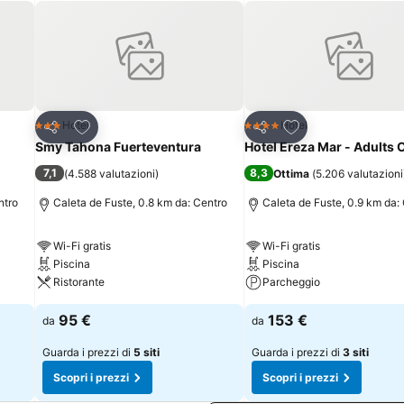
Aggiungi ai preferiti
Aggiungi ai preferi
Hotel
Hotel
3 Stelle
4 Stelle
Condividi
Condividi
Smy Tahona Fuerteventura
Hotel Ereza Mar - Adults 
7,1
8,3
(
4.588 valutazioni
)
Ottima
(
5.206 valutazioni
ntro
Caleta de Fuste, 0.8 km da: Centro
Caleta de Fuste, 0.9 km da:
Wi-Fi gratis
Wi-Fi gratis
Piscina
Piscina
Ristorante
Parcheggio
95 €
153 €
da
da
Guarda i prezzi di
5 siti
Guarda i prezzi di
3 siti
Scopri i prezzi
Scopri i prezzi