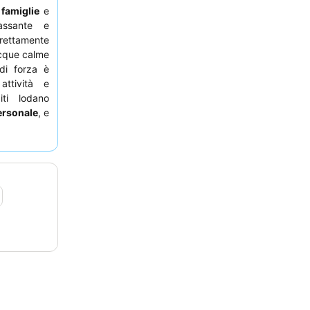
r
famiglie
e
assante e
irettamente
acque calme
di forza è
ttività e
iti lodano
ersonale
, e
 variegata
iedere una
essionante