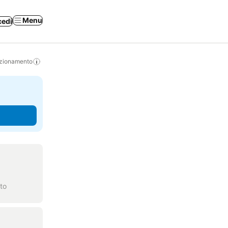
Menu
cedi
izionamento
to