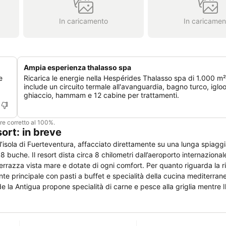
In caricamento
In caricamen
Ampia esperienza thalasso spa
e
Ricarica le energie nella Hespérides Thalasso spa di 1.000 m²
include un circuito termale all'avanguardia, bagno turco, igloo
ghiaccio, hammam e 12 cabine per trattamenti.
ere corretto al 100%.
ort: in breve
l’isola di Fuerteventura, affacciato direttamente su una lunga spiagg
buche. Il resort dista circa 8 chilometri dall’aeroporto internazional
terrazza vista mare e dotate di ogni comfort. Per quanto riguarda la r
rante principale con pasti a buffet e specialità della cucina mediterran
ro de la Antigua propone specialità di carne e pesce alla griglia mentre
ri bar, 4 piscine di cui una riscaldata durante la stagione invernale e
a per affari e convegni, centro Spa, centro commerciale con diversi ne
f, a cui i clienti dell’hotel possono accedere con tariffe agevolate.