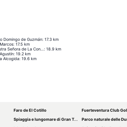
nto Domingo de Guzmán
:
17.3
km
 Marcos
:
17.5
km
Ermita de Nuestra Señora de La Concepción
:
18.9
km
Agustín
:
19.2
km
a Alcogida
:
19.6
km
Espandi mappa
Faro de El Cotillo
Fuerteventura Club Gol
Spiaggia e lungomare di Gran Tarajal
Parco naturale delle Dune di