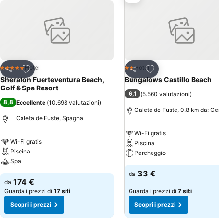
Aggiungi ai preferiti
Aggiungi ai preferiti
Hotel
Hotel
5 Stelle
2 Stelle
Condividi
Condividi
Sheraton Fuerteventura Beach,
Bungalows Castillo Beach
Golf & Spa Resort
6,1
(
5.560 valutazioni
)
8,8
Eccellente
(
10.698 valutazioni
)
Caleta de Fuste, 0.8 km da: Ce
Caleta de Fuste, Spagna
Wi-Fi gratis
Wi-Fi gratis
Piscina
Piscina
Parcheggio
Spa
33 €
da
174 €
da
Guarda i prezzi di
17 siti
Guarda i prezzi di
7 siti
Scopri i prezzi
Scopri i prezzi