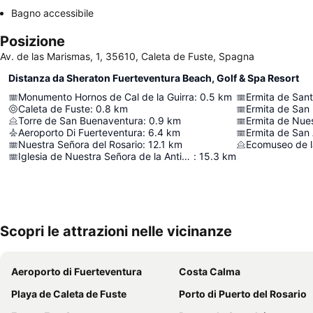
Bagno accessibile
Posizione
Av. de las Marismas, 1, 35610, Caleta de Fuste, Spagna
Distanza da Sheraton Fuerteventura Beach, Golf & Spa Resort
Monumento Hornos de Cal de la Guirra
:
0.5
km
Ermita de Sa
Caleta de Fuste
:
0.8
km
Ermita de San
Torre de San Buenaventura
:
0.9
km
Aeroporto Di Fuerteventura
:
6.4
km
Ermita de San 
Nuestra Señora del Rosario
:
12.1
km
Ecomuseo de l
Iglesia de Nuestra Señora de la Antigua
:
15.3
km
Scopri le attrazioni nelle vicinanze
Aeroporto di Fuerteventura
Costa Calma
Playa de Caleta de Fuste
Porto di Puerto del Rosario