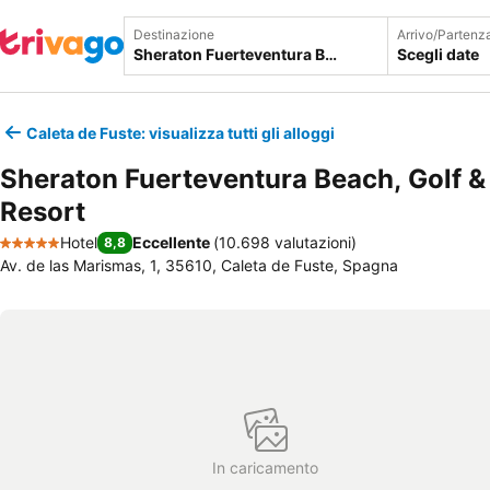
Destinazione
Arrivo/Partenz
Scegli date
Caleta de Fuste: visualizza tutti gli alloggi
Sheraton Fuerteventura Beach, Golf &
Resort
Hotel
Eccellente
(
10.698 valutazioni
)
8,8
5 Stelle
Av. de las Marismas, 1, 35610, Caleta de Fuste, Spagna
In caricamento