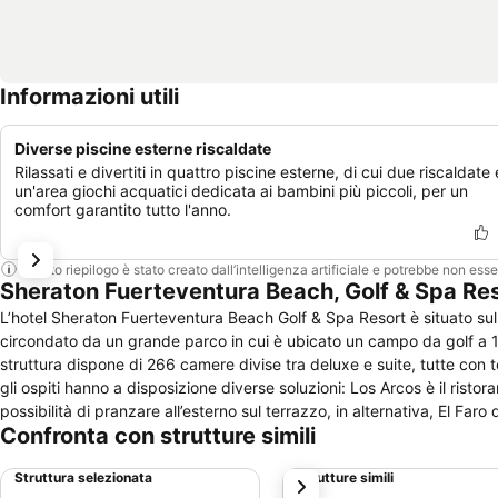
Informazioni utili
Diverse piscine esterne riscaldate
Rilassati e divertiti in quattro piscine esterne, di cui due riscaldate 
un'area giochi acquatici dedicata ai bambini più piccoli, per un
comfort garantito tutto l'anno.
Questo riepilogo è stato creato dall’intelligenza artificiale e potrebbe non ess
Sheraton Fuerteventura Beach, Golf & Spa Res
L’hotel Sheraton Fuerteventura Beach Golf & Spa Resort è situato sul
circondato da un grande parco in cui è ubicato un campo da golf a 18 
struttura dispone di 266 camere divise tra deluxe e suite, tutte con 
gli ospiti hanno a disposizione diverse soluzioni: Los Arcos è il risto
possibilità di pranzare all’esterno sul terrazzo, in alternativa, El Fa
Confronta con strutture simili
è specializzato in cucina esotica ed asiatica. Completano i servizi va
jacuzzi, un attrezzato business center e sale riunioni per chi viaggi
Struttura selezionata
Strutture simili
successivo
Numerosi gli sport praticabili, fiore all’occhiello resta il campo da gol