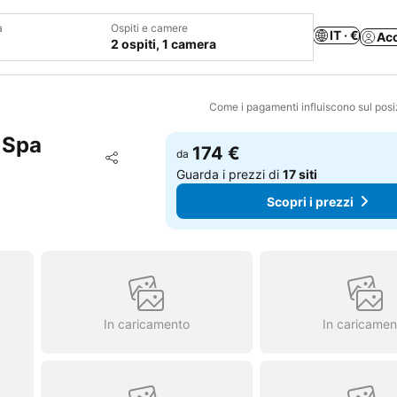
a
Ospiti e camere
IT · €
Ac
2 ospiti, 1 camera
Come i pagamenti influiscono sul pos
 Spa
174 €
Aggiungi ai preferiti
da
Condividi
Guarda i prezzi di
17 siti
Scopri i prezzi
In caricamento
In caricamen