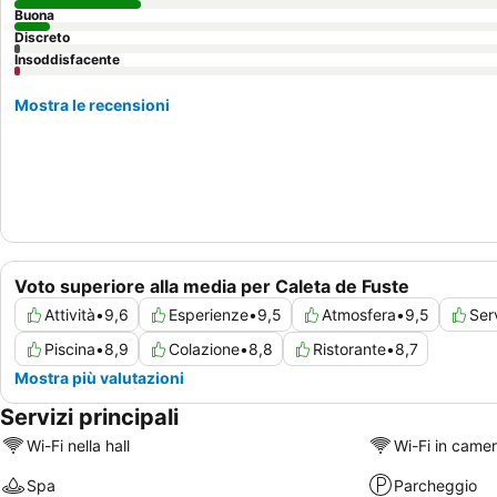
Buona
Discreto
Insoddisfacente
Mostra le recensioni
Voto superiore alla media per Caleta de Fuste
Attività
•
9,6
Esperienze
•
9,5
Atmosfera
•
9,5
Ser
Piscina
•
8,9
Colazione
•
8,8
Ristorante
•
8,7
Mostra più valutazioni
Servizi principali
Wi-Fi nella hall
Wi-Fi in came
Spa
Parcheggio