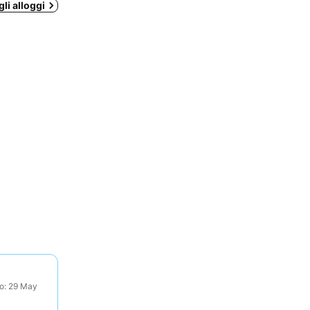
gli alloggi
to: 29 May