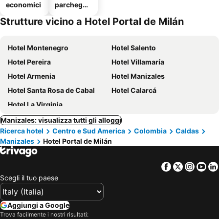
economici
parcheggi
o
Strutture vicino a Hotel Portal de Milán
Hotel Montenegro
Hotel Salento
Hotel Pereira
Hotel Villamaría
Hotel Armenia
Hotel Manizales
Hotel Santa Rosa de Cabal
Hotel Calarcá
Hotel La Virginia
Manizales: visualizza tutti gli alloggi
Ricerca hotel
Centro e Sud America
Colombia
Caldas
Manizales
Hotel Portal de Milán
Facebook
Twitter
Insta
Yo
Scegli il tuo paese
Aggiungi a Google
Trova facilmente i nostri risultati: