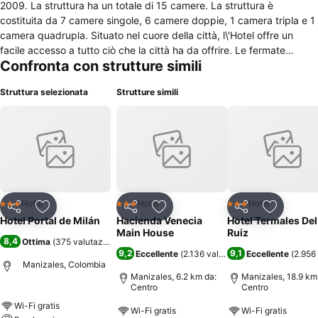
2009. La struttura ha un totale di 15 camere. La struttura è
costituita da 7 camere singole, 6 camere doppie, 1 camera tripla e 1
camera quadrupla. Situato nel cuore della città, l\'Hotel offre un
facile accesso a tutto ciò che la città ha da offrire. Le fermate
Confronta con strutture simili
dell\'autobus e della metropolitana più vicine si trovano a pochi passi
dall\'Hotel. Gli ospiti potranno facilmente raggiungere l\'aeroporto. Gli
Struttura selezionata
Strutture simili
ospiti apprezzeranno la vicinanza dell\'Hotel alle principali aree di
attrazione della zona. L\'hotel dispone di un parcheggio davvero
utile per gli ospiti che arrivano in auto.
Hotel
Hotel
Hotel
3 Stelle
3 Stelle
3 Stelle
Condividi
Aggiungi ai preferiti
Condividi
Aggiungi ai preferiti
Condividi
Aggiungi 
Hotel Portal de Milán
Hacienda Venecia
Hotel Termales Del
Main House
Ruiz
8,4
Ottima
(
375 valutazioni
)
9,2
9,1
Eccellente
(
2.136 valutazioni
Eccellente
)
(
2.956 
Manizales, Colombia
Manizales, 6.2 km da:
Manizales, 18.9 km
Centro
Centro
Wi-Fi gratis
Wi-Fi gratis
Wi-Fi gratis