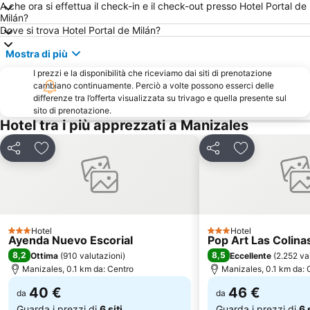
A che ora si effettua il check-in e il check-out presso Hotel Portal de
Milán?
Dove si trova Hotel Portal de Milán?
Mostra di più
I prezzi e la disponibilità che riceviamo dai siti di prenotazione
cambiano continuamente. Perciò a volte possono esserci delle
differenze tra l’offerta visualizzata su trivago e quella presente sul
sito di prenotazione.
Hotel tra i più apprezzati a Manizales
Condividi
Aggiungi ai preferiti
Condividi
Aggiungi ai pr
Hotel
Hotel
3 Stelle
3 Stelle
Ayenda Nuevo Escorial
Pop Art Las Colina
8,2
8,5
Ottima
(
910 valutazioni
)
Eccellente
(
2.252 va
Manizales, 0.1 km da: Centro
Manizales, 0.1 km da: 
40 €
46 €
da
da
Guarda i prezzi di
6 siti
Guarda i prezzi di
6 