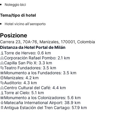
Noleggio bici
Tema/tipo di hotel
Hotel vicino all'aeroporto
Posizione
Carrera 23, 70A-76, Manizales, 170001, Colombia
Distanza da Hotel Portal de Milán
Torre de Herveo
:
0.6
km
Corporación Rafael Pombo
:
2.1
km
Capilla San Pío X
:
3.3
km
Teatro Fundadores
:
3.5
km
Monumento a los Fundadores
:
3.5
km
Manizales
:
4.2
km
Auditorio
:
4.3
km
Centro Cultural del Café
:
4.4
km
Torre al Cielo
:
5.1
km
Monumento a los Colonizadores
:
5.6
km
Matecaña International Airport
:
38.9
km
Antigua Estación del Tren Cartago
:
57.9
km