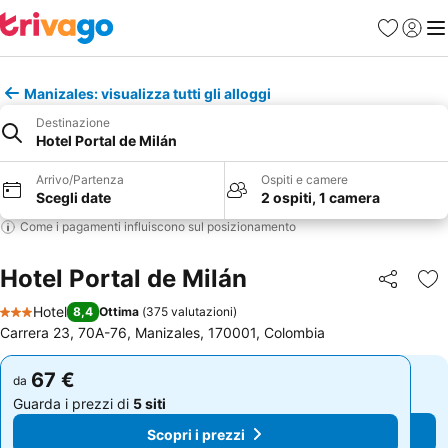
Preferiti
Accedi
Me
Manizales: visualizza tutti gli alloggi
Destinazione
Hotel Portal de Milán
Arrivo/Partenza
Ospiti e camere
Scegli date
2 ospiti, 1 camera
Come i pagamenti influiscono sul posizionamento
Hotel Portal de Milán
Condividi
Agg
Hotel
8,4
Ottima
(
375 valutazioni
)
3 Stelle
Carrera 23, 70A-76, Manizales, 170001, Colombia
67 €
67 €
da
da
Guarda i prezzi di
5 siti
Guarda i prezzi di
5 siti
Scopri i prezzi
Scopri i prezzi