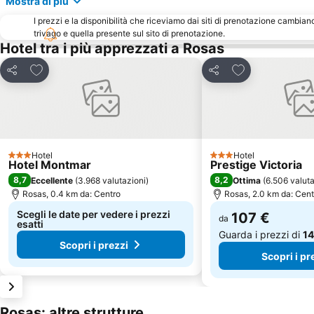
Mostra di più
I prezzi e la disponibilità che riceviamo dai siti di prenotazione cambian
trivago e quella presente sul sito di prenotazione.
Hotel tra i più apprezzati a Rosas
Aggiungi ai preferiti
Aggiungi ai pref
Condividi
Condividi
Hotel
Hotel
3 Stelle
3 Stelle
Hotel Montmar
Prestige Victoria
8,7
8,2
Eccellente
(
3.968 valutazioni
)
Ottima
(
6.506 valuta
Rosas, 0.4 km da: Centro
Rosas, 2.0 km da: Cent
Scegli le date per vedere i prezzi
107 €
da
esatti
Guarda i prezzi di
14
Scopri i prezzi
Scopri i pr
Rosas: altre strutture