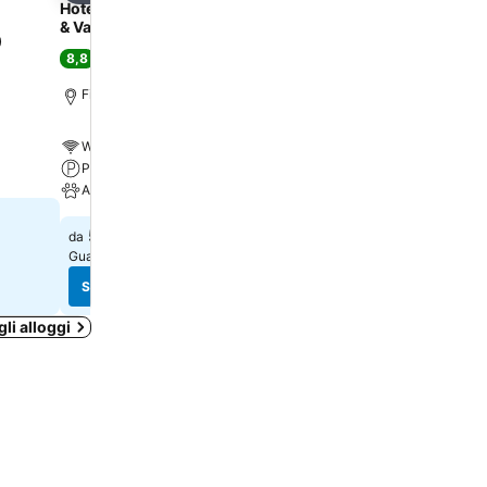
Hotel Pirineos Figueres by Pierre
Prestige Sant Marc
& Vacances
7,7
)
Buona
(
7.412 valutazio
8,8
Eccellente
(
5.450 valutazioni
)
Rosas, 2.0 km da: Centro
Figueras, 0.5 km da: Centro
Wi-Fi gratis
Wi-Fi gratis
Piscina
Parcheggio
Parcheggio
Animali ammessi
87 €
da
56 €
da
Guarda i prezzi di
17 siti
Guarda i prezzi di
15 siti
Scopri i prezzi
Scopri i prezzi
gli alloggi