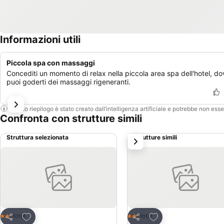
Informazioni utili
Piccola spa con massaggi
Concediti un momento di relax nella piccola area spa dell'hotel, d
puoi goderti dei massaggi rigeneranti.
Questo riepilogo è stato creato dall’intelligenza artificiale e potrebbe non ess
Confronta con strutture simili
Struttura selezionata
Strutture simili
successivo
Aggiungi ai preferiti
Aggiungi ai preferiti
Hotel
Hotel
2 Stelle
2 Stelle
Condividi
Condividi