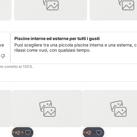
Piscine interne ed esterne per tutti i gusti
ove
Puoi scegliere tra una piccola piscina interna e una esterna, co
rilassi come vuoi, con qualsiasi tempo.
ere corretto al 100%.
Aggiungi ai preferiti
Aggiungi ai preferi
Hotel
Hotel
4 Stelle
3 Stelle
Condividi
Condividi