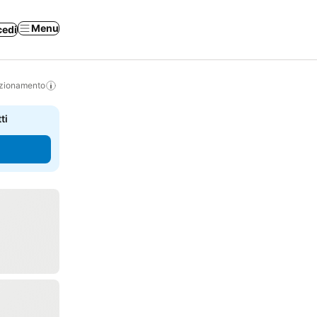
Menu
cedi
izionamento
ti