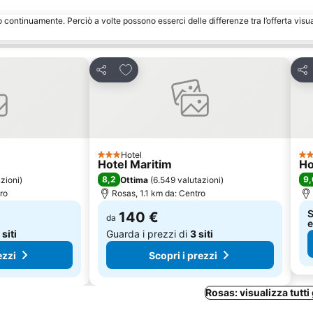
o continuamente. Perciò a volte possono esserci delle differenze tra l’offerta visu
eriti
Aggiungi ai preferiti
Condividi
Con
Hotel
3 Stelle
4 S
Hotel Maritim
Ho
8,2
9,
zioni
)
Ottima
(
6.549 valutazioni
)
ro
Rosas, 1.1 km da: Centro
S
140 €
da
e
 siti
Guarda i prezzi di
3 siti
ezzi
Scopri i prezzi
Rosas: visualizza tutti 