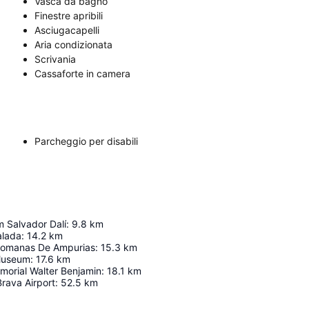
Vasca da bagno
Finestre apribili
Asciugacapelli
Aria condizionata
Scrivania
Cassaforte in camera
Parcheggio per disabili
Salvador Dalí
:
9.8
km
alada
:
14.2
km
romanas De Ampurias
:
15.3
km
Museum
:
17.6
km
morial Walter Benjamin
:
18.1
km
rava Airport
:
52.5
km