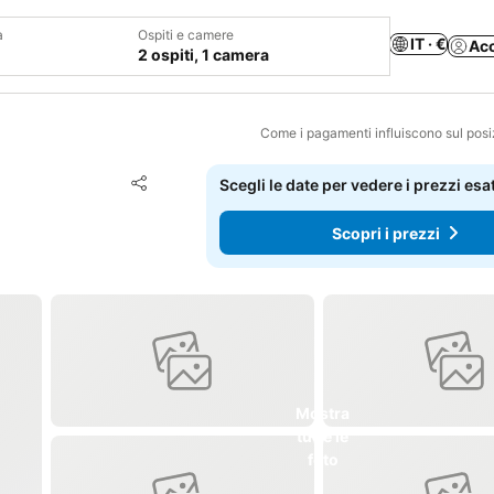
a
Ospiti e camere
IT · €
Ac
2 ospiti, 1 camera
Come i pagamenti influiscono sul pos
Aggiungi ai preferiti
Scegli le date per vedere i prezzi esat
Condividi
Scopri i prezzi