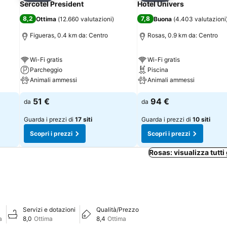
Sercotel President
Hotel Univers
8,2
7,8
Ottima
(
12.660 valutazioni
)
Buona
(
4.403 valutazioni
Figueras, 0.4 km da: Centro
Rosas, 0.9 km da: Centro
Wi-Fi gratis
Wi-Fi gratis
Parcheggio
Piscina
Animali ammessi
Animali ammessi
51 €
94 €
da
da
Guarda i prezzi di
17 siti
Guarda i prezzi di
10 siti
Scopri i prezzi
Scopri i prezzi
Rosas: visualizza tutti 
Servizi e dotazioni
Qualità/Prezzo
a
8,0
Ottima
8,4
Ottima