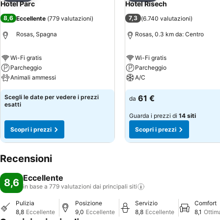
Hotel Parc
Hotel Risech
8,6
7,3
Eccellente
(
779 valutazioni
)
(
6.740 valutazioni
)
Rosas, Spagna
Rosas, 0.3 km da: Centro
Wi-Fi gratis
Wi-Fi gratis
Parcheggio
Parcheggio
Animali ammessi
A/C
Scegli le date per vedere i prezzi
61 €
da
esatti
Guarda i prezzi di
14 siti
Scopri i prezzi
Scopri i prezzi
Recensioni
Eccellente
8,6
in base a 779 valutazioni dai principali
siti
Pulizia
Posizione
Servizio
Comfort
8,8
Eccellente
9,0
Eccellente
8,8
Eccellente
8,1
Ottim