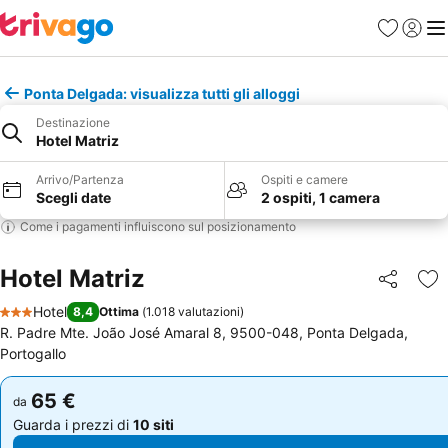
Preferiti
Accedi
Me
Ponta Delgada: visualizza tutti gli alloggi
Destinazione
Hotel Matriz
Arrivo/Partenza
Ospiti e camere
Scegli date
2 ospiti, 1 camera
Come i pagamenti influiscono sul posizionamento
Hotel Matriz
Condividi
Agg
Hotel
8,4
Ottima
(
1.018 valutazioni
)
3 Stelle
R. Padre Mte. João José Amaral 8, 9500-048, Ponta Delgada,
Portogallo
65 €
65 €
da
da
Guarda i prezzi di
10 siti
Guarda i prezzi di
10 siti