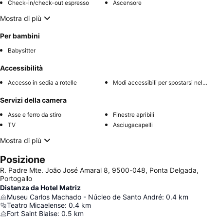
Check-in/check-out espresso
Ascensore
Mostra di più
Per bambini
Babysitter
Accessibilità
Accesso in sedia a rotelle
Modi accessibili per spostarsi nell'hotel
Servizi della camera
Asse e ferro da stiro
Finestre apribili
TV
Asciugacapelli
Mostra di più
Posizione
R. Padre Mte. João José Amaral 8, 9500-048, Ponta Delgada,
Portogallo
Distanza da Hotel Matriz
Museu Carlos Machado - Núcleo de Santo André
:
0.4
km
Teatro Micaelense
:
0.4
km
Fort Saint Blaise
:
0.5
km