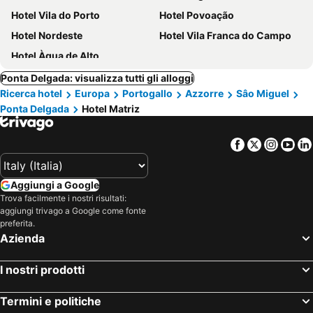
Hotel Vila do Porto
Hotel Povoação
Hotel Nordeste
Hotel Vila Franca do Campo
Hotel Àgua de Alto
Ponta Delgada: visualizza tutti gli alloggi
Ricerca hotel
Europa
Portogallo
Azzorre
Sâo Miguel
Ponta Delgada
Hotel Matriz
Facebook
Twitter
Insta
Yo
Aggiungi a Google
Trova facilmente i nostri risultati:
aggiungi trivago a Google come fonte
preferita.
Azienda
I nostri prodotti
Termini e politiche