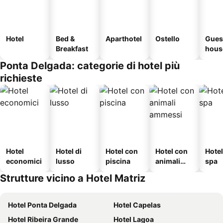
Hotel
Bed &
Aparthotel
Ostello
Gues
Breakfast
hous
Ponta Delgada: categorie di hotel più
richieste
Hotel
Hotel di
Hotel con
Hotel con
Hote
economici
lusso
piscina
animali
spa
ammessi
Strutture vicino a Hotel Matriz
Hotel Ponta Delgada
Hotel Capelas
Hotel Ribeira Grande
Hotel Lagoa