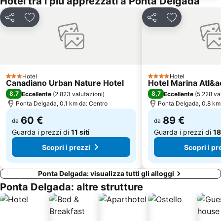
Hotel tra i più apprezzati a Ponta Delgada
Condividi
Aggiungi ai preferiti
Condividi
Aggiungi ai pr
Hotel
Hotel
3 Stelle
4 Stelle
Canadiano Urban Nature Hotel
Hotel Marina Atl&ac
8,7
8,7
Eccellente
(
2.823 valutazioni
)
Eccellente
(
5.228 va
Ponta Delgada, 0.1 km da: Centro
Ponta Delgada, 0.8 km
60 €
89 €
da
da
Guarda i prezzi di
11 siti
Guarda i prezzi di
18
Scopri i prezzi
Scopri i pr
Ponta Delgada: visualizza tutti gli alloggi
Ponta Delgada: altre strutture