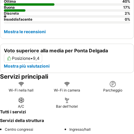
Ottima
40
%
Buona
17
%
Discreto
2
%
Insoddisfacente
0
%
Mostra le recensioni
Voto superiore alla media per Ponta Delgada
Posizione
•
9,4
Mostra più valutazioni
Servizi principali
Wi-Fi nella hall
Wi-Fi in camera
Parcheggio
A/C
Bar dell'hotel
Tutti i servizi
Servizi della struttura
Centro congressi
Ingresso/hall