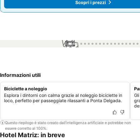
Scopri i prezzi
Scopri i prezzi
1 / 44
Informazioni utili
Biciclette a noleggio
Pa
Esplora i dintorni con calma grazie al noleggio biciclette in
Gl
loco, perfetto per passeggiate rilassanti a Ponta Delgada.
gra
des
Questo riepilogo è stato creato dall’intelligenza artificiale e potrebbe non
essere corretto al 100%.
Hotel Matriz: in breve