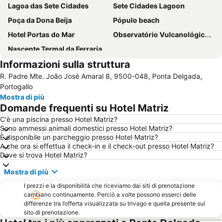
Lagoa das Sete Cidades
Sete Cidades Lagoon
Poça da Dona Beija
Pópulo beach
Hotel Portas do Mar
Observatório Vulcanológico dos Açores
Nascente Termal da Ferraria
Informazioni sulla struttura
R. Padre Mte. João José Amaral 8, 9500-048, Ponta Delgada,
Portogallo
Mostra di più
Domande frequenti su Hotel Matriz
C'è una piscina presso Hotel Matriz?
Sono ammessi animali domestici presso Hotel Matriz?
È disponibile un parcheggio presso Hotel Matriz?
A che ora si effettua il check-in e il check-out presso Hotel Matriz?
Dove si trova Hotel Matriz?
Mostra di più
I prezzi e la disponibilità che riceviamo dai siti di prenotazione
cambiano continuamente. Perciò a volte possono esserci delle
differenze tra l’offerta visualizzata su trivago e quella presente sul
sito di prenotazione.