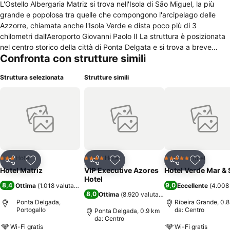
L'Ostello Albergaria Matriz si trova nell'Isola di São Miguel, la più
grande e popolosa tra quelle che compongono l'arcipelago delle
Azzorre, chiamata anche l'Isola Verde e dista poco più di 3
chilometri dall’Aeroporto Giovanni Paolo II La struttura è posizionata
nel centro storico della città di Ponta Delgata e si trova a breve
Confronta con strutture simili
distanza sia dalle maggiori attrazioni turistiche sia al polo finanziario
commerciale ed è dotata di un’ampia sala per riunioni o conferenze.
Struttura selezionata
Strutture simili
L’albergo si compone di 30 camere distribuite su 4 piani serviti da
ascensore e disponibili nelle tipologie singola e doppia con
possibilità di letto aggiunto a richiesta. Le stanze sono equipaggiate
con aria condizionata, telefono, TV via cavo, accesso ad internet,
cassetta di sicurezza e servizi privati con vasca ed asciugacapelli.
Tra gli altri servizi a disposizione degli ospiti ci sono il parcheggio
privato, la lavanderia ed il bar. I bambini da 2 a 12 anni usufruiscono
del 50% di sconto se dormono in camera con i genitori, fino a 2 anni
Hotel
Hotel
Hotel
3 Stelle
4 Stelle
5 Stelle
Condividi
Aggiungi ai preferiti
Condividi
Aggiungi ai preferiti
Condividi
Aggiungi 
non pagano. Sono accettate le maggiori carte di credito come forma
Hotel Matriz
VIP Executive Azores
Hotel Verde Mar &
di pagamento.
Hotel
8,4
9,0
Ottima
(
1.018 valutazioni
)
Eccellente
(
4.008 
8,0
Ottima
(
8.920 valutazioni
)
Ponta Delgada,
Ribeira Grande, 0.
Portogallo
da: Centro
Ponta Delgada, 0.9 km
da: Centro
Wi-Fi gratis
Wi-Fi gratis