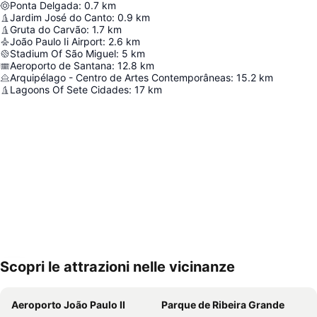
Ponta Delgada
:
0.7
km
Jardim José do Canto
:
0.9
km
Gruta do Carvão
:
1.7
km
João Paulo Ii Airport
:
2.6
km
Stadium Of São Miguel
:
5
km
Aeroporto de Santana
:
12.8
km
Arquipélago - Centro de Artes Contemporâneas
:
15.2
km
Lagoons Of Sete Cidades
:
17
km
Scopri le attrazioni nelle vicinanze
Espandi mappa
Aeroporto João Paulo II
Parque de Ribeira Grande