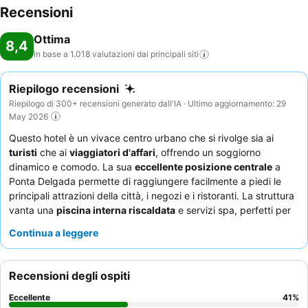
Recensioni
Ottima
8,4
in base a 1.018 valutazioni dai principali
siti
Riepilogo recensioni
Riepilogo di 300+ recensioni generato dall'IA · Ultimo aggiornamento: 29
May 2026
Questo hotel è un vivace centro urbano che si rivolge sia ai
turisti
che ai
viaggiatori d'affari
, offrendo un soggiorno
dinamico e comodo. La sua
eccellente posizione centrale
a
Ponta Delgada permette di raggiungere facilmente a piedi le
principali attrazioni della città, i negozi e i ristoranti. La struttura
vanta una
piscina interna riscaldata
e servizi spa, perfetti per
rilassarsi dopo una giornata di esplorazione o riunioni. Gli ospiti
Continua a leggere
lodano costantemente il
personale cordiale e attento
e la
buona e variegata colazione, che include prodotti locali. Per
un'esperienza più tranquilla, si consiglia agli ospiti di richiedere
Recensioni degli ospiti
una camera non affacciata sulla strada.
Eccellente
41
%