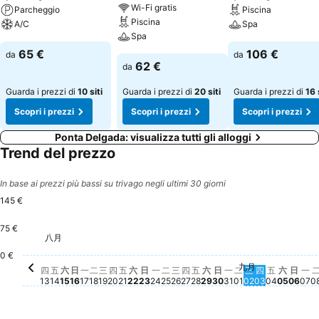
Wi-Fi gratis
Parcheggio
Piscina
Piscina
A/C
Spa
Spa
65 €
106 €
da
da
62 €
da
Guarda i prezzi di
10 siti
Guarda i prezzi di
20 siti
Guarda i prezzi di
16 
Scopri i prezzi
Scopri i prezzi
Scopri i prezzi
Ponta Delgada: visualizza tutti gli alloggi
Trend del prezzo
In base ai prezzi più bassi su trivago negli ultimi 30 giorni
145 €
75 €
星期日
144 
星期日, 八月 30
141 €
星期五, 八月 28
140 €
星期六, 八月 29
140 €
八月
星期三, 八月 26
137 €
星期四, 八月 13
136 €
星期日, 八月 16
136 €
星期一, 八月 17
136 €
星期三, 八月 19
136 €
星期日, 八月 23
136 €
星期六,
135 €
星期二, 八月 18
132 €
星期四, 八月 27
131 €
0 €
九月
星期五, 八月 14
Nessun prezzo disponibile per questa data
星期六, 八月 15
Nessun prezzo disponibile per questa data
星期四, 八月 20
Nessun prezzo disponibile per questa
星期五, 八月 21
Nessun prezzo disponibile per ques
星期六, 八月 22
Nessun prezzo disponibile per que
星期一, 八月 24
Nessun prezzo disponibile per
星期二, 八月 25
Nessun prezzo disponibile p
星期一, 八月 31
Nessun prezzo di
星期二, 九月 01
Nessun prezzo 
星期三, 九月 
Nessun prezz
星期四, 九月
Nessun pre
星期五, 
Nessun p
星
Ne
四
五
六
日
一
二
三
四
五
六
日
一
二
三
四
五
六
日
一
二
三
四
五
六
日
一
13
14
15
16
17
18
19
20
21
22
23
24
25
26
27
28
29
30
31
01
02
03
04
05
06
07
0