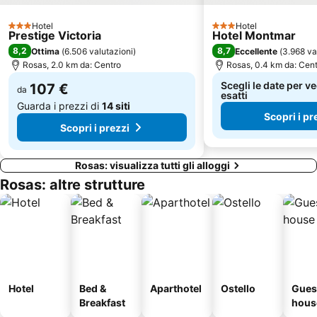
Casa Museo Castillo Gala Dalí - Púbol
Côte Vermeille
Hotel
Hotel
La promenade du front de mer
Mercado semanal
3 Stelle
3 Stelle
Prestige Victoria
Hotel Montmar
Cala Estreta
Cala Rovira
8,2
8,7
Ottima
(
6.506 valutazioni
)
Eccellente
(
3.968 va
Rosas, 2.0 km da: Centro
Rosas, 0.4 km da: Cen
Cala Rovira
La Ciutadella
Scegli le date per ve
107 €
Salatar
da
Cala Montjoi
esatti
Guarda i prezzi di
14 siti
Scopri i pr
Scopri i prezzi
Rosas: visualizza tutti gli alloggi
Rosas: altre strutture
Hotel
Bed &
Aparthotel
Ostello
Gues
Breakfast
hous