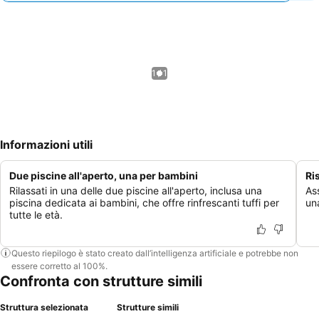
1 / 1
Informazioni utili
Due piscine all'aperto, una per bambini
Ri
Rilassati in una delle due piscine all'aperto, inclusa una
Ass
piscina dedicata ai bambini, che offre rinfrescanti tuffi per
una
tutte le età.
Questo riepilogo è stato creato dall’intelligenza artificiale e potrebbe non
essere corretto al 100%.
Confronta con strutture simili
Struttura selezionata
Strutture simili