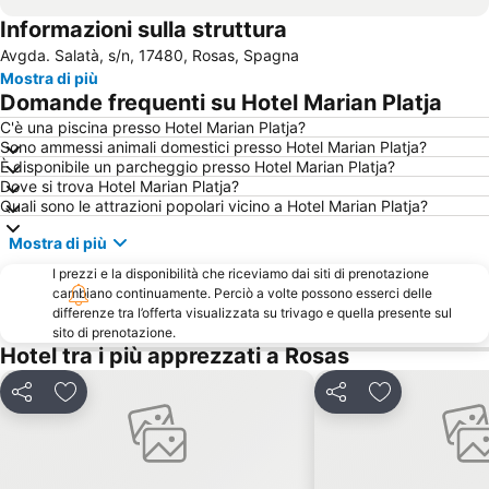
Informazioni sulla struttura
Llançà
Port de L' Escala
Avgda. Salatà, s/n, 17480, Rosas, Spagna
Illes Medes
Barri Vell
Mostra di più
Baie de Cadaques
Estació d autobusos de Girona
Domande frequenti su Hotel Marian Platja
L'Escala Empúries
Castell de Begur
C'è una piscina presso Hotel Marian Platja?
Sono ammessi animali domestici presso Hotel Marian Platja?
Catalunya
La Fosca
È disponibile un parcheggio presso Hotel Marian Platja?
Cala Joncols
Cap de Creus
Dove si trova Hotel Marian Platja?
Quali sono le attrazioni popolari vicino a Hotel Marian Platja?
Castell Palau de la Bisbal d'Empordà
Tamariu
Mostra di più
Sant Pere Pescador
Sant Martí d'Empúries
I prezzi e la disponibilità che riceviamo dai siti di prenotazione
Portitxol
Le Fort de Bellegarde
cambiano continuamente. Perciò a volte possono esserci delle
Cala Montgó Beach
Portbou
differenze tra l’offerta visualizzata su trivago e quella presente sul
sito di prenotazione.
Aqua Brava
Platja de la Punta
Hotel tra i più apprezzati a Rosas
Marina
Sa Riera
Condividi
Aggiungi ai preferiti
Condividi
Aggiungi ai pr
Antic Hospital de Santa Caterina
Port Esportiu Marina Palamós
Torre Valentina
Marina de Empuriabrava
Casa Museo Salvador Dalí
Marina Princess