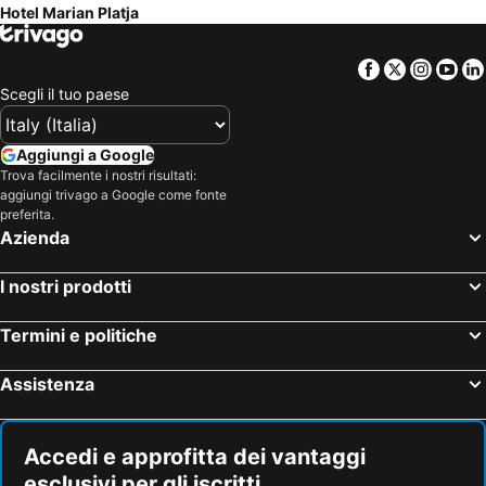
Hotel Marian Platja
Facebook
Twitter
Insta
Yo
Scegli il tuo paese
Aggiungi a Google
Trova facilmente i nostri risultati:
aggiungi trivago a Google come fonte
preferita.
Azienda
I nostri prodotti
Termini e politiche
Assistenza
Accedi e approfitta dei vantaggi
esclusivi per gli iscritti