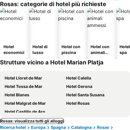
Rosas: categorie di hotel più richieste
Hotel
Hotel di
Hotel con
Hotel con
Hote
economici
lusso
piscina
animali
spa
ammessi
Strutture vicino a Hotel Marian Platja
Hotel Lloret de Mar
Hotel Calella
Hotel Tossa de Mar
Hotel Gerona
Hotel Blanes
Hotel Santa Susana
Hotel Malgrat de Mar
Hotel Rosas
Hotel Castillo de Aro
Rosas: visualizza tutti gli alloggi
Ricerca hotel
Europa
Spagna
Catalogna
Rosas