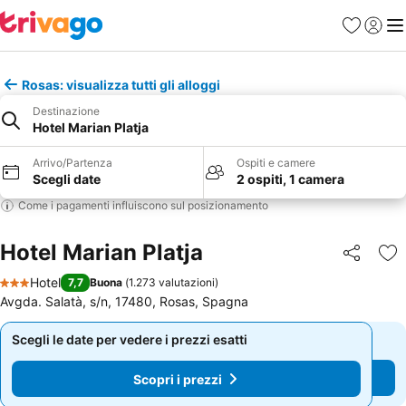
Preferiti
Accedi
Me
Rosas: visualizza tutti gli alloggi
Destinazione
Hotel Marian Platja
Arrivo/Partenza
Ospiti e camere
Scegli date
2 ospiti, 1 camera
Come i pagamenti influiscono sul posizionamento
Hotel Marian Platja
Condividi
Agg
Hotel
7,7
Buona
(
1.273 valutazioni
)
3 Stelle
Avgda. Salatà, s/n, 17480, Rosas, Spagna
Scegli le date per vedere i prezzi esatti
Scegli le date per vedere i prezzi esatti
Scopri i prezzi
Scopri i prezzi