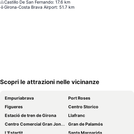
Castillo De San Fernando
:
17.6
km
Girona-Costa Brava Airport
:
51.7
km
Scopri le attrazioni nelle vicinanze
Espandi mappa
Empuriabrava
Port Roses
Figueres
Centro Storico
Estació de tren de Girona
Llafranc
Centro Comercial Gran Jonquera
Gran de Palamós
L'Estartit
Santa Margarida