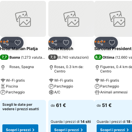
Hotel
Hotel
Hotel
3 Stelle
2 Stelle
4 Stelle
Condividi
Aggiungi ai preferiti
Condividi
Aggiungi ai preferiti
Condividi
Aggiungi 
Hotel Marian Platja
Hotel Risech
Sercotel President
7,7
7,3
8,2
Buona
(
1.273 valutazioni
)
(
6.740 valutazioni
)
Ottima
(
12.660 va
Rosas, Spagna
Rosas, 0.3 km da:
Figueras, 0.4 km da
Centro
Centro
Wi-Fi gratis
Wi-Fi gratis
Wi-Fi gratis
Piscina
Parcheggio
Parcheggio
Parcheggio
A/C
Animali ammessi
Scopri i prezzi
Scopri i prezzi
Scopri i prezzi
Scegli le date per
61 €
51 €
da
da
vedere i prezzi esatti
Guarda i prezzi di
14 siti
Guarda i prezzi di
18 
Scopri i prezzi
Scopri i prezzi
Scopri i prezzi