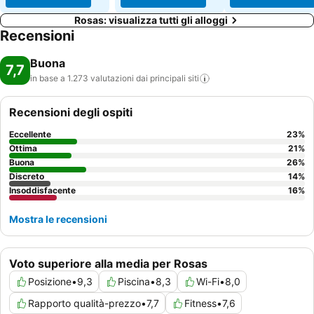
Rosas: visualizza tutti gli alloggi
Recensioni
Buona
7,7
in base a 1.273 valutazioni dai principali
siti
Recensioni degli ospiti
Eccellente
23
%
Ottima
21
%
Buona
26
%
Discreto
14
%
Insoddisfacente
16
%
Mostra le recensioni
Voto superiore alla media per Rosas
Posizione
•
9,3
Piscina
•
8,3
Wi-Fi
•
8,0
Rapporto qualità-prezzo
•
7,7
Fitness
•
7,6