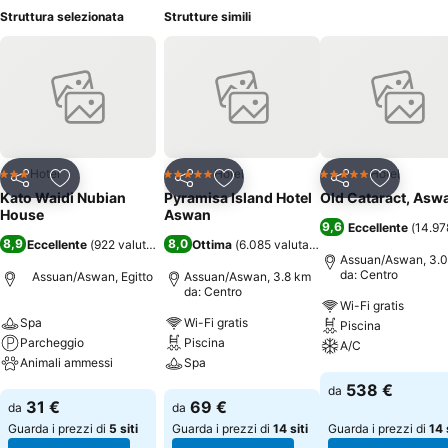
Struttura selezionata
Strutture simili
Hotel
Hotel
Hotel
3 Stelle
5 Stelle
5 Stelle
Condividi
Aggiungi ai preferiti
Condividi
Aggiungi ai preferiti
Condividi
Aggiungi 
Kato Waidi Nubian
Pyramisa Island Hotel
Old Cataract, Asw
House
Aswan
9,6
Eccellente
(
14.97
8,9
8,0
Eccellente
(
922 valutazioni
)
Ottima
(
6.085 valutazioni
)
Assuan/Aswan, 3.
da: Centro
Assuan/Aswan, Egitto
Assuan/Aswan, 3.8 km
da: Centro
Wi-Fi gratis
Spa
Wi-Fi gratis
Piscina
Parcheggio
Piscina
A/C
Animali ammessi
Spa
Scopri i prezzi
538 €
da
Scopri i prezzi
Scopri i prezzi
31 €
69 €
da
da
Guarda i prezzi di
5 siti
Guarda i prezzi di
14 siti
Guarda i prezzi di
14 