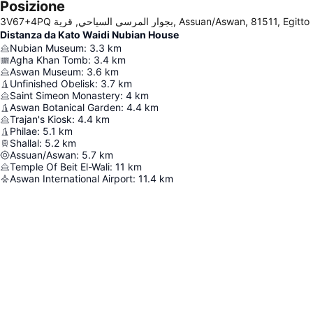
Posizione
3V67+4PQ بجوار المرسى السياحي, قرية, Assuan/Aswan, 81511, Egitto
Distanza da Kato Waidi Nubian House
Nubian Museum
:
3.3
km
Agha Khan Tomb
:
3.4
km
Aswan Museum
:
3.6
km
Unfinished Obelisk
:
3.7
km
Saint Simeon Monastery
:
4
km
Aswan Botanical Garden
:
4.4
km
Trajan's Kiosk
:
4.4
km
Philae
:
5.1
km
Shallal
:
5.2
km
Assuan/Aswan
:
5.7
km
Temple Of Beit El-Wali
:
11
km
Aswan International Airport
:
11.4
km