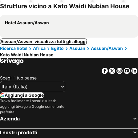
ammessi
Strutture vicino a Kato Waidi Nubian House
Hotel Assuan/Aswan
Assuan/Aswan: visualizza tutti gli alloggi
Ricerca hotel
Africa
Egitto
Assuan
Assuan/Aswan
Kato Waidi Nubian House
Facebook
Twitter
Insta
Yo
Scegli il tuo paese
Aggiungi a Google
Trova facilmente i nostri risultati:
aggiungi trivago a Google come fonte
preferita.
Azienda
I nostri prodotti