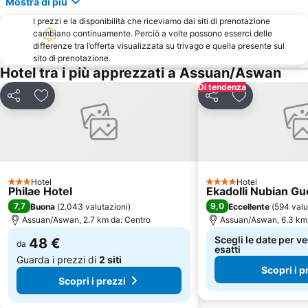
Mostra di più
I prezzi e la disponibilità che riceviamo dai siti di prenotazione
cambiano continuamente. Perciò a volte possono esserci delle
differenze tra l’offerta visualizzata su trivago e quella presente sul
sito di prenotazione.
Hotel tra i più apprezzati a Assuan/Aswan
Di tendenza
Condividi
Aggiungi ai preferiti
Condividi
Aggiungi ai pr
Hotel
Hotel
3 Stelle
4 Stelle
Philae Hotel
Ekadolli Nubian G
7,7
9,0
Buona
(
2.043 valutazioni
)
Eccellente
(
594 valu
Assuan/Aswan, 2.7 km da: Centro
Assuan/Aswan, 6.3 km 
Scegli le date per ve
48 €
da
esatti
Guarda i prezzi di
2 siti
Scopri i p
Scopri i prezzi