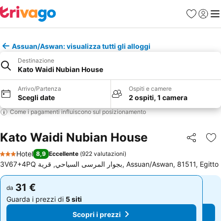
Preferiti
Accedi
Me
Assuan/Aswan: visualizza tutti gli alloggi
Destinazione
Kato Waidi Nubian House
Arrivo/Partenza
Ospiti e camere
Scegli date
2 ospiti, 1 camera
Come i pagamenti influiscono sul posizionamento
Kato Waidi Nubian House
Condividi
Agg
Hotel
8,9
Eccellente
(
922 valutazioni
)
3 Stelle
3V67+4PQ بجوار المرسى السياحي, قرية, Assuan/Aswan, 81511, Egitto
31 €
31 €
da
da
Guarda i prezzi di
5 siti
Guarda i prezzi di
5 siti
Scopri i prezzi
Scopri i prezzi