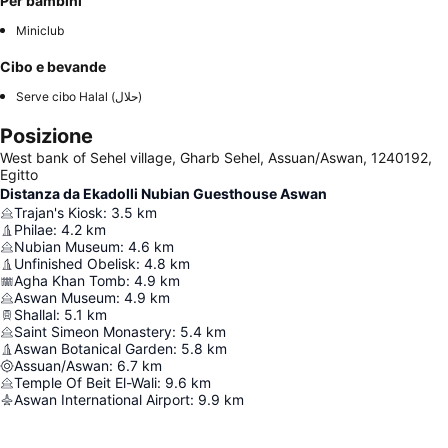
Per bambini
Miniclub
Cibo e bevande
Serve cibo Halal (حلال)
Posizione
West bank of Sehel village, Gharb Sehel, Assuan/Aswan, 1240192,
Egitto
Distanza da Ekadolli Nubian Guesthouse Aswan
Trajan's Kiosk
:
3.5
km
Philae
:
4.2
km
Nubian Museum
:
4.6
km
Unfinished Obelisk
:
4.8
km
Agha Khan Tomb
:
4.9
km
Aswan Museum
:
4.9
km
Shallal
:
5.1
km
Saint Simeon Monastery
:
5.4
km
Aswan Botanical Garden
:
5.8
km
Assuan/Aswan
:
6.7
km
Temple Of Beit El-Wali
:
9.6
km
Aswan International Airport
:
9.9
km