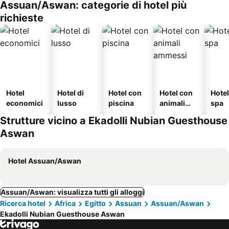
Assuan/Aswan: categorie di hotel più
richieste
Hotel
Hotel di
Hotel con
Hotel con
Hote
economici
lusso
piscina
animali
spa
ammessi
Strutture vicino a Ekadolli Nubian Guesthouse
Aswan
Hotel Assuan/Aswan
Assuan/Aswan: visualizza tutti gli alloggi
Ricerca hotel
Africa
Egitto
Assuan
Assuan/Aswan
Ekadolli Nubian Guesthouse Aswan