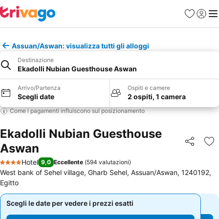
Preferiti
Accedi
Me
Assuan/Aswan: visualizza tutti gli alloggi
Destinazione
Ekadolli Nubian Guesthouse Aswan
Arrivo/Partenza
Ospiti e camere
Scegli date
2 ospiti, 1 camera
Come i pagamenti influiscono sul posizionamento
Ekadolli Nubian Guesthouse
Aswan
Condividi
Agg
Hotel
9,0
Eccellente
(
594 valutazioni
)
4 Stelle
West bank of Sehel village, Gharb Sehel, Assuan/Aswan, 1240192,
Egitto
Scegli le date per vedere i prezzi esatti
Scegli le date per vedere i prezzi esatti