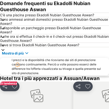
Domande frequenti su Ekadolli Nubian
Guesthouse Aswan
C'è una piscina presso Ekadolli Nubian Guesthouse Aswan?
Sono ammessi animali domestici presso Ekadolli Nubian Guesthouse
Aswan?
È disponibile un parcheggio presso Ekadolli Nubian Guesthouse
Aswan?
A che ora si effettua il check-in e il check-out presso Ekadolli Nubian
Guesthouse Aswan?
Dove si trova Ekadolli Nubian Guesthouse Aswan?
Mostra di più
I prezzi e la disponibilità che riceviamo dai siti di prenotazione
cambiano continuamente. Perciò a volte possono esserci delle
differenze tra l’offerta visualizzata su trivago e quella presente sul
sito di prenotazione.
Hotel tra i più apprezzati a Assuan/Aswan
Di tendenza
Condividi
Aggiungi ai preferiti
Condividi
Aggiungi ai 