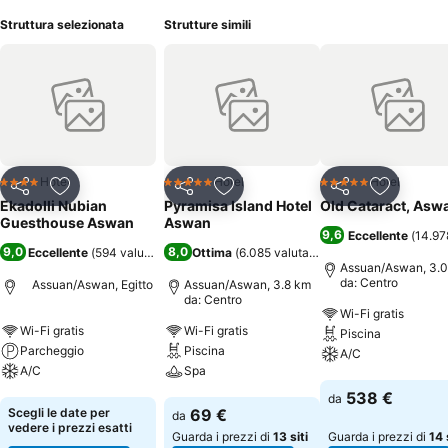
Struttura selezionata
Strutture simili
Hotel
Hotel
Hotel
4 Stelle
5 Stelle
5 Stelle
Condividi
Aggiungi ai preferiti
Condividi
Aggiungi ai preferiti
Condividi
Aggiungi 
Ekadolli Nubian
Pyramisa Island Hotel
Old Cataract, Asw
Guesthouse Aswan
Aswan
9,6
Eccellente
(
14.97
9,0
8,0
Eccellente
(
594 valutazioni
)
Ottima
(
6.085 valutazioni
)
Assuan/Aswan, 3.
da: Centro
Assuan/Aswan, Egitto
Assuan/Aswan, 3.8 km
da: Centro
Wi-Fi gratis
Wi-Fi gratis
Wi-Fi gratis
Piscina
Parcheggio
Piscina
A/C
A/C
Spa
Scopri i prezzi
538 €
da
Scopri i prezzi
Scopri i prezzi
Scegli le date per
69 €
da
vedere i prezzi esatti
Guarda i prezzi di
13 siti
Guarda i prezzi di
14 