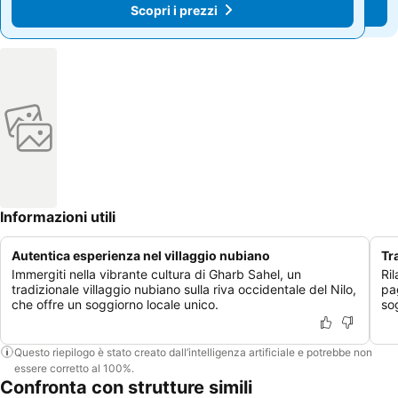
Scopri i prezzi
Scopri i prezzi
Informazioni utili
Autentica esperienza nel villaggio nubiano
Tr
Immergiti nella vibrante cultura di Gharb Sahel, un
Ri
tradizionale villaggio nubiano sulla riva occidentale del Nilo,
pa
che offre un soggiorno locale unico.
so
Questo riepilogo è stato creato dall’intelligenza artificiale e potrebbe non
essere corretto al 100%.
Confronta con strutture simili