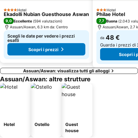
Hotel
Hotel
4 Stelle
3 Stelle
Ekadolli Nubian Guesthouse Aswan
Philae Hotel
9,0
7,7
Eccellente
(
594 valutazioni
)
Buona
(
2.043 valu
Assuan/Aswan, 6.3 km da: Centro
Assuan/Aswan, 2.7 k
Scegli le date per vedere i prezzi
48 €
da
esatti
Guarda i prezzi di
Scopri i prezzi
Scopri i 
Assuan/Aswan: visualizza tutti gli alloggi
Assuan/Aswan: altre strutture
Hotel
Ostello
Guest
house