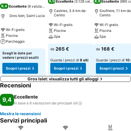
9,0
8,9
Eccellente
(
3.128 valutazioni
Eccellente
)
(
965 v
9,4
Eccellente
(
8 valutazioni
)
Castries, 3.4 km da:
Soufriere, 1.1 km da
Centro
Centro
Gros Islet, Saint Lucia
Wi-Fi gratis
Wi-Fi gratis
Wi-Fi gratis
Piscina
Piscina
Piscina
Spa
Spa
Parcheggio
265 €
168 €
da
da
Scegli le date per
vedere i prezzi esatti
Guarda i prezzi di
9 siti
Guarda i prezzi di
10 
Scopri i prezzi
Scopri i prezzi
Scopri i prezzi
Gros Islet: visualizza tutti gli alloggi
Recensioni
Eccellente
9,4
in base a 8 valutazioni dai principali
siti
Mostra le recensioni
Servizi principali