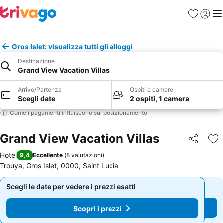
Preferiti
Accedi
Me
Gros Islet: visualizza tutti gli alloggi
Destinazione
Grand View Vacation Villas
Arrivo/Partenza
Ospiti e camere
Scegli date
2 ospiti, 1 camera
Come i pagamenti influiscono sul posizionamento
Grand View Vacation Villas
Condividi
Agg
Hotel
9,4
Eccellente
(
8 valutazioni
)
Trouya, Gros Islet, 0000, Saint Lucia
Scegli le date per vedere i prezzi esatti
Scegli le date per vedere i prezzi esatti
Scopri i prezzi
Scopri i prezzi