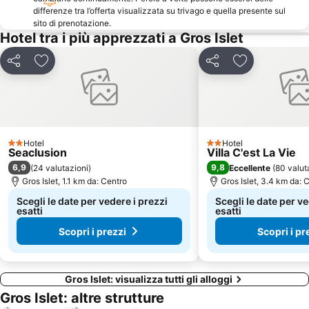
differenze tra l’offerta visualizzata su trivago e quella presente sul
sito di prenotazione.
Hotel tra i più apprezzati a Gros Islet
Condividi
Aggiungi ai preferiti
Condividi
Aggiungi ai pr
Hotel
Hotel
2 Stelle
2 Stelle
Seaclusion
Villa C'est La Vie
6,9
9,8
(
24 valutazioni
)
Eccellente
(
80 valut
Gros Islet, 1.1 km da: Centro
Gros Islet, 3.4 km da: 
Scegli le date per vedere i prezzi
Scegli le date per ve
esatti
esatti
Scopri i prezzi
Scopri i pr
Gros Islet: visualizza tutti gli alloggi
Gros Islet: altre strutture