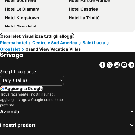
Hotel Soufriere
Hotel Fort de France
Hotel Le Diamant
Hotel Castries
Hotel Kingstown
Hotel La Trinité
Hotel Gros Islet
Gros Islet: visualizza tutti gli alloggi
Ricerca hotel
Centro e Sud America
Saint Lucia
Gros Islet
Grand View Vacation Villas
Facebook
Twitter
Insta
Yo
Scegli il tuo paese
Aggiungi a Google
Trova facilmente i nostri risultati:
aggiungi trivago a Google come fonte
preferita.
Azienda
I nostri prodotti