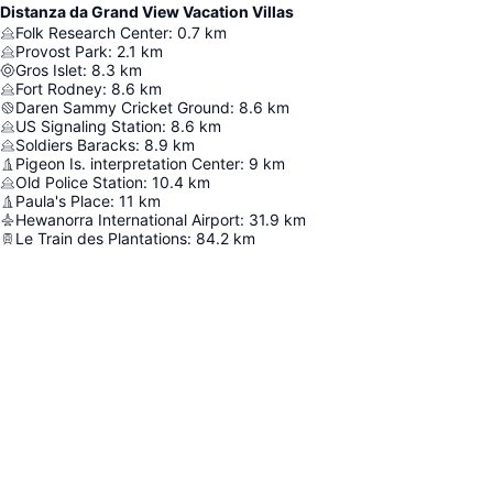
Distanza da Grand View Vacation Villas
Folk Research Center
:
0.7
km
Provost Park
:
2.1
km
Gros Islet
:
8.3
km
Fort Rodney
:
8.6
km
Daren Sammy Cricket Ground
:
8.6
km
US Signaling Station
:
8.6
km
Soldiers Baracks
:
8.9
km
Pigeon Is. interpretation Center
:
9
km
Old Police Station
:
10.4
km
Paula's Place
:
11
km
Hewanorra International Airport
:
31.9
km
Le Train des Plantations
:
84.2
km