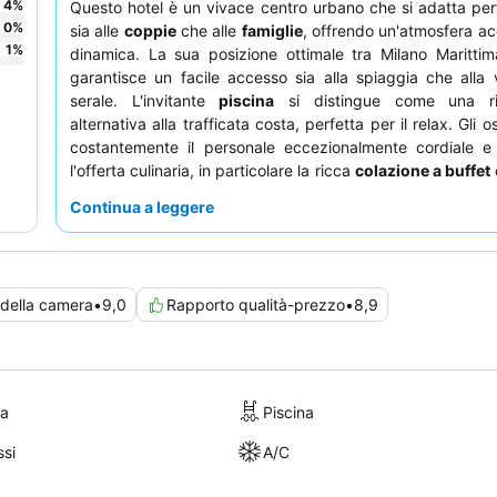
4
%
Questo hotel è un vivace centro urbano che si adatta pe
0
%
sia alle
coppie
che alle
famiglie
, offrendo un'atmosfera ac
1
%
dinamica. La sua posizione ottimale tra Milano Maritti
garantisce un facile accesso sia alla spiaggia che alla 
serale. L'invitante
piscina
si distingue come una rin
alternativa alla trafficata costa, perfetta per il relax. Gli o
costantemente il personale eccezionalmente cordiale e 
l'offerta culinaria, in particolare la ricca
colazione a buffet
fresche e dolci fatti in casa. Per un'esperienza unica, a
Continua a leggere
delle biciclette gratuite per esplorare il porto canal
circostanti.
della camera
•
9,0
Rapporto qualità-prezzo
•
8,9
ra
Piscina
si
A/C