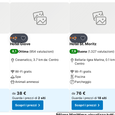
Aggiungi ai preferiti
Aggiungi ai preferi
Hotel
Hotel
3 Stelle
3 Stelle
Condividi
Condividi
Hotel Giove
Hotel St. Moritz
8,1
7,9
Ottima
(
954 valutazioni
)
Buona
(
1.327 valutazioni
)
Cesenatico, 3.7 km da: Centro
Bellaria-Igea Marina, 0.1 km
Centro
Wi-Fi gratis
Wi-Fi gratis
Spa
Piscina
Animali ammessi
Parcheggio
Scopri i prezzi
Scopri i prezzi
38 €
76 €
da
da
Guarda i prezzi di
2 siti
Guarda i prezzi di
18 siti
Scopri i prezzi
Scopri i prezzi
Milano Marittima: visualizza tutti 