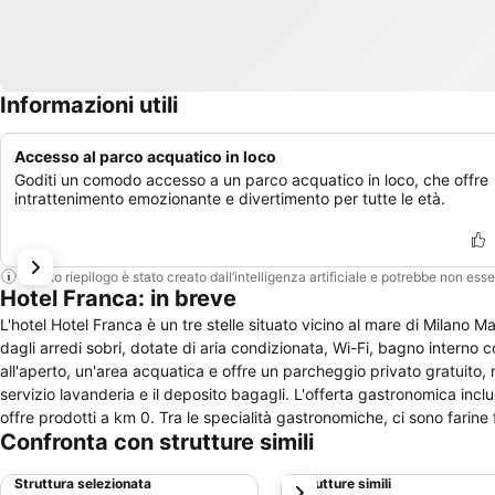
Informazioni utili
Accesso al parco acquatico in loco
Goditi un comodo accesso a un parco acquatico in loco, che offre
intrattenimento emozionante e divertimento per tutte le età.
Questo riepilogo è stato creato dall’intelligenza artificiale e potrebbe non ess
Hotel Franca: in breve
L'hotel Hotel Franca è un tre stelle situato vicino al mare di Milano Marittima, dotato di un ril
dagli arredi sobri, dotate di aria condizionata, Wi-Fi, bagno interno con asciugacapelli e, in 
all'aperto, un'area acquatica e offre un parcheggio privato gratuito, no
servizio lavanderia e il deposito bagagli. L'offerta gastronomica include una colazione a buffet da godersi in giardino o in veranda, e un ristorante che
offre prodotti a km 0. Tra le specialità gastronomiche, ci sono farine f
Confronta con strutture simili
un cocktail bar. Ubicato a cinque minuti di cammino dalla spiaggia, l'hotel Hotel Franca si trova a un km dalla stazione di Cervia e a due km dal
centrale Vialetto degli Artisti.
Struttura selezionata
Strutture simili
successivo