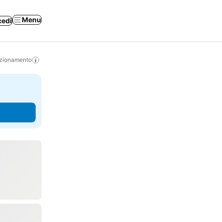
Menu
cedi
izionamento