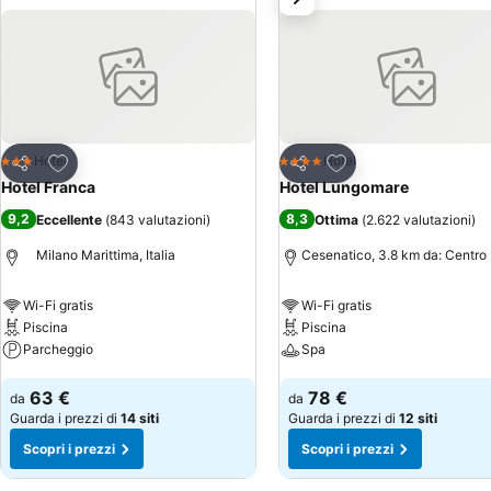
Aggiungi ai preferiti
Aggiungi ai preferiti
Hotel
Hotel
3 Stelle
4 Stelle
Condividi
Condividi
Hotel Franca
Hotel Lungomare
9,2
8,3
Eccellente
(
843 valutazioni
)
Ottima
(
2.622 valutazioni
)
Milano Marittima, Italia
Cesenatico, 3.8 km da: Centro
Wi-Fi gratis
Wi-Fi gratis
Piscina
Piscina
Parcheggio
Spa
Scopri i prezzi
Scopri i prezzi
63 €
78 €
da
da
Guarda i prezzi di
14 siti
Guarda i prezzi di
12 siti
Scopri i prezzi
Scopri i prezzi