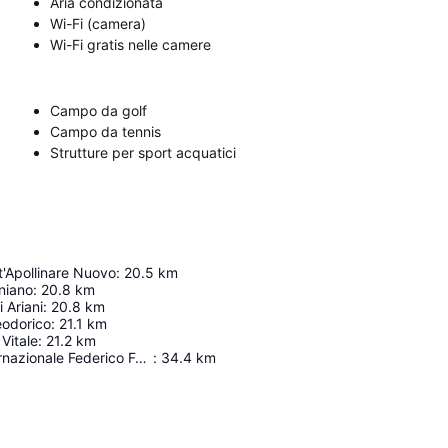
Aria condizionata
Wi-Fi (camera)
Wi-Fi gratis nelle camere
Campo da golf
Campo da tennis
Strutture per sport acquatici
nt'Apollinare Nuovo
:
20.5
km
niano
:
20.8
km
i Ariani
:
20.8
km
eodorico
:
21.1
km
 Vitale
:
21.2
km
Aeroporto internazionale Federico Fellini
:
34.4
km