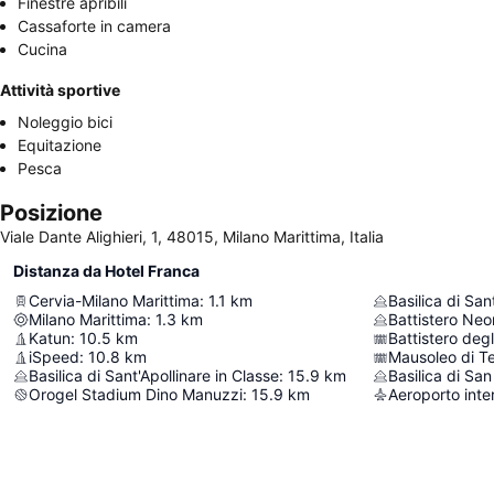
Finestre apribili
Cassaforte in camera
Cucina
Attività sportive
Noleggio bici
Equitazione
Pesca
Posizione
Viale Dante Alighieri, 1, 48015, Milano Marittima, Italia
Distanza da Hotel Franca
Cervia-Milano Marittima
:
1.1
km
Basilica di Sa
Milano Marittima
:
1.3
km
Battistero Neo
Katun
:
10.5
km
Battistero degl
iSpeed
:
10.8
km
Mausoleo di T
Basilica di Sant'Apollinare in Classe
:
15.9
km
Basilica di San
Orogel Stadium Dino Manuzzi
:
15.9
km