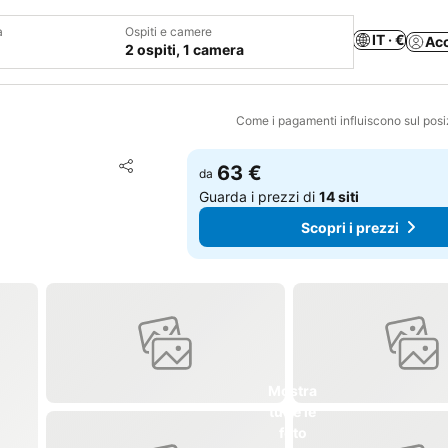
a
Ospiti e camere
IT · €
Ac
2 ospiti, 1 camera
Come i pagamenti influiscono sul pos
Aggiungi ai preferiti
63 €
da
Condividi
Guarda i prezzi di
14 siti
Scopri i prezzi