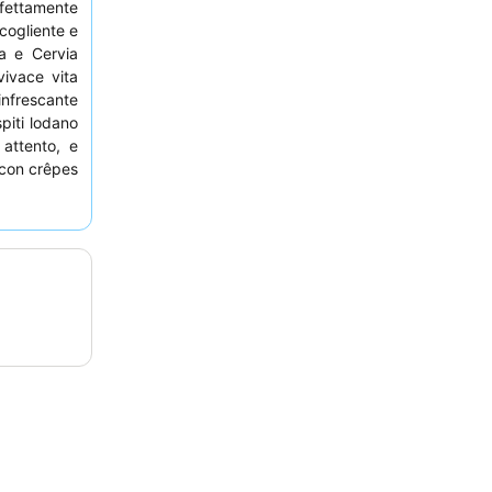
rfettamente
cogliente e
ma e Cervia
vivace vita
frescante
spiti lodano
attento, e
con crêpes
pprofittate
e e le aree