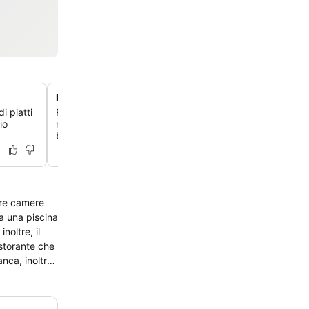
Piscina esterna
i piatti
Rilassati nella piscina esterna di buone dimensioni, che 
io
rinfrescante evasione e un'area piacevole per il divertim
bambini.
noltre, il
nca, inoltre,