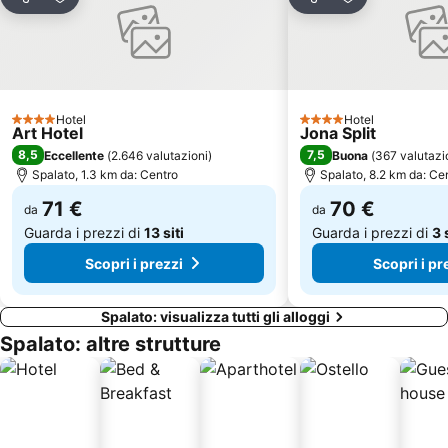
Condividi
Aggiungi ai preferiti
Condividi
Aggiungi ai pr
Hotel
Hotel
4 Stelle
4 Stelle
Art Hotel
Jona Split
8,5
7,5
Eccellente
(
2.646 valutazioni
)
Buona
(
367 valutazi
Spalato, 1.3 km da: Centro
Spalato, 8.2 km da: Ce
71 €
70 €
da
da
Guarda i prezzi di
13 siti
Guarda i prezzi di
3 
Scopri i prezzi
Scopri i pr
Spalato: visualizza tutti gli alloggi
Spalato: altre strutture