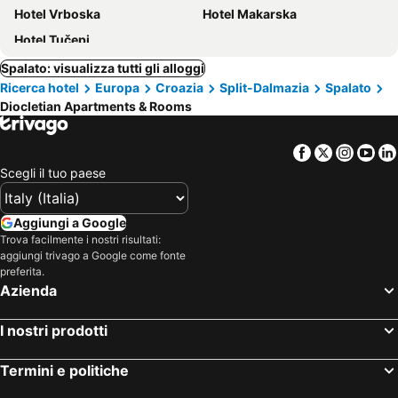
Hotel Vrboska
Hotel Makarska
Hotel Tučepi
Spalato: visualizza tutti gli alloggi
Ricerca hotel
Europa
Croazia
Split-Dalmazia
Spalato
Diocletian Apartments & Rooms
Facebook
Twitter
Insta
Yo
Scegli il tuo paese
Aggiungi a Google
Trova facilmente i nostri risultati:
aggiungi trivago a Google come fonte
preferita.
Azienda
I nostri prodotti
Termini e politiche