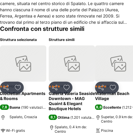
camere, situata nel centro storico di Spalato. Le quattro camere
hanno ciascuna il nome di una delle porte del Palazzo (Aurea,
Ferrea, Argentea e Aenea) e sono state rinnovate nel 2009. Si
trovano dal primo al terzo piano di un edificio che si affaccia sul
Confronta con strutture simili
Palazzo di Diocleziano, per cui ciascuna camera gode della vista
prestigiosa su questo importante monumento storico. Gli interni sono
Struttura selezionata
Strutture simili
molto luminosi, grazie all'utilizzo di tinte chiare e dalle due finestre di
pertinenza di ciascuna camera. Due camere dispongono di letto
matrimoniale, mentre le altre due hanno due letti singoli separati.
Bagno privato con doccia, piccola scrivania, aria condizionata ed
accesso internet gratuito completano l'equipaggiamento delle
stesse. La camera Porta Aurea dispone anche di un piccolo terrazzo
attrezzato con tavolino e sedie. La struttura è aperta tutto l'anno e
prevede un trattamento di solo pernottamento.
Hotel
Hotel
Hotel
3 Stelle
4 Stelle
4 Stelle
Condividi
Aggiungi ai preferiti
Condividi
Aggiungi ai preferiti
Condividi
Aggiungi 
Diocletian Apartments
Galeria Valeria Seaside
Waterman Beach
& Rooms
Downtown - MAG
Village
Quaint & Elegant
7,8
8,8
Buona
(
190 valutazioni
)
Eccellente
(
1.212
Boutique Hotels
Spalato, Croazia
Supetar, 0.9 km da:
8,1
Ottima
(
1.201 valutazioni
)
Centro
Spalato, 0.4 km da:
Wi-Fi gratis
Piscina
Centro