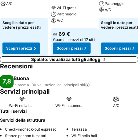
A/C
Parcheggio
Wi-Fi gratis
A/C
Parcheggio
Scopri i prezzi
A/C
Scopri i prezzi
Scegli le date per
Scegli le date per
vedere i prezzi esatti
vedere i prezzi esatt
Scopri i prezzi
69 €
da
Guarda i prezzi di
17 siti
Scopri i prezzi
Scopri i prezzi
Scopri i prezzi
Spalato: visualizza tutti gli alloggi
Recensioni
Buona
7,8
in base a 190 valutazioni dai principali
siti
Servizi principali
Wi-Fi nella hall
Wi-Fi in camera
A/C
Tutti i servizi
Servizi della struttura
Check-in/check-out espresso
Terrazza
Stanze per non fumatori
Wi-Fi nella hall