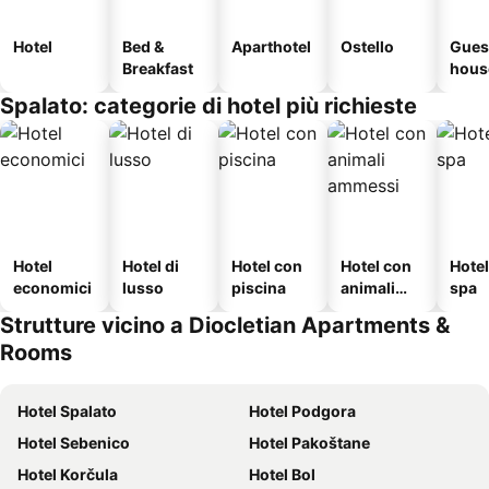
Hotel
Bed &
Aparthotel
Ostello
Gues
Breakfast
hous
Spalato: categorie di hotel più richieste
Hotel
Hotel di
Hotel con
Hotel con
Hote
economici
lusso
piscina
animali
spa
ammessi
Strutture vicino a Diocletian Apartments &
Rooms
Hotel Spalato
Hotel Podgora
Hotel Sebenico
Hotel Pakoštane
Hotel Korčula
Hotel Bol