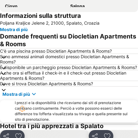
Ciovo
Salona
Informazioni sulla struttura
Historic City of Trogir
Stobrec
Poljana Kraljice Jelene 2, 21000, Spalato, Croazia
Riva
Cattedrale di San Lorenzo
Mostra di più
Bol Airport
Mimice
Domande frequenti su Diocletian Apartments
Cattedrale di Santo Stefano
Trogír Promenade
& Rooms
Poljud
Croatia Boat Show
C'è una piscina presso Diocletian Apartments & Rooms?
Sono ammessi animali domestici presso Diocletian Apartments &
Stari Grad Plain
Vrboska
Rooms?
È disponibile un parcheggio presso Diocletian Apartments & Rooms?
Avtobusni kolodvor Split
San Giovanni Battista
A che ora si effettua il check-in e il check-out presso Diocletian
Porta Sud o Porta della Città
Duga Uvala
Apartments & Rooms?
Dove si trova Diocletian Apartments & Rooms?
Željeznički kolodvor Split
Pokonji Dol
Mostra di più
Museo Civico di Spalato
Porta Ferrea
I prezzi e la disponibilità che riceviamo dai siti di prenotazione
Dubovica
cambiano continuamente. Perciò a volte possono esserci delle
differenze tra l’offerta visualizzata su trivago e quella presente sul
sito di prenotazione.
Hotel tra i più apprezzati a Spalato