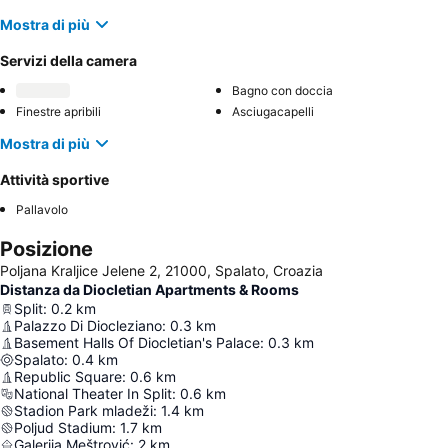
Mostra di più
Servizi della camera
Bagno con doccia
Finestre apribili
Asciugacapelli
Mostra di più
Attività sportive
Pallavolo
Posizione
Poljana Kraljice Jelene 2, 21000, Spalato, Croazia
Distanza da Diocletian Apartments & Rooms
Split
:
0.2
km
Palazzo Di Diocleziano
:
0.3
km
Basement Halls Of Diocletian's Palace
:
0.3
km
Spalato
:
0.4
km
Republic Square
:
0.6
km
National Theater In Split
:
0.6
km
Stadion Park mladeži
:
1.4
km
Poljud Stadium
:
1.7
km
Galerija Meštrović
:
2
km