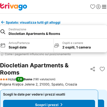
Preferiti
Accedi
Me
Spalato: visualizza tutti gli alloggi
Destinazione
Diocletian Apartments & Rooms
Arrivo/Partenza
Ospiti e camere
Scegli date
2 ospiti, 1 camera
Come i pagamenti influiscono sul posizionamento
Diocletian Apartments &
Rooms
Condividi
Agg
Hotel
7,8
Buona
(
190 valutazioni
)
3 Stelle
Poljana Kraljice Jelene 2, 21000, Spalato, Croazia
Scegli le date per vedere i prezzi esatti
Scegli le date per vedere i prezzi esatti
Scopri i prezzi
Scopri i prezzi