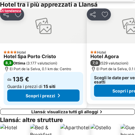
Espace Aquatique
Sa Riera
Hotel tra i più apprezzati a Llansá
Marina de Empuriabrava
Casa Museo Salvador Dalí
Di tendenza
Condividi
Aggiungi ai preferiti
Condividi
Aggiungi ai pr
Côte Vermeille
La promenade du front de mer
Marina Princess
Casa Museo Castillo Gala Dalí - Púbol
Saint-Assiscle
Parc des Expositions
Plage Sud
Le Port de Port Barcarès
Hotel
Hotel
Mercado semanal
Portbou
4 Stelle
2 Stelle
Hotel Spa Porto Cristo
Hotel Agora
La Ciutadella
Salatar
8,3
7,0
Ottima
(
3.177 valutazioni
)
(
529 valutazioni
)
El Port de la Selva, 0.1 km da: Centro
El Port de la Selva, 0.
de Banyuls
Portlligat
Scegli le date per ve
135 €
Cala Montjoi
da
Cala Rostella
esatti
Guarda i prezzi di
15 siti
Scopri i pr
Scopri i prezzi
Llansá: visualizza tutti gli alloggi
Llansá: altre strutture