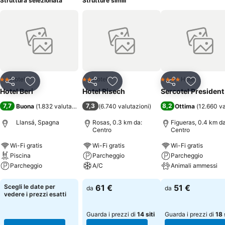
Struttura selezionata
Strutture simili
Hotel
Hotel
Hotel
2 Stelle
2 Stelle
4 Stelle
Condividi
Aggiungi ai preferiti
Condividi
Aggiungi ai preferiti
Condividi
Aggiungi 
Hotel Beri
Hotel Risech
Sercotel President
7,7
7,3
8,2
Buona
(
1.832 valutazioni
)
(
6.740 valutazioni
)
Ottima
(
12.660 va
Llansá, Spagna
Rosas, 0.3 km da:
Figueras, 0.4 km da
Centro
Centro
Wi-Fi gratis
Wi-Fi gratis
Wi-Fi gratis
Piscina
Parcheggio
Parcheggio
Parcheggio
A/C
Animali ammessi
Scopri i prezzi
Scopri i prezzi
Scopri i prezzi
Scegli le date per
61 €
51 €
da
da
vedere i prezzi esatti
Guarda i prezzi di
14 siti
Guarda i prezzi di
18 