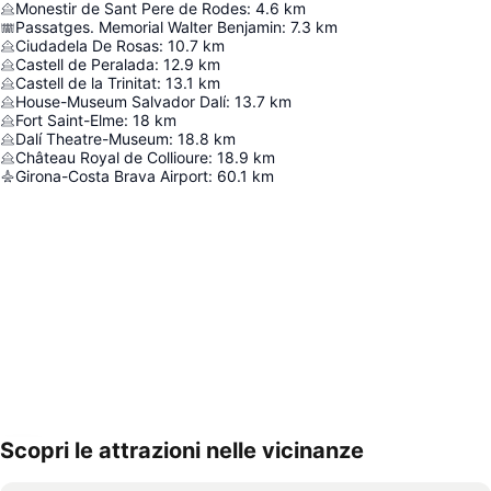
Monestir de Sant Pere de Rodes
:
4.6
km
Passatges. Memorial Walter Benjamin
:
7.3
km
Ciudadela De Rosas
:
10.7
km
Castell de Peralada
:
12.9
km
Castell de la Trinitat
:
13.1
km
House-Museum Salvador Dalí
:
13.7
km
Fort Saint-Elme
:
18
km
Dalí Theatre-Museum
:
18.8
km
Château Royal de Collioure
:
18.9
km
Girona-Costa Brava Airport
:
60.1
km
Scopri le attrazioni nelle vicinanze
Espandi mappa