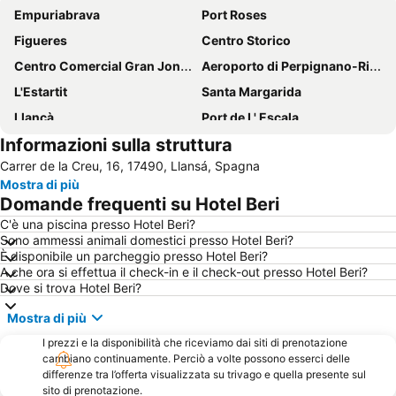
Empuriabrava
Port Roses
Figueres
Centro Storico
Centro Comercial Gran Jonquera
Aeroporto di Perpignano-Rivesaltes
L'Estartit
Santa Margarida
Llançà
Port de L' Escala
Informazioni sulla struttura
Illes Medes
Baie de Cadaques
Carrer de la Creu, 16, 17490, Llansá, Spagna
L'Escala Empúries
Catalunya
Mostra di più
Castell de Begur
Cap de Creus
Domande frequenti su Hotel Beri
Cala Joncols
Plage Centrale de Sainte Marie la Mer
C'è una piscina presso Hotel Beri?
Sono ammessi animali domestici presso Hotel Beri?
Castell Palau de la Bisbal d'Empordà
Barcarès
È disponibile un parcheggio presso Hotel Beri?
Tamariu
Sant Pere Pescador
A che ora si effettua il check-in e il check-out presso Hotel Beri?
Dove si trova Hotel Beri?
Sant Martí d'Empúries
Portitxol
Mostra di più
Le Fort de Bellegarde
Portbou
I prezzi e la disponibilità che riceviamo dai siti di prenotazione
Cala Montgó Beach
Aqua Brava
cambiano continuamente. Perciò a volte possono esserci delle
Platja de la Punta
Marina
differenze tra l’offerta visualizzata su trivago e quella presente sul
sito di prenotazione.