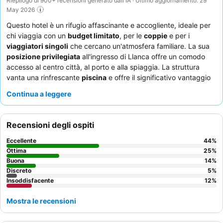
Riepilogo di 900+ recensioni generato dall'IA · Ultimo aggiornamento: 29
May 2026
Questo hotel è un rifugio affascinante e accogliente, ideale per
chi viaggia con un
budget limitato
, per le
coppie
e per i
viaggiatori singoli
che cercano un'atmosfera familiare. La sua
posizione privilegiata
all'ingresso di Llanca offre un comodo
accesso al centro città, al porto e alla spiaggia. La struttura
vanta una rinfrescante
piscina
e offre il significativo vantaggio
del
parcheggio gratuito
. Gli ospiti lodano costantemente il
Continua a leggere
personale eccezionalmente cordiale e attento
e la
colazione a
buffet varia e abbondante
con piatti fatti in casa e tradizionali.
Per un'esperienza più tranquilla, si consiglia di richiedere una
Recensioni degli ospiti
camera non affacciata sulla strada.
Eccellente
44
%
Ottima
25
%
Buona
14
%
Discreto
5
%
Insoddisfacente
12
%
Mostra le recensioni