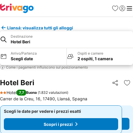
Preferiti
Accedi
Me
Llansá: visualizza tutti gli alloggi
Destinazione
Hotel Beri
Arrivo/Partenza
Ospiti e camere
Scegli date
2 ospiti, 1 camera
Come i pagamenti influiscono sul posizionamento
Hotel Beri
Condividi
Agg
Hotel
7,7
Buona
(
1.832 valutazioni
)
2 Stelle
Carrer de la Creu, 16, 17490, Llansá, Spagna
Scegli le date per vedere i prezzi esatti
Scegli le date per vedere i prezzi esatti
Scopri i prezzi
Scopri i prezzi