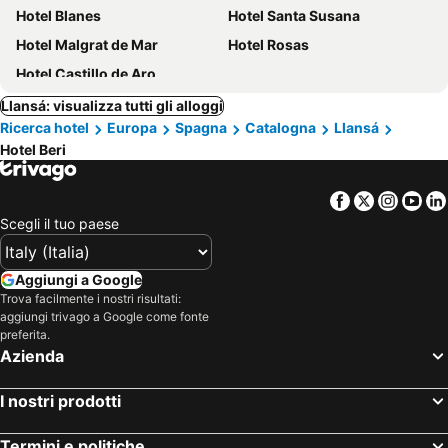
Hotel Blanes
Hotel Santa Susana
Hotel Malgrat de Mar
Hotel Rosas
Hotel Castillo de Aro
Llansá: visualizza tutti gli alloggi
Ricerca hotel
Europa
Spagna
Catalogna
Llansá
Hotel Beri
Facebook
Twitter
Insta
Yo
Scegli il tuo paese
Aggiungi a Google
Trova facilmente i nostri risultati:
aggiungi trivago a Google come fonte
preferita.
Azienda
I nostri prodotti
Termini e politiche