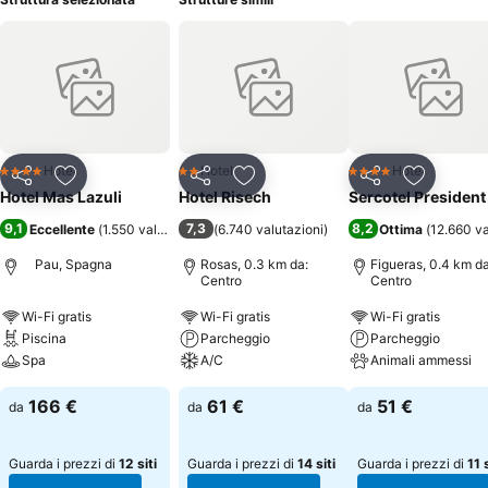
Hotel
Hotel
Hotel
4 Stelle
2 Stelle
4 Stelle
Condividi
Aggiungi ai preferiti
Condividi
Aggiungi ai preferiti
Condividi
Aggiungi 
Hotel Mas Lazuli
Hotel Risech
Sercotel President
9,1
7,3
8,2
Eccellente
(
1.550 valutazioni
)
(
6.740 valutazioni
)
Ottima
(
12.660 va
Pau, Spagna
Rosas, 0.3 km da:
Figueras, 0.4 km da
Centro
Centro
Wi-Fi gratis
Wi-Fi gratis
Wi-Fi gratis
Piscina
Parcheggio
Parcheggio
Spa
A/C
Animali ammessi
166 €
61 €
51 €
da
da
da
Guarda i prezzi di
12 siti
Guarda i prezzi di
14 siti
Guarda i prezzi di
11 s