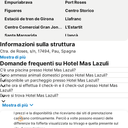
Empuriabrava
Port Roses
Figueres
Centro Storico
Estació de tren de Girona
Llafranc
Centro Comercial Gran Jonquera
L'Estartit
Santa Margarida
Llançà
Informazioni sulla struttura
Port de L' Escala
Illes Medes
Ctra. de Roses, s/n, 17494, Pau, Spagna
Barri Vell
Baie de Cadaques
Mostra di più
Estació d autobusos de Girona
L'Escala Empúries
Domande frequenti su Hotel Mas Lazuli
Castell de Begur
Catalunya
C'è una piscina presso Hotel Mas Lazuli?
Sono ammessi animali domestici presso Hotel Mas Lazuli?
Cala Joncols
Cap de Creus
È disponibile un parcheggio presso Hotel Mas Lazuli?
Castell Palau de la Bisbal d'Empordà
Tamariu
A che ora si effettua il check-in e il check-out presso Hotel Mas
Lazuli?
Plage Centrale de Sainte Marie la Mer
Sant Pere Pescador
Dove si trova Hotel Mas Lazuli?
Sant Martí d'Empúries
Portitxol
Mostra di più
Le Fort de Bellegarde
Portbou
I prezzi e la disponibilità che riceviamo dai siti di prenotazione
Cala Montgó Beach
Aqua Brava
cambiano continuamente. Perciò a volte possono esserci delle
differenze tra l’offerta visualizzata su trivago e quella presente sul
Platja de la Punta
Marina