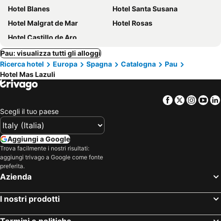
Hotel Blanes
Hotel Santa Susana
Hotel Malgrat de Mar
Hotel Rosas
Hotel Castillo de Aro
Pau: visualizza tutti gli alloggi
Ricerca hotel
Europa
Spagna
Catalogna
Pau
Hotel Mas Lazuli
Facebook
Twitter
Insta
Yo
Scegli il tuo paese
Aggiungi a Google
Trova facilmente i nostri risultati:
aggiungi trivago a Google come fonte
preferita.
Azienda
I nostri prodotti
Termini e politiche