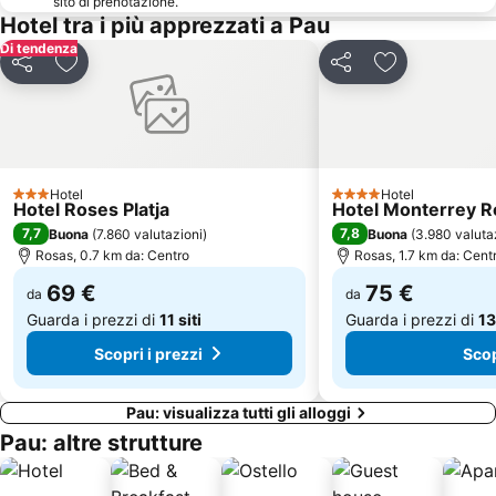
sito di prenotazione.
Hotel tra i più apprezzati a Pau
Sa Riera
Espace Aquatique
Di tendenza
Antic Hospital de Santa Caterina
Marina de Empuriabrava
Condividi
Aggiungi ai preferiti
Condividi
Aggiungi ai pr
Casa Museo Salvador Dalí
Côte Vermeille
La promenade du front de mer
Marina Princess
Casa Museo Castillo Gala Dalí - Púbol
Mercado semanal
Saint-Assiscle
Parc des Expositions
Hotel
Hotel
3 Stelle
4 Stelle
Hotel Roses Platja
Hotel Monterrey R
La Ciutadella
Salatar
7,7
7,8
Buona
(
7.860 valutazioni
)
Buona
(
3.980 valuta
Cala Montjoi
Cala Rostella
Rosas, 0.7 km da: Centro
Rosas, 1.7 km da: Cent
Portbou
Portlligat
69 €
75 €
da
da
Guarda i prezzi di
11 siti
Guarda i prezzi di
13
Scopri i prezzi
Scop
Pau: visualizza tutti gli alloggi
Pau: altre strutture