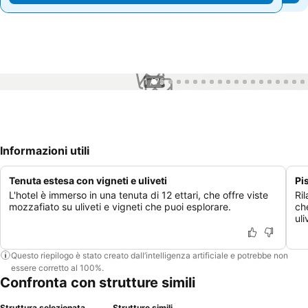
1 / 75
Informazioni utili
Tenuta estesa con vigneti e uliveti
Pi
L'hotel è immerso in una tenuta di 12 ettari, che offre viste
Ril
mozzafiato su uliveti e vigneti che puoi esplorare.
ch
uli
Questo riepilogo è stato creato dall’intelligenza artificiale e potrebbe non
essere corretto al 100%.
Confronta con strutture simili
Struttura selezionata
Strutture simili