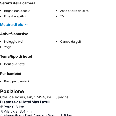
Servizi della camera
Bagno con doccia
Asse e ferro da stiro
Finestre apribili
TV
Mostra di più
Attività sportive
Noleggio bici
Campo da golf
Yoga
Tema/tipo di hotel
Boutique hotel
Per bambini
Pasti per bambini
Posizione
Ctra. de Roses, s/n, 17494, Pau, Spagna
Distanza da Hotel Mas Lazuli
Pau
:
0.8
km
Vilajuïga
:
3.4
km
Monestir de Sant Pere de Rodes
:
3.6
km