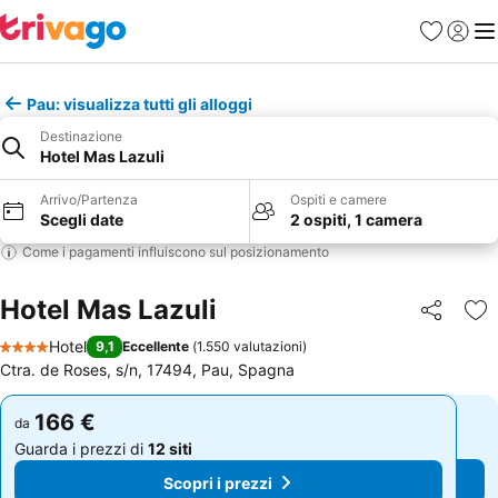
Preferiti
Accedi
Me
Pau: visualizza tutti gli alloggi
Destinazione
Hotel Mas Lazuli
Arrivo/Partenza
Ospiti e camere
Scegli date
2 ospiti, 1 camera
Come i pagamenti influiscono sul posizionamento
Hotel Mas Lazuli
Condividi
Agg
Hotel
9,1
Eccellente
(
1.550 valutazioni
)
4 Stelle
Ctra. de Roses, s/n, 17494, Pau, Spagna
166 €
166 €
da
da
Guarda i prezzi di
12 siti
Guarda i prezzi di
12 siti
Scopri i prezzi
Scopri i prezzi