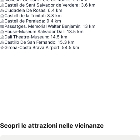
Castell de Sant Salvador de Verdera
:
3.6
km
Ciudadela De Rosas
:
6.4
km
Castell de la Trinitat
:
8.8
km
Castell de Peralada
:
9.4
km
Passatges. Memorial Walter Benjamin
:
13
km
House-Museum Salvador Dalí
:
13.5
km
Dalí Theatre-Museum
:
14.5
km
Castillo De San Fernando
:
15.3
km
Girona-Costa Brava Airport
:
54.5
km
Scopri le attrazioni nelle vicinanze
Espandi mappa