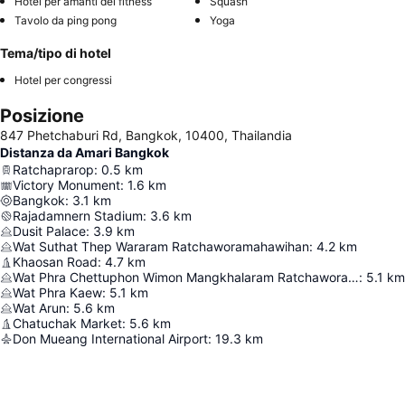
Hotel per amanti del fitness
Squash
Tavolo da ping pong
Yoga
Tema/tipo di hotel
Hotel per congressi
Posizione
847 Phetchaburi Rd, Bangkok, 10400, Thailandia
Distanza da Amari Bangkok
Ratchaprarop
:
0.5
km
Victory Monument
:
1.6
km
Bangkok
:
3.1
km
Rajadamnern Stadium
:
3.6
km
Dusit Palace
:
3.9
km
Wat Suthat Thep Wararam Ratchaworamahawihan
:
4.2
km
Khaosan Road
:
4.7
km
Wat Phra Chettuphon Wimon Mangkhalaram Ratchaworamahawihan
:
5.1
km
Wat Phra Kaew
:
5.1
km
Wat Arun
:
5.6
km
Chatuchak Market
:
5.6
km
Don Mueang International Airport
:
19.3
km