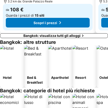
Bangkok Hua Lamphong Main Station
Wat Suthat
3.2 km da: Grande Palazzo Reale
5.3
Ramkhamhaeng
Chinese New Year Celebration
108 €
da
da
Guarda i prezzi di
15 siti
Guar
Scopri i prezzi
Bangkok: visualizza tutti gli alloggi
Bangkok: altre strutture
Hotel
Bed &
Aparthotel
Resort
Ostel
Breakfast
Bangkok: categorie di hotel più richieste