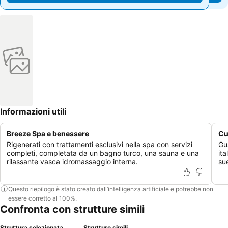
Informazioni utili
Breeze Spa e benessere
Cu
Rigenerati con trattamenti esclusivi nella spa con servizi
Gus
completi, completata da un bagno turco, una sauna e una
ita
rilassante vasca idromassaggio interna.
su
Questo riepilogo è stato creato dall’intelligenza artificiale e potrebbe non
essere corretto al 100%.
Confronta con strutture simili
Struttura selezionata
Strutture simili