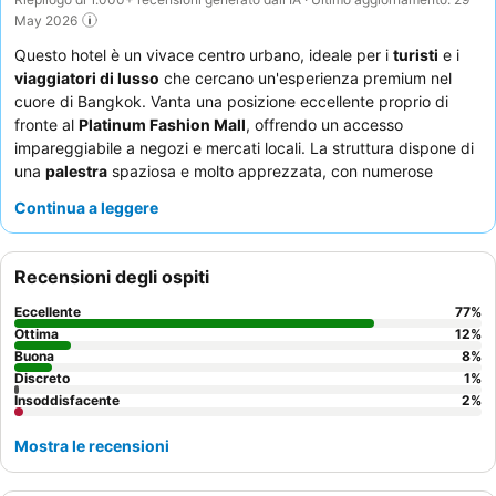
May 2026
Questo hotel è un vivace centro urbano, ideale per i
turisti
e i
viaggiatori di lusso
che cercano un'esperienza premium nel
cuore di Bangkok. Vanta una posizione eccellente proprio di
fronte al
Platinum Fashion Mall
, offrendo un accesso
impareggiabile a negozi e mercati locali. La struttura dispone di
una
palestra
spaziosa e molto apprezzata, con numerose
attrezzature e campi da squash, adatta agli appassionati di
Continua a leggere
fitness. Gli ospiti lodano costantemente il personale attento e
professionale, così come la variegata e abbondante
colazione a
buffet
che include un'ampia scelta di opzioni internazionali e
Recensioni degli ospiti
locali. Per un soggiorno migliore, considerate di prenotare una
camera ai piani alti per godere di una
vista mozzafiato sulla
Eccellente
77
%
città
.
Ottima
12
%
Buona
8
%
Discreto
1
%
Insoddisfacente
2
%
Mostra le recensioni