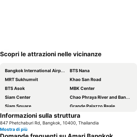
Scopri le attrazioni nelle vicinanze
Espandi mappa
Bangkok International Airport Suvarnabhumi
BTS Nana
MRT Sukhumvit
Khao San Road
BTS Asok
MBK Center
Siam Center
Chao Phraya River and Bangkok Waterways Cruise including Wat Arun
Siam Square
Grande Palazzo Reale
Informazioni sulla struttura
BTS Siam
Aeroporto di Bangkok-Don Muang
847 Phetchaburi Rd, Bangkok, 10400, Thailandia
Lumphini-Park
BTS Phaya Thai
Mostra di più
Patpong
Siam Paragon
Domande frequenti su Amari Bangkok