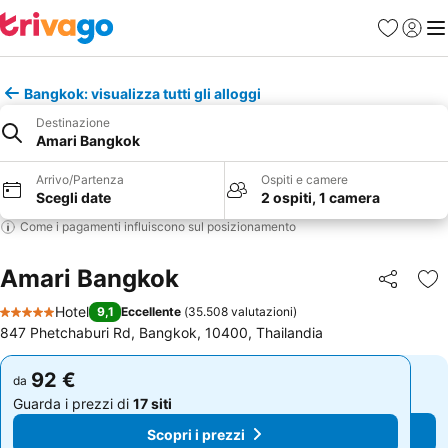
Preferiti
Accedi
Me
Bangkok: visualizza tutti gli alloggi
Destinazione
Amari Bangkok
Arrivo/Partenza
Ospiti e camere
Scegli date
2 ospiti, 1 camera
Come i pagamenti influiscono sul posizionamento
Amari Bangkok
Condividi
Agg
Hotel
9,1
Eccellente
(
35.508 valutazioni
)
5 Stelle
847 Phetchaburi Rd, Bangkok, 10400, Thailandia
92 €
92 €
da
da
Guarda i prezzi di
17 siti
Guarda i prezzi di
17 siti
Scopri i prezzi
Scopri i prezzi