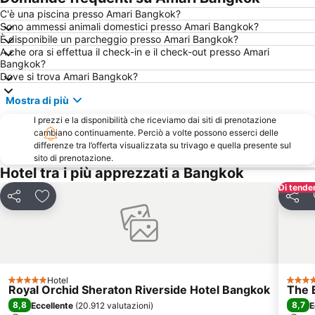
MRT Si Lom
BTS Saphan Taksin
C'è una piscina presso Amari Bangkok?
Sono ammessi animali domestici presso Amari Bangkok?
Bangkok's Grand Palace Complex and Wat Phra Kaew
BTS Phrom Phong
È disponibile un parcheggio presso Amari Bangkok?
BTS Sala Daeng
Mercato del fine settimana di Chatuchak
A che ora si effettua il check-in e il check-out presso Amari
Bangkok?
BTS On Nut
BTS Chong Nonsi
Dove si trova Amari Bangkok?
Tempio del Buddha di Smeraldo
Terminal 21
Mostra di più
Grand Palace and Temples and City Tour
BTS Chit Lom
I prezzi e la disponibilità che riceviamo dai siti di prenotazione
Baiyoke Tower II
BTS National Stadium - W1
cambiano continuamente. Perciò a volte possono esserci delle
differenze tra l’offerta visualizzata su trivago e quella presente sul
BTS Ratchathewi
Bangkok International Trade & Exhibition Centre - Bitec
sito di prenotazione.
Hotel tra i più apprezzati a Bangkok
BTS Ari
BTS Ekkamai
Di tende
BTS Bang Na
BTS Phra Khanong
Condividi
Aggiungi ai preferiti
Condiv
Thailand Cultural Centre
Tempio del Buddha Reclinato
Yaowarat
BTS Thong Lo
MRT Chatuchak Park
Casa di Jim Thompson
Dusit Garden Palace
MRT Bang Rak Yai
Hotel
5 Stelle
5 Stel
Royal Orchid Sheraton Riverside Hotel Bangkok
The 
Central World Plaza
Bangkok Art and Culture Centre BACC
8,8
8,7
Eccellente
(
20.912 valutazioni
)
E