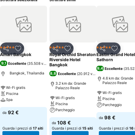
Hotel
Hotel
Hotel
5 Stelle
5 Stelle
5 Stelle
Condividi
Aggiungi ai preferiti
Condividi
Aggiungi ai preferiti
Condividi
Aggiungi 
Amari Bangkok
Royal Orchid Sheraton
Eastin Grand Hotel
Riverside Hotel
Sathorn
9,1
Eccellente
(
35.508 valutazioni
)
Bangkok
9,4
Eccellente
(
35.52
Bangkok, Thailandia
8,8
Eccellente
(
20.912 valutazioni
)
4.6 km da: Grande
Palazzo Reale
3.2 km da: Grande
Wi-Fi gratis
Palazzo Reale
Wi-Fi gratis
Piscina
Wi-Fi gratis
Piscina
Spa
Piscina
Parcheggio
Parcheggio
92 €
da
98 €
da
108 €
da
Guarda i prezzi di
17 siti
Guarda i prezzi di
15 siti
Guarda i prezzi di
16 