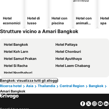
Hotel
Hotel di
Hotel con
Hotel con
Hote
economici
lusso
piscina
animali
spa
ammessi
Strutture vicino a Amari Bangkok
Hotel Bangkok
Hotel Pattaya
Hotel Koh Larn
Hotel Chonburi
Hotel Samut Prakan
Hotel Ayutthaya
Hotel Si Racha
Hotel Laem Chabang
Hotel Nonthaburi
Bangkok: visualizza tutti gli alloggi
Ricerca hotel
Asia
Thailandia
Central Region
Bangkok
Amari Bangkok
Facebook
Twitter
Insta
Yo