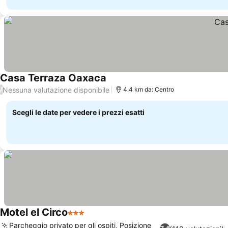
Casa Terraza Oaxaca
Scopri i prezzi
Nessuna valutazione disponibile
/
4.4 km da: Centro
Scegli le date per vedere i prezzi esatti
Motel el Circo
3 Stelle
Scopri i prezzi
Parcheggio privato per gli ospiti, Posizione