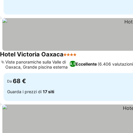
Hotel Victoria Oaxaca
4 Stelle
Scopri i prezzi
Viste panoramiche sulla Valle di
Eccellente
(6.406 valutazioni
8,5
Oaxaca, Grande piscina esterna
Scopri i prezzi
68 €
Da
Guarda i prezzi di
17 siti