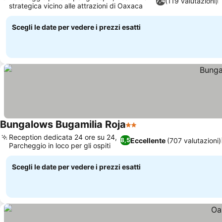
(119 valutazioni)
7,4
strategica vicino alle attrazioni di Oaxaca
Scopri i prezzi
Scegli le date per vedere i prezzi esatti
Bungalows Bugamilia Roja
2 Stelle
Scopri i prezzi
Reception dedicata 24 ore su 24,
Eccellente
(707 valutazioni)
8,5
Parcheggio in loco per gli ospiti
Scopri i prezzi
Scegli le date per vedere i prezzi esatti