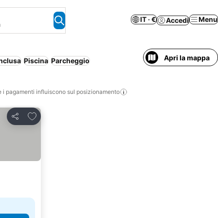
IT · €
Menu
Accedi
a
Apri la mappa
nclusa
Piscina
Parcheggio
i pagamenti influiscono sul posizionamento
Aggiungi ai preferiti
Condividi