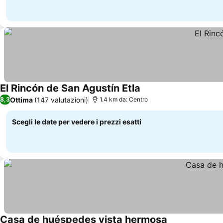
El Rincón de San Agustín Etla
Scopri i prezzi
Ottima
(147 valutazioni)
8,3
1.4 km da: Centro
Scegli le date per vedere i prezzi esatti
Casa de huéspedes vista hermosa