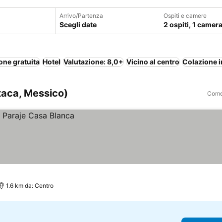
Arrivo/Partenza
Ospiti e camere
Scegli date
2 ospiti, 1 camer
one gratuita
Hotel
Valutazione: 8,0+
Vicino al centro
Colazione i
xaca, Messico)
Come 
1.6 km da: Centro