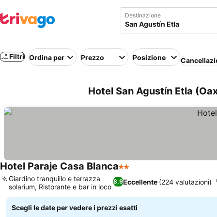
Destinazione
Filtri
Ordina per
Prezzo
Posizione
Cancellazi
Hotel San Agustín Etla (Oa
Hotel Paraje Casa Blanca
2 Stelle
Scopri i prezzi
Giardino tranquillo e terrazza
Eccellente
(224 valutazioni)
8,9
solarium, Ristorante e bar in loco
Scopri i prezzi
Scegli le date per vedere i prezzi esatti