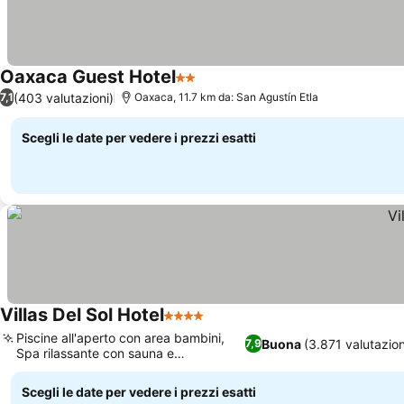
Oaxaca Guest Hotel
2 Stelle
Scopri i prezzi
(403 valutazioni)
7,1
Oaxaca, 11.7 km da: San Agustín Etla
Scegli le date per vedere i prezzi esatti
Villas Del Sol Hotel
4 Stelle
Scopri i prezzi
Piscine all'aperto con area bambini,
Buona
(3.871 valutazion
7,9
Spa rilassante con sauna e
Scopri i prezzi
Gradierwerk
Scegli le date per vedere i prezzi esatti