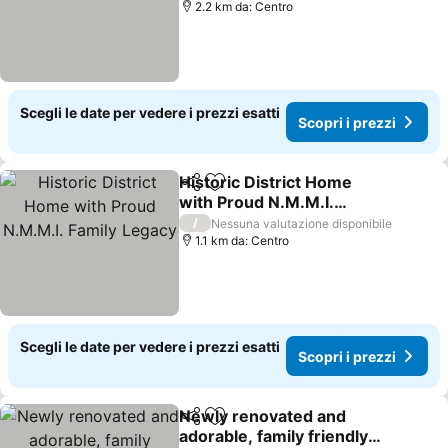
2.2 km da: Centro
Scegli le date per vedere i prezzi esatti
Scopri i prezzi
Historic District Home
Condividi
Aggiungi ai preferiti
with Proud N.M.M.I.
Family Legacy
Scopri i prezzi
/
Nessuna valutazione disponibile
1.1 km da: Centro
Scegli le date per vedere i prezzi esatti
Scopri i prezzi
Newly renovated and
Condividi
Aggiungi ai preferiti
adorable, family friendly