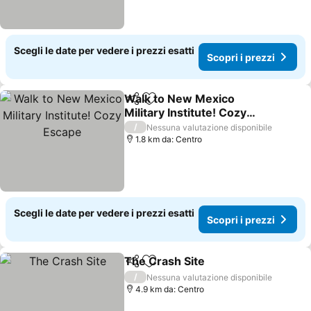
Scegli le date per vedere i prezzi esatti
Scopri i prezzi
Walk to New Mexico
Condividi
Aggiungi ai preferiti
Military Institute! Cozy
Escape
Scopri i prezzi
/
Nessuna valutazione disponibile
1.8 km da: Centro
Scegli le date per vedere i prezzi esatti
Scopri i prezzi
The Crash Site
Condividi
Aggiungi ai preferiti
Scopri i pre
/
Nessuna valutazione disponibile
4.9 km da: Centro