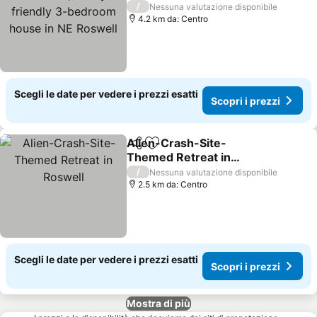
3-bedroom house in NE
Scopri i prezzi
/
Nessuna valutazione disponibile
Roswell
4.2 km da: Centro
Scegli le date per vedere i prezzi esatti
Scopri i prezzi
Alien-Crash-Site-
Condividi
Aggiungi ai preferiti
Themed Retreat in
Roswell
Scopri i prezzi
/
Nessuna valutazione disponibile
2.5 km da: Centro
Scegli le date per vedere i prezzi esatti
Scopri i prezzi
Mostra di più