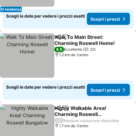
Di tendenza
Scegli le date per vedere i prezzi esatti
Scopri i prezzi
Walk To Main Street:
Condividi
Aggiungi ai preferiti
Charming Roswell Home!
Scopri i prezzi
9,9
Eccellente
22
1.2 km da: Centro
Scegli le date per vedere i prezzi esatti
Scopri i prezzi
Highly Walkable Area!
Condividi
Aggiungi ai preferiti
Charming Roswell
Bungalow
Scopri i prezzi
/
Nessuna valutazione disponibile
1.7 km da: Centro