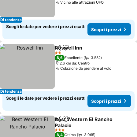
Vicino alle attrazioni UFO
Scopri i prezz
Di tendenza
Scegli le date per vedere i prezzi esatti
Scopri i prezzi
Roswell Inn
Condividi
Aggiungi ai preferiti
Scopri i prezzi
2 Stelle
8,6
Eccellente
3.582
2.6 km da: Centro
Colazione da prendere al volo
Scopri i pr
Di tendenza
Scegli le date per vedere i prezzi esatti
Scopri i prezzi
Best Western El Rancho
Condividi
Aggiungi ai preferiti
Palacio
Scopri i prezzi
3 Stelle
8,4
Ottima
3.065