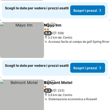
Scegli le date per vedere i prezzi esatti
Scopri i prezzi
Mayo Inn
Condividi
Aggiungi ai preferiti
Scopri i prezzi
2 Stelle
6,8
558
3.2 km da: Centro
Accesso facile al campo da golf Spring River
Scegli le date per vedere i prezzi esatti
Scopri i prezzi
Belmont Motel
Condividi
Aggiungi ai preferiti
Scopri i pre
1 Stelle
6,3
233
3.6 km da: Centro
Sistemazione economica a Roswell
Scopri 