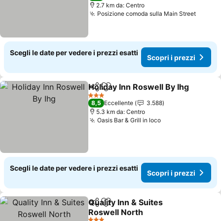
2.7 km da: Centro
Posizione comoda sulla Main Street
Scopri 
Scegli le date per vedere i prezzi esatti
Scopri i prezzi
Holiday Inn Roswell By Ihg
Condividi
Aggiungi ai preferiti
3 Stelle
8,5
Eccellente
3.588
5.3 km da: Centro
Oasis Bar & Grill in loco
Scopri i prezzi
Scegli le date per vedere i prezzi esatti
Scopri i prezzi
Quality Inn & Suites
Condividi
Aggiungi ai preferiti
Roswell North