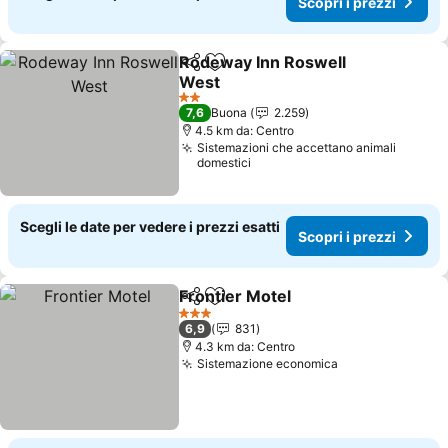
Scopri i prezzi
Rodeway Inn Roswell
Condividi
Aggiungi ai preferiti
West
Scopri i prezzi
2 Stelle
7,6
Buona
2.259
4.5 km da: Centro
Sistemazioni che accettano animali
domestici
Scegli le date per vedere i prezzi esatti
Scopri i prezzi
Frontier Motel
Condividi
Aggiungi ai preferiti
Scopri i pre
3 Stelle
6,9
831
4.3 km da: Centro
Sistemazione economica
Scopri i prezzi