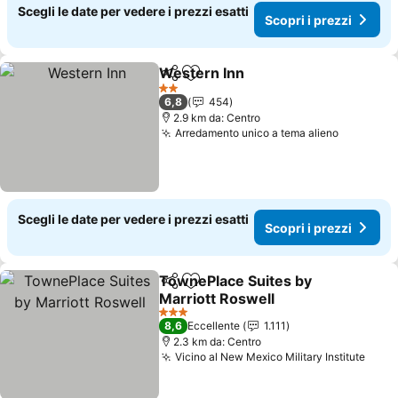
Scegli le date per vedere i prezzi esatti
Scopri i prezzi
Western Inn
Condividi
Aggiungi ai preferiti
Scopri i prezz
2 Stelle
6,8
454
2.9 km da: Centro
Arredamento unico a tema alieno
Scopri i 
Scegli le date per vedere i prezzi esatti
Scopri i prezzi
TownePlace Suites by
Condividi
Aggiungi ai preferiti
Marriott Roswell
Scopri i prezzi
3 Stelle
8,6
Eccellente
1.111
2.3 km da: Centro
Vicino al New Mexico Military Institute
Scopr