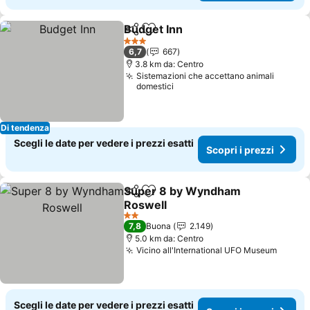
Budget Inn
Condividi
Aggiungi ai preferiti
Scopri i prezzi
3 Stelle
6,7
667
3.8 km da: Centro
Sistemazioni che accettano animali
domestici
Di tendenza
Scegli le date per vedere i prezzi esatti
Scopri i prezzi
Super 8 by Wyndham
Condividi
Aggiungi ai preferiti
Roswell
Scopri i prezzi
2 Stelle
7,8
Buona
2.149
5.0 km da: Centro
Vicino all'International UFO Museum
Scopri
Scegli le date per vedere i prezzi esatti