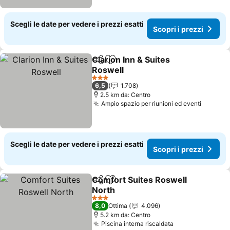
Scegli le date per vedere i prezzi esatti
Scopri i prezzi
Clarion Inn & Suites
Condividi
Aggiungi ai preferiti
Roswell
Scopri i prezzi
3 Stelle
6,5
1.708
2.5 km da: Centro
Ampio spazio per riunioni ed eventi
Scopri 
Scegli le date per vedere i prezzi esatti
Scopri i prezzi
Comfort Suites Roswell
Condividi
Aggiungi ai preferiti
North
Scopri i prezzi
3 Stelle
8,0
Ottima
4.096
5.2 km da: Centro
Piscina interna riscaldata
Scopri i prezzi