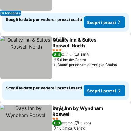
Di tendenza
Scegli le date per vedere i prezzi esatti
Scopri i prezzi
Quality Inn & Suites
Condividi
Aggiungi ai preferiti
Roswell North
Scopri i prezzi
3 Stelle
8,4
Ottima
1.616
5.0 km da: Centro
Sconti per cenare all'Antigua Cocina
Scopri
Scegli le date per vedere i prezzi esatti
Scopri i prezzi
Days Inn by Wyndham
Condividi
Aggiungi ai preferiti
Roswell
Scopri i prezzi
2 Stelle
8,0
Ottima
3.255
1.6 km da: Centro