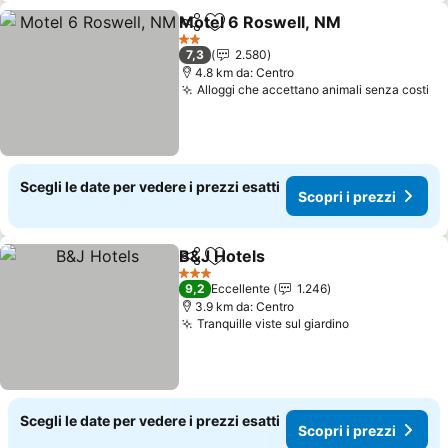
Motel 6 Roswell, NM
Condividi
Aggiungi ai preferiti
Scopr
2 Stelle
7,3
2.580
4.8 km da: Centro
Alloggi che accettano animali senza costi
Sc
Scegli le date per vedere i prezzi esatti
Scopri i prezzi
B&J Hotels
Condividi
Aggiungi ai preferiti
Scopri i prezzi
3 Stelle
9,2
Eccellente
1.246
3.9 km da: Centro
Tranquille viste sul giardino
Scopri i prez
Scegli le date per vedere i prezzi esatti
Scopri i prezzi