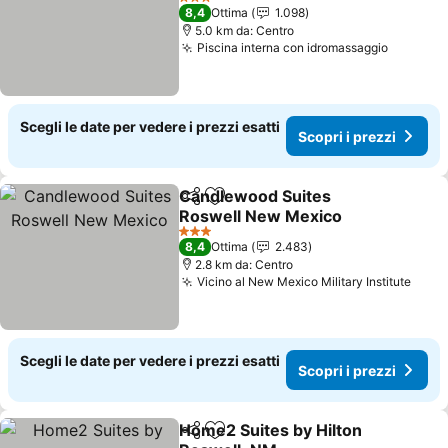
Scopri i prezzi
3 Stelle
8,4
Ottima
1.098
5.0 km da: Centro
Piscina interna con idromassaggio
Scopri i
Scegli le date per vedere i prezzi esatti
Scopri i prezzi
Candlewood Suites
Condividi
Aggiungi ai preferiti
Roswell New Mexico
Scopri i prezzi
3 Stelle
8,4
Ottima
2.483
2.8 km da: Centro
Vicino al New Mexico Military Institute
Scopr
Scegli le date per vedere i prezzi esatti
Scopri i prezzi
Home2 Suites by Hilton
Condividi
Aggiungi ai preferiti