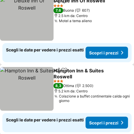
Deluxe Inn Of Roswell
Condividi
Aggiungi ai preferiti
Scop
3 Stelle
7,6
Buona
607
2.5 km da: Centro
Motel a tema alieno
Scopri i prezzi
Scegli le date per vedere i prezzi esatti
Scopri i prezzi
Hampton Inn & Suites
Condividi
Aggiungi ai preferiti
Roswell
Scopri i prezzi
3 Stelle
8,3
Ottima
2.500
5.2 km da: Centro
Colazione a buffet continentale calda ogni
giorno
Scegli le date per vedere i prezzi esatti
Scopri i prezzi