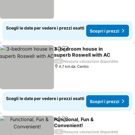
Scegli le date per vedere i prezzi esatti
Scopri i prezzi
3-bedroom house in
Condividi
Aggiungi ai preferiti
superb Roswell with AC
Scopri i prezzi
/
Nessuna valutazione disponibile
4.7 km da: Centro
Scegli le date per vedere i prezzi esatti
Scopri i prezzi
Functional, Fun &
Condividi
Aggiungi ai preferiti
Convenient!
Scopri i prezzi
/
Nessuna valutazione disponibile