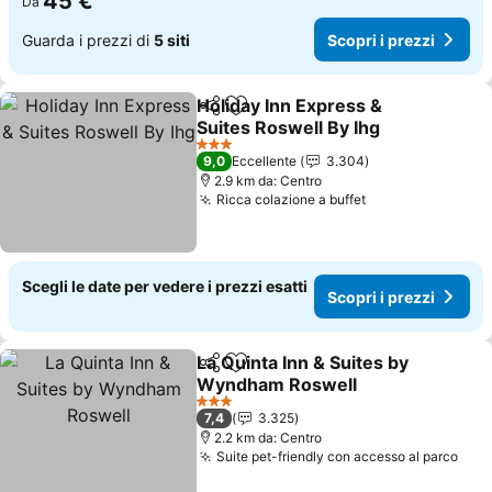
45 €
Da
Guarda i prezzi di
5 siti
Scopri i prezzi
Holiday Inn Express &
Condividi
Aggiungi ai preferiti
Suites Roswell By Ihg
Scopri i prezzi
3 Stelle
9,0
Eccellente
3.304
2.9 km da: Centro
Ricca colazione a buffet
Scopri i prezzi
Scegli le date per vedere i prezzi esatti
Scopri i prezzi
La Quinta Inn & Suites by
Condividi
Aggiungi ai preferiti
Wyndham Roswell
Scopri i prezzi
3 Stelle
7,4
3.325
2.2 km da: Centro
Suite pet-friendly con accesso al parco
Scop