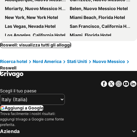
Moriarty, Nuovo Messico Hotel
Belen, Nuovo Messico Hotel
New York, New York Hotel
Miami Beach, Florida Hotel
Las Vegas, Nevada Hotel
San Francisco, California Hotel
Los Angeles, California Hotel
Miami, Florida Hotel
Chicago, Illinois Hotel
Brooklyn, New York Hotel
Roswell: visualizza tutti gli alloggi
Boston, Massachussetts Hotel
Ricerca hotel
Nord America
Stati Uniti
Nuovo Messico
Roswell
Facebook
Twitter
Insta
Yo
Scegli il tuo paese
Aggiungi a Google
Trova facilmente i nostri risultati:
aggiungi trivago a Google come fonte
preferita.
Azienda