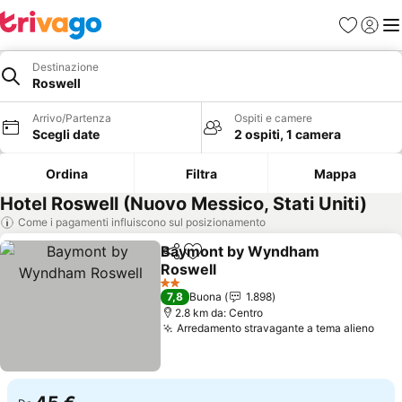
Preferiti
Accedi
Me
Destinazione
Roswell
Arrivo/Partenza
Ospiti e camere
Scegli date
2 ospiti, 1 camera
Ordina
Filtra
Mappa
Hotel Roswell (Nuovo Messico, Stati Uniti)
Come i pagamenti influiscono sul posizionamento
Baymont by Wyndham
Condividi
Aggiungi ai preferiti
Roswell
Scopri i prezzi
2 Stelle
7,8
Buona
1.898
2.8 km da: Centro
Arredamento stravagante a tema alieno
Scop