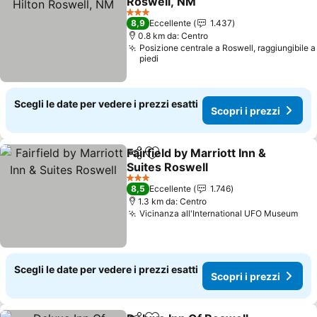
Roswell, NM
Scopri i prezzi
3 Stelle
8,9
Eccellente
1.437
0.8 km da: Centro
Posizione centrale a Roswell, raggiungibile a
piedi
Scegli le date per vedere i prezzi esatti
Scopri i prezzi
Fairfield by Marriott Inn &
Condividi
Aggiungi ai preferiti
Suites Roswell
Scopri i prezzi
3 Stelle
8,5
Eccellente
1.746
1.3 km da: Centro
Vicinanza all'International UFO Museum
Sco
Scegli le date per vedere i prezzi esatti
Scopri i prezzi