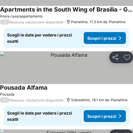
Apartments in the South Wing of Brasilia - GDP
Scopri i prezzi
Intera casa/appartamento
/
Planaltina, 17.3 km da: Planaltina
Nessuna valutazione disponibile
Scegli le date per vedere i prezzi
Scopri i prezzi
esatti
Condividi
Agg
Pousada Alfama
Scopri i prezzi
Pousada
/
Sobradinho, 18.1 km da: Planaltina
Nessuna valutazione disponibile
Scegli le date per vedere i prezzi
Scopri i prezzi
esatti