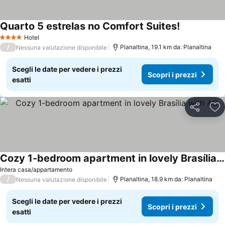
Quarto 5 estrelas no Comfort Suites!
Scopri i pre
Hotel
4 Stelle
/
Planaltina, 19.1 km da: Planaltina
Nessuna valutazione disponibile
Scegli le date per vedere i prezzi
Scopri i prezzi
esatti
Condividi
Agg
Cozy 1-bedroom apartment in lovely Brasília with AC
Scopri i prezzi
Intera casa/appartamento
/
Planaltina, 18.9 km da: Planaltina
Nessuna valutazione disponibile
Scegli le date per vedere i prezzi
Scopri i prezzi
esatti