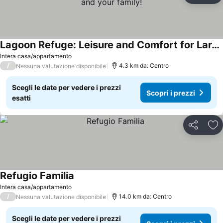
Lagoon Refuge: Leisure and Comfort for Large Groups and your family!
Scopri i prezzi
Intera casa/appartamento
/
4.3 km da: Centro
Nessuna valutazione disponibile
Scegli le date per vedere i prezzi
Scopri i prezzi
esatti
Condividi
Agg
Refugio Familia
Scopri i prezzi
Intera casa/appartamento
/
14.0 km da: Centro
Nessuna valutazione disponibile
Scegli le date per vedere i prezzi