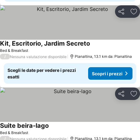
Condividi
Agg
Kit, Escritorio, Jardim Secreto
Scopri i prezzi
Bed & Breakfast
/
Planaltina, 13.1 km da: Planaltina
Nessuna valutazione disponibile
Scegli le date per vedere i prezzi
Scopri i prezzi
esatti
Condividi
Agg
Suite beira-lago
Scopri i prezzi
Bed & Breakfast
/
Planaltina, 13.1 km da: Planaltina
Nessuna valutazione disponibile