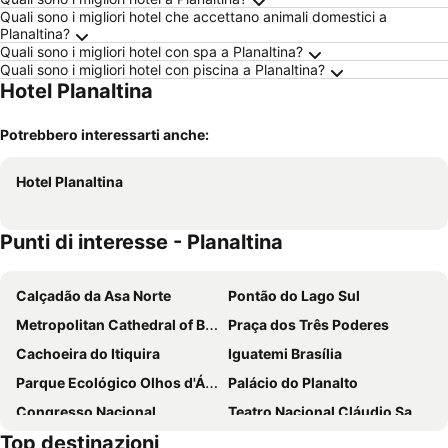
Quali sono i migliori hotel che accettano animali domestici a
Planaltina?
Quali sono i migliori hotel con spa a Planaltina?
Quali sono i migliori hotel con piscina a Planaltina?
Hotel Planaltina
Potrebbero interessarti anche:
Hotel Planaltina
Punti di interesse - Planaltina
Calçadão da Asa Norte
Pontão do Lago Sul
Metropolitan Cathedral of Brasilia
Praça dos Três Poderes
Cachoeira do Itiquira
Iguatemi Brasília
Parque Ecológico Olhos d'Água
Palácio do Planalto
Congresso Nacional
Teatro Nacional Cláudio Santoro
Top destinazioni
Palácio Itamaraty
Lago Paranoá