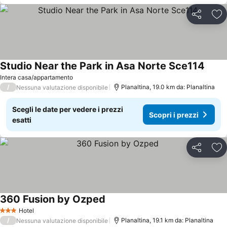
Condividi
Agg
Studio Near the Park in Asa Norte Sce114
Scopri
Intera casa/appartamento
/
Planaltina, 19.0 km da: Planaltina
Nessuna valutazione disponibile
Scegli le date per vedere i prezzi
Scopri i prezzi
esatti
Condividi
Agg
360 Fusion by Ozped
Scopri i prezzi
Hotel
3 Stelle
/
Planaltina, 19.1 km da: Planaltina
Nessuna valutazione disponibile