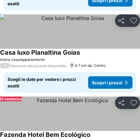
Scopri i prezzi
esatti
Condividi
Agg
Casa luxo Planaltina Goias
Scopri i prezzi
Intera casa/appartamento
/
4.7 km da: Centro
Nessuna valutazione disponibile
Scegli le date per vedere i prezzi
Scopri i prezzi
esatti
Di tendenza
Condividi
Agg
Fazenda Hotel Bem Ecológico
Scopri i prezzi