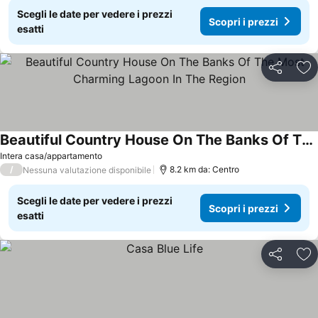
Scegli le date per vedere i prezzi
Scopri i prezzi
esatti
Condividi
Agg
Beautiful Country House On The Banks Of The Most Charming Lagoon In The Region
Scopri i prezzi
Intera casa/appartamento
/
8.2 km da: Centro
Nessuna valutazione disponibile
Scegli le date per vedere i prezzi
Scopri i prezzi
esatti
Condividi
Agg