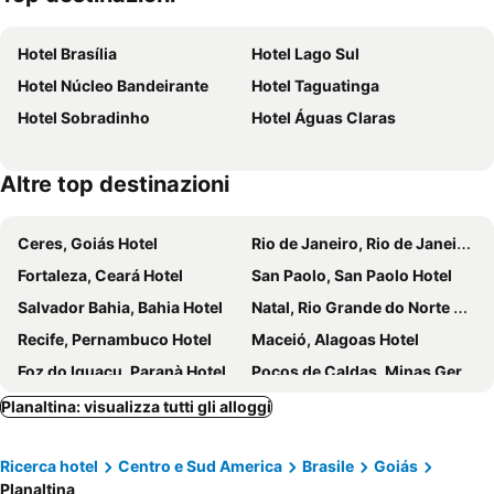
FIFA Fan Fest Brasilia
Santuário Dom Bosco
Hotel Brasília
Hotel Lago Sul
Casa Cor Brasilia
Parque Nacional de Brasília - Água Mineral
Hotel Núcleo Bandeirante
Hotel Taguatinga
XVI Congresso Brasileiro de Clubes Melhor Idade - ABCMIDF
Fórum de Turismo de Negócios (FTN)
Hotel Sobradinho
Hotel Águas Claras
Altre top destinazioni
Ceres, Goiás Hotel
Rio de Janeiro, Rio de Janeiro Hotel
Fortaleza, Ceará Hotel
San Paolo, San Paolo Hotel
Salvador Bahia, Bahia Hotel
Natal, Rio Grande do Norte Hotel
Recife, Pernambuco Hotel
Maceió, Alagoas Hotel
Foz do Iguaçu, Paranà Hotel
Poços de Caldas, Minas Gerais Hotel
Planaltina: visualizza tutti gli alloggi
Ricerca hotel
Centro e Sud America
Brasile
Goiás
Planaltina