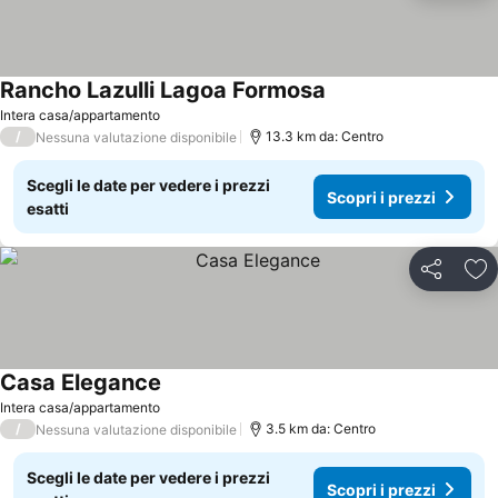
Rancho Lazulli Lagoa Formosa
Scopri i prezzi
Intera casa/appartamento
/
13.3 km da: Centro
Nessuna valutazione disponibile
Scegli le date per vedere i prezzi
Scopri i prezzi
esatti
Condividi
Agg
Casa Elegance
Scopri i prezzi
Intera casa/appartamento
/
3.5 km da: Centro
Nessuna valutazione disponibile
Scegli le date per vedere i prezzi
Scopri i prezzi