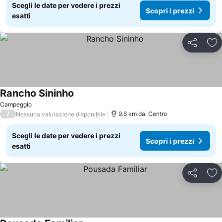
Scegli le date per vedere i prezzi
Scopri i prezzi
esatti
Condividi
Agg
Rancho Sininho
Scopri i prezzi
Campeggio
/
9.6 km da: Centro
Nessuna valutazione disponibile
Scegli le date per vedere i prezzi
Scopri i prezzi
esatti
Condividi
Agg