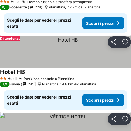
Hotel
Fascino rustico e atmosfera accogliente
Scopri i prezzi
3 Stelle
9,5
Eccellente
228
Planaltina, 7.2 km da: Planaltina
Scegli le date per vedere i prezzi
Scopri i prezzi
esatti
Di tendenza
Condividi
Agg
Hotel HB
Scopri i prezzi
Hotel
Posizione centrale a Planaltina
Scopri i prezzi
2 Stelle
7,9
Buona
245
Planaltina, 14.8 km da: Planaltina
Scegli le date per vedere i prezzi
Scopri i prezzi
esatti
Condividi
Agg