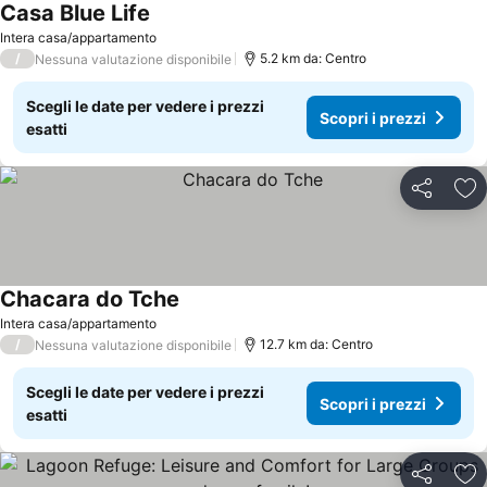
Casa Blue Life
Scopri i prezzi
Intera casa/appartamento
/
5.2 km da: Centro
Nessuna valutazione disponibile
Scegli le date per vedere i prezzi
Scopri i prezzi
esatti
Condividi
Agg
Chacara do Tche
Scopri i prezzi
Intera casa/appartamento
/
12.7 km da: Centro
Nessuna valutazione disponibile
Scegli le date per vedere i prezzi
Scopri i prezzi
esatti
Condividi
Agg