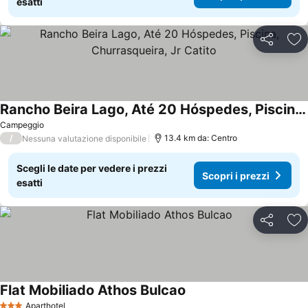
esatti
Condividi
Agg
Rancho Beira Lago, Até 20 Hóspedes, Piscina, Churrasqueira, Jr Catito
Scopri i prezzi
Campeggio
/
13.4 km da: Centro
Nessuna valutazione disponibile
Scegli le date per vedere i prezzi
Scopri i prezzi
esatti
Condividi
Agg
Flat Mobiliado Athos Bulcao
Scopri i prezzi
Aparthotel