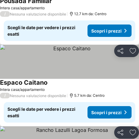
Pousada Familiar
Scopri i prezzi
Intera casa/appartamento
/
12.7 km da: Centro
Nessuna valutazione disponibile
Scegli le date per vedere i prezzi
Scopri i prezzi
esatti
Condividi
Agg
Espaco Caitano
Scopri i prezzi
Intera casa/appartamento
/
5.7 km da: Centro
Nessuna valutazione disponibile
Scegli le date per vedere i prezzi
Scopri i prezzi
esatti
Condividi
Agg