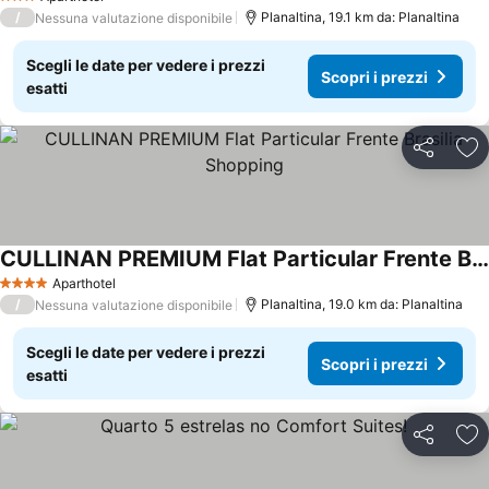
3 Stelle
/
Planaltina, 19.1 km da: Planaltina
Nessuna valutazione disponibile
Scegli le date per vedere i prezzi
Scopri i prezzi
esatti
Condividi
Agg
CULLINAN PREMIUM Flat Particular Frente Brasilia Shopping
Scopri i prezzi
Aparthotel
4 Stelle
/
Planaltina, 19.0 km da: Planaltina
Nessuna valutazione disponibile
Scegli le date per vedere i prezzi
Scopri i prezzi
esatti
Condividi
Agg