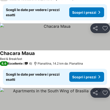
Scegli le date per vedere i prezzi
Scopri i prezzi
esatti
Condividi
Agg
Chacara Maua
Scopri i prezzi
Bed & Breakfast
8,6
Eccellente
6
Planaltina, 14.2 km da: Planaltina
Scegli le date per vedere i prezzi
Scopri i prezzi
esatti
Condividi
Agg