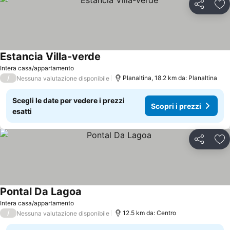
Condividi
Agg
Estancia Villa-verde
Scopri i prezzi
Intera casa/appartamento
/
Planaltina, 18.2 km da: Planaltina
Nessuna valutazione disponibile
Scegli le date per vedere i prezzi
Scopri i prezzi
esatti
Condividi
Agg
Pontal Da Lagoa
Scopri i prezzi
Intera casa/appartamento
/
12.5 km da: Centro
Nessuna valutazione disponibile