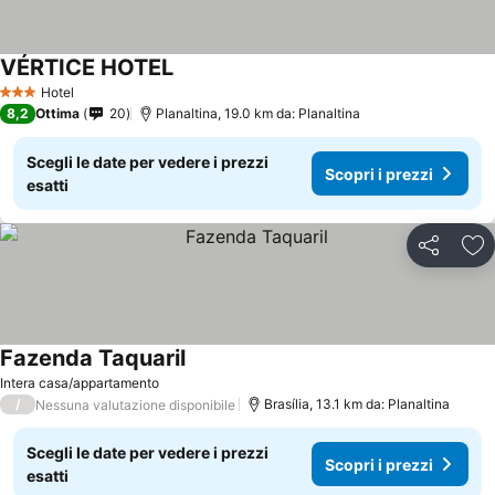
VÉRTICE HOTEL
Scopri i prezzi
Hotel
3 Stelle
8,2
Ottima
20
Planaltina, 19.0 km da: Planaltina
Scegli le date per vedere i prezzi
Scopri i prezzi
esatti
Condividi
Agg
Fazenda Taquaril
Scopri i prezzi
Intera casa/appartamento
/
Brasília, 13.1 km da: Planaltina
Nessuna valutazione disponibile
Scegli le date per vedere i prezzi
Scopri i prezzi
esatti