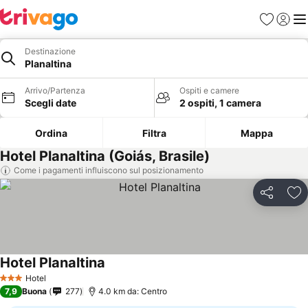
Preferiti
Accedi
Me
Destinazione
Planaltina
Arrivo/Partenza
Ospiti e camere
Scegli date
2 ospiti, 1 camera
Ordina
Filtra
Mappa
Hotel Planaltina (Goiás, Brasile)
Come i pagamenti influiscono sul posizionamento
Condividi
Agg
Hotel Planaltina
Scopri i prezzi
Hotel
3 Stelle
7,9
Buona
277
4.0 km da: Centro