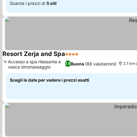
Guarda i prezzi di
5 siti
Resort Zerja and Spa
4 Stelle
Scopri i prezzi
Accesso a spa rilassante e
Buona
(88 valutazioni)
7,6
2.7 km 
vasca idromassaggio
Scopri i prezzi
Scegli le date per vedere i prezzi esatti