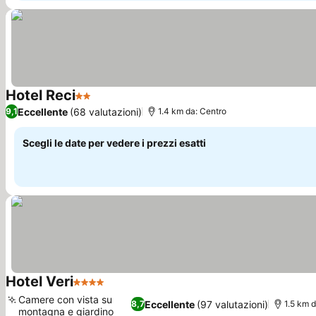
Hotel Reci
2 Stelle
Scopri i prezzi
Eccellente
(68 valutazioni)
9,1
1.4 km da: Centro
Scegli le date per vedere i prezzi esatti
Hotel Veri
4 Stelle
Scopri i prezzi
Camere con vista su
Eccellente
(97 valutazioni)
8,7
1.5 km 
montagna e giardino