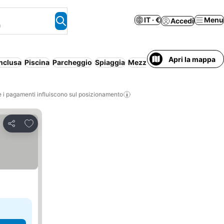
IT · €
Menu
Accedi
a
Apri la mappa
nclusa
Piscina
Parcheggio
Spiaggia
Mezza pensione
Pensione 
i pagamenti influiscono sul posizionamento
Aggiungi ai preferiti
Condividi