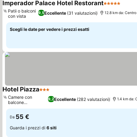
Imperador Palace Hotel Restorant
5 Stelle
Scopri
Patii o balconi
Eccellente
(31 valutazioni)
9,5
12.8 km da: Centro
con vista
Scopri i prezzi
Scegli le date per vedere i prezzi esatti
Hotel Piazza
3 Stelle
Scopri i prezzi
Camere con
Eccellente
(282 valutazioni)
9,2
1.4 km da: 
balcone
Scopri i prezzi
panoramico
55 €
Da
Guarda i prezzi di
6 siti