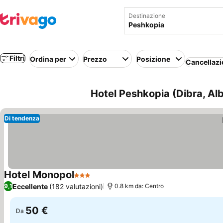
Destinazione
Filtri
Ordina per
Prezzo
Posizione
Cancellazi
Hotel Peshkopia (Dibra, Al
Di tendenza
Hotel Monopol
3 Stelle
Scopri i prezzi
Eccellente
(182 valutazioni)
9,1
0.8 km da: Centro
50 €
Da