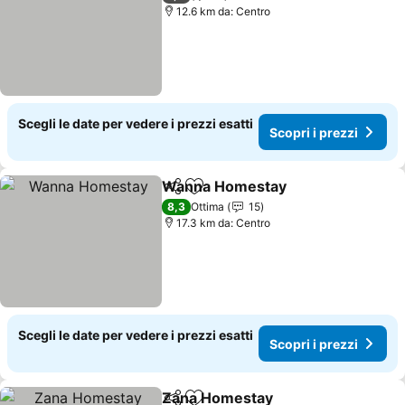
12.6 km da: Centro
Scegli le date per vedere i prezzi esatti
Scopri i prezzi
Wanna Homestay
Condividi
Aggiungi ai preferiti
Scopri i 
8,3
Ottima
15
17.3 km da: Centro
Scegli le date per vedere i prezzi esatti
Scopri i prezzi
Zana Homestay