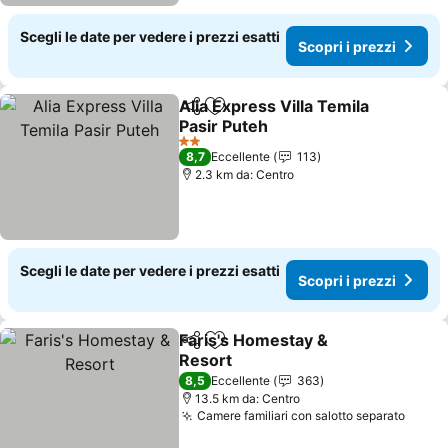
Scegli le date per vedere i prezzi esatti
Scopri i prezzi
Alia Express Villa Temila
Condividi
Aggiungi ai preferiti
Pasir Puteh
Scopri i prezzi
2 Stelle
8,7
Eccellente
113
2.3 km da: Centro
Scegli le date per vedere i prezzi esatti
Scopri i prezzi
Faris's Homestay &
Condividi
Aggiungi ai preferiti
Resort
Scopri i prezzi
8,5
Eccellente
363
13.5 km da: Centro
Camere familiari con salotto separato
Scopr