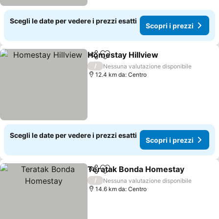
Scegli le date per vedere i prezzi esatti
Scopri i prezzi
Homestay Hillview
Condividi
Aggiungi ai preferiti
Scopri i
/
Nessuna valutazione disponibile
12.4 km da: Centro
Scegli le date per vedere i prezzi esatti
Scopri i prezzi
Teratak Bonda Homestay
Condividi
Aggiungi ai preferiti
S
/
Nessuna valutazione disponibile
14.6 km da: Centro