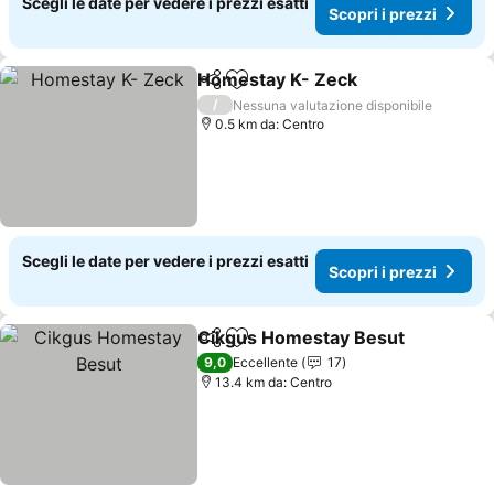
Scegli le date per vedere i prezzi esatti
Scopri i prezzi
Homestay K- Zeck
Condividi
Aggiungi ai preferiti
Scopri i
/
Nessuna valutazione disponibile
0.5 km da: Centro
Scegli le date per vedere i prezzi esatti
Scopri i prezzi
Cikgus Homestay Besut
Condividi
Aggiungi ai preferiti
Sc
9,0
Eccellente
17
13.4 km da: Centro