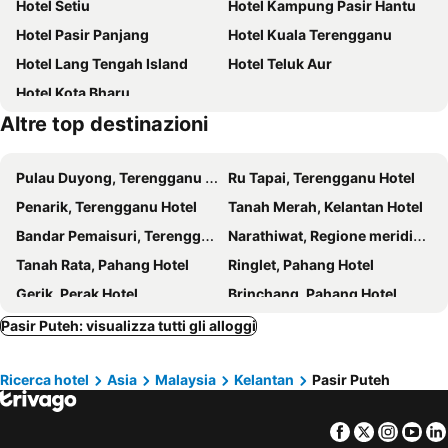
Hotel Setiu
Hotel Kampung Pasir Hantu
Hotel Pasir Panjang
Hotel Kuala Terengganu
Hotel Lang Tengah Island
Hotel Teluk Aur
Hotel Kota Bharu
Altre top destinazioni
Pulau Duyong, Terengganu Hotel
Ru Tapai, Terengganu Hotel
Penarik, Terengganu Hotel
Tanah Merah, Kelantan Hotel
Bandar Pemaisuri, Terengganu Hotel
Narathiwat, Regione meridionale Hotel
Tanah Rata, Pahang Hotel
Ringlet, Pahang Hotel
Gerik, Perak Hotel
Brinchang, Pahang Hotel
Gua Musang, Kelantan Hotel
Kuala Lumpur, Kuala Lumpur Hotel
Pasir Puteh: visualizza tutti gli alloggi
Tangga Batu, Malacca Hotel
Banting, Selangor Hotel
Ricerca hotel
Asia
Malaysia
Kelantan
Pasir Puteh
Kuala Besut, Terengganu Hotel
Teluk Pauh, Terengganu Hotel
Malacca, Malacca Hotel
Kluang, Johor Hotel
Facebook
Twitter
Insta
Yo
Setiu, Terengganu Hotel
Georgetown, Penang Hotel