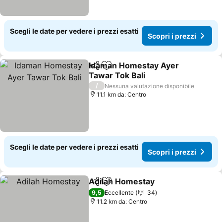
Scegli le date per vedere i prezzi esatti
Scopri i prezzi
Idaman Homestay Ayer
Condividi
Aggiungi ai preferiti
Tawar Tok Bali
Scopri i prezzi
/
Nessuna valutazione disponibile
11.1 km da: Centro
Scegli le date per vedere i prezzi esatti
Scopri i prezzi
Adilah Homestay
Condividi
Aggiungi ai preferiti
Scopri i 
9,5
Eccellente
34
11.2 km da: Centro