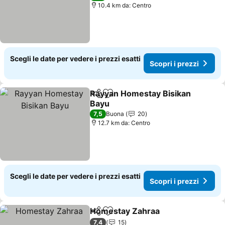
10.4 km da: Centro
Scegli le date per vedere i prezzi esatti
Scopri i prezzi
Rayyan Homestay Bisikan
Condividi
Aggiungi ai preferiti
Bayu
Scopri i prezzi
7,5
Buona
20
12.7 km da: Centro
Scegli le date per vedere i prezzi esatti
Scopri i prezzi
Homestay Zahraa
Condividi
Aggiungi ai preferiti
Scopri i 
7,4
15