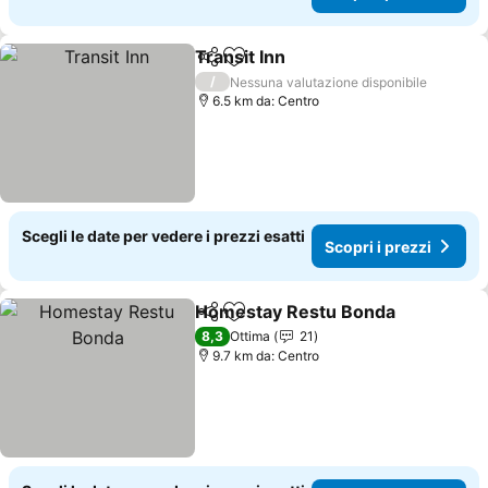
Transit Inn
Condividi
Aggiungi ai preferiti
Scopri i prezzi
/
Nessuna valutazione disponibile
6.5 km da: Centro
Scegli le date per vedere i prezzi esatti
Scopri i prezzi
Homestay Restu Bonda
Condividi
Aggiungi ai preferiti
Sc
8,3
Ottima
21
9.7 km da: Centro