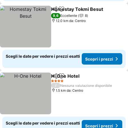
Homestay Tokmi Besut
Condividi
Aggiungi ai preferiti
Sco
9,6
Eccellente
8
12.0 km da: Centro
Scegli le date per vedere i prezzi esatti
Scopri i prezzi
H-One Hotel
Condividi
Aggiungi ai preferiti
Scopri i prezz
4 Stelle
/
Nessuna valutazione disponibile
1.5 km da: Centro
Scegli le date per vedere i prezzi esatti
Scopri i prezzi