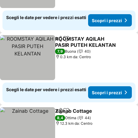
Scegli le date per vedere i prezzi esatti
Scopri i prezzi
ROOMSTAY AQILAH
Condividi
Aggiungi ai preferiti
PASIR PUTEH KELANTAN
Scopri i prezzi
7,9
Buona
40
0.3 km da: Centro
Scegli le date per vedere i prezzi esatti
Scopri i prezzi
Zainab Cottage
Condividi
Aggiungi ai preferiti
Scopri i pr
8,4
Ottima
44
12.3 km da: Centro