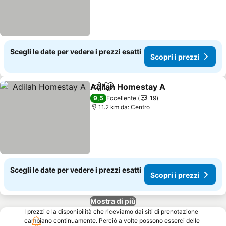
Scegli le date per vedere i prezzi esatti
Scopri i prezzi
Adilah Homestay A
Condividi
Aggiungi ai preferiti
Scopri 
9,5
Eccellente
19
11.2 km da: Centro
Scegli le date per vedere i prezzi esatti
Scopri i prezzi
Mostra di più
I prezzi e la disponibilità che riceviamo dai siti di prenotazione
cambiano continuamente. Perciò a volte possono esserci delle