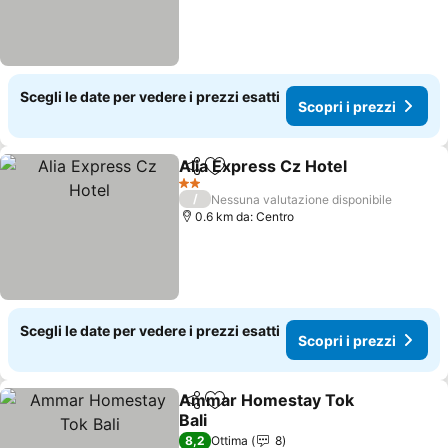
Scegli le date per vedere i prezzi esatti
Scopri i prezzi
Alia Express Cz Hotel
Condividi
Aggiungi ai preferiti
Scopr
2 Stelle
/
Nessuna valutazione disponibile
0.6 km da: Centro
Scegli le date per vedere i prezzi esatti
Scopri i prezzi
Ammar Homestay Tok
Condividi
Aggiungi ai preferiti
Bali
Scopri i prezzi
8,2
Ottima
8