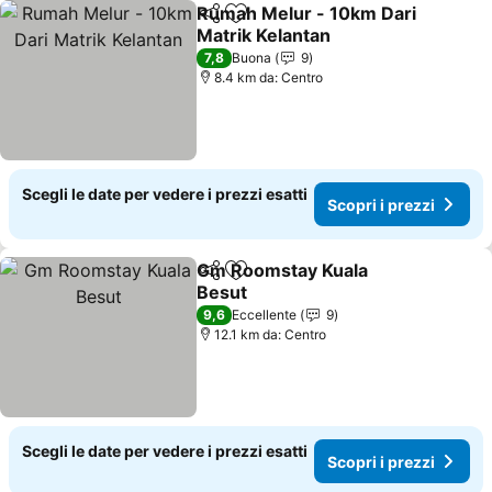
Rumah Melur - 10km Dari
Condividi
Aggiungi ai preferiti
Matrik Kelantan
Scopri i prezzi
7,8
Buona
9
8.4 km da: Centro
Scegli le date per vedere i prezzi esatti
Scopri i prezzi
Gm Roomstay Kuala
Condividi
Aggiungi ai preferiti
Besut
Scopri i prezzi
9,6
Eccellente
9
12.1 km da: Centro
Scegli le date per vedere i prezzi esatti
Scopri i prezzi