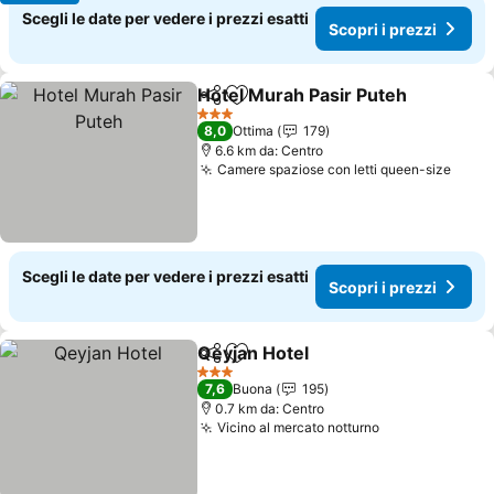
Scegli le date per vedere i prezzi esatti
Scopri i prezzi
Hotel Murah Pasir Puteh
Condividi
Aggiungi ai preferiti
Sc
3 Stelle
8,0
Ottima
179
6.6 km da: Centro
Camere spaziose con letti queen-size
Scopr
Scegli le date per vedere i prezzi esatti
Scopri i prezzi
Qeyjan Hotel
Condividi
Aggiungi ai preferiti
Scopri i prezz
3 Stelle
7,6
Buona
195
0.7 km da: Centro
Vicino al mercato notturno
Scopri i prezz