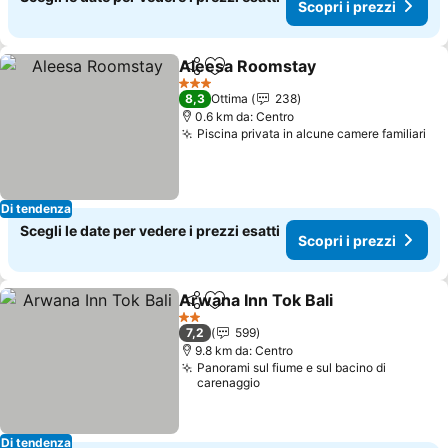
Scopri i prezzi
Aleesa Roomstay
Condividi
Aggiungi ai preferiti
Scopri i 
3 Stelle
8,3
Ottima
238
0.6 km da: Centro
Piscina privata in alcune camere familiari
Sco
Di tendenza
Scegli le date per vedere i prezzi esatti
Scopri i prezzi
Arwana Inn Tok Bali
Condividi
Aggiungi ai preferiti
Scopri 
2 Stelle
7,2
599
9.8 km da: Centro
Panorami sul fiume e sul bacino di
carenaggio
Di tendenza