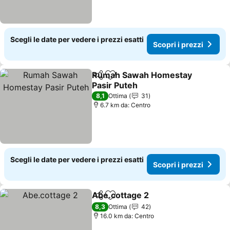
Scegli le date per vedere i prezzi esatti
Scopri i prezzi
Rumah Sawah Homestay
Condividi
Aggiungi ai preferiti
Pasir Puteh
Scopri i prezzi
8,1
Ottima
31
6.7 km da: Centro
Scegli le date per vedere i prezzi esatti
Scopri i prezzi
Abe.cottage 2
Condividi
Aggiungi ai preferiti
Scopri i pre
8,3
Ottima
42
16.0 km da: Centro