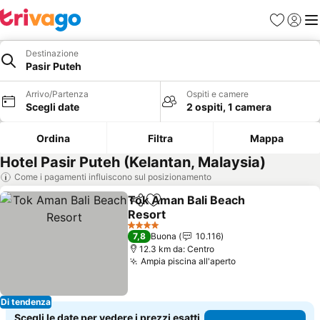
Preferiti
Accedi
Me
Destinazione
Pasir Puteh
Arrivo/Partenza
Ospiti e camere
Scegli date
2 ospiti, 1 camera
Ordina
Filtra
Mappa
Hotel Pasir Puteh (Kelantan, Malaysia)
Come i pagamenti influiscono sul posizionamento
Tok Aman Bali Beach
Condividi
Aggiungi ai preferiti
Resort
Scopri i prezzi
4 Stelle
7,8
Buona
10.116
12.3 km da: Centro
Ampia piscina all'aperto
Scopri i prezzi
Di tendenza
Scegli le date per vedere i prezzi esatti