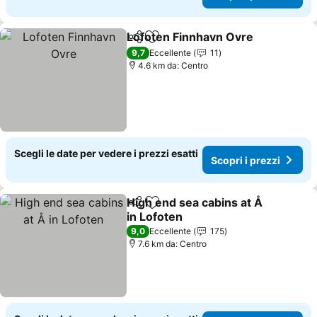
Lofoten Finnhavn Ovre
Condividi
Aggiungi ai preferiti
9,7
Eccellente
11
4.6 km da: Centro
Scegli le date per vedere i prezzi esatti
Scopri i prezzi
High end sea cabins at Å
Condividi
Aggiungi ai preferiti
in Lofoten
9,0
Eccellente
175
7.6 km da: Centro