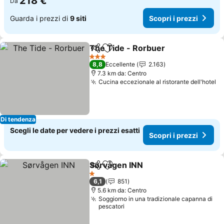
218 €
Da
Guarda i prezzi di
9 siti
Scopri i prezzi
The Tide - Rorbuer
Condividi
Aggiungi ai preferiti
3 Stelle
8,8
Eccellente
2.163
7.3 km da: Centro
Cucina eccezionale al ristorante dell'hotel
Di tendenza
Scegli le date per vedere i prezzi esatti
Scopri i prezzi
Sørvågen INN
Condividi
Aggiungi ai preferiti
1 Stelle
6,1
851
5.6 km da: Centro
Soggiorno in una tradizionale capanna di
pescatori