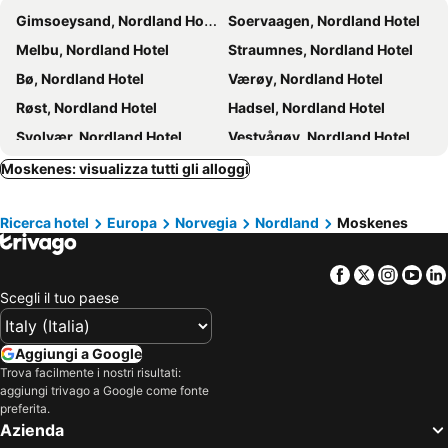
Gimsoeysand, Nordland Hotel
Soervaagen, Nordland Hotel
Melbu, Nordland Hotel
Straumnes, Nordland Hotel
Bø, Nordland Hotel
Værøy, Nordland Hotel
Røst, Nordland Hotel
Hadsel, Nordland Hotel
Svolvær, Nordland Hotel
Vestvågøy, Nordland Hotel
Bodø, Nordland Hotel
Reine, Nordland Hotel
Moskenes: visualizza tutti gli alloggi
Stamsund, Nordland Hotel
Kabelvag, Nordland Hotel
Ricerca hotel
Europa
Norvegia
Nordland
Moskenes
Leknes, Nordland Hotel
Henningsvaer, Nordland Hotel
Oslo, Oslo Hotel
Bergen, Hordaland Hotel
Facebook
Twitter
Insta
Yo
Tromsø, Troms Hotel
Vågan, Nordland Hotel
Scegli il tuo paese
Trondheim, Sør-Trøndelag Hotel
Stavanger, Rogaland Hotel
Aggiungi a Google
Trova facilmente i nostri risultati:
aggiungi trivago a Google come fonte
preferita.
Azienda