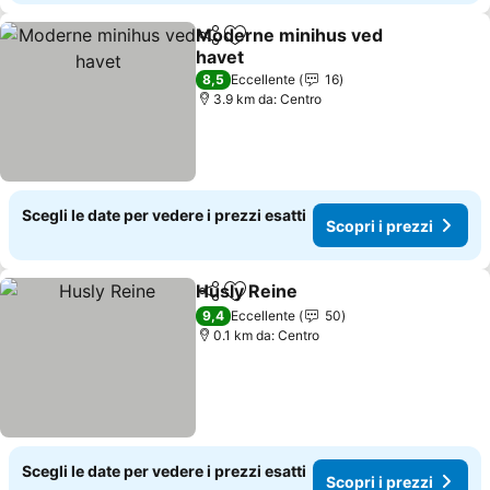
Moderne minihus ved
Condividi
Aggiungi ai preferiti
havet
8,5
Eccellente
16
3.9 km da: Centro
Scegli le date per vedere i prezzi esatti
Scopri i prezzi
Husly Reine
Condividi
Aggiungi ai preferiti
9,4
Eccellente
50
0.1 km da: Centro
Scegli le date per vedere i prezzi esatti
Scopri i prezzi