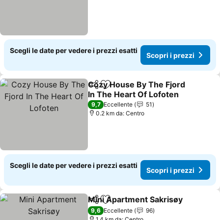
Scegli le date per vedere i prezzi esatti
Scopri i prezzi
Cozy House By The Fjord
Condividi
Aggiungi ai preferiti
In The Heart Of Lofoten
9,7
Eccellente
51
0.2 km da: Centro
Scegli le date per vedere i prezzi esatti
Scopri i prezzi
Mini Apartment Sakrisøy
Condividi
Aggiungi ai preferiti
9,6
Eccellente
96
1.4 km da: Centro