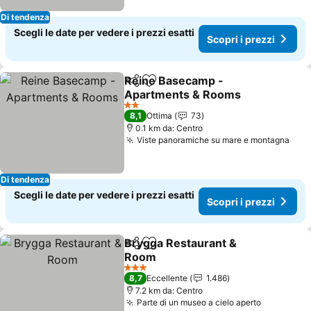
Di tendenza
Scegli le date per vedere i prezzi esatti
Scopri i prezzi
Reine Basecamp -
Condividi
Aggiungi ai preferiti
Apartments & Rooms
2 Stelle
8,1
Ottima
73
0.1 km da: Centro
Viste panoramiche su mare e montagna
Di tendenza
Scegli le date per vedere i prezzi esatti
Scopri i prezzi
Brygga Restaurant &
Condividi
Aggiungi ai preferiti
Room
3 Stelle
8,7
Eccellente
1.486
7.2 km da: Centro
Parte di un museo a cielo aperto