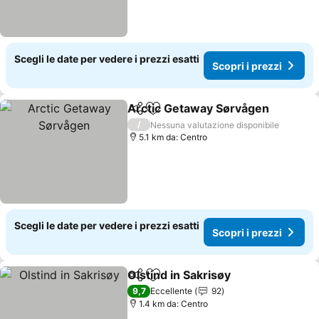
Scegli le date per vedere i prezzi esatti
Scopri i prezzi
Arctic Getaway Sørvågen
Condividi
Aggiungi ai preferiti
/
Nessuna valutazione disponibile
5.1 km da: Centro
Scegli le date per vedere i prezzi esatti
Scopri i prezzi
Olstind in Sakrisøy
Condividi
Aggiungi ai preferiti
9,7
Eccellente
92
1.4 km da: Centro