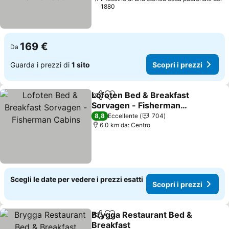
1880
169 €
Da
Guarda i prezzi di
1 sito
Scopri i prezzi
Lofoten Bed & Breakfast
Condividi
Aggiungi ai preferiti
Sorvagen - Fisherman
Cabins
8,8
Eccellente
704
6.0 km da: Centro
Scegli le date per vedere i prezzi esatti
Scopri i prezzi
Brygga Restaurant Bed &
Condividi
Aggiungi ai preferiti
Breakfast