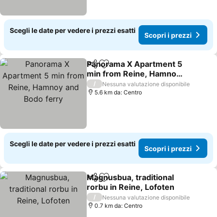
Scegli le date per vedere i prezzi esatti
Scopri i prezzi
Panorama X Apartment 5
Condividi
Aggiungi ai preferiti
min from Reine, Hamnoy
and Bodo ferry
/
Nessuna valutazione disponibile
5.6 km da: Centro
Scegli le date per vedere i prezzi esatti
Scopri i prezzi
Magnusbua, traditional
Condividi
Aggiungi ai preferiti
rorbu in Reine, Lofoten
/
Nessuna valutazione disponibile
0.7 km da: Centro