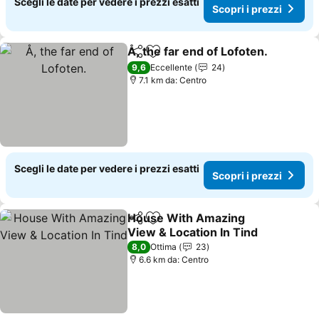
Scegli le date per vedere i prezzi esatti
Scopri i prezzi
Å, the far end of Lofoten.
Condividi
Aggiungi ai preferiti
9,6
Eccellente
24
7.1 km da: Centro
Scegli le date per vedere i prezzi esatti
Scopri i prezzi
House With Amazing
Condividi
Aggiungi ai preferiti
View & Location In Tind
8,0
Ottima
23
6.6 km da: Centro