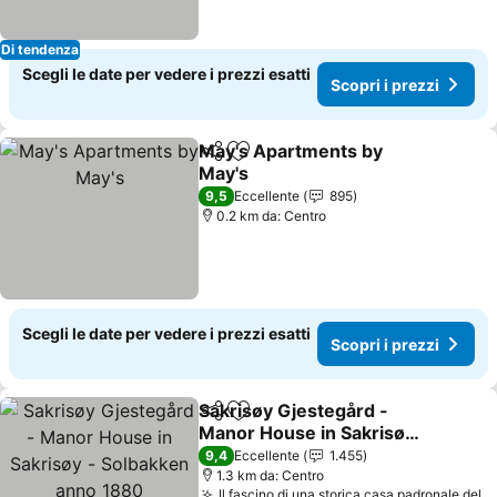
Di tendenza
Scegli le date per vedere i prezzi esatti
Scopri i prezzi
May's Apartments by
Condividi
Aggiungi ai preferiti
May's
9,5
Eccellente
895
0.2 km da: Centro
Scegli le date per vedere i prezzi esatti
Scopri i prezzi
Sakrisøy Gjestegård -
Condividi
Aggiungi ai preferiti
Manor House in Sakrisøy
- Solbakken anno 1880
9,4
Eccellente
1.455
1.3 km da: Centro
Il fascino di una storica casa padronale del