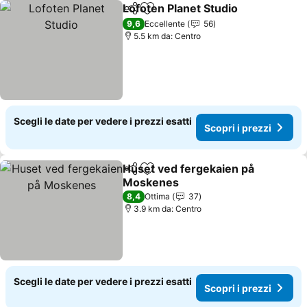
Lofoten Planet Studio
Condividi
Aggiungi ai preferiti
9,6
Eccellente
56
5.5 km da: Centro
Scegli le date per vedere i prezzi esatti
Scopri i prezzi
Huset ved fergekaien på
Condividi
Aggiungi ai preferiti
Moskenes
8,4
Ottima
37
3.9 km da: Centro
Scegli le date per vedere i prezzi esatti
Scopri i prezzi