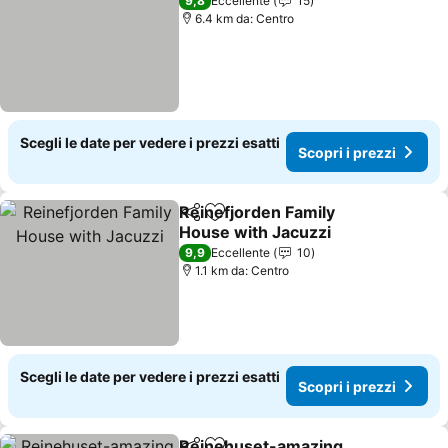
9,8
Eccellente
15
6.4 km da: Centro
Scegli le date per vedere i prezzi esatti
Scopri i prezzi
Reinefjorden Family
Condividi
Aggiungi ai preferiti
House with Jacuzzi
9,9
Eccellente
10
1.1 km da: Centro
Scegli le date per vedere i prezzi esatti
Scopri i prezzi
Reinehuset-amazing