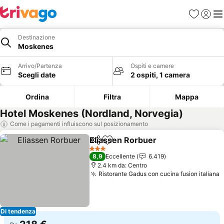
Preferiti
Accedi
Me
Destinazione
Moskenes
Arrivo/Partenza
Ospiti e camere
Scegli date
2 ospiti, 1 camera
Ordina
Filtra
Mappa
Hotel Moskenes (Nordland, Norvegia)
Come i pagamenti influiscono sul posizionamento
Eliassen Rorbuer
Condividi
Aggiungi ai preferiti
3 Stelle
8,9
Eccellente
6.419
2.4 km da: Centro
Ristorante Gadus con cucina fusion italiana
Di tendenza