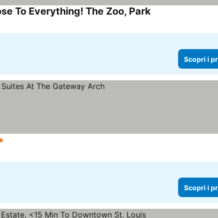
ose To Everything! The Zoo, Park
Scopri i p
lle
Scopri i p