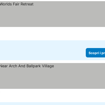
Scopri i p
e