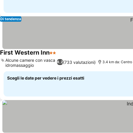
Di tendenza
First Western Inn
2 Stelle
Alcune camere con vasca
(733 valutazioni)
6,2
3.4 km da: Centro
idromassaggio
Scegli le date per vedere i prezzi esatti