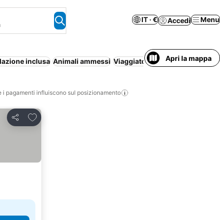
IT · €
Menu
Accedi
a
Apri la mappa
lazione inclusa
Animali ammessi
Viaggiatori d’affari
Bar
Accesso 
i pagamenti influiscono sul posizionamento
Aggiungi ai preferiti
Condividi