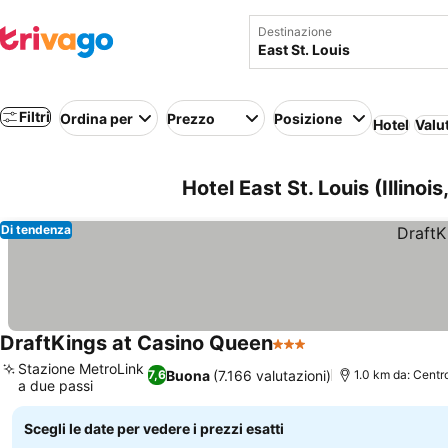
Destinazione
Filtri
Ordina per
Prezzo
Posizione
Hotel
Valu
Hotel East St. Louis (Illinois,
Di tendenza
DraftKings at Casino Queen
3 Stelle
Stazione MetroLink
Buona
(7.166 valutazioni)
7,6
1.0 km da: Centr
a due passi
Scegli le date per vedere i prezzi esatti