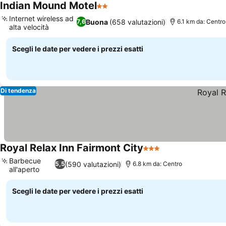
Indian Mound Motel
2 Stelle
Internet wireless ad
Buona
(658 valutazioni)
7,6
6.1 km da: Centro
alta velocità
Scegli le date per vedere i prezzi esatti
Di tendenza
Royal Relax Inn Fairmont City
3 Stelle
Barbecue
(590 valutazioni)
5,5
6.8 km da: Centro
all'aperto
Scegli le date per vedere i prezzi esatti