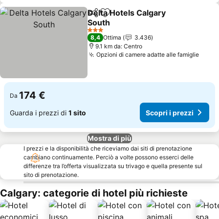
Delta Hotels Calgary
Condividi
Aggiungi ai preferiti
South
Scopri i prezzi
3 Stelle
8,4
Ottima
3.436
9.1 km da: Centro
Opzioni di camere adatte alle famiglie
Scopr
174 €
Da
Guarda i prezzi di
1 sito
Scopri i prezzi
Mostra di più
I prezzi e la disponibilità che riceviamo dai siti di prenotazione
cambiano continuamente. Perciò a volte possono esserci delle
differenze tra l’offerta visualizzata su trivago e quella presente sul
sito di prenotazione.
Calgary: categorie di hotel più richieste