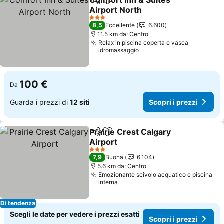
Comfort Inn & Suites
Condividi
Aggiungi ai preferiti
Airport North
Scopri i prezzi
3 Stelle
8,5
Eccellente
6.600
11.5 km da: Centro
Relax in piscina coperta e vasca
idromassaggio
100 €
Da
Guarda i prezzi di
12 siti
Scopri i prezzi
Prairie Crest Calgary
Condividi
Aggiungi ai preferiti
Airport
Scopri i prezzi
3 Stelle
7,9
Buona
6.104
5.6 km da: Centro
Emozionante scivolo acquatico e piscina
interna
Di tendenza
Scegli le date per vedere i prezzi esatti
Scopri i prezzi