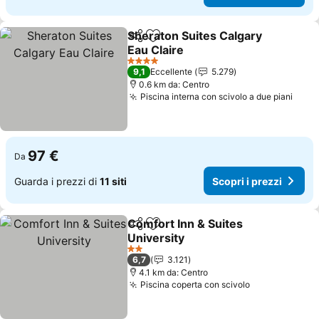
Sheraton Suites Calgary
Condividi
Aggiungi ai preferiti
Eau Claire
Scopri i prezzi
4 Stelle
9,1
Eccellente
5.279
0.6 km da: Centro
Piscina interna con scivolo a due piani
Scopr
97 €
Da
Guarda i prezzi di
11 siti
Scopri i prezzi
Comfort Inn & Suites
Condividi
Aggiungi ai preferiti
University
Scopri i prezzi
2 Stelle
6,7
3.121
4.1 km da: Centro
Piscina coperta con scivolo
Scopri i prez