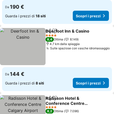
190 €
Da
Guarda i prezzi di
18 siti
Scopri i prezzi
Deerfoot Inn & Casino
Condividi
Aggiungi ai preferiti
Scop
4 Stelle
8,4
Ottima
8.149
4.7 km dalla spiaggia
Suite spaziose con vasche idromassaggio
Sc
144 €
Da
Guarda i prezzi di
8 siti
Scopri i prezzi
Radisson Hotel &
Condividi
Aggiungi ai preferiti
Conference Centre
Calgary Airport
Scopri i prezzi
4 Stelle
8,2
Ottima
7.096