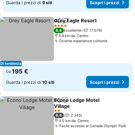
Guarda i prezzi di
9 siti
Scopri i prezzi
Grey Eagle Resort
Condividi
Aggiungi ai preferiti
Scopri i
4 Stelle
8,8
Eccellente
17.076
6.9 km da: Centro
Diverse esperienze culinarie
Scopri i pre
Di tendenza
195 €
Da
Guarda i prezzi di
10 siti
Scopri i prezzi
Econo Lodge Motel
Condividi
Aggiungi ai preferiti
Village
Scopri i prezzi
2 Stelle
6,4
2.345
4.0 km da: Centro
Facile accesso al Canada Olympic Park
Scop