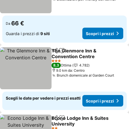
Scopri
66 €
Da
Guarda i prezzi di
9 siti
Scopri i prezzi
The Glenmore Inn &
Condividi
Aggiungi ai preferiti
Convention Centre
Scopri i prezzi
3 Stelle
8,3
Ottima
4.782
9.0 km da: Centro
Brunch domenicale al Garden Court
Scopri 
Scegli le date per vedere i prezzi esatti
Scopri i prezzi
Econo Lodge Inn & Suites
Condividi
Aggiungi ai preferiti
University