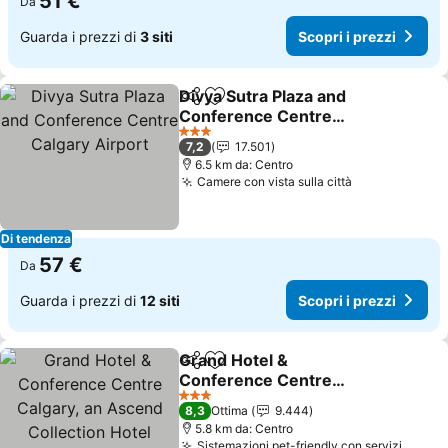
51 €
Da
Guarda i prezzi di
3 siti
Scopri i prezzi
Divya Sutra Plaza and
Condividi
Aggiungi ai preferiti
Conference Centre
Calgary Airport
Scopri i prezzi
3 Stelle
7,2
17.501
6.5 km da: Centro
Camere con vista sulla città
Scopri i prez
Di tendenza
57 €
Da
Guarda i prezzi di
12 siti
Scopri i prezzi
Grand Hotel &
Condividi
Aggiungi ai preferiti
Conference Centre
Calgary, an Ascend
Scopri i prezzi
3 Stelle
8,3
Ottima
9.444
Collection Hotel
5.8 km da: Centro
Sistemazioni pet-friendly con servizi