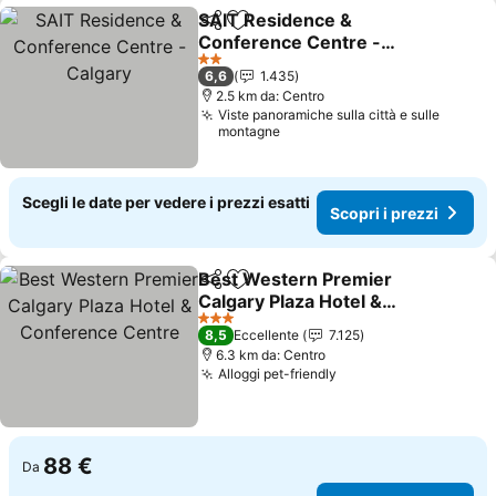
SAIT Residence &
Condividi
Aggiungi ai preferiti
Conference Centre -
Calgary
Scopri i prezzi
2 Stelle
6,6
1.435
2.5 km da: Centro
Viste panoramiche sulla città e sulle
montagne
Scegli le date per vedere i prezzi esatti
Scopri i prezzi
Best Western Premier
Condividi
Aggiungi ai preferiti
Calgary Plaza Hotel &
Conference Centre
Scopri i prezzi
3 Stelle
8,5
Eccellente
7.125
6.3 km da: Centro
Alloggi pet-friendly
Scopri i prezzi
88 €
Da