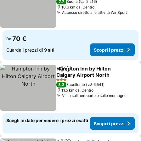
7,7
Buona
2.216
10.6 km da: Centro
Accesso diretto alle attività WinSport
Scopri
70 €
Da
Guarda i prezzi di
9 siti
Scopri i prezzi
Hampton Inn by Hilton
Condividi
Aggiungi ai preferiti
Calgary Airport North
Scopri i prezzi
3 Stelle
8,8
Eccellente
6.541
11.5 km da: Centro
Vista sull'aeroporto e sulle montagne
Scopri
Scegli le date per vedere i prezzi esatti
Scopri i prezzi