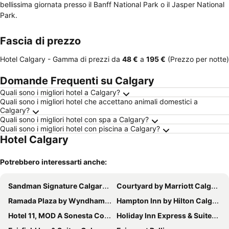
bellissima giornata presso il Banff National Park o il Jasper National
Park.
Fascia di prezzo
Hotel Calgary -
Gamma di prezzi
da
‎48 €
a
‎195 €
(Prezzo per notte)
Domande Frequenti su Calgary
Quali sono i migliori hotel a Calgary?
Quali sono i migliori hotel che accettano animali domestici a
Calgary?
Quali sono i migliori hotel con spa a Calgary?
Quali sono i migliori hotel con piscina a Calgary?
Hotel Calgary
Potrebbero interessarti anche:
Sandman Signature Calgary Downtown Hotel
Courtyard by Marriott Calgary Downtown
Ramada Plaza by Wyndham Calgary Downtown
Hampton Inn by Hilton Calgary Airport North
Hotel 11, MOD A Sonesta Collection
Holiday Inn Express & Suites Calgary Nw - University Area By Ihg