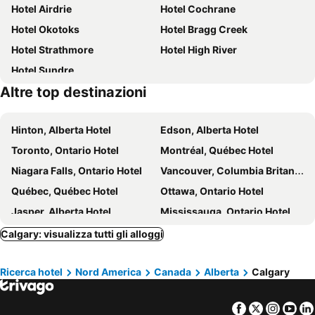
Hotel Airdrie
Hotel Cochrane
Best Western Premier Freeport Inn Calgary Airport
Element Calgary Downtown
Hotel Okotoks
Hotel Bragg Creek
Sait
Best Western Plus Calgary Centre Inn
Hotel Strathmore
Hotel High River
Calgary Marriott Downtown Hotel
The Glenmore Inn & Convention Centre
Hotel Sundre
Acclaim Hotel Calgary Airport
Super 8 by Wyndham Calgary/Airport
Altre top destinazioni
Hotel Arts
Wingate by Wyndham Calgary Airport
Park Inn by Radisson, Calgary Airport North, AB
Applause Hotel by CLIQUE
Hinton, Alberta Hotel
Edson, Alberta Hotel
The Dorian, Autograph Collection
Le Germain Hotel Calgary
Toronto, Ontario Hotel
Montréal, Québec Hotel
Holiday Inn Express Hotel & Suites Calgary by IHG
Hilton Garden Inn Calgary Downtown
Niagara Falls, Ontario Hotel
Vancouver, Columbia Britannica Hotel
Homewood Suites by Hilton Calgary Downtown
Carriage House Hotel & Conference Centre
Québec, Québec Hotel
Ottawa, Ontario Hotel
Prairie Crest Calgary Airport
Sandman Hotel Calgary Airport
Jasper, Alberta Hotel
Mississauga, Ontario Hotel
Banff, Alberta Hotel
Calgary: visualizza tutti gli alloggi
Ricerca hotel
Nord America
Canada
Alberta
Calgary
Facebook
Twitter
Insta
Yo