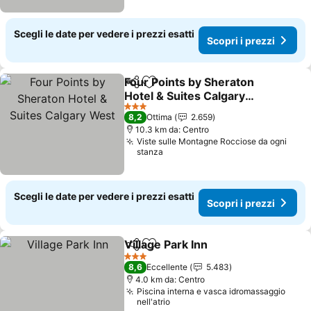
Scegli le date per vedere i prezzi esatti
Scopri i prezzi
Four Points by Sheraton
Condividi
Aggiungi ai preferiti
Hotel & Suites Calgary
West
Scopri i prezzi
3 Stelle
8,2
Ottima
2.659
10.3 km da: Centro
Viste sulle Montagne Rocciose da ogni
stanza
Scegli le date per vedere i prezzi esatti
Scopri i prezzi
Village Park Inn
Condividi
Aggiungi ai preferiti
Scopri i pr
3 Stelle
8,6
Eccellente
5.483
4.0 km da: Centro
Piscina interna e vasca idromassaggio
nell'atrio