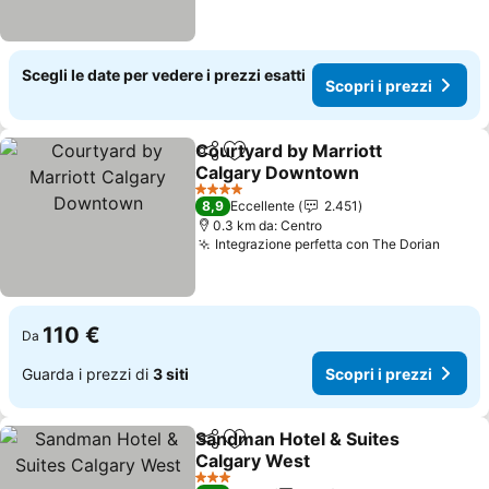
Scegli le date per vedere i prezzi esatti
Scopri i prezzi
Courtyard by Marriott
Condividi
Aggiungi ai preferiti
Calgary Downtown
Scopri i prezzi
4 Stelle
8,9
Eccellente
2.451
0.3 km da: Centro
Integrazione perfetta con The Dorian
Scopri
110 €
Da
Guarda i prezzi di
3 siti
Scopri i prezzi
Sandman Hotel & Suites
Condividi
Aggiungi ai preferiti
Calgary West
Scopri i prezzi
3 Stelle