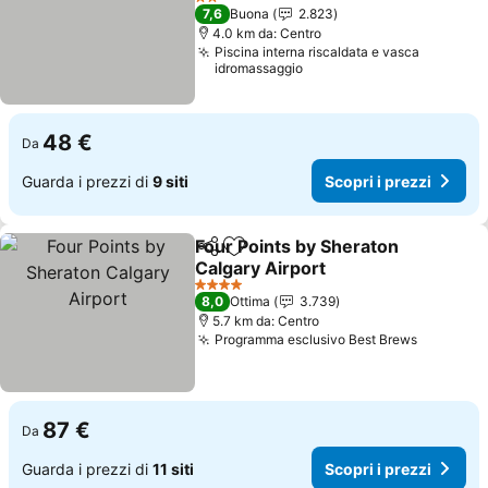
Scopri i prezzi
2 Stelle
7,6
Buona
2.823
4.0 km da: Centro
Piscina interna riscaldata e vasca
idromassaggio
48 €
Da
Guarda i prezzi di
9 siti
Scopri i prezzi
Four Points by Sheraton
Condividi
Aggiungi ai preferiti
Calgary Airport
Scopri i prezzi
4 Stelle
8,0
Ottima
3.739
5.7 km da: Centro
Programma esclusivo Best Brews
Scopri i
87 €
Da
Guarda i prezzi di
11 siti
Scopri i prezzi