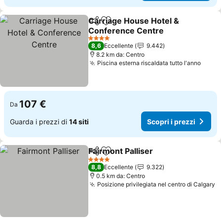
Carriage House Hotel &
Condividi
Aggiungi ai preferiti
Conference Centre
Scopri i prezzi
4 Stelle
8,6
Eccellente
9.442
8.2 km da: Centro
Piscina esterna riscaldata tutto l'anno
Scopr
107 €
Da
Guarda i prezzi di
14 siti
Scopri i prezzi
Fairmont Palliser
Condividi
Aggiungi ai preferiti
Scopri i p
4 Stelle
8,8
Eccellente
9.322
0.5 km da: Centro
Posizione privilegiata nel centro di Calgary
S