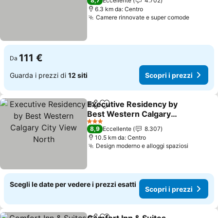
8,7
Eccellente
4.702
6.3 km da: Centro
Camere rinnovate e super comode
Scopri i
111 €
Da
Guarda i prezzi di
12 siti
Scopri i prezzi
Executive Residency by
Condividi
Aggiungi ai preferiti
Best Western Calgary
City View North
Scopri i prezzi
3 Stelle
8,9
Eccellente
8.307
10.5 km da: Centro
Design moderno e alloggi spaziosi
Scopri i
Scegli le date per vedere i prezzi esatti
Scopri i prezzi