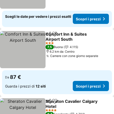
Scegli le date per vedere i prezzi esatti
Scopri i prezzi
Comfort Inn & Suites
Condividi
Aggiungi ai preferiti
Airport South
Scopri i prezzi
3 Stelle
7,5
Buona
4.115
6.2 km da: Centro
Camere con zone giorno separate
Scopri i
87 €
Da
Guarda i prezzi di
12 siti
Scopri i prezzi
Sheraton Cavalier Calgary
Condividi
Aggiungi ai preferiti
Hotel
Scopri i prezzi
4 Stelle