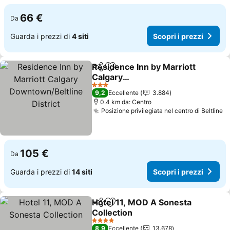
66 €
Da
Guarda i prezzi di
4 siti
Scopri i prezzi
Residence Inn by Marriott
Condividi
Aggiungi ai preferiti
Calgary
Downtown/Beltline
Scopri i prezzi
3 Stelle
9,2
Eccellente
3.884
District
0.4 km da: Centro
Posizione privilegiata nel centro di Beltline
Sc
105 €
Da
Guarda i prezzi di
14 siti
Scopri i prezzi
Hotel 11, MOD A Sonesta
Condividi
Aggiungi ai preferiti
Collection
Scopri i prezzi
4 Stelle
8,9
Eccellente
13.678