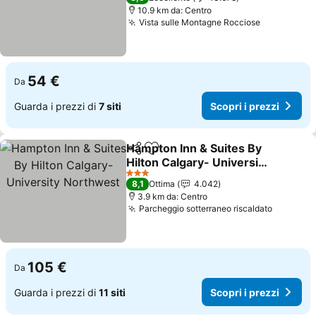
10.9 km da: Centro
Vista sulle Montagne Rocciose
Scopri i p
54 €
Da
Guarda i prezzi di
7 siti
Scopri i prezzi
Hampton Inn & Suites By
Condividi
Aggiungi ai preferiti
Hilton Calgary- University
Northwest
Scopri i prezzi
3 Stelle
8,1
Ottima
4.042
3.9 km da: Centro
Parcheggio sotterraneo riscaldato
Scopri i
105 €
Da
Guarda i prezzi di
11 siti
Scopri i prezzi