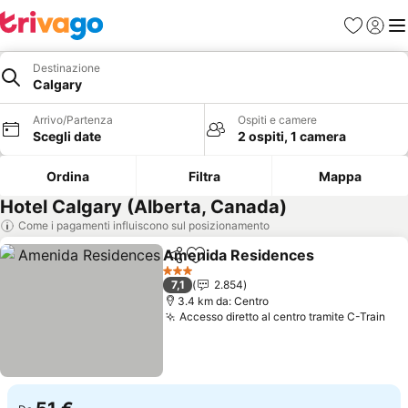
Preferiti
Accedi
Me
Destinazione
Calgary
Arrivo/Partenza
Ospiti e camere
Scegli date
2 ospiti, 1 camera
Ordina
Filtra
Mappa
Hotel Calgary (Alberta, Canada)
Come i pagamenti influiscono sul posizionamento
Amenida Residences
Condividi
Aggiungi ai preferiti
Scopr
3 Stelle
7,1
2.854
3.4 km da: Centro
Accesso diretto al centro tramite C-Train
Sco