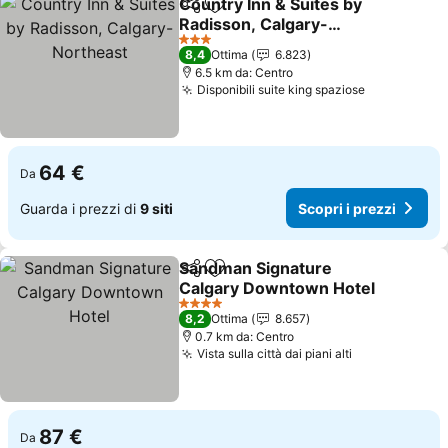
Country Inn & Suites by
Condividi
Aggiungi ai preferiti
Radisson, Calgary-
Northeast
Scopri i prezzi
3 Stelle
8,4
Ottima
6.823
6.5 km da: Centro
Disponibili suite king spaziose
Scopri i pr
64 €
Da
Guarda i prezzi di
9 siti
Scopri i prezzi
Sandman Signature
Condividi
Aggiungi ai preferiti
Calgary Downtown Hotel
Scopri i prezzi
4 Stelle
8,2
Ottima
8.657
0.7 km da: Centro
Vista sulla città dai piani alti
Scopri i prez
87 €
Da