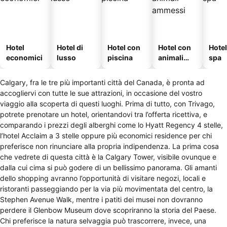
Hotel
Hotel di
Hotel con
Hotel con
Hote
economici
lusso
piscina
animali
spa
ammessi
Calgary, fra le tre più importanti città del Canada, è pronta ad
accogliervi con tutte le sue attrazioni, in occasione del vostro
viaggio alla scoperta di questi luoghi. Prima di tutto, con Trivago,
potrete prenotare un hotel, orientandovi tra l’offerta ricettiva, e
comparando i prezzi degli alberghi come lo Hyatt Regency 4 stelle,
l’hotel Acclaim a 3 stelle oppure più economici residence per chi
preferisce non rinunciare alla propria indipendenza. La prima cosa
che vedrete di questa città è la Calgary Tower, visibile ovunque e
dalla cui cima si può godere di un bellissimo panorama. Gli amanti
dello shopping avranno l’opportunità di visitare negozi, locali e
ristoranti passeggiando per la via più movimentata del centro, la
Stephen Avenue Walk, mentre i patiti dei musei non dovranno
perdere il Glenbow Museum dove scopriranno la storia del Paese.
Chi preferisce la natura selvaggia può trascorrere, invece, una