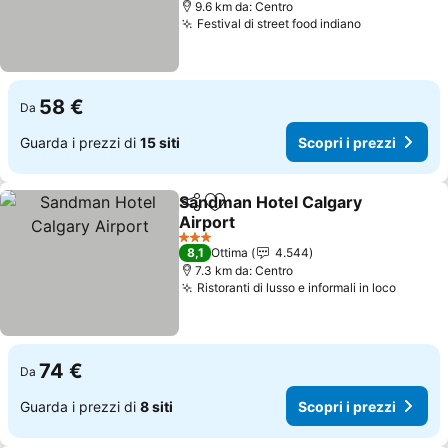
9.6 km da: Centro
Festival di street food indiano
Scopri i pr
58 €
Da
Guarda i prezzi di
15 siti
Scopri i prezzi
Sandman Hotel Calgary
Condividi
Aggiungi ai preferiti
Airport
Scopri i prezzi
3 Stelle
8,1
Ottima
4.544
7.3 km da: Centro
Ristoranti di lusso e informali in loco
Scopri 
74 €
Da
Guarda i prezzi di
8 siti
Scopri i prezzi