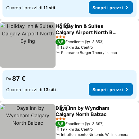
Guarda i prezzi di
11 siti
Scopri i prezzi
Holiday Inn & Suites
Condividi
Aggiungi ai preferiti
Calgary Airport North By
Ihg
Scopri i prezzi
3 Stelle
8,5
Eccellente
3.853
12.6 km da: Centro
Ristorante Burger Theory in loco
Scopri i 
87 €
Da
Guarda i prezzi di
13 siti
Scopri i prezzi
Days Inn by Wyndham
Condividi
Aggiungi ai preferiti
Calgary North Balzac
Scopri i prezzi
3 Stelle
8,5
Eccellente
3.397
19.7 km da: Centro
Intrattenimento Nintendo Wii in camera
Scop