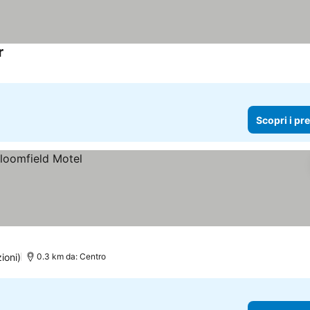
r
Scopri i prezzi
Scopri i pr
ioni)
0.3 km da: Centro