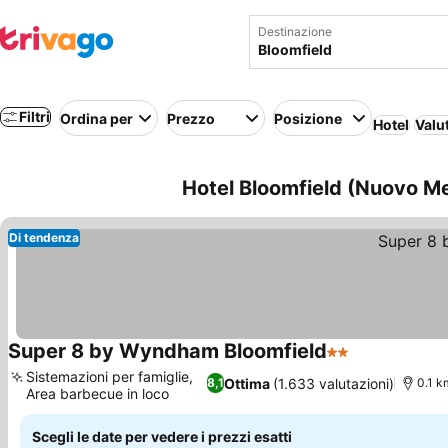
Destinazione
Filtri
Ordina per
Prezzo
Posizione
Hotel
Valu
Hotel Bloomfield (Nuovo Mes
Di tendenza
Super 8 by Wyndham Bloomfield
2 Stelle
Scopri i prez
Sistemazioni per famiglie,
Ottima
(1.633 valutazioni)
8,1
0.1 k
Area barbecue in loco
Scopri i prezzi
Scegli le date per vedere i prezzi esatti