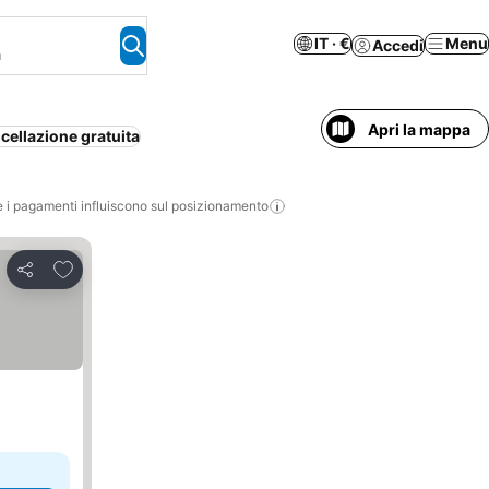
IT · €
Menu
Accedi
a
Apri la mappa
cellazione gratuita
i pagamenti influiscono sul posizionamento
Aggiungi ai preferiti
Condividi