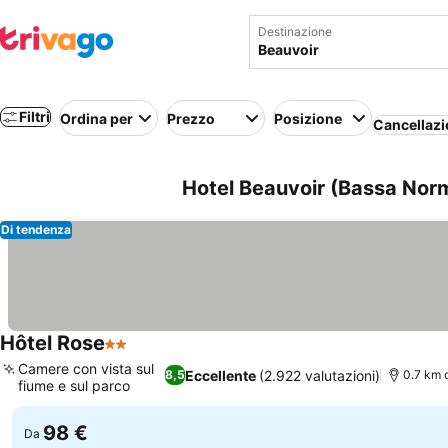
Destinazione
Filtri
Ordina per
Prezzo
Posizione
Cancellazi
Hotel Beauvoir (Bassa Norm
Di tendenza
Hôtel Rose
2 Stelle
Scopri i prezzi
Camere con vista sul
Eccellente
(2.922 valutazioni)
8,5
0.7 km 
fiume e sul parco
Scopri i prezzi
98 €
Da