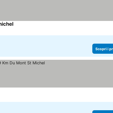
michel
Scopri i prezzi
Scopri i p