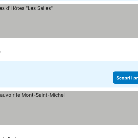
o
Scopri i p
 i prezzi