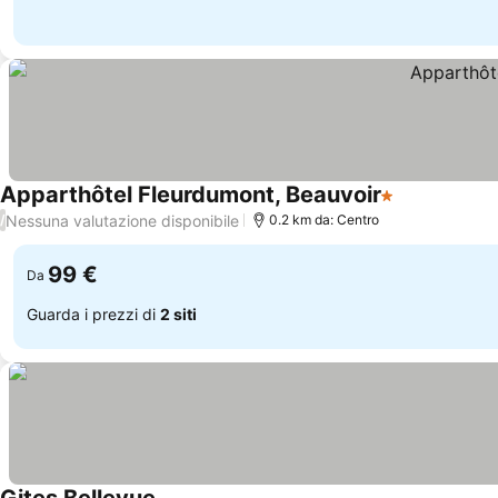
Apparthôtel Fleurdumont, Beauvoir
1 Stelle
Scopri i pre
Nessuna valutazione disponibile
/
0.2 km da: Centro
99 €
Da
Guarda i prezzi di
2 siti