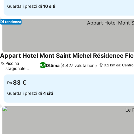
Guarda i prezzi di
10 siti
Di tendenza
Appart Hotel Mont Saint Michel Résidence Fl
Piscina
Ottima
(4.427 valutazioni)
8,4
0.2 km da: Centro
stagionale
Scopri i prezzi
all'aperto
83 €
Da
Guarda i prezzi di
4 siti