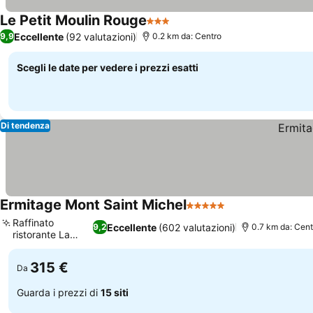
Le Petit Moulin Rouge
3 Stelle
Scopri i prezzi
Eccellente
(92 valutazioni)
9,9
0.2 km da: Centro
Scegli le date per vedere i prezzi esatti
Di tendenza
Ermitage Mont Saint Michel
5 Stelle
Scopri i prezzi
Raffinato
Eccellente
(602 valutazioni)
9,2
0.7 km da: Cent
ristorante La
Scopri i prezzi
Table
315 €
Da
Guarda i prezzi di
15 siti