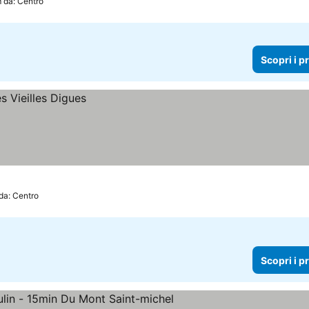
 da: Centro
Scopri i p
da: Centro
Scopri i p