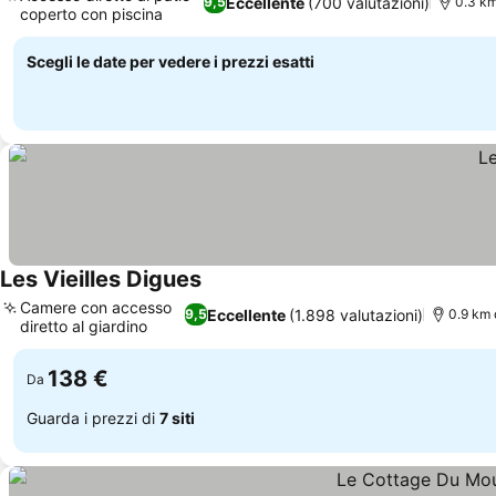
Eccellente
(700 valutazioni)
9,5
0.3 km
coperto con piscina
Scopri i prezzi
Scegli le date per vedere i prezzi esatti
Les Vieilles Digues
Scopri i prezzi
Camere con accesso
Eccellente
(1.898 valutazioni)
9,5
0.9 km 
diretto al giardino
Scopri i prezzi
138 €
Da
Guarda i prezzi di
7 siti