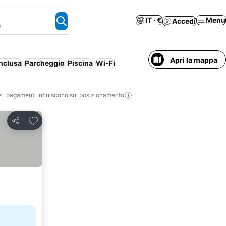
IT · €
Menu
Accedi
a
Apri la mappa
nclusa
Parcheggio
Piscina
Wi-Fi
i pagamenti influiscono sul posizionamento
Aggiungi ai preferiti
Condividi