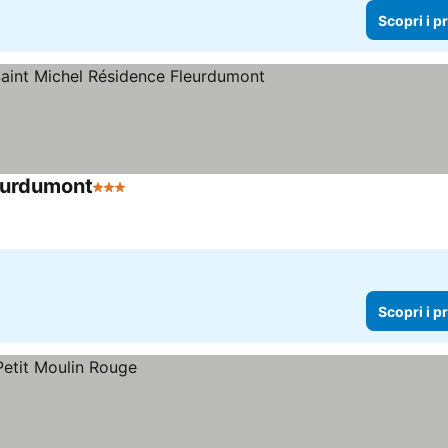
Scopri i p
eurdumont
3 Stelle
Scopri i prezzi
Scopri i p