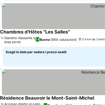
Chambres d'Hôtes "Les Salles"
Scopri i prezzi
Giardino rilassante e
Buona
(869 valutazioni)
7,8
0.4 km da: Centr
area picnic
Scopri i prezzi
Scegli le date per vedere i prezzi esatti
Résidence Beauvoir le Mont-Saint-Michel
Scopri
Accesso diretto al patio